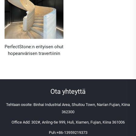
PerfectStone:n erityisen ohut
hopeanvärisen travertiinin
verhoilulevy sisätilojen
pyöriville portaille ja portaita
varten hotellien ja huviloiden
rakentamiseen
Ota yhteyttä
Tehtaan osoite: Binhai Industrial Area, Shuitou Town, Nan'an Fujian, Kiina
362300
Office Add: 302#, Anling-tie 999, Huli, Xiamen, Fujian, Kiina 361006
Puh:
+86-13959219373