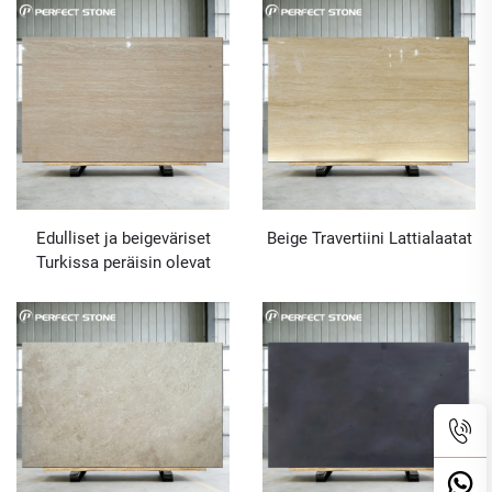
lattian koristeisiin ja
seinäpinnan päällystykseen
Edulliset ja beigeväriset
Beige Travertiini Lattialaatat
Turkissa peräisin olevat
travertinitilit sisä- ja
ulkoseinien sekä lattialla
käytettäväksi