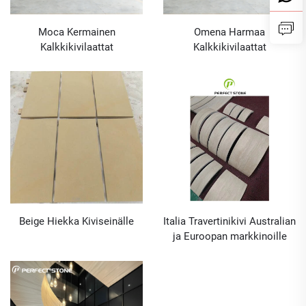
Moca Kermainen
Omena Harmaa
Kalkkikivilaattat
Kalkkikivilaattat
Beige Hiekka Kiviseinälle
Italia Travertinikivi Australian
ja Euroopan markkinoille
luottokilpailuun CAD-
piirustuspalvelun kanssa