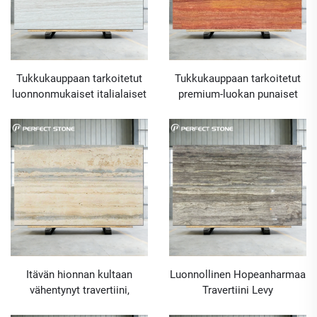
Tukkukauppaan tarkoitetut
Tukkukauppaan tarkoitetut
luonnonmukaiset italialaiset
premium-luokan punaiset
supervalkoiset
travertiinilevyt
travertiinilevyt luksusmaisia
rakennusrakentamiseen ja
sisätilasuunnitteluprojekteja
ulkokäyttöön
varten
Itävän hionnan kultaan
Luonnollinen Hopeanharmaa
vähentynyt travertiini,
Travertiini Levy
tukkukaupan kivi villojen