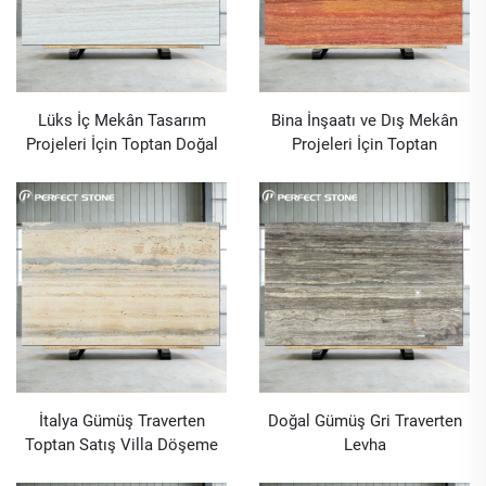
Lüks İç Mekân Tasarım
Bina İnşaatı ve Dış Mekân
Projeleri İçin Toptan Doğal
Projeleri İçin Toptan
İtalyan Süper Beyaz
Premium Kırmızı Traverten
Traverten Plakalar
Plaka
İtalya Gümüş Traverten
Doğal Gümüş Gri Traverten
Toptan Satış Villa Döşeme
Levha
Süsleme için Duvar Kaplama