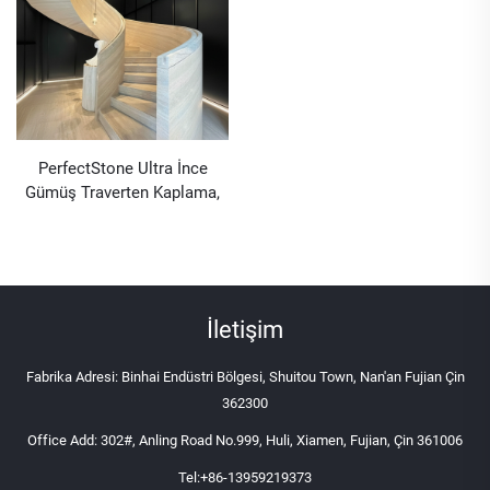
PerfectStone Ultra İnce
Gümüş Traverten Kaplama,
Otel ve Villa İnşaatı İçin İç
Mekânda Döner Basamaklı
Merdiven
İletişim
Fabrika Adresi: Binhai Endüstri Bölgesi, Shuitou Town, Nan'an Fujian Çin
362300
Office Add: 302#, Anling Road No.999, Huli, Xiamen, Fujian, Çin 361006
Tel:
+86-13959219373