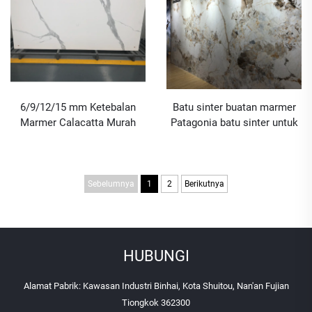
6/9/12/15 mm Ketebalan
Batu sinter buatan marmer
Marmer Calacatta Murah
Patagonia batu sinter untuk
Harga Batu Sinter
dinding latar
Sebelumnya
1
2
Berikutnya
HUBUNGI
Alamat Pabrik: Kawasan Industri Binhai, Kota Shuitou, Nan'an Fujian
Tiongkok 362300