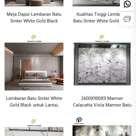
Meja Dapur Lembaran Batu
Kualitas Tinggi Lembaran
Sinter White Gold Black
Batu Sinter White Gold Black
untuk Lantai, Kamar Mandi,
untuk Lantai, Kamar Mandi,
Dinding
Dinding, Vanity, Batu Sinter
Buatan
Lembaran Batu Sinter White
2600X900X9 Marmer
Gold Black untuk Lantai,
Calacatta Viola Marmer Batu
Kamar Mandi, Dinding, dan
Sintered Calacatta Viola
Meja Dapur
Batu Dinding Marmer