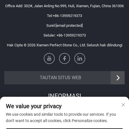
Office Add: 302#, Jalan Anling No.999, Huli, Xiamen, Fujian, China 361006
Tel:
+86-13959219373
Surel:
[email protected]
Seluler:
+86-13959219373
Hak Cipta © 2026 Xiamen Perfect Stone Co., Ltd. Seluruh hak dilindungi
TAUTAN SITUS WEB
INFORMASI
We value your privacy
Daftar untuk menerima buletin mingguan kami
We use cookies and similar tools to provide our services. If you
don't want to accept all cookies, click Personalize cookies.