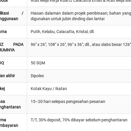
oduk
Atas Meja Kerja Kuartz Calacatta Emas & Atas Meja Bili
plikasi /
Hiasan dalaman dalam projek pembinaan; bahan yang 
nggunaan
digunakan untuk jubin dinding dan lantai
rna
Putih, Kelabu, Calacatta, Kristal, dll.
AIZ PADA
96" x 26", 108" x 26", 96" x 36", dll., atau slabs besar 126"
MUMNYA
OQ
50 SQM
lan akhir
Dipoles
kej
Kotak Kayu / Ikatan
sa
15–20 hari selepas pengesahan pesanan
nghantaran
rma
T/T, 30% deposit, 70% dibayar sebelum penghantaran
mbayaran