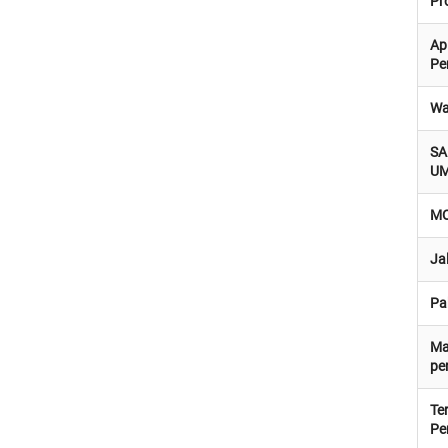
Pr
A
Pe
Wa
S
U
M
Ja
Pa
Ma
pe
Te
Pe