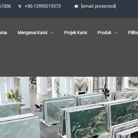
361006
+86-13959219373
[email protected]
ama
Mengenai Kami
Projek Kami
Produk
Pilih