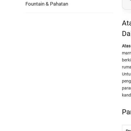
Fountain & Pahatan
At
Da
Atas
marm
berk
rumah
Untu
peng
para
kand
Pa