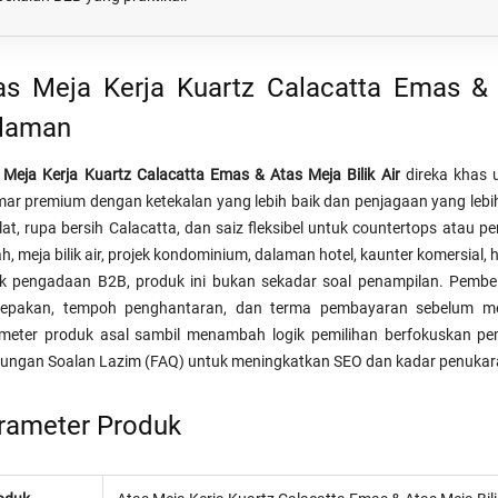
as Meja Kerja Kuartz Calacatta Emas & A
laman
 Meja Kerja Kuartz Calacatta Emas & Atas Meja Bilik Air
direka khas
ar premium dengan ketekalan yang lebih baik dan penjagaan yang leb
ilat, rupa bersih Calacatta, dan saiz fleksibel untuk countertops atau 
, meja bilik air, projek kondominium, dalaman hotel, kaunter komersial, hi
k pengadaan B2B, produk ini bukan sekadar soal penampilan. Pembeli
epakan, tempoh penghantaran, dan terma pembayaran sebelum men
meter produk asal sambil menambah logik pemilihan berfokuskan pembe
ungan Soalan Lazim (FAQ) untuk meningkatkan SEO dan kadar penukar
rameter Produk