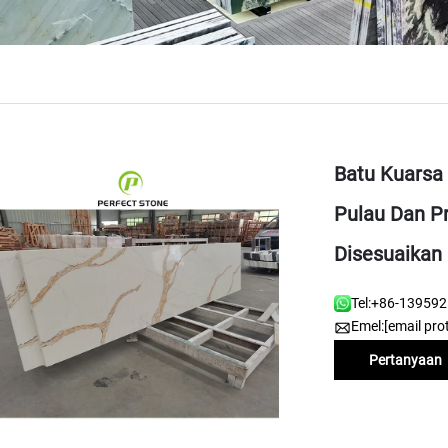
Batu Kuarsa
Pulau Dan Pr
Disesuaikan
Tel:
+86-13959
Emel:
[email pro
Pertanyaan