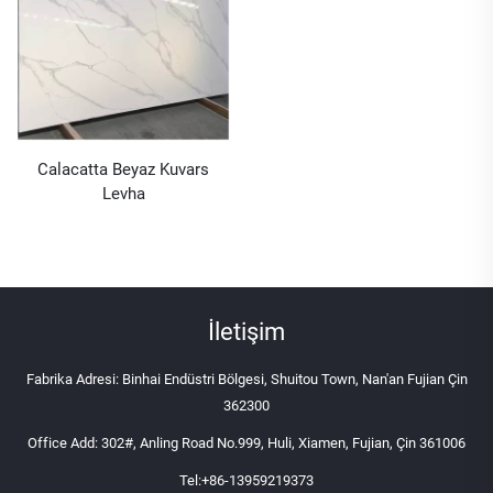
Calacatta Beyaz Kuvars
Levha
İletişim
Fabrika Adresi: Binhai Endüstri Bölgesi, Shuitou Town, Nan'an Fujian Çin
362300
Office Add: 302#, Anling Road No.999, Huli, Xiamen, Fujian, Çin 361006
Tel:
+86-13959219373