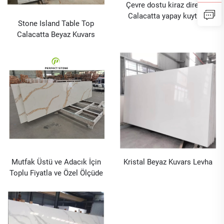
Çevre dostu kiraz dirençli
Calacatta yapay kuytuza
Stone Island Table Top
mutfak masaüstü için
Calacatta Beyaz Kuvars
benzersiz özelliklerle
Çizme 20mm Kalınlığı En İyi
tasarlanmış mühendislik
Fiyat
slab
Mutfak Üstü ve Adacık İçin
Kristal Beyaz Kuvars Levha
Toplu Fiyatla ve Özel Ölçüde
Calacatta Altın Kuartz Taşı