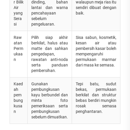
r Bilik
dinding, bahan
walaupun meja rias itu
Air
lantai dan warna
sendiri dibuat dengan
yang
pencahayaan
baik.
Sera
sebelum
si
pengeluaran.
Raw
Pilih siap akhir
Sisa sabun, kosmetik,
atan
berkilat, halus atau
kesan air atau
Perm
matte dan sahkan
pembersih kasar boleh
ukaa
pengedapan,
mempengaruhi
n
rawatan anti-noda
permukaan marmar
serta panduan
dari masa ke semasa.
pembersihan.
Kaed
Gunakan
Tepi batu, sudut
ah
pembungkusan
bekas, permukaan
pem
kayu berbundel dan
berkilat dan struktur
bung
minta foto
bebas berdiri mungkin
kusa
pemeriksaan serta
rosak semasa
n
pembungkusan
penghantaran.
sebelum dimuatkan.