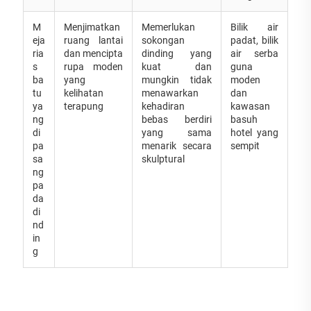
M
Menjimatkan
Memerlukan
Bilik air
eja
ruang lantai
sokongan
padat, bilik
ria
dan mencipta
dinding yang
air serba
s
rupa moden
kuat dan
guna
ba
yang
mungkin tidak
moden
tu
kelihatan
menawarkan
dan
ya
terapung
kehadiran
kawasan
ng
bebas berdiri
basuh
di
yang sama
hotel yang
pa
menarik secara
sempit
sa
skulptural
ng
pa
da
di
nd
in
g