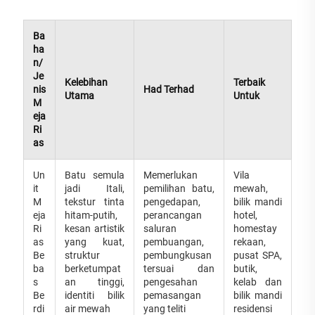
Ba
ha
n/
Je
Kelebihan
Terbaik
nis
Had Terhad
Utama
Untuk
M
eja
Ri
as
Un
Batu semula
Memerlukan
Vila
it
jadi Itali,
pemilihan batu,
mewah,
M
tekstur tinta
pengedapan,
bilik mandi
eja
hitam-putih,
perancangan
hotel,
Ri
kesan artistik
saluran
homestay
as
yang kuat,
pembuangan,
rekaan,
Be
struktur
pembungkusan
pusat SPA,
ba
berketumpat
tersuai dan
butik,
s
an tinggi,
pengesahan
kelab dan
Be
identiti bilik
pemasangan
bilik mandi
rdi
air mewah
yang teliti
residensi