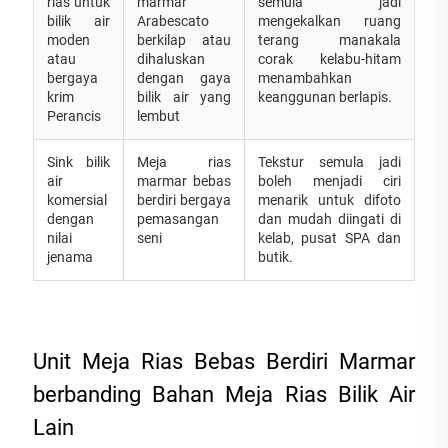
rias untuk
marmar
semula jadi
bilik air
Arabescato
mengekalkan ruang
moden
berkilap atau
terang manakala
atau
dihaluskan
corak kelabu-hitam
bergaya
dengan gaya
menambahkan
krim
bilik air yang
keanggunan berlapis.
Perancis
lembut
Sink bilik
Meja rias
Tekstur semula jadi
air
marmar bebas
boleh menjadi ciri
komersial
berdiri bergaya
menarik untuk difoto
dengan
pemasangan
dan mudah diingati di
nilai
seni
kelab, pusat SPA dan
jenama
butik.
Unit Meja Rias Bebas Berdiri Marmar
berbanding Bahan Meja Rias Bilik Air
Lain