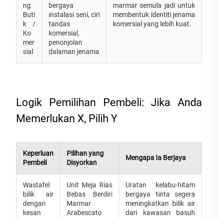
ng
bergaya
marmar semula jadi untuk
Buti
instalasi seni, ciri
membentuk identiti jenama
k /
tandas
komersial yang lebih kuat.
Ko
komersial,
mer
penonjolan
sial
dalaman jenama
Logik Pemilihan Pembeli: Jika Anda
Memerlukan X, Pilih Y
Keperluan
Pilihan yang
Mengapa Ia Berjaya
Pembeli
Disyorkan
Wastafel
Unit Meja Rias
Uratan kelabu-hitam
bilik air
Bebas Berdiri
bergaya tinta segera
dengan
Marmar
meningkatkan bilik air
kesan
Arabescato
dari kawasan basuh