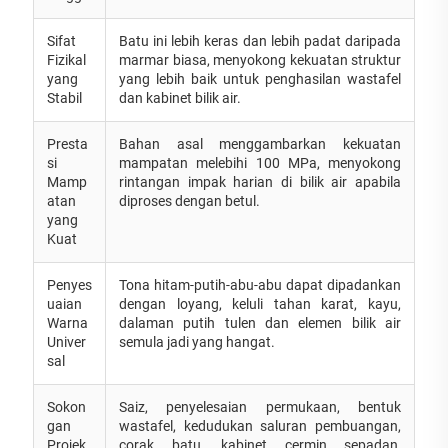
Sifat
Batu ini lebih keras dan lebih padat daripada
Fizikal
marmar biasa, menyokong kekuatan struktur
yang
yang lebih baik untuk penghasilan wastafel
Stabil
dan kabinet bilik air.
Presta
Bahan asal menggambarkan kekuatan
si
mampatan melebihi 100 MPa, menyokong
Mamp
rintangan impak harian di bilik air apabila
atan
diproses dengan betul.
yang
Kuat
Penyes
Tona hitam-putih-abu-abu dapat dipadankan
uaian
dengan loyang, keluli tahan karat, kayu,
Warna
dalaman putih tulen dan elemen bilik air
Univer
semula jadi yang hangat.
sal
Sokon
Saiz, penyelesaian permukaan, bentuk
gan
wastafel, kedudukan saluran pembuangan,
Projek
corak batu, kabinet cermin sepadan,