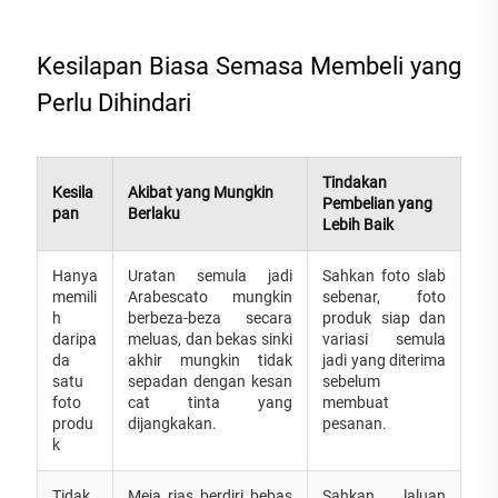
Kesilapan Biasa Semasa Membeli yang
Perlu Dihindari
Tindakan
Kesila
Akibat yang Mungkin
Pembelian yang
pan
Berlaku
Lebih Baik
Hanya
Uratan semula jadi
Sahkan foto slab
memili
Arabescato mungkin
sebenar, foto
h
berbeza-beza secara
produk siap dan
daripa
meluas, dan bekas sinki
variasi semula
da
akhir mungkin tidak
jadi yang diterima
satu
sepadan dengan kesan
sebelum
foto
cat tinta yang
membuat
produ
dijangkakan.
pesanan.
k
Tidak
Meja rias berdiri bebas
Sahkan laluan