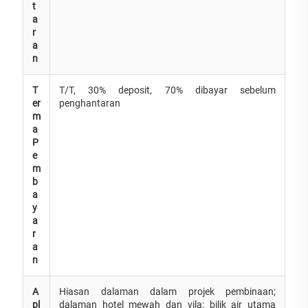
t
a
r
a
n
T
T/T, 30% deposit, 70% dibayar sebelum
er
penghantaran
m
a
P
e
m
b
a
y
a
r
a
n
A
Hiasan dalaman dalam projek pembinaan;
pl
dalaman hotel mewah dan vila; bilik air utama