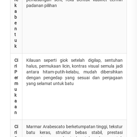
k
padanan pilihan
a
b
e
n
t
u
k
Ci
Kilauan seperti giok setelah digilap, sentuhan
ri
halus, permukaan licin, kontras visual semula jadi
P
antara hitam-putih-kelabu, mudah dibersihkan
er
dengan pengedap yang sesuai dan penjagaan
m
yang selamat untuk batu
u
k
a
a
n
Ci
Marmar Arabescato berketumpatan tinggi, tekstur
ri
batu keras, struktur bebas stabil, prestasi