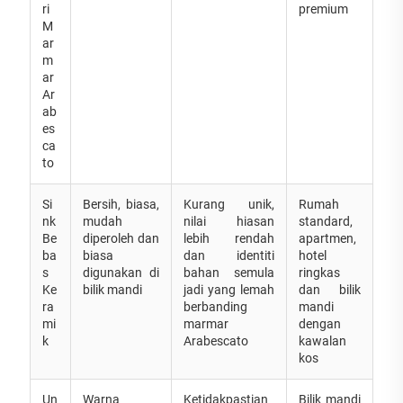
ri
premium
M
ar
m
ar
Ar
ab
es
ca
to
Si
Bersih, biasa,
Kurang unik,
Rumah
nk
mudah
nilai hiasan
standard,
Be
diperoleh dan
lebih rendah
apartmen,
ba
biasa
dan identiti
hotel
s
digunakan di
bahan semula
ringkas
Ke
bilik mandi
jadi yang lemah
dan bilik
ra
berbanding
mandi
mi
marmar
dengan
k
Arabescato
kawalan
kos
Un
Warna
Ketidakpastian
Bilik mandi