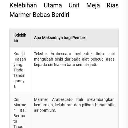
Kelebihan Utama Unit Meja Rias
Marmer Bebas Berdiri
Kelebih
Apa Maksudnya bagi Pembeli
an
Kualiti
Tekstur Arabescato berbentuk tinta cuci
Hiasan
mengubah sinki daripada alat pencuci asas
yang
kepada ciri hiasan batu semula jadi.
Tiada
Tandin
ganny
a
Ciri
Marmer Arabescato Itali melambangkan
Marme
kemurnian, keluhuran dan pilihan bahan bilik
r Itali
air premium.
Bermu
tu
Tinggi