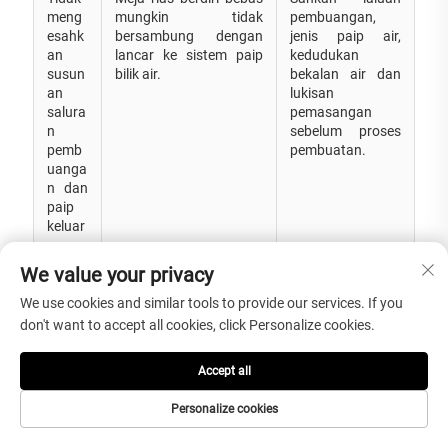
meng
mungkin tidak
pembuangan,
esahk
bersambung dengan
jenis paip air,
an
lancar ke sistem paip
kedudukan
susun
bilik air.
bekalan air dan
an
lukisan
salura
pemasangan
n
sebelum proses
pemb
pembuatan.
uanga
n dan
paip
keluar
We value your privacy
Meng
Meja rias mungkin
Sahkan dimensi
abaik
kelihatan terlalu berat
bilik, saiz cermin,
We use cookies and similar tools to provide our services. If you
an
atau terlalu kecil di bilik
siap dinding,
don't want to accept all cookies, click Personalize cookies.
nisba
air utama, bilik air
pencahayaan
h bilik
tetamu atau bilik air
dan ruang lega di
air
hotel.
sekitarnya
Accept all
sebelum
pengeluaran.
Personalize cookies