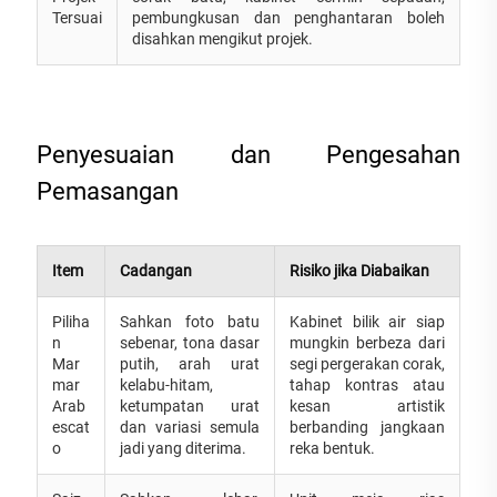
Tersuai
pembungkusan dan penghantaran boleh
disahkan mengikut projek.
Penyesuaian dan Pengesahan
Pemasangan
Item
Cadangan
Risiko jika Diabaikan
Piliha
Sahkan foto batu
Kabinet bilik air siap
n
sebenar, tona dasar
mungkin berbeza dari
Mar
putih, arah urat
segi pergerakan corak,
mar
kelabu-hitam,
tahap kontras atau
Arab
ketumpatan urat
kesan artistik
escat
dan variasi semula
berbanding jangkaan
o
jadi yang diterima.
reka bentuk.