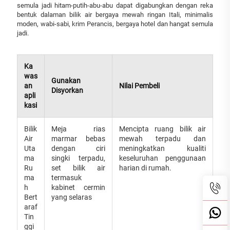
semula jadi hitam-putih-abu-abu dapat digabungkan dengan reka
bentuk dalaman bilik air bergaya mewah ringan Itali, minimalis
moden, wabi-sabi, krim Perancis, bergaya hotel dan hangat semula
jadi.
Ka
was
Gunakan
an
Nilai Pembeli
Disyorkan
apli
kasi
Bilik
Meja rias
Mencipta ruang bilik air
Air
marmar bebas
mewah terpadu dan
Uta
dengan ciri
meningkatkan kualiti
ma
singki terpadu,
keseluruhan penggunaan
Ru
set bilik air
harian di rumah.
ma
termasuk
h
kabinet cermin
Bert
yang selaras
araf
Tin
ggi