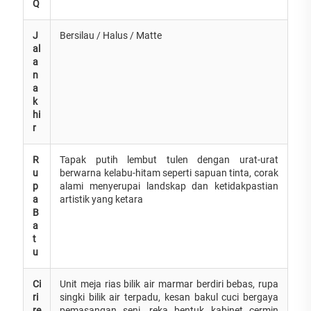
Q
J
Bersilau / Halus / Matte
al
a
n
a
k
hi
r
R
Tapak putih lembut tulen dengan urat-urat
u
berwarna kelabu-hitam seperti sapuan tinta, corak
p
alami menyerupai landskap dan ketidakpastian
a
artistik yang ketara
B
a
t
u
Ci
Unit meja rias bilik air marmar berdiri bebas, rupa
ri
singki bilik air terpadu, kesan bakul cuci bergaya
re
pemasangan seni, reka bentuk kabinet cermin