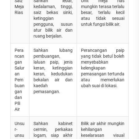
Saiz
Sahkan lebar,
Unit meja rias
Meja
kedalaman, tinggi,
mungkin terasa terlalu
Rias
saiz bekas sinki,
besar, terlalu kecil
ketinggian
atau tidak sesuai
pengguna, susun
untuk fungsi bilik air.
atur bilik air dan
ruang berjalan.
Pera
Sahkan lubang
Perancangan paip
ncan
pembuangan,
yang tidak betul boleh
gan
laluan paip, jenis
menyebabkan
Salur
keran, ketinggian
kelengkapan
an
keran, kedudukan
pemasangan tertunda
Pem
bekalan air dan
atau memerlukan
buan
kaedah
ubah suai di lokasi.
gan
pemasangan.
dan
Pili
Air
Unsu
Sahkan kabinet
Bilik air akhir mungkin
r-
cermin, perkakas
kehilangan
unsu
logam, siap akhir
keselarasan visual