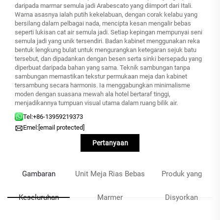
daripada marmar semula jadi Arabescato yang diimport dari Itali.
Warna asasnya ialah putih kekelabuan, dengan corak kelabu yang
bersilang dalam pelbagai nada, mencipta kesan mengalir bebas
seperti lukisan cat air semula jadi. Setiap kepingan mempunyai seni
semula jadi yang unik tersendiri. Badan kabinet menggunakan reka
bentuk lengkung bulat untuk mengurangkan ketegaran sejuk batu
tersebut, dan dipadankan dengan besen serta sinki bersepadu yang
diperbuat daripada bahan yang sama. Teknik sambungan tanpa
sambungan memastikan tekstur permukaan meja dan kabinet
tersambung secara harmonis. Ia menggabungkan minimalisme
moden dengan suasana mewah ala hotel bertaraf tinggi,
menjadikannya tumpuan visual utama dalam ruang bilik air.
Tel:
+86-13959219373
Emel:
[email protected]
Pertanyaan
Gambaran
Unit Meja Rias Bebas
Produk yang
Keseluruhan
Marmer
Disyorkan