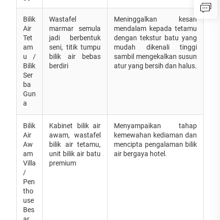
Bilik
Wastafel
Meninggalkan kesan
Air
marmar semula
mendalam kepada tetamu
Tet
jadi berbentuk
dengan tekstur batu yang
am
seni, titik tumpu
mudah dikenali tinggi
u /
bilik air bebas
sambil mengekalkan susun
Bilik
berdiri
atur yang bersih dan halus.
Ser
ba
Gun
a
Bilik
Kabinet bilik air
Menyampaikan tahap
Air
awam, wastafel
kemewahan kediaman dan
Aw
bilik air tetamu,
mencipta pengalaman bilik
am
unit bilik air batu
air bergaya hotel.
Villa
premium
/
Pen
tho
use
Bes
ar