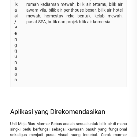
ik
rumah kediaman mewah, bilik air tetamu, bilik air
a
awam vila, bilik air penthouse besar, bilik air hotel
si
mewah, homestay reka bentuk, kelab mewah,
/
pusat SPA, butik dan projek bilik air komersial
P
e
n
g
g
u
n
a
a
n
Aplikasi yang Direkomendasikan
Unit Meja Rias Marmar Bebas adalah sesuai untuk bilik air di mana
singki perlu berfungsi sebagai kawasan basuh yang fungsional
sekaligus menjadi pusat visual ruang tersebut. Corak marmar