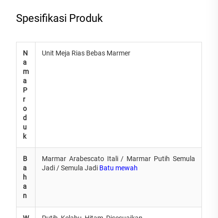
Spesifikasi Produk
N
Unit Meja Rias Bebas Marmer
a
m
a
P
r
o
d
u
k
B
Marmar Arabescato Itali / Marmar Putih Semula
a
Jadi / Semula Jadi
Batu mewah
h
a
n
W
Putih, Kelabu, Hitam, Disesuaikan