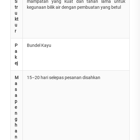
S
mampatan yang kuat dan tahan lama untuk
tr
kegunaan bilik air dengan pembuatan yang betul
u
kt
u
r
P
Bundel Kayu
a
k
ej
M
15–20 hari selepas pesanan disahkan
a
s
a
p
e
n
g
h
a
n