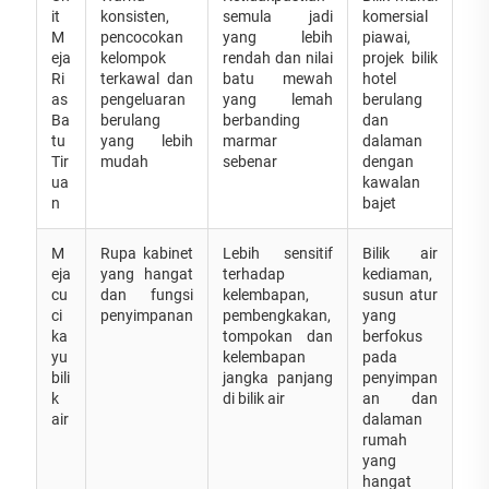
it
konsisten,
semula jadi
komersial
M
pencocokan
yang lebih
piawai,
eja
kelompok
rendah dan nilai
projek bilik
Ri
terkawal dan
batu mewah
hotel
as
pengeluaran
yang lemah
berulang
Ba
berulang
berbanding
dan
tu
yang lebih
marmar
dalaman
Tir
mudah
sebenar
dengan
ua
kawalan
n
bajet
M
Rupa kabinet
Lebih sensitif
Bilik air
eja
yang hangat
terhadap
kediaman,
cu
dan fungsi
kelembapan,
susun atur
ci
penyimpanan
pembengkakan,
yang
ka
tompokan dan
berfokus
yu
kelembapan
pada
bili
jangka panjang
penyimpan
k
di bilik air
an dan
air
dalaman
rumah
yang
hangat