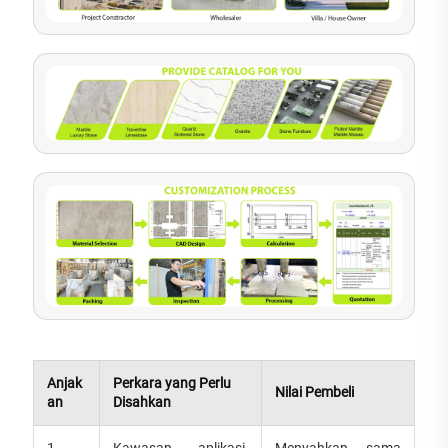
Anjak
Perkara yang Perlu
Nilai Pembeli
an
Disahkan
1.
Kawasan aplikasi,
Menyahkan sama