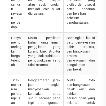
sahka
atau habuk mungkin
digilap dan disegel
n
menjadi lebih sukar
serta panduan
rawata
diuruskan.
pembersihan
n
sebelum
penge
penghantaran.
dap
Hanya
Risiko pemilihan
Bandingkan kualiti
memb
bahan yang lemah,
batu, penyelesaian
anding
penggilapan yang
akhir, struktur,
kan
kurang baik, struktur
pembungkusan,
harga
yang tidak stabil atau
proses
terend
pembungkusan yang
pemeriksaan dan
ah
tidak selamat.
pengalaman
pembekal.
Tidak
Penghantaran jarak
Minta foto
memer
jauh mungkin
pembungkusan
iksa
menyebabkan
balak kayu dan
pembu
kerosakan pada
sahkan
ngkus
sudut, pecahan pada
perlindungan yang
an
tepi atau goresan
selamat untuk