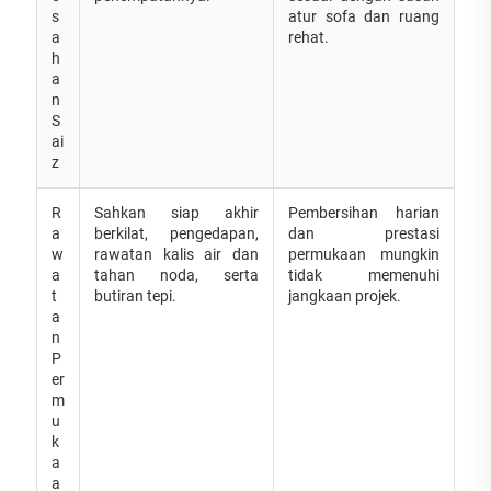
s
atur sofa dan ruang
a
rehat.
h
a
n
S
ai
z
R
Sahkan siap akhir
Pembersihan harian
a
berkilat, pengedapan,
dan prestasi
w
rawatan kalis air dan
permukaan mungkin
a
tahan noda, serta
tidak memenuhi
t
butiran tepi.
jangkaan projek.
a
n
P
er
m
u
k
a
a