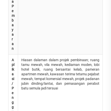
a
P
e
m
b
a
y
a
r
a
n
A
Hiasan dalaman dalam projek pembinaan; ruang
pl
tamu mewah, vila mewah, kediaman moden, lobi
ik
hotel butik, ruang bersantai kelab, pameran
a
apartmen mewah, kawasan terima tetamu pejabat
si
mewah, tempat komersial mewah, projek padanan
/
jubin dinding/lantai, dan pemasangan perabot
P
batu semula jadi tersuai
e
n
g
g