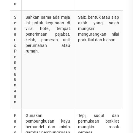
n
S
Sahkan sama ada meja
Saiz, bentuk atau siap
e
ini untuk kegunaan di
akhir yang salah
n
villa, hotel, tempat
mungkin
a
penerimaan pejabat,
mengurangkan nilai
ri
kelab, pameran unit
praktikal dan hiasan.
o
perumahan atau
P
rumah.
e
n
g
g
u
n
a
a
n
K
Gunakan
Tepi, sudut dan
a
pembungkusan kayu
permukaan berkilat
e
berbundel dan minta
mungkin rosak
d
gambar pembungkusan
semasa