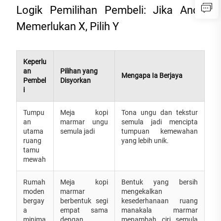
Logik Pemilihan Pembeli: Jika Anda
Memerlukan X, Pilih Y
Keperlu
an
Pilihan yang
Mengapa Ia Berjaya
Pembel
Disyorkan
i
Tumpu
Meja kopi
Tona ungu dan tekstur
an
marmar ungu
semula jadi mencipta
utama
semula jadi
tumpuan kemewahan
ruang
yang lebih unik.
tamu
mewah
Rumah
Meja kopi
Bentuk yang bersih
moden
marmar
mengekalkan
bergay
berbentuk segi
kesederhanaan ruang
a
empat sama
manakala marmar
minima
dengan
menambah ciri semula