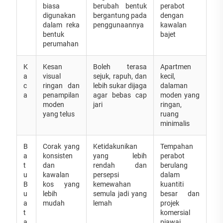
biasa
berubah bentuk
perabot
digunakan
bergantung pada
dengan
dalam reka
penggunaannya
kawalan
bentuk
bajet
perumahan
K
Kesan
Boleh terasa
Apartmen
a
visual
sejuk, rapuh, dan
kecil,
c
ringan dan
lebih sukar dijaga
dalaman
a
penampilan
agar bebas cap
moden yang
moden
jari
ringan,
yang telus
ruang
minimalis
B
Corak yang
Ketidakunikan
Tempahan
a
konsisten
yang lebih
perabot
t
dan
rendah dan
berulang
u
kawalan
persepsi
dalam
B
kos yang
kemewahan
kuantiti
u
lebih
semula jadi yang
besar dan
a
mudah
lemah
projek
t
komersial
a
piawai