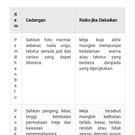
It
e
Cadangan
Risiko jika Diabaikan
m
P
Sahkan foto marmar
Meja kopi akhir
e
sebenar, nada ungu,
mungkin mempunyai
m
tekstur semula jadi dan
kedalaman warna
ili
variasi yang dapat
atau tekstur yang
h
diterima.
berbeza daripada
a
yang dijangkakan.
n
B
a
t
u
P
Sahkan panjang, lebar,
Meja tersebut
e
tinggi, ketebalan
mungkin kelihatan
n
permukaan meja dan
terlalu besar, terlalu
g
kawasan
rendah atau tidak
e
penempatannya.
sesuai dengan susun