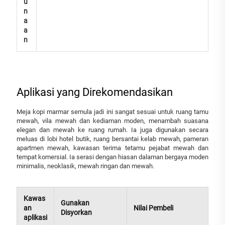
u
n
a
a
n
Aplikasi yang Direkomendasikan
Meja kopi marmar semula jadi ini sangat sesuai untuk ruang tamu
mewah, vila mewah dan kediaman moden, menambah suasana
elegan dan mewah ke ruang rumah. Ia juga digunakan secara
meluas di lobi hotel butik, ruang bersantai kelab mewah, pameran
apartmen mewah, kawasan terima tetamu pejabat mewah dan
tempat komersial. Ia serasi dengan hiasan dalaman bergaya moden
minimalis, neoklasik, mewah ringan dan mewah.
Kawas
Gunakan
an
Nilai Pembeli
Disyorkan
aplikasi