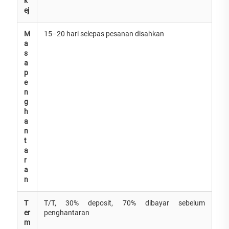
k
ej
M
15–20 hari selepas pesanan disahkan
a
s
a
p
e
n
g
h
a
n
t
a
r
a
n
T
T/T, 30% deposit, 70% dibayar sebelum
er
penghantaran
m