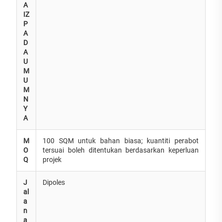
A
IZ
P
A
D
A
U
M
U
M
N
Y
A
M
100 SQM untuk bahan biasa; kuantiti perabot
O
tersuai boleh ditentukan berdasarkan keperluan
Q
projek
J
Dipoles
al
a
n
a