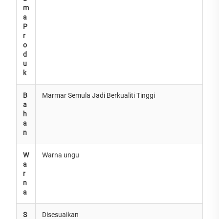
m
a
P
r
o
d
u
k
B
Marmar Semula Jadi Berkualiti Tinggi
a
h
a
n
W
Warna ungu
a
r
n
a
S
Disesuaikan