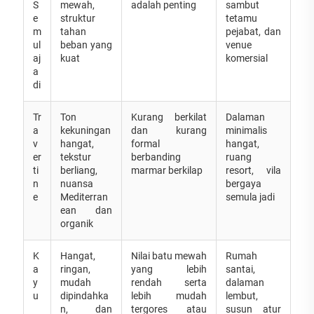
S
mewah,
adalah penting
sambut
e
struktur
tetamu
m
tahan
pejabat, dan
ul
beban yang
venue
aj
kuat
komersial
a
di
Tr
Ton
Kurang berkilat
Dalaman
a
kekuningan
dan kurang
minimalis
v
hangat,
formal
hangat,
er
tekstur
berbanding
ruang
ti
berliang,
marmar berkilap
resort, vila
n
nuansa
bergaya
e
Mediterran
semula jadi
ean dan
organik
K
Hangat,
Nilai batu mewah
Rumah
a
ringan,
yang lebih
santai,
y
mudah
rendah serta
dalaman
u
dipindahka
lebih mudah
lembut,
n, dan
tergores atau
susun atur