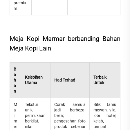
premiu
m
Meja Kopi Marmar berbanding Bahan
Meja Kopi Lain
B
a
Kelebihan
Terbaik
h
Had Terhad
Utama
Untuk
a
n
M
Tekstur
Corak semula
Bilik tamu
a
unik,
jadi berbeza-
mewah, vila,
r
permukaan
beza;
lobi hotel,
m
berkilat,
pengesahan foto
kelab,
er
nilai
produk sebenar
tempat