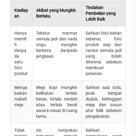
Tindakan
Kesilap
Akibat yang Mungkin
Pembelian yang
an
Berlaku
Lebih Baik
Hanya
Tekstur marmar
Sahkan foto bahan
memili
semula jadi dan nada
sebenar, foto
h
ungu mungkin
produk siap dan
daripa
berbeza daripada
variasi semula jadi
da
jangkaan.
yang boleh
satu
diterima sebelum
foto
membuat
produk
pesanan.
Menga
Meja kopi mungkin
Sahkan saiz sofa,
baikan
kelihatan terlalu
jarak tempat
nisbah
besar, terlalu rendah
duduk, ketinggian
meja
atau terlalu berat
meja dan susun
secara visual di ruang
atur bilik sebelum
tamu.
pengeluaran.
Tidak
Air, tompokan
Sahkan
menge
minuman, minyak
permukaan yang