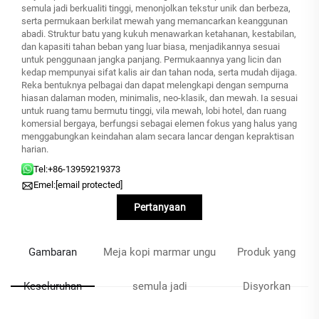
semula jadi berkualiti tinggi, menonjolkan tekstur unik dan berbeza,
serta permukaan berkilat mewah yang memancarkan keanggunan
abadi. Struktur batu yang kukuh menawarkan ketahanan, kestabilan,
dan kapasiti tahan beban yang luar biasa, menjadikannya sesuai
untuk penggunaan jangka panjang. Permukaannya yang licin dan
kedap mempunyai sifat kalis air dan tahan noda, serta mudah dijaga.
Reka bentuknya pelbagai dan dapat melengkapi dengan sempurna
hiasan dalaman moden, minimalis, neo-klasik, dan mewah. Ia sesuai
untuk ruang tamu bermutu tinggi, vila mewah, lobi hotel, dan ruang
komersial bergaya, berfungsi sebagai elemen fokus yang halus yang
menggabungkan keindahan alam secara lancar dengan kepraktisan
harian.
Tel:
+86-13959219373
Emel:
[email protected]
Pertanyaan
Gambaran
Meja kopi marmar ungu
Produk yang
Keseluruhan
semula jadi
Disyorkan