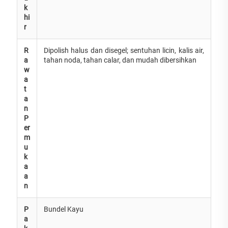
k
hi
r
R
Dipolish halus dan disegel; sentuhan licin, kalis air,
a
tahan noda, tahan calar, dan mudah dibersihkan
w
a
t
a
n
P
er
m
u
k
a
a
n
P
Bundel Kayu
a