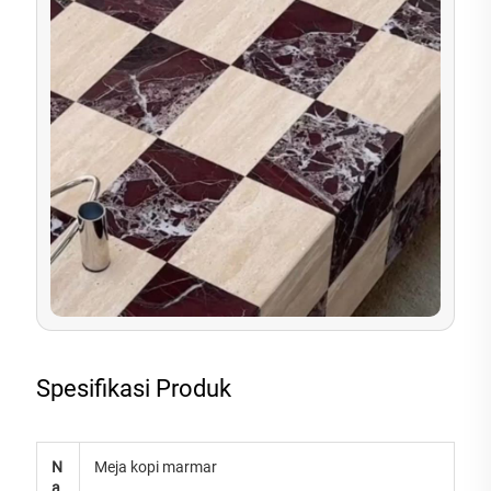
Spesifikasi Produk
N
Meja kopi marmar
a