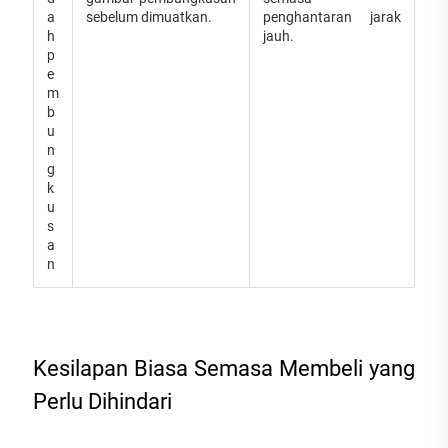
a
sebelum dimuatkan.
penghantaran jarak
h
jauh.
p
e
m
b
u
n
g
k
u
s
a
n
Kesilapan Biasa Semasa Membeli yang
Perlu Dihindari