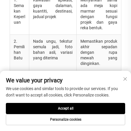
Sema
gaya dalaman,
ada meja kopi
kan
kuantiti, destinasi,
marmar sesuai
Keperl
jadual projek
dengan fungsi
uan
projek dan gaya
reka bentuk.
2.
Nada ungu, tekstur
Memastikan produk
Pemili
semula jadi, foto
akhir sepadan
han
bahan asli, variasi
dengan rupa
Batu
yang diterima
mewah yang
diinginkan.
3.
Panjang, lebar, tinggi,
Mengurangkan
We value your privacy
Penge
ketebalan, bentuk,
ralat nisbah dan
sahan
rawatan tepi,
ketidakpadanan di
We use cookies and similar tools to provide our services. If you
Lukis
kedudukan
lokasi.
don't want to accept all cookies, click Personalize cookies.
an
pemasangan
Accept all
4.
Pemotongan,
Mengawal kualiti
Pemb
penggilapan,
produk, sentuhan,
Personalize cookies
uatan
pengedapan,
prestasi permukaan
dan
rawatan kalis air,
dan kesan hiasan.