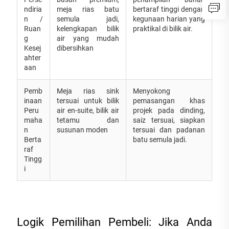
ndiria
meja rias batu
bertaraf tinggi dengan
n /
semula jadi,
kegunaan harian yang
Ruan
kelengkapan bilik
praktikal di bilik air.
g
air yang mudah
Kesej
dibersihkan
ahter
aan
Pemb
Meja rias sink
Menyokong
inaan
tersuai untuk bilik
pemasangan khas
Peru
air en-suite, bilik air
projek pada dinding,
maha
tetamu dan
saiz tersuai, siapkan
n
susunan moden
tersuai dan padanan
Berta
batu semula jadi.
raf
Tingg
i
Logik Pemilihan Pembeli: Jika Anda