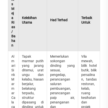
s
M
ej
a
Kelebihan
Terbaik
Had Terhad
Ri
Utama
Untuk
as
/
Ba
ha
n
Al
Tapak
Memerlukan
Vila
m
marmar putih
sokongan
mewah,
ari
yang jarang
dinding yang
bilik hotel
Si
ditemui, urat
sesuai,
butik, bilik
nk
ungu dan
pengedap,
persalina
M
kelabu, hiasan
perancangan
n, tandas
ar
berjalur,
saluran
restoran,
m
belakang
pembuangan,
kelab,
ar
terpadu,
perancangan
ruang
Ca
struktur
paip air,
kesihatan
la
dipasang di
penanganan
dan
ca
dinding untuk
dan
projek