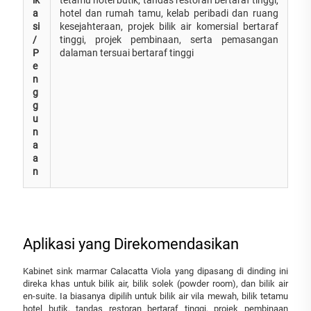
a
hotel dan rumah tamu, kelab peribadi dan ruang
si
kesejahteraan, projek bilik air komersial bertaraf
/
tinggi, projek pembinaan, serta pemasangan
P
dalaman tersuai bertaraf tinggi
e
n
g
g
u
n
a
a
n
Aplikasi yang Direkomendasikan
Kabinet sink marmar Calacatta Viola yang dipasang di dinding ini
direka khas untuk bilik air, bilik solek (powder room), dan bilik air
en-suite. Ia biasanya dipilih untuk bilik air vila mewah, bilik tetamu
hotel butik, tandas restoran bertaraf tinggi, projek pembinaan