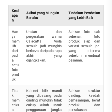
Kesil
Akibat yang Mungkin
Tindakan Pembelian
apa
Berlaku
yang Lebih Baik
n
Han
Uratan dan
Sahkan foto slab
ya
pergerakan warna
sebenar, foto
mem
Calacatta Viola
produk siap dan
ilih
semula jadi mungkin
variasi semula jadi
dari
berbeza daripada rupa
yang diterima
pad
akhir yang
sebelum membuat
a
dijangkakan.
pesanan.
satu
foto
prod
uk
Tida
Kabinet bilik mandi
Sahkan struktur
k
yang dipasang pada
dinding, kaedah
mem
dinding mungkin tidak
pemasangan, berat
eriks
cukup kukuh untuk
produk dan
a
penggunaan jangka
perkakasan