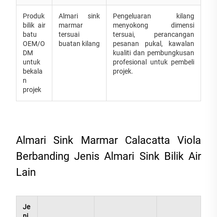
Produk
Almari sink
Pengeluaran kilang
bilik air
marmar
menyokong dimensi
batu
tersuai
tersuai, perancangan
OEM/O
buatan kilang
pesanan pukal, kawalan
DM
kualiti dan pembungkusan
untuk
profesional untuk pembeli
bekala
projek.
n
projek
Almari Sink Marmar Calacatta Viola
Berbanding Jenis Almari Sink Bilik Air
Lain
Je
ni