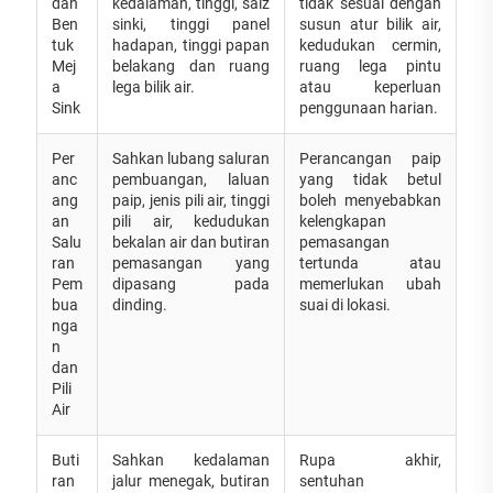
dan
kedalaman, tinggi, saiz
tidak sesuai dengan
Ben
sinki, tinggi panel
susun atur bilik air,
tuk
hadapan, tinggi papan
kedudukan cermin,
Mej
belakang dan ruang
ruang lega pintu
a
lega bilik air.
atau keperluan
Sink
penggunaan harian.
Per
Sahkan lubang saluran
Perancangan paip
anc
pembuangan, laluan
yang tidak betul
ang
paip, jenis pili air, tinggi
boleh menyebabkan
an
pili air, kedudukan
kelengkapan
Salu
bekalan air dan butiran
pemasangan
ran
pemasangan yang
tertunda atau
Pem
dipasang pada
memerlukan ubah
bua
dinding.
suai di lokasi.
nga
n
dan
Pili
Air
Buti
Sahkan kedalaman
Rupa akhir,
ran
jalur menegak, butiran
sentuhan