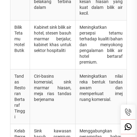
belakang terbina
kesan hiasan yang
dalam
kuat dalam bilik air
kecil.
Bilik
Kabinet sink bilik air
Meningkatkan
Teta
hotel, stesen basuh
persepsi tetamu
mu
marmar berjalur,
terhadap kualiti bahan
Hotel
kabinet khas untuk
dan menyokong
Butik
sektor hospitaliti
pengalaman bilik air
hotel bertaraf
premium.
Tand
Ciri-basins
Meningkatkan nilai
as
komersial, sink
reka bentuk tandas
Resto
marmar hiasan,
awam dan
ran
meja rias tandas
memperkuat imej
Berta
berjenama
ruang komersial.
raf
Tingg
i
Kelab
Sink kawasan
Menggabungkan
Perse
basuh premium,
penampilan bahan