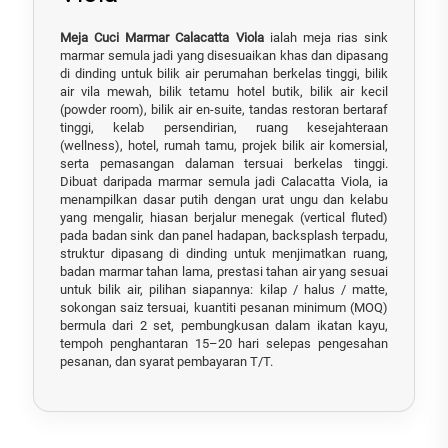
Meja Cuci Marmar Calacatta Viola
ialah meja rias sink
marmar semula jadi yang disesuaikan khas dan dipasang
di dinding untuk bilik air perumahan berkelas tinggi, bilik
air vila mewah, bilik tetamu hotel butik, bilik air kecil
(powder room), bilik air en-suite, tandas restoran bertaraf
tinggi, kelab persendirian, ruang kesejahteraan
(wellness), hotel, rumah tamu, projek bilik air komersial,
serta pemasangan dalaman tersuai berkelas tinggi.
Dibuat daripada marmar semula jadi Calacatta Viola, ia
menampilkan dasar putih dengan urat ungu dan kelabu
yang mengalir, hiasan berjalur menegak (vertical fluted)
pada badan sink dan panel hadapan, backsplash terpadu,
struktur dipasang di dinding untuk menjimatkan ruang,
badan marmar tahan lama, prestasi tahan air yang sesuai
untuk bilik air, pilihan siapannya: kilap / halus / matte,
sokongan saiz tersuai, kuantiti pesanan minimum (MOQ)
bermula dari 2 set, pembungkusan dalam ikatan kayu,
tempoh penghantaran 15–20 hari selepas pengesahan
pesanan, dan syarat pembayaran T/T.