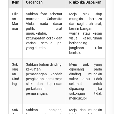
Item
Cadangan
Risiko jika Diabaikan
Pilih
Sahkan foto sebenar
Meja sink siap
an
marmar Calacatta
mungkin berbeza
Mar
Viola, nada dasar
dari segi arah urat,
mar
putih, urat
keseimbangan
ungu/kelabu,
warna atau kesan
ketumpatan corak dan
visual keseluruhan
variasi semula jadi
berbanding
yang diterima.
jangkaan reka
bentuk.
Sok
Sahkan bahan dinding,
Meja sink yang
ong
kekuatan
dipasang pada
an
pemasangan, kaedah
dinding mungkin
Dind
pengikatan, berat meja
sukar atau tidak
ing
sink dan keperluan
selamat untuk
perkakasan
dipasang jika
pemasangan.
sokongan tidak
mencukupi.
Saiz
Sahkan panjang,
Meja rias mungkin