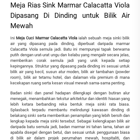
Meja Rias Sink Marmar Calacatta Viola
Dipasang Di Dinding untuk Bilik Air
Mewah
Ini
Meja Cuci Marmar Calacatta Viola
ialah sebuah meja sinki bilik
air yang dipasang pada dinding, diperbuat daripada marmar
Calacatta Viola semula jadi. Batu ini mempunyai tapak berwarna
putih dengan urat-urat ungu dan kelabu yang mengalir secara jelas,
memberikan corak semula jadi yang unik kepada setiap
kepingannya. Struktur yang dipasang pada dinding ini sesuai untuk
bilik air yang kecil, susun atur moden, bilik air tambahan (powder
room), bilik air tetamu hotel, dan dalaman vila premium di mana
kecekapan ruang serta kesan visual mewah sama-sama penting.
Badan sinki dan panel hadapan dilengkapi dengan butiran alur
menegak, menambahkan tekstur arkitektur dan identiti hiasan yang
lebih ketara berbanding reka bentuk meja sinki rata biasa.
Splasback terpadu membantu melindungi kawasan dinding di
belakang sinki serta memberikan penampilan yang lebih bersih dan
lengkap kepada meja sinki tersebut. Sebagai kelengkapan bilik air
daripada batu semula jadi, badan marmar ini tahan lama, tahan air
apabila disegel dengan betul, dan sesuai untuk penggunaan biasa
di bilik air dalam projek perumahan mewah, hospitaliti, dan