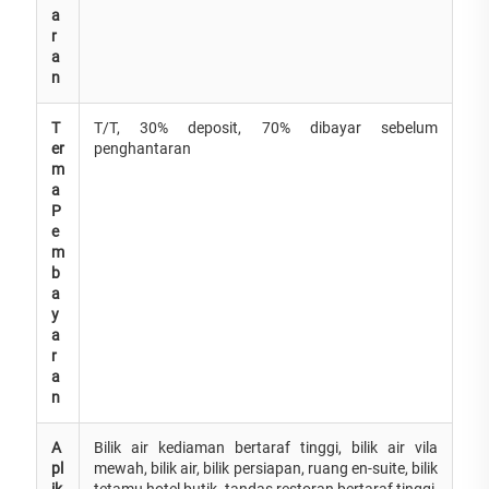
a
r
a
n
T
T/T, 30% deposit, 70% dibayar sebelum
er
penghantaran
m
a
P
e
m
b
a
y
a
r
a
n
A
Bilik air kediaman bertaraf tinggi, bilik air vila
pl
mewah, bilik air, bilik persiapan, ruang en-suite, bilik
ik
tetamu hotel butik, tandas restoran bertaraf tinggi,