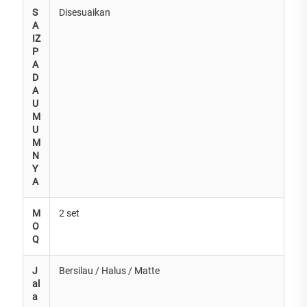
S
Disesuaikan
A
IZ
P
A
D
A
U
M
U
M
N
Y
A
M
2 set
O
Q
J
Bersilau / Halus / Matte
al
a