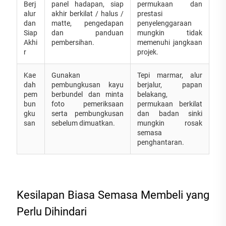
Berj
panel hadapan, siap
permukaan dan
alur
akhir berkilat / halus /
prestasi
dan
matte, pengedapan
penyelenggaraan
Siap
dan panduan
mungkin tidak
Akhi
pembersihan.
memenuhi jangkaan
r
projek.
Kae
Gunakan
Tepi marmar, alur
dah
pembungkusan kayu
berjalur, papan
pem
berbundel dan minta
belakang,
bun
foto pemeriksaan
permukaan berkilat
gku
serta pembungkusan
dan badan sinki
san
sebelum dimuatkan.
mungkin rosak
semasa
penghantaran.
Kesilapan Biasa Semasa Membeli yang
Perlu Dihindari