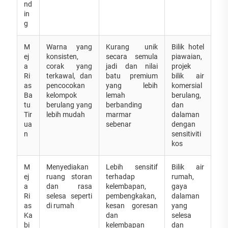
nd
in
g
M
Warna yang
Kurang unik
Bilik hotel
ej
konsisten,
secara semula
piawaian,
a
corak yang
jadi dan nilai
projek
Ri
terkawal, dan
batu premium
bilik air
as
pencocokan
yang lebih
komersial
Ba
kelompok
lemah
berulang,
tu
berulang yang
berbanding
dan
Tir
lebih mudah
marmar
dalaman
ua
sebenar
dengan
n
sensitiviti
kos
M
Menyediakan
Lebih sensitif
Bilik air
ej
ruang storan
terhadap
rumah,
a
dan rasa
kelembapan,
gaya
Ri
selesa seperti
pembengkakan,
dalaman
as
di rumah
kesan goresan
yang
Ka
dan
selesa
bi
kelembapan
dan