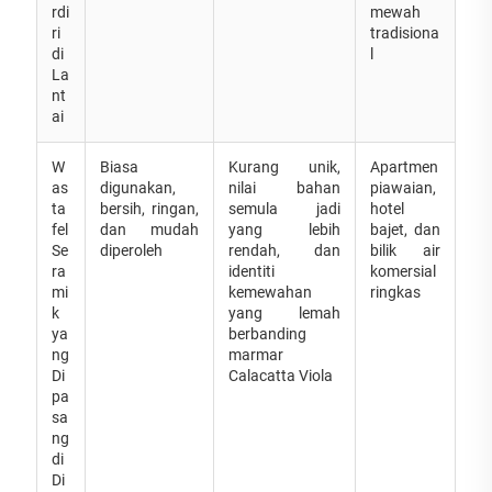
rdi
mewah
ri
tradisiona
di
l
La
nt
ai
W
Biasa
Kurang unik,
Apartmen
as
digunakan,
nilai bahan
piawaian,
ta
bersih, ringan,
semula jadi
hotel
fel
dan mudah
yang lebih
bajet, dan
Se
diperoleh
rendah, dan
bilik air
ra
identiti
komersial
mi
kemewahan
ringkas
k
yang lemah
ya
berbanding
ng
marmar
Di
Calacatta Viola
pa
sa
ng
di
Di