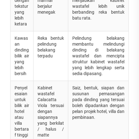
dengan
marmar
menjadikan kabinet
tekstur
berjalur
wastafel lebih unik
yang
menegak
berbanding reka bentuk
lebih
batu rata.
ketara
Kawas
Reka bentuk
Pelindung belakang
an
pelindung
membantu melindungi
dinding
belakang
dinding di belakang
bilik air
terpadu
wastafel dan mencipta
yang
struktur kabinet wastafel
lebih
yang lebih lengkap serta
bersih
sedia dipasang.
Penyel
Kabinet
Saiz, bentuk, siapan dan
esaian
wastafel
susunan pemasangan
untuk
Calacatta
pada dinding yang tersuai
bilik air
Viola tersuai
boleh dipadankan dengan
hotel
dengan
pelan projek hotel, villa dan
atau
siapannya
pembinaan.
villa
yang berkilat
bertara
/ halus /
f tinggi
matte