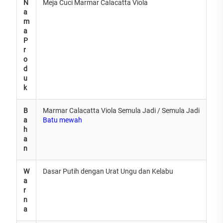
N
Meja Cuci Marmar Calacatta Viola
a
m
a
P
r
o
d
u
k
B
Marmar Calacatta Viola Semula Jadi / Semula Jadi
a
Batu mewah
h
a
n
W
Dasar Putih dengan Urat Ungu dan Kelabu
a
r
n
a