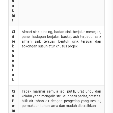
n
a
k
hi
r
Ci
Almari sink dinding, badan sink berjalur menegak,
ri
panel hadapan berjalur, backsplash terpadu, saiz
re
almari sink tersuai, bentuk sink tersuai dan
k
sokongan susun atur khusus projek
a
b
e
n
t
u
k
Ci
Tapak marmar semula jadi putih, urat ungu dan
ri
kelabu yang mengalir, struktur batu padat, prestasi
P
bilik air tahan air dengan pengedap yang sesuai,
er
permukaan tahan lama dan mudah dibersihkan
m