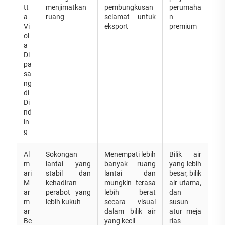
tt
menjimatkan
pembungkusan
perumaha
a
ruang
selamat untuk
n
Vi
eksport
premium
ol
a
Di
pa
sa
ng
di
Di
nd
in
g
Al
Sokongan
Menempati lebih
Bilik air
m
lantai yang
banyak ruang
yang lebih
ari
stabil dan
lantai dan
besar, bilik
M
kehadiran
mungkin terasa
air utama,
ar
perabot yang
lebih berat
dan
m
lebih kukuh
secara visual
susun
ar
dalam bilik air
atur meja
Be
yang kecil
rias