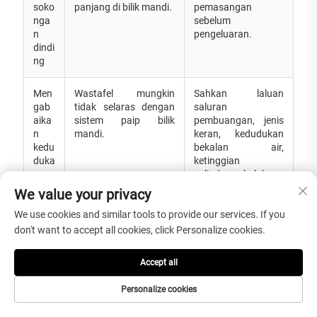
soko
panjang di bilik mandi.
pemasangan
nga
sebelum
n
pengeluaran.
dindi
ng
Men
Wastafel mungkin
Sahkan laluan
gab
tidak selaras dengan
saluran
aika
sistem paip bilik
pembuangan, jenis
n
mandi.
keran, kedudukan
kedu
bekalan air,
duka
ketinggian
n
pelindung belakang
salur
dan lukisan
We value your privacy
an
pemasangan
pem
sebelum fabrikasi.
We use cookies and similar tools to provide our services. If you
bua
don't want to accept all cookies, click Personalize cookies.
nga
n
Accept all
dan
kera
Personalize cookies
n