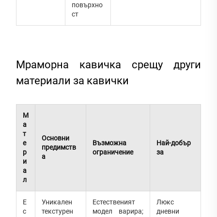
повърхно
ст
Мраморна кавичка срещу други
материали за кавички
М
а
т
Основни
е
Възможна
Най-добър
предимств
р
ограничение
за
а
и
а
л
Е
Уникален
Естественият
Люкс
с
текстурен
модел варира;
дневни