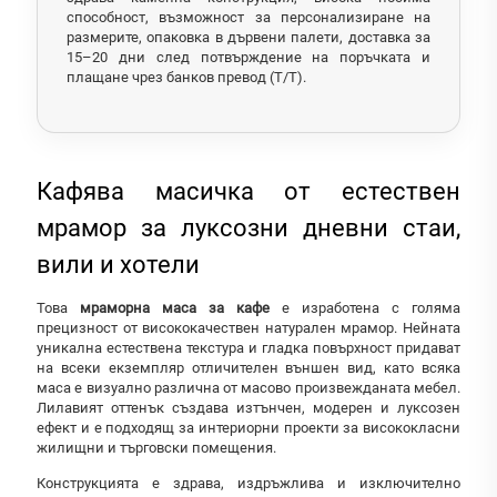
способност, възможност за персонализиране на
размерите, опаковка в дървени палети, доставка за
15–20 дни след потвърждение на поръчката и
плащане чрез банков превод (T/T).
Кафява масичка от естествен
мрамор за луксозни дневни стаи,
вили и хотели
Това
мраморна маса за кафе
е изработена с голяма
прецизност от висококачествен натурален мрамор. Нейната
уникална естествена текстура и гладка повърхност придават
на всеки екземпляр отличителен външен вид, като всяка
маса е визуално различна от масово произвежданата мебел.
Лилавият оттенък създава изтънчен, модерен и луксозен
ефект и е подходящ за интериорни проекти за висококласни
жилищни и търговски помещения.
Конструкцията е здрава, издръжлива и изключително