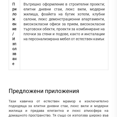
П
Вътрешно оформление в строителни проекти;
ри
елитни дневни стаи, люкс вили, модерни
ло
жилища, фоайета на бутик хотели, клубни
ж
салони, люкс демонстрационни апартаменти,
ен
висококласни офиси за прием, висококласни
ие
търговски обекти, проекти за комбиниране на
/
плочки за стени и подове, както и инсталации
И
на персонализирана мебел от естествен камък
зп
ол
зв
ан
е
Предложени приложения
Тази кавичка от естествен мрамор е изключително
подходяща за елитни дневни стаи, люкс вили и модерни
жилища и придава елегантна и люкс атмосфера на
домашното пространство. Тя също се използва широко във