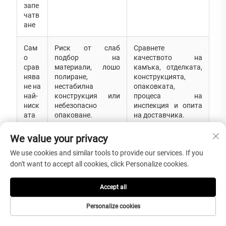
запе
чатв
ане
Сам
Риск от слаб
Сравнете
о
подбор на
качеството на
срав
материали, лошо
камъка, отделката,
нява
полиране,
конструкцията,
не на
нестабилна
опаковката,
най-
конструкция или
процеса на
ниск
небезопасно
инспекция и опита
ата
опаковане.
на доставчика.
цена
We value your privacy
Не се
Доставката на
Поискайте снимки
We use cookies and similar tools to provide our services. If you
пров
дълги разстояния
на опаковката в
don't want to accept all cookies, click Personalize cookies.
еряв
може да причини
дървени палети и
а
увреждане на
потвърдете
опак
ъглите, чупене на
защитата,
Accept all
овка
ръбовете или
подходяща за
та
драскотини по
износ, преди
Personalize cookies
пред
повърхността.
доставката.
и