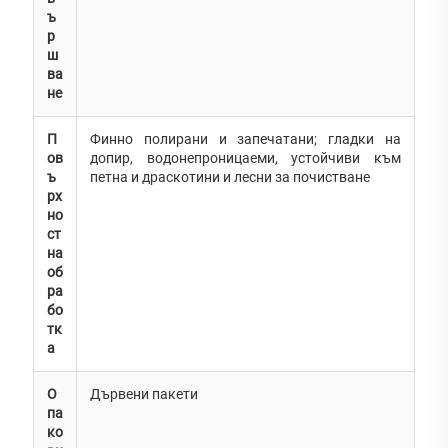
ъ
р
ш
ва
не
П
Финно полирани и запечатани; гладки на
ов
допир, водонепроницаеми, устойчиви към
ъ
петна и драскотини и лесни за почистване
рх
но
ст
на
об
ра
бо
тк
а
О
Дървени пакети
па
ко