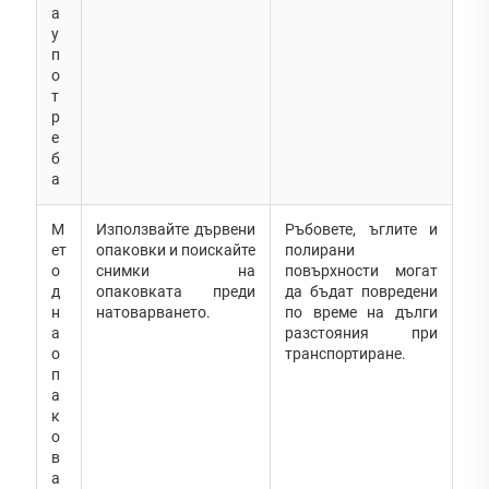
а
у
п
о
т
р
е
б
а
М
Използвайте дървени
Ръбовете, ъглите и
ет
опаковки и поискайте
полирани
о
снимки на
повърхности могат
д
опаковката преди
да бъдат повредени
н
натоварването.
по време на дълги
а
разстояния при
о
транспортиране.
п
а
к
о
в
а