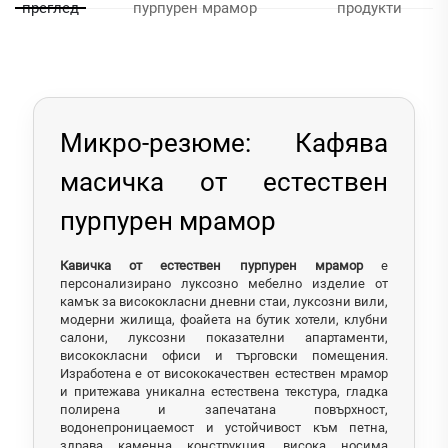
преглед
пурпурен мрамор
продукти
Микро-резюме: Кафява
масичка от естествен
пурпурен мрамор
Кавичка от естествен пурпурен мрамор
е
персонализирано луксозно мебелно изделие от
камък за висококласни дневни стаи, луксозни вили,
модерни жилища, фоайета на бутик хотели, клубни
салони, луксозни показателни апартаменти,
висококласни офиси и търговски помещения.
Изработена е от висококачествен естествен мрамор
и притежава уникална естествена текстура, гладка
полирена и запечатана повърхност,
водонепроницаемост и устойчивост към петна,
здрава каменна конструкция, висока носима