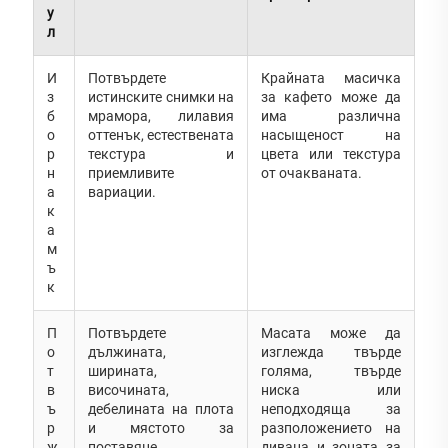
у
л
И
Потвърдете
Крайната масичка
з
истинските снимки на
за кафето може да
б
мрамора, лилавия
има различна
о
оттенък, естествената
насыщеност на
р
текстура и
цвета или текстура
н
приемливите
от очакваната.
а
вариации.
к
а
м
ъ
к
П
Потвърдете
Масата може да
о
дължината,
изглежда твърде
т
ширината,
голяма, твърде
в
височината,
ниска или
ъ
дебелината на плота
неподходяща за
р
и мястото за
разположението на
ж
поставяне.
дивана и зоната за