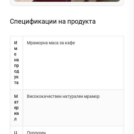
Спецификации на продукта
И
Мраморна маса за кафе
м
е
на
пр
од
ук
та
М
Висококачествен натурален мрамор
ат
ер
иа
л
Ц
Пурпурен