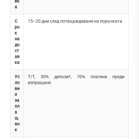
вк
а
С
15–20 дни след потвърждаване на поръчката
ро
к
на
до
ст
ав
ка
Ус
T/T, 30% депозит, 70% платени преди
ло
изпращане
ви
я
за
пл
а
щ
ан
е