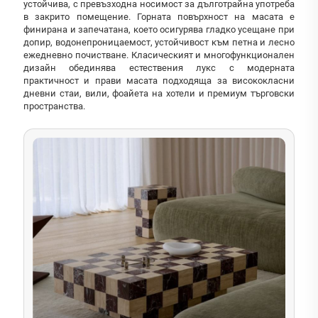
устойчива, с превъзходна носимост за дълготрайна употреба
в закрито помещение. Горната повърхност на масата е
финирана и запечатана, което осигурява гладко усещане при
допир, водонепроницаемост, устойчивост към петна и лесно
ежедневно почистване. Класическият и многофункционален
дизайн обединява естествения лукс с модерната
практичност и прави масата подходяща за висококласни
дневни стаи, вили, фоайета на хотели и премиум търговски
пространства.