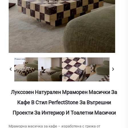
Луксозен Натурален Мраморен Масички За
Кафе В Стил PerfectStone За Вътрешни
Проекти За Интериор И Тоалетни Масички
Мраморна масичка за кафе – изработена с грижа от