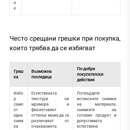
н
е
Често срещани грешки при покупка,
които трябва да се избягват
По-добри
Греш
Възможна
покупателски
ка
последица
действия
Избо
Естествената
Потвърдете
р
текстура на
истинските снимки
само
мрамора и
на материала,
от
фиолетовият
снимките на
една
оттенък може да се
готовия продукт и
сним
различават от
допустимата
ка
очакванията.
естествена