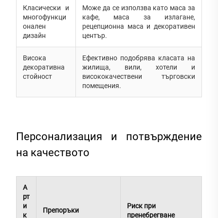
Класически и
Може да се използва като маса за
многофункци
кафе, маса за излагане,
онален
рецепционна маса и декоративен
дизайн
център.
Висока
Ефективно подобрява класата на
декоративна
жилища, вили, хотели и
стойност
висококачествени търговски
помещения.
Персонализация и потвърждение
на качеството
А
рт
и
Риск при
Препоръки
к
пренебрегване