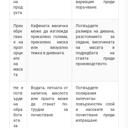
на
вариация преди
прод
поръчване.
укта
Прен
Кафената масичка
Потвърдете
ебре
може да изглежда
размера на дивана,
гван
прекалено голяма,
разстоянието за
е на
прекалено ниска
сядане, височината
проп
или визуално
на масата и
орци
тежка в дневната.
подредбата на
ите
стаята преди
на
производството.
маса
та
Не е
Водата, петната от
Потвърдете
потв
напитки, маслото
полирания
ърде
или прахта може
запечатан
на
да станат по-
повърхностен слой
обра
трудни за
и насоките за
ботк
почистване.
почистване преди
ата
изпращане.
за