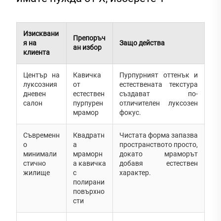
Изисквани
Препоръч
я на
Защо действа
ан избор
клиента
Център на
Кавичка
Пурпурният оттенък и
луксозния
от
естествената текстура
дневен
естествен
създават по-
салон
пурпурен
отличителен луксозен
мрамор
фокус.
Съвременн
Квадратн
Чистата форма запазва
о
а
пространството просто,
минимали
мраморн
докато мраморът
стично
а кавичка
добавя естествен
жилище
с
характер.
полирани
повърхно
сти