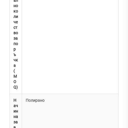
ал
но
ко
ли
че
ст
во
за
по
р
ъ
чк
а
(
M
O
Q)
Н
Полирано
ач
ин
на
за
в