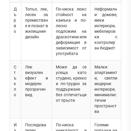
Д
Топъл, лек,
По-ниска люкс
Неформалн
ъ
лесен за
стойност на
и домове,
р
преместван
камъка и по-
меки
в
е и познат в
лесно
интериори,
о
жилищния
подложим на
мебелиров
дизайн
драскотини или
ки с
деформация в
контролир
зависимост от
ан бюджет
употребата
С
Лек
Може да се
Малки
т
визуален
усеща като
апартамент
ъ
ефект и
студено, крехко
и, светли
к
модерен
и по-трудно за
модерни
л
прозрачен
поддържане
интериори,
о
вид
без отпечатъци
минималис
от пръсти
тични
пространст
ва
И
Последова
По-ниска
Големи
з
телен
уникалност и
поръчки на