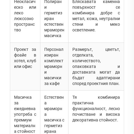
Неокласич
Полиран
Бляскавата каменна
еско или
и
повърхност се
леко
герметиз
комбинира добре с
люксозно
иран
метал, кожа, неутрални
пространс
естествен
стени и меко
тво
мраморен
осветление.
масичка
Проект за
Персонал
Размерът, цветът,
фоайе в
изиран
отделката,
хотел, клуб
комплект
количеството,
или офис
мраморн
опаковката и
и
доставката могат да
масички
бъдат адаптирани
за кафе
според проектния план.
Масичка
Естествен
Тя комбинира
за
а
практична
ежедневна
мраморн
функционалност, лесно
употреба с
а
почистване и висока
премиум
масичка с
декоративна стойност.
материалн
герметиз
а стойност
ирана