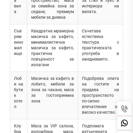
а
пространство, маса
за стил и лукс в
вил
за семейна зона за
интериора на
а
сядане, премиум
вилата.
мебели за дневна
Съв
Квадратна мраморна
Съчетава
рем
масичка за кафето,
естествена
енно
минималистична
текстура с
жил
масичка за кафето,
практическата
ище
практична
употреба в
повърхност за
ежедневието.
излагане
Лоб
Масичка за кафето в
Подобрява опита
и на
лобито, мебели за
на гостите и
бути
зона за чакане, маса
придава на
к
за гостоприемна
пространството
хоте
зона
по-силно
л
впечатление за
високо качество.
Клу
Маса за VIP салона,
Подпомага
бна
изложбена маса,
изтънчената