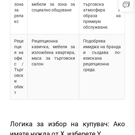
зона
мебели за зона за
търговска
за
социално общуване
атмосфера и
рела
образа на
кс
премиум
обслужване.
Реце
Рецепционна
Подобрява
пци
кавичка, мебели за
имиджа на бранда
я на
изложбена квартира,
и създава по-
офи
маса за търговски
изискана
с /
салон
рецепционна
Търг
среда.
овск
и
обек
т
Логика за избор на купувач: Ако
имате нужда от X, изберете Y