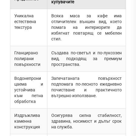
купувачите
Уникална
Всяка маса за кафе има
естествена
отличителен външен вид, което
текстура
помага на интериорите да
избягнат повтарящ се мебелен
стил.
Гланцирано
Създава по-светъл и по-луксозен
полирани
вид, подходящ за премиум
повърхности
пространства.
Водонепрони
Запечатаната повърхност
цаема и
подпомага по-лесното ежедневно
устойчива
почистване и практичното
към петна
вътрешно използване.
обработка
Издръжлива
Осигурява силна стабилност,
каменна
здравина, носимост и дълъг срок
конструкция
на служба.