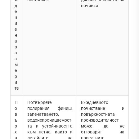
д
почивка.
е
н
и
е
н
а
р
а
з
м
е
р
и
те
П
Потвърдете
Ежедневното
о
полирания финиш,
почистване и
в
запечатването,
повърхностната
ъ
водонепроницаемост
производителност
р
та и устойчивостта
може да не
х
към петна, както и
отговарят на
н
детайлите на
проектните