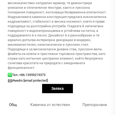
висококачествен натурален мрамор, тя демонстрира
уникални и отличителни текстури, както и луксозна
полирания повърхност, излъчваща безвременна елегантност.
Издръжливата каменна конструкция предлага изключителна
издръжливост, стабилност и висока носимост, което я прави
подходяща за дълготрайна употреба. Гладката й запечатана
повърхност е водонепроницаема и устойчива на петна, а
поддържането ѝ е лесно. Дизайнът ѝ е разнообразен и тя
идеално допълва интериорни декорации в модерен,
минималистичен, неокласически и луксозен стил.
Подходяща е за висококласни дневни стаи, луксозни вили,
фоайета на хотели и престижни търговски пространства, като
служи като изтънчен централен елемент, който безупречно
съчетава красотата на природата с ежедневната
функционалност.
Тел.:
+86-13959219373
Имейл:
[email protected]
Заявка
Общ
Кавичка от естествен
Препоръчани