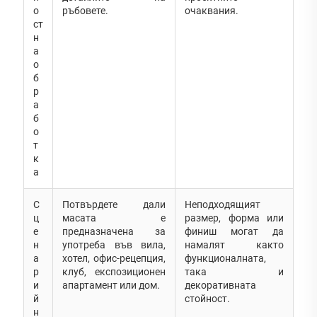
о
ръбовете.
очаквания.
ст
н
а
о
б
р
а
б
о
т
к
а
С
Потвърдете дали
Неподходящият
ц
масата е
размер, форма или
е
предназначена за
финиш могат да
н
употреба във вила,
намалят както
а
хотел, офис-рецепция,
функционалната,
р
клуб, експозиционен
така и
и
апартамент или дом.
декоративната
й
стойност.
н