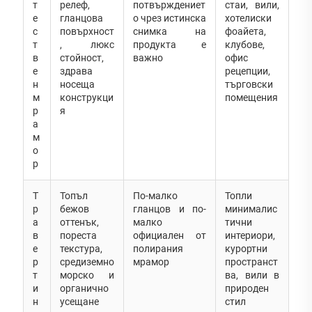
т
релеф,
потвърждениет
стаи, вили,
е
гланцова
о чрез истинска
хотелиски
с
повърхност
снимка на
фоайета,
т
, люкс
продукта е
клубове,
в
стойност,
важно
офис
е
здрава
рецепции,
н
носеща
търговски
м
конструкци
помещения
р
я
а
м
о
р
Т
Топъл
По-малко
Топли
р
бежов
гланцов и по-
минималис
а
оттенък,
малко
тични
в
пореста
официален от
интериори,
е
текстура,
полирания
курортни
р
средиземно
мрамор
пространст
т
морско и
ва, вили в
и
органично
природен
н
усещане
стил