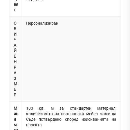
вя
т
О
Персонализиран
Б
И
Ч
А
Й
Е
Н
Р
А
З
М
Е
Р
М
100 кв. м за стандартен материал;
ин
количеството на поръчаната мебел може да
и
бъде потвърдено според изискванията на
м
проекта