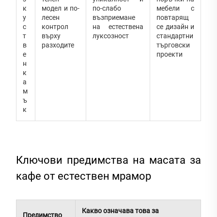
к
модел и по-
по-слабо
мебели с
у
лесен
възприемане
повтарящ
с
контрол
на естествена
се дизайн и
т
върху
луксозност
стандартни
в
разходите
търговски
е
проекти
н
к
а
м
ъ
к
Ключови предимства на масата за
кафе от естествен мрамор
Какво означава това за
Предимство