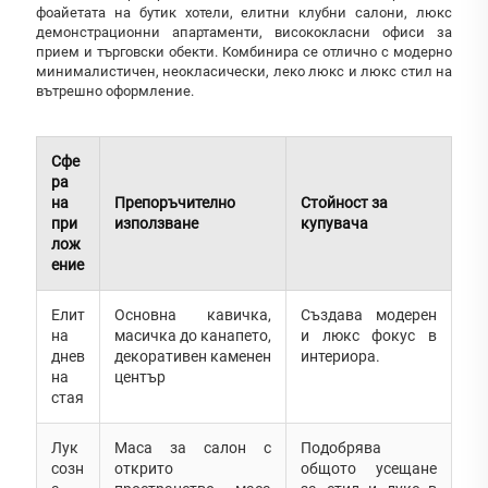
фоайетата на бутик хотели, елитни клубни салони, люкс
демонстрационни апартаменти, висококласни офиси за
прием и търговски обекти. Комбинира се отлично с модерно
минималистичен, неокласически, леко люкс и люкс стил на
вътрешно оформление.
Сфе
ра
на
Препоръчително
Стойност за
при
използване
купувача
лож
ение
Елит
Основна кавичка,
Създава модерен
на
масичка до канапето,
и люкс фокус в
днев
декоративен каменен
интериора.
на
център
стая
Лук
Маса за салон с
Подобрява
созн
открито
общото усещане