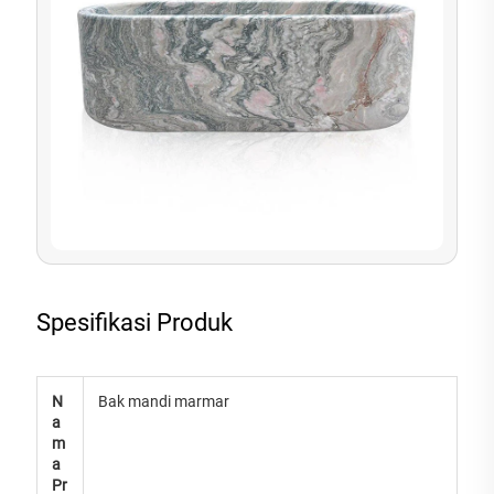
Spesifikasi Produk
N
Bak mandi marmar
a
m
a
Pr