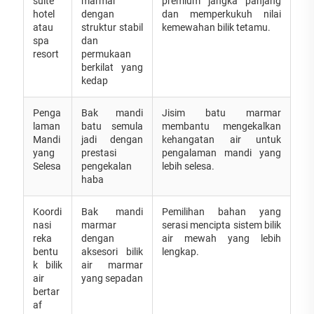
suite
marmar
premium jangka panjang
hotel
dengan
dan memperkukuh nilai
atau
struktur stabil
kemewahan bilik tetamu.
spa
dan
resort
permukaan
berkilat yang
kedap
Penga
Bak mandi
Jisim batu marmar
laman
batu semula
membantu mengekalkan
Mandi
jadi dengan
kehangatan air untuk
yang
prestasi
pengalaman mandi yang
Selesa
pengekalan
lebih selesa.
haba
Koordi
Bak mandi
Pemilihan bahan yang
nasi
marmar
serasi mencipta sistem bilik
reka
dengan
air mewah yang lebih
bentu
aksesori bilik
lengkap.
k bilik
air marmar
air
yang sepadan
bertar
af