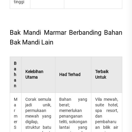
tinggi
Bak Mandi Marmar Berbanding Bahan
Bak Mandi Lain
B
a
Kelebihan
Terbaik
h
Had Terhad
Utama
Untuk
a
n
M
Corak semula
Bahan yang
Vila mewah,
a
jadi unik,
berat;
suite hotel,
r
permukaan
memerlukan
spa resort,
m
mewah yang
penanganan
dan
er
digilap,
teliti, sokongan
pembaharu
S
struktur batu
lantai yang
an bilik air