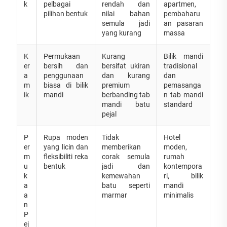
k
pelbagai
rendah dan
apartmen,
pilihan bentuk
nilai bahan
pembaharu
semula jadi
an pasaran
yang kurang
massa
K
Permukaan
Kurang
Bilik mandi
er
bersih dan
bersifat ukiran
tradisional
a
penggunaan
dan kurang
dan
m
biasa di bilik
premium
pemasanga
ik
mandi
berbanding tab
n tab mandi
mandi batu
standard
pejal
P
Rupa moden
Tidak
Hotel
er
yang licin dan
memberikan
moden,
m
fleksibiliti reka
corak semula
rumah
u
bentuk
jadi dan
kontempora
k
kemewahan
ri, bilik
a
batu seperti
mandi
a
marmar
minimalis
n
P
ej