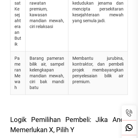
sat
rawatan
kedudukan jenama dan
Ke
premium,
mencipta persekitaran
sej
kawasan
kesejahteraan mewah
aht
mandian mewah,
yang semula jadi.
era
ciri relaksasi
an
But
ik
Pa
Barang pameran
Membantu jurubina,
me
bilik air, sampel
kontraktor, dan pembeli
ran
kelengkapan
projek membayangkan
Me
mandian mewah,
penyelesaian bilik air
wa
ciri bak mandi
premium.
h
batu
Logik Pemilihan Pembeli: Jika Anda
Memerlukan X, Pilih Y