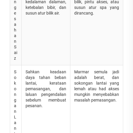
n
kedalaman dalaman,
bilik, pintu akses, atau
g
ketebalan bibir, dan
susun atur spa yang
e
susun atur bilik air.
dirancang.
s
a
h
a
n
S
ai
z
S
Sahkan keadaan
Marmar semula jadi
o
daya tahan beban
adalah berat, dan
k
lantai, kerataan
sokongan lantai yang
o
pemasangan, dan
lemah atau had akses
n
laluan pengendalian
mungkin menyebabkan
g
sebelum membuat
masalah pemasangan.
a
pesanan.
n
L
a
n