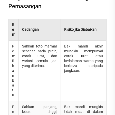
Pemasangan
It
e
Cadangan
Risiko jika Diabaikan
m
P
Sahkan foto marmar
Bak mandi akhir
e
sebenar, nada putih,
mungkin mempunyai
m
corak urat, dan
corak urat atau
ili
variasi semula jadi
kedalaman warna yang
h
yang diterima.
berbeza daripada
a
jangkaan.
n
B
a
t
u
P
Sahkan panjang,
Bak mandi mungkin
e
lebar, tinggi,
tidak muat di dalam