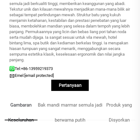
semula jadi berkualiti tinggi, memberikan keanggunan yang abadi.
Tekstur unik dan kilauan mewahnya menjadikan mana-mana bilik air
sebagai tempat perlindungan mewah. Struktur batu yang kukuh
menjamin ketahanan, kestabilan dan prestasi penebatan yang luar
biasa, membolehkan mandian yang selesa dalam tempoh yang lebih
panjang. Permukaannya yang licin dan bebas liang pori tahan noda
serta mudah dijaga. Ia sangat sesuai untuk vila mewah, hotel
bintang lima, spa butik dan kediaman berkelas tinggi. Ia merupakan
hiasan tumpuan yang sangat menarik, menggabungkan secara
sempurna estetika klasik, keselesaan ergonomik dan nilai jangka
panjang.
Tel:
+86-13959219373
Emel:
[email protected]
Pertanyaan
Gambaran
Bak mandi marmar semula jadi
Produk yang
Keseluruhan
berwarna putih
Disyorkan