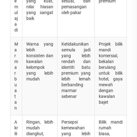
e
yang kuat,
sesuai, dan
premium
m
nilai hiasan
pemasangan
ul
yang sangat
oleh pakar
aj
baik
a
di
M
Warna yang
Ketidakunikan
Projek bilik
a
lebih
semula jadi
mandi
r
konsisten dan
yang lebih
komersial,
m
kawalan
rendah dan
bekalan
a
kelompok
identiti batu
berulang
r
yang lebih
premium yang
untuk bilik
b
mudah
lebih lemah
hotel, gaya
u
berbanding
mewah
a
marmar
dengan
t
sebenar
kawalan
a
bajet
n
A
Ringan, lebih
Persepsi
Bilik mandi
kr
mudah
kemewahan
rumah
ili
diangkut,
yang lebih
biasa,