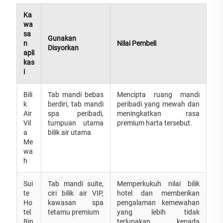
Ka
wa
sa
Gunakan
n
Nilai Pembeli
Disyorkan
apli
kas
i
Bili
Tab mandi bebas
Mencipta ruang mandi
k
berdiri, tab mandi
peribadi yang mewah dan
Air
spa peribadi,
meningkatkan rasa
Vil
tumpuan utama
premium harta tersebut.
a
bilik air utama
Me
wa
h
Sui
Tab mandi suite,
Memperkukuh nilai bilik
te
ciri bilik air VIP,
hotel dan memberikan
Ho
kawasan spa
pengalaman kemewahan
tel
tetamu premium
yang lebih tidak
Bin
terlupakan kepada