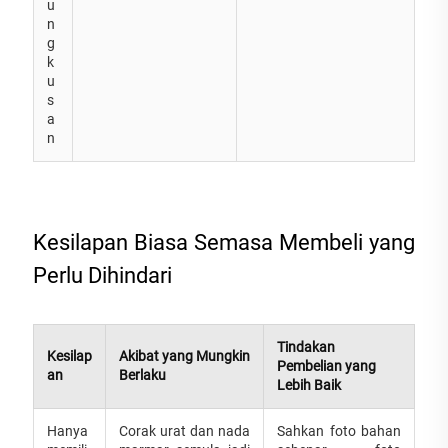
u
n
g
k
u
s
a
n
Kesilapan Biasa Semasa Membeli yang
Perlu Dihindari
Tindakan
Kesilap
Akibat yang Mungkin
Pembelian yang
an
Berlaku
Lebih Baik
Hanya
Corak urat dan nada
Sahkan foto bahan