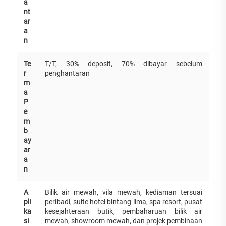
a
nt
ar
a
n
Te
T/T, 30% deposit, 70% dibayar sebelum
r
penghantaran
m
a
P
e
m
b
ay
ar
a
n
A
Bilik air mewah, vila mewah, kediaman tersuai
pli
peribadi, suite hotel bintang lima, spa resort, pusat
ka
kesejahteraan butik, pembaharuan bilik air
si
mewah, showroom mewah, dan projek pembinaan