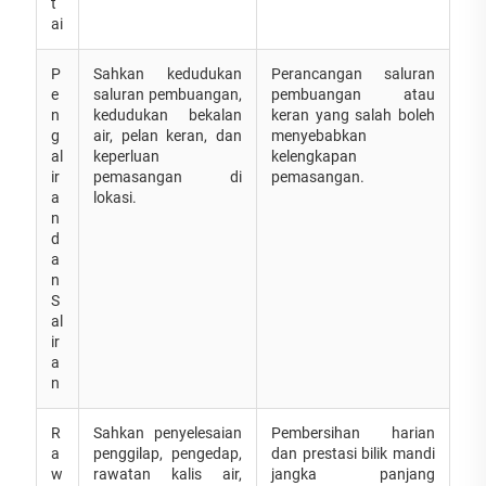
t
ai
P
Sahkan kedudukan
Perancangan saluran
e
saluran pembuangan,
pembuangan atau
n
kedudukan bekalan
keran yang salah boleh
g
air, pelan keran, dan
menyebabkan
al
keperluan
kelengkapan
ir
pemasangan di
pemasangan.
a
lokasi.
n
d
a
n
S
al
ir
a
n
R
Sahkan penyelesaian
Pembersihan harian
a
penggilap, pengedap,
dan prestasi bilik mandi
w
rawatan kalis air,
jangka panjang