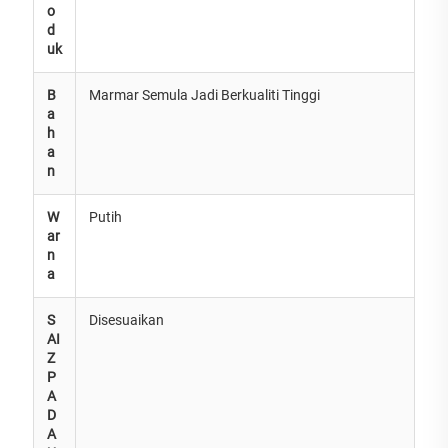
o
d
uk
B
Marmar Semula Jadi Berkualiti Tinggi
a
h
a
n
W
Putih
ar
n
a
S
Disesuaikan
AI
Z
P
A
D
A