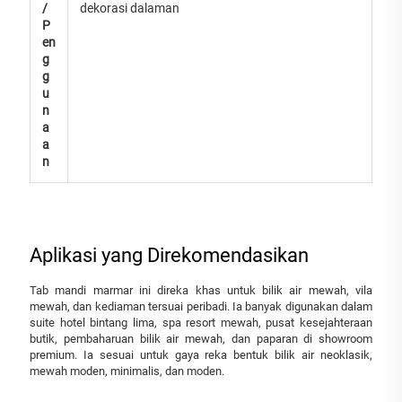
/
dekorasi dalaman
P
en
g
g
u
n
a
a
n
Aplikasi yang Direkomendasikan
Tab mandi marmar ini direka khas untuk bilik air mewah, vila
mewah, dan kediaman tersuai peribadi. Ia banyak digunakan dalam
suite hotel bintang lima, spa resort mewah, pusat kesejahteraan
butik, pembaharuan bilik air mewah, dan paparan di showroom
premium. Ia sesuai untuk gaya reka bentuk bilik air neoklasik,
mewah moden, minimalis, dan moden.