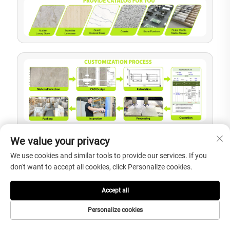
We value your privacy
We use cookies and similar tools to provide our services. If you
Anja
Perkara yang Perlu
Nilai Pembeli
don't want to accept all cookies, click Personalize cookies.
kan
Disahkan
Accept all
1.
Kawasan aplikasi,
Mengesahkan sama
Sem
gaya bilik mandi,
ada bak mandi
Personalize cookies
akan
kuantiti projek,
marmar sesuai
Kepe
destinasi, jadual
dengan fungsi projek