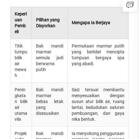
Keperl
uan
Pilihan yang
Mengapa Ia Berjaya
Pemb
Disyorkan
eli
Titik
Bak mandi
Permukaan marmar putih
tumpu
marmar
yang berkilat mencipta
bilik
semula jadi
tumpuan bergaya spa
air
berwarna
yang abadi.
mewa
putih
h
Penin
Bak mandi
Saiz tersuai membantu
gkata
marmar
menyesuaikan dengan
n bilik
bebas letak
susun atur bilik air, ruang
air
yang
lantai, kedudukan saluran
utama
disesuaikan
pembuangan, dan gaya
vila
reka bentuk.
Projek
Bak mandi
Ia menyokong penggunaan