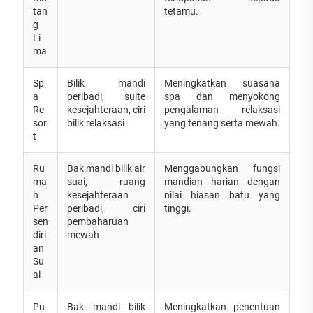
tan
tetamu.
g
Li
ma
Sp
Bilik mandi
Meningkatkan suasana
a
peribadi, suite
spa dan menyokong
Re
kesejahteraan, ciri
pengalaman relaksasi
sor
bilik relaksasi
yang tenang serta mewah.
t
Ru
Bak mandi bilik air
Menggabungkan fungsi
ma
suai, ruang
mandian harian dengan
h
kesejahteraan
nilai hiasan batu yang
Per
peribadi, ciri
tinggi.
sen
pembaharuan
diri
mewah
an
Su
ai
Pu
Bak mandi bilik
Meningkatkan penentuan