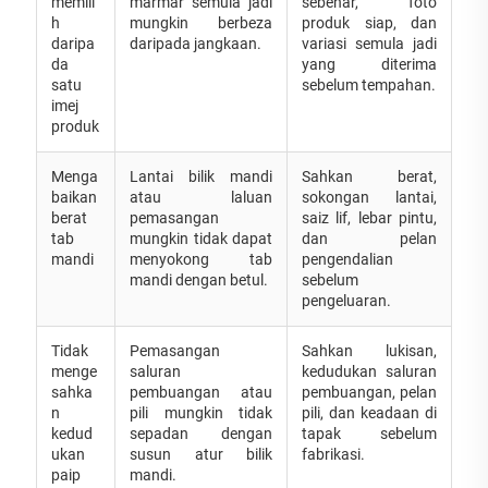
memili
marmar semula jadi
sebenar, foto
h
mungkin berbeza
produk siap, dan
daripa
daripada jangkaan.
variasi semula jadi
da
yang diterima
satu
sebelum tempahan.
imej
produk
Menga
Lantai bilik mandi
Sahkan berat,
baikan
atau laluan
sokongan lantai,
berat
pemasangan
saiz lif, lebar pintu,
tab
mungkin tidak dapat
dan pelan
mandi
menyokong tab
pengendalian
mandi dengan betul.
sebelum
pengeluaran.
Tidak
Pemasangan
Sahkan lukisan,
menge
saluran
kedudukan saluran
sahka
pembuangan atau
pembuangan, pelan
n
pili mungkin tidak
pili, dan keadaan di
kedud
sepadan dengan
tapak sebelum
ukan
susun atur bilik
fabrikasi.
paip
mandi.