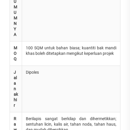
U
M
U
M
N
Y
A
M
100 SQM untuk bahan biasa; kuantiti bak mandi
O
khas boleh ditetapkan mengikut keperluan projek
Q
J
Dipoles
al
a
n
ak
hi
r
R
Berilapis sangat berkilap dan dihermetikkan;
a
sentuhan licin, kalis air, tahan noda, tahan haus,
w
dan mudah dibersihkan