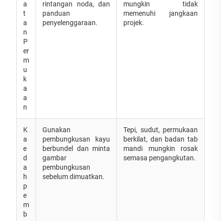
a
rintangan noda, dan
mungkin tidak
t
panduan
memenuhi jangkaan
a
penyelenggaraan.
projek.
n
P
er
m
u
k
a
a
n
K
Gunakan
Tepi, sudut, permukaan
a
pembungkusan kayu
berkilat, dan badan tab
e
berbundel dan minta
mandi mungkin rosak
d
gambar
semasa pengangkutan.
a
pembungkusan
h
sebelum dimuatkan.
p
e
m
b