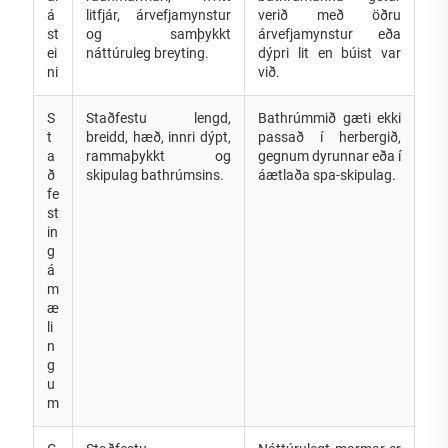
á
litfjár, árvefjamynstur
verið með öðru
st
og samþykkt
árvefjamynstur eða
ei
náttúruleg breyting.
dýpri lit en búist var
ni
við.
S
Staðfestu lengd,
Bathrúmmið gæti ekki
t
breidd, hæð, innri dýpt,
passað í herbergið,
a
rammaþykkt og
gegnum dyrunnar eða í
ð
skipulag bathrúmsins.
áætlaða spa-skipulag.
fe
st
in
g
á
m
æ
li
n
g
u
m