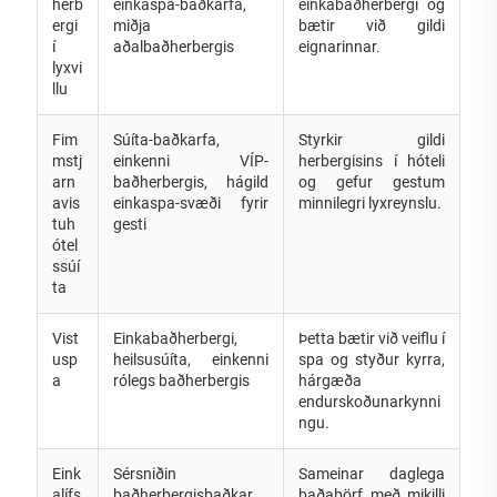
herb
einkaspa-baðkarfa,
einkabaðherbergi og
ergi
miðja
bætir við gildi
í
aðalbaðherbergis
eignarinnar.
lyxvi
llu
Fim
Súíta-baðkarfa,
Styrkir gildi
mstj
einkenni VÍP-
herbergisins í hóteli
arn
baðherbergis, hágild
og gefur gestum
avis
einkaspa-svæði fyrir
minnilegri lyxreynslu.
tuh
gesti
ótel
ssúí
ta
Vist
Einkabaðherbergi,
Þetta bætir við veiflu í
usp
heilsusúíta, einkenni
spa og styður kyrra,
a
rólegs baðherbergis
hárgæða
endurskoðunarkynni
ngu.
Eink
Sérsniðin
Sameinar daglega
alífs
baðherbergisbaðkar,
baðaþörf með mikilli