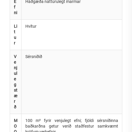
E
Háðgæða náttúrulegt marmar
f
ni
Li
Hvítur
t
u
r
V
Sérsniðið
e
nj
ul
e
g
st
æ
r
ð
M
100 m² fyrir venjulegt efni; fjöldi sérsniðinna
O
baðkarðna getur verið staðfestur samkvæmt
Q
kröfum verkefnis