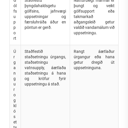
G
Staðfestu
Náttúrulegt marmar er
ól
þyngdahaldsgetu
þungt og veikt
fs
gólfsins, jafnvægi
gólfsupport eða
u
uppsetningar og
takmarkað
p
færsluhráða áður en
aðgangsleið getur
p
pöntun er gerð.
valdið vandamálum við
o
uppsetningu.
rt
Ú
Staðfestið
Rangt áætlaður
r
staðsetningu úrgangs,
úrgangur eða hana
g
staðsetningu
getur dregið út
a
vatnsupply, áætlaða
uppsetninguna.
n
staðsetningu á hana
g
og kröfur fyrir
u
uppsetningu á stað.
r
o
g
kl
ó
s
et
ts