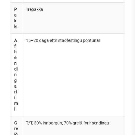
P
Trépakka
a
k
ki
A
15–20 daga eftir staðfestingu pöntunar
f
h
e
n
di
n
g
a
rt
í
m
i
G
T/T, 30% innborgun, 70% greitt fyrir sendingu
re
ið