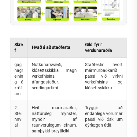
Skre
Gildi fyrir
Hvað á að staðfesta
f
verslunaraðila
gag
Notkunarsvæði,
Staðfestir hvort
nagr
klósettsskikka, magn
mármurbaðkarið
einin
verkefnisins,
passi við virkni
g á
áfangastaður,
verkefnisins og
kröf
sendingartími
klósettsskikku.
um
2.
Hvít marmaraður,
Tryggir að
Stei
náttúruleg mynster,
endanlega vörurnar
nnv
myndir af
passi við ósk um
al
raunverulegum efnum,
dýrlægan útlit.
samþykkt breytileiki