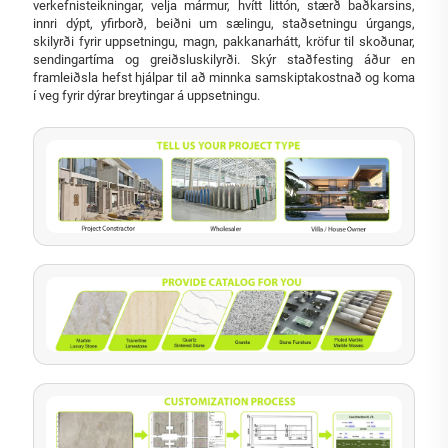
verkefnisteikningar, velja mármur, hvítt littón, stærð baðkarsins,
innri dýpt, yfirborð, beiðni um sælingu, staðsetningu úrgangs,
skilyrði fyrir uppsetningu, magn, pakkanarhátt, kröfur til skoðunar,
sendingartíma og greiðsluskilyrði. Skýr staðfesting áður en
framleiðsla hefst hjálpar til að minnka samskiptakostnað og koma
í veg fyrir dýrar breytingar á uppsetningu.