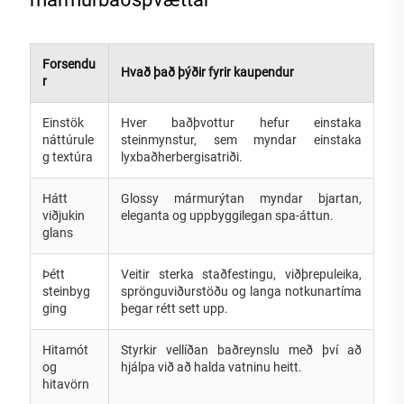
Forsendu
Hvað það þýðir fyrir kaupendur
r
Einstök
Hver baðþvottur hefur einstaka
náttúrule
steinmynstur, sem myndar einstaka
g textúra
lyxbaðherbergisatriði.
Hátt
Glossy mármurýtan myndar bjartan,
viðjukin
eleganta og uppbyggilegan spa-áttun.
glans
Þétt
Veitir sterka staðfestingu, viðþrepuleika,
steinbyg
sprönguviðurstöðu og langa notkunartíma
ging
þegar rétt sett upp.
Hitamót
Styrkir vellíðan baðreynslu með því að
og
hjálpa við að halda vatninu heitt.
hitavörn