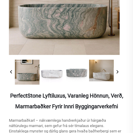
PerfectStone Lyftiluxus, Varanleg Hönnun, Verð,
Marmarbaðker Fyrir Innri Byggingarverkefni
Marmarbaðkarl – nákvæmlega handverkjaður úr hárgæða
náttúrulegu marmari, sem gefur frá sér tímalaus elegans.
Einstaklega mynster og dýrlig glans gera hvaða baðherbergi sem er