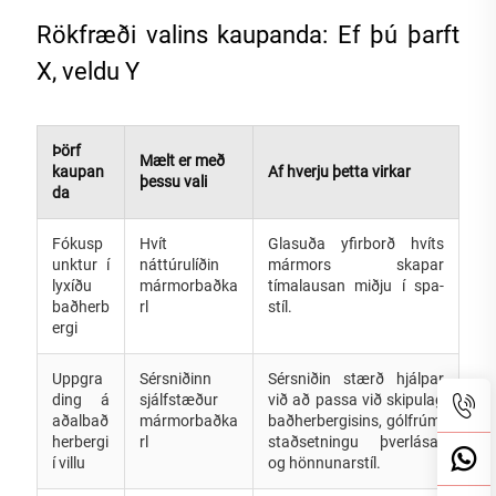
Rökfræði valins kaupanda: Ef þú þarft
X, veldu Y
Þörf
Mælt er með
kaupan
Af hverju þetta virkar
þessu vali
da
Fókusp
Hvít
Glasuða yfirborð hvíts
unktur í
náttúrulíðin
mármors skapar
lyxíðu
mármorbaðka
tímalausan miðju í spa-
baðherb
rl
stíl.
ergi
Uppgra
Sérsniðinn
Sérsniðin stærð hjálpar
ding á
sjálfstæður
við að passa við skipulag
aðalbað
mármorbaðka
baðherbergisins, gólfrúm,
herbergi
rl
staðsetningu þverlásar
í villu
og hönnunarstíl.