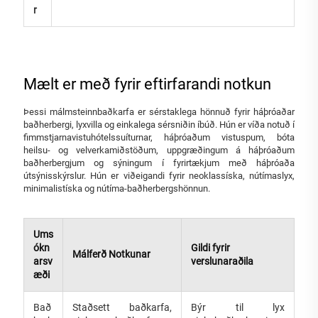
r
Mælt er með fyrir eftirfarandi notkun
Þessi málmsteinnbaðkarfa er sérstaklega hönnuð fyrir háþróaðar
baðherbergi, lyxvilla og einkalega sérsniðin íbúð. Hún er víða notuð í
fimmstjarnavistuhótelssuíturnar, háþróaðum vistuspum, bóta
heilsu- og velverkamiðstöðum, uppgræðingum á háþróaðum
baðherbergjum og sýningum í fyrirtækjum með háþróaða
útsýnisskýrslur. Hún er viðeigandi fyrir neoklassíska, nútímaslyx,
minimalistíska og nútíma-baðherbergshönnun.
Ums
ókn
Gildi fyrir
Málferð Notkunar
arsv
verslunaraðila
æði
Bað
Staðsett baðkarfa,
Býr til lyx