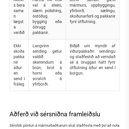
s bera
val á steini,
mármurs, uppbyggingu,
sama
slæm polishing,
yfirborð, sælingu,
n
óstöðug
skoðunarferli og pakkanir
lægst
bygging eða
fyrir útflutning.
a
óörugg
verðið
pakkanir.
Ekki
Langvinn
Biðjið um myndir af
skoða
sending getur
viðurpakkaðri sendingu
pakka
valdið
og staðfestið að verndað
nir
skemmdum á
sé á öruggan hátt fyrir
áður
brún, brot á
útflutning áður en send í
en
horni eða
borgun.
send í
scratch á
frálag
yfirborði.
Aðferð við sérsniðna framleiðslu
Sérstök pöntun á mármurbaðkarum skal staðfesta með því að nota