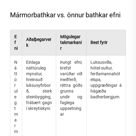
Mármorbathkar vs. önnur bathkar efni
E
Mögulegar
Aðalþegarver
f
takmarkani
Best fyrir
k
ni
r
N
Einlaga
Þungt efni;
Luksusvilla,
á
náttúruleg
krefst
hótel-suítur,
tt
mynstur,
varúðar við
ferðamannahót
ú
hreinsuð
meðferð,
elspa,
r
luksusyfirbor
réttra góðs
uppgræðingar á
ul
ð, sterk
grunns
hágæða
e
steinbygging,
undir og
badherbergjum
g
frábært gagn
faglega
t
í skreytiskyni
uppsetning
m
ar
a
r
m