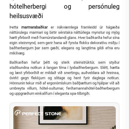
hótelherbergi og persónuleg
heilsusvæði
Þetta
marmarabaðkar
er nákvæmlega framleidd úr hágæða
náttúrulegu marmari og birtir sérstaka náttúrlega mynstur og mjög
hætt yfirborð með framúrstandandi glans. Hver baðkarða hefur sína
eigin steinmynd, sem gerir hana að fyrsta flokks dekoratívu miðju í
baðherbergum þar sem gæði, elegans og langtíma gildi efna eru
mikilvæg.
Baðkarðan hefur þétt og sterk steinstrúktúr, sem styður
staðbundna notkun á langan tíma í lyxbaðherbergum. Slétt, hætta
og læst yfirborðið er mildað við snertingu, auðveldara að hreinsa,
óvirkt gegn flekkjum og slitage og hent fyrir daglega notkun.
Hönnunin tekur mið af ergonómískum baðþættum og hjálpar við að
umbreyta villum, hótel-suíturnar, ferðamannahótel-baðherbergum
og uppgræðum einkalífum í eleganta spa-tilbrigði.