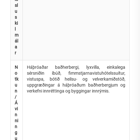
sl
u
s
ki
l
m
ál
a
r
N
Háþróaðar baðherbergi, lyxvilla, einkalega
o
sérsniðin íbúð, fimmstjarnavistuhótelssuítur,
tk
vistuspa, bótið heilsu- og velverkamiðstöð,
u
uppgræðingar á háþróaðum baðherbergjum og
n
verkefni innréttinga og byggingar innrýmis.
/
Á
vi
n
ni
n
g
u