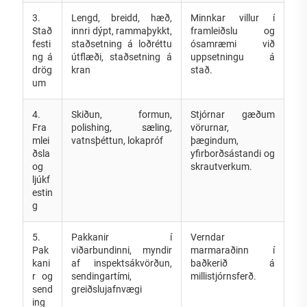
3.
Lengd, breidd, hæð,
Minnkar villur í
Stað
innri dýpt, rammaþykkt,
framleiðslu og
festi
staðsetning á loðréttu
ósamræmi við
ng á
útflæði, staðsetning á
uppsetningu á
drög
kran
stað.
um
4.
Skiðun, formun,
Stjórnar gæðum
Fra
polishing, sæling,
vörurnar,
mlei
vatnsþéttun, lokapróf
þægindum,
ðsla
yfirborðsástandi og
og
skrautverkum.
ljúkf
estin
g
5.
Pakkanir í
Verndar
Pak
viðarbundinni, myndir
marmaraðinn í
kani
af inspektsákvörðun,
baðkerið á
r og
sendingartími,
millistjórnsferð.
send
greiðslujafnvægi
ing