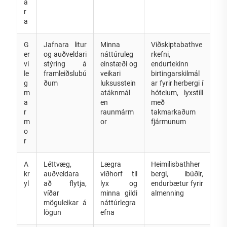
a
r
a
G
Jafnara litur
Minna
Viðskiptabathve
er
og auðveldari
náttúruleg
rkefni,
vi
stýring á
einstæði og
endurtekinn
le
framleiðslubú
veikari
birtingarskilmál
g
ðum
luksusstein
ar fyrir herbergi í
m
atáknmál
hótelum, lyxstíll
a
en
með
r
raunmárm
takmarkaðum
m
or
fjármunum
o
r
A
Léttvæg,
Lægra
Heimilisbathher
kr
auðveldara
viðhorf til
bergi, íbúðir,
yl
að flytja,
lyx og
endurbætur fyrir
víðar
minna gildi
almenning
möguleikar á
náttúrlegra
lögun
efna