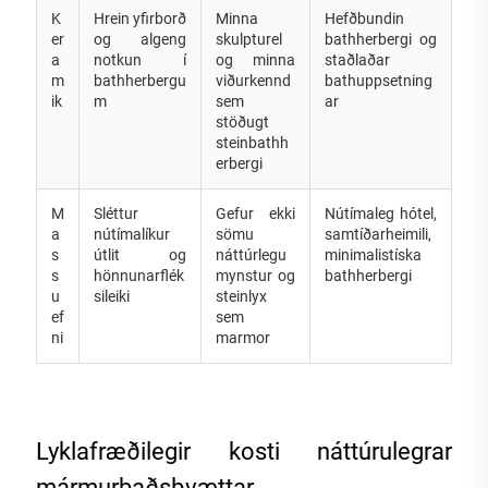
K
Hrein yfirborð
Minna
Hefðbundin
er
og algeng
skulpturel
bathherbergi og
a
notkun í
og minna
staðlaðar
m
bathherbergu
viðurkennd
bathuppsetning
ik
m
sem
ar
stöðugt
steinbathh
erbergi
M
Sléttur
Gefur ekki
Nútímaleg hótel,
a
nútímalíkur
sömu
samtíðarheimili,
s
útlit og
náttúrlegu
minimalistíska
s
hönnunarflék
mynstur og
bathherbergi
u
sileiki
steinlyx
ef
sem
ni
marmor
Lyklafræðilegir kosti náttúrulegrar
mármurbaðsþvættar