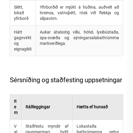
Slétt,
Yfirborðið er mjúkt á húðina, auðvelt að
lokað
hreinsa, vatnsþétt, rösk við flekkja og
yfirborð
slípavörn.
Hátt
Aukar átalsstig villu, hótel, lyxibústaða,
gagnvirkt
spa-svæða og sýningarsalabathrúmma
og
markverðlega.
eignagildi
Sérsníðing og staðfesting uppsetningar
It
e
Ráðleggingar
Hætta ef hunsað
m
V
Staðfestu myndir af
Lokastaða
al
raunmarmari, hvítt
bathrúmanna getur