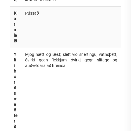
Kl
Pússað
á
r
a
le
ið
Y
Mjög hætt og læst; slétt við snertingu, vatnsþétt,
fi
óvirkt gegn flekkjum, óvirkt gegn slitage og
r
auðveldara að hreinsa
b
o
r
ð
s
m
e
ð
fe
r
ð