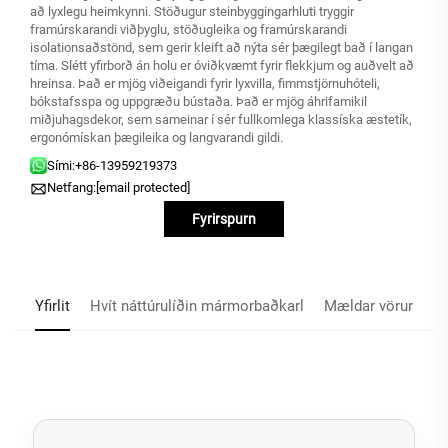
að lyxlegu heimkynni. Stöðugur steinbyggingarhluti tryggir
framúrskarandi viðþyglu, stöðugleika og framúrskarandi
isolationsaðstönd, sem gerir kleift að nýta sér þægilegt bað í langan
tíma. Slétt yfirborð án holu er óviðkvæmt fyrir flekkjum og auðvelt að
hreinsa. Það er mjög viðeigandi fyrir lyxvilla, fimmstjörnuhóteli,
bókstafsspa og uppgræðu bústaða. Það er mjög áhrifamikil
miðjuhagsdekor, sem sameinar í sér fullkomlega klassíska æstetík,
ergonómískan þægileika og langvarandi gildi.
Sími:
+86-13959219373
Netfang:
[email protected]
Fyrirspurn
Yfirlit
Hvít náttúrulíðin mármorbaðkarl
Mældar vörur