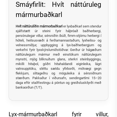
Smáyfirlit: Hvít náttúruleg
mármurbaðkarl
Hvít náttúrulíðin mármorbaðkarl
er lyxbaðkarl sem stendur
sjálfstætt úr steini fyrir háþróað baðherbergi,
persónulegar villur, sérsniðin íbúð, fimm-stjörnu herbergi í
hóteli, heilsusvæði á ferðamannastaðum, lyxheilsu- og
velnessmiðjur, uppbygging á lyx-baðherbergjum og
verkefni fyrir lyxskýrslumiðstöðvar. Gerður úr hágæðum
náttúrulegum mármur með einstökum náttúrulegum
mynstri, mjög blíknuðum glans, sterkri steinbyggingu,
mikilli hitaþol, góðri hitahaldandi eiginleika, lágri
vatnsupptöku, sléttu sældu yfirborði, mótvægi gegn
flekkjum, slitageðru og möguleika á sérsniðnum
stærðum. Pakkaður í viðursafn, sendingartími 15–20
daga eftir staðfestingu á pöntun og greiðsluskilyrði með
bankaorðun (T/T).
Lyx-mármurbaðkarl fyrir villur,