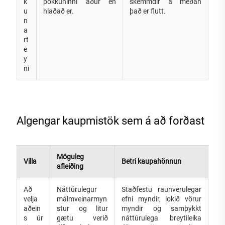
k
pökkuninni áður en
skemmdir á meðan
u
hlaðað er.
það er flutt.
n
a
rt
e
y
ni
Algengar kaupmistök sem á að forðast
Möguleg
Villa
Betri kaupahönnun
afleiðing
Að
Náttúrulegur
Staðfestu raunverulegar
velja
málmveinarmyn
efni myndir, lokið vörur
aðein
stur og litur
myndir og samþykkt
s úr
gætu verið
náttúrulega breytileika