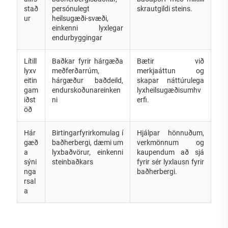
stað
persónulegt
skrautgildi steins.
ur
heilsugæði-svæði,
einkenni lyxlegar
endurbyggingar
Lítill
Baðkar fyrir hárgæða
Bætir við
lyxv
meðferðarrúm,
merkjaáttun og
eitin
hárgæður baðdeild,
skapar náttúrulega
gam
endurskoðunareinken
lyxheilsugæðisumhv
iðst
ni
erfi.
öð
Hár
Birtingarfyrirkomulag í
Hjálpar hönnuðum,
gæð
baðherbergi, dæmi um
verkmönnum og
a
lyxbaðvörur, einkenni
kaupendum að sjá
sýni
steinbaðkars
fyrir sér lyxlausn fyrir
nga
baðherbergi.
rsal
a