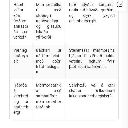
Hótel-
Mármorbaðka
Það styður langtíma
svítur
rl með
notkun á hávaða gæðum
eða
stöðugri
og styrkir lyxgildi
ferðam
uppbyggingu
gestaherbergis.
annasta
og glasuðu
ða spa-
lokaðu
verkefni
yfirborði
Vænleg
Baðkarl úr
Steinmassi mármorsins
baðreyn
náttúrusteini
hjálpar til við að halda
sla
með góðri
vatninu heitum fyrir
hitathaldsget
þættilegri baðreynslu.
u
Háþróa
Mármorbathk
Samhæfð val á efni
ð
ar með
skapar fullkomnari
samhæf
samhæfðar
luksusbadherbergiskerfi.
ing á
mármorbatha
badherb
forðanir
ergi