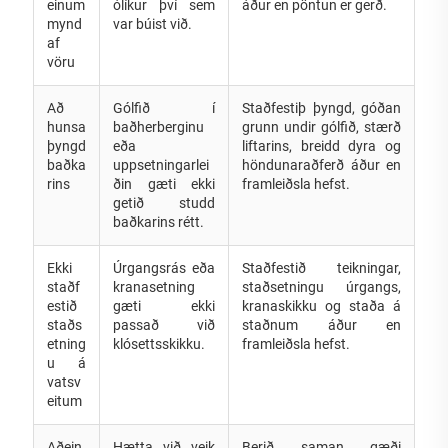
einum
ólíkur því sem
áður en pöntun er gerð.
mynd
var búist við.
af
vöru
Að
Gólfið í
Staðfestiþ þyngd, góðan
hunsa
baðherberginu
grunn undir gólfið, stærð
þyngd
eða
liftarins, breidd dyra og
baðka
uppsetningarlei
höndunaraðferð áður en
rins
ðin gæti ekki
framleiðsla hefst.
getið studd
baðkarins rétt.
Ekki
Úrgangsrás eða
Staðfestið teikningar,
staðf
kranasetning
staðsetningu úrgangs,
estið
gæti ekki
kranaskikku og staða á
staðs
passað við
staðnum áður en
etning
klósettsskikku.
framleiðsla hefst.
u á
vatsv
eitum
Aðein
Hætta við veik
Berið saman gæði