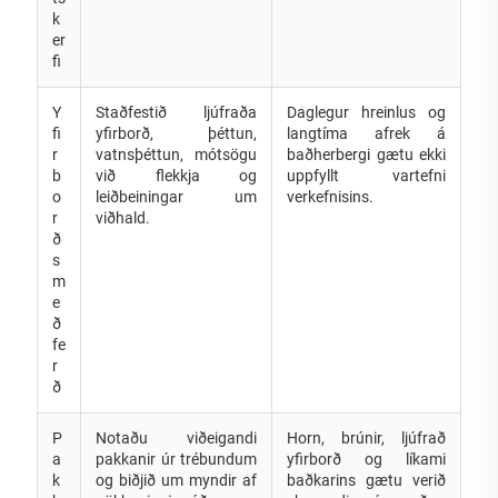
k
er
fi
Y
Staðfestið ljúfraða
Daglegur hreinlus og
fi
yfirborð, þéttun,
langtíma afrek á
r
vatnsþéttun, mótsögu
baðherbergi gætu ekki
b
við flekkja og
uppfyllt vartefni
o
leiðbeiningar um
verkefnisins.
r
viðhald.
ð
s
m
e
ð
fe
r
ð
P
Notaðu viðeigandi
Horn, brúnir, ljúfrað
a
pakkanir úr trébundum
yfirborð og líkami
k
og biðjið um myndir af
baðkarins gætu verið