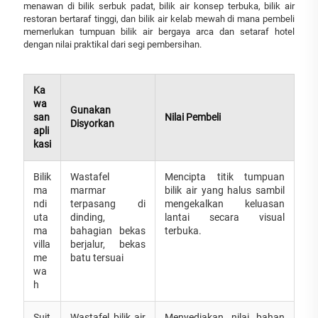
menawan di bilik serbuk padat, bilik air konsep terbuka, bilik air
restoran bertaraf tinggi, dan bilik air kelab mewah di mana pembeli
memerlukan tumpuan bilik air bergaya arca dan setaraf hotel
dengan nilai praktikal dari segi pembersihan.
Ka
wa
Gunakan
san
Nilai Pembeli
Disyorkan
apli
kasi
Bilik
Wastafel
Mencipta titik tumpuan
ma
marmar
bilik air yang halus sambil
ndi
terpasang di
mengekalkan keluasan
uta
dinding,
lantai secara visual
ma
bahagian bekas
terbuka.
villa
berjalur, bekas
me
batu tersuai
wa
h
Suit
Wastafel bilik air
Menyediakan nilai bahan