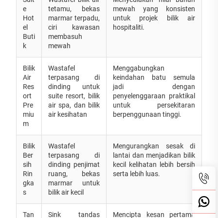
e
tetamu, bekas
mewah yang konsisten
Hot
marmar terpadu,
untuk projek bilik air
el
ciri kawasan
hospitaliti.
Buti
membasuh
k
mewah
Bilik
Wastafel
Menggabungkan
Air
terpasang di
keindahan batu semula
Res
dinding untuk
jadi dengan
ort
suite resort, bilik
penyelenggaraan praktikal
Pre
air spa, dan bilik
untuk persekitaran
miu
air kesihatan
berpenggunaan tinggi.
m
Bilik
Wastafel
Mengurangkan sesak di
Ber
terpasang di
lantai dan menjadikan bilik
sih
dinding penjimat
kecil kelihatan lebih bersih
Rin
ruang, bekas
serta lebih luas.
gka
marmar untuk
s
bilik air kecil
Tan
Sink tandas
Mencipta kesan pertama