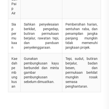
Pai
p
Air
Sia
Sahkan penyelesaian
Pembersihan harian,
p
berkilat, pengedap,
sentuhan raba, dan
per
butiran permukaan
penampilan jangka
mu
berjalur, rawatan tepi,
panjang mungkin
kaa
dan panduan
tidak memenuhi
n
penyelenggaraan.
jangkaan projek.
Kae
Gunakan
Tepi, sudut, butiran
dah
pembungkusan kayu
berjalur, badan
pe
berbundel dan minta
besen, dan
mb
gambar
permukaan berkilat
ung
pembungkusan
mungkin rosak
kus
sebelum dimuatkan.
semasa
an
penghantaran.