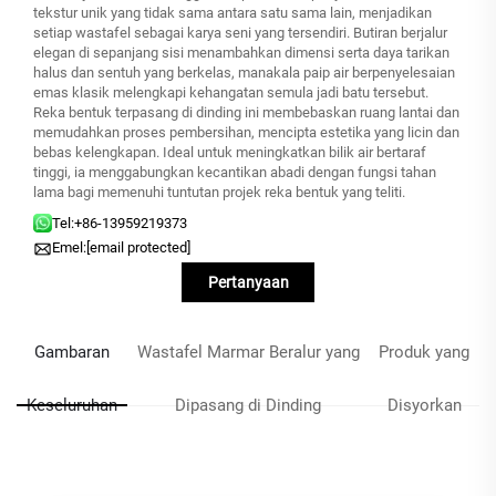
tekstur unik yang tidak sama antara satu sama lain, menjadikan
setiap wastafel sebagai karya seni yang tersendiri. Butiran berjalur
elegan di sepanjang sisi menambahkan dimensi serta daya tarikan
halus dan sentuh yang berkelas, manakala paip air berpenyelesaian
emas klasik melengkapi kehangatan semula jadi batu tersebut.
Reka bentuk terpasang di dinding ini membebaskan ruang lantai dan
memudahkan proses pembersihan, mencipta estetika yang licin dan
bebas kelengkapan. Ideal untuk meningkatkan bilik air bertaraf
tinggi, ia menggabungkan kecantikan abadi dengan fungsi tahan
lama bagi memenuhi tuntutan projek reka bentuk yang teliti.
Tel:
+86-13959219373
Emel:
[email protected]
Pertanyaan
Gambaran
Wastafel Marmar Beralur yang
Produk yang
Keseluruhan
Dipasang di Dinding
Disyorkan