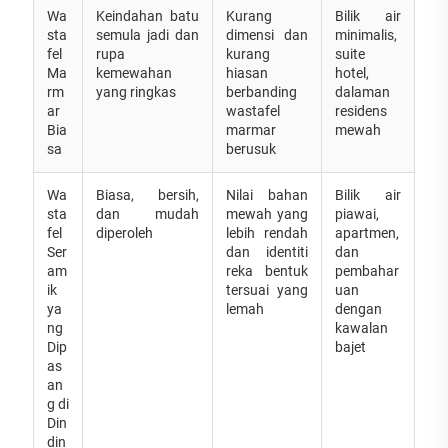
Wa
Keindahan batu
Kurang
Bilik air
sta
semula jadi dan
dimensi dan
minimalis,
fel
rupa
kurang
suite
Ma
kemewahan
hiasan
hotel,
rm
yang ringkas
berbanding
dalaman
ar
wastafel
residens
Bia
marmar
mewah
sa
berusuk
Wa
Biasa, bersih,
Nilai bahan
Bilik air
sta
dan mudah
mewah yang
piawai,
fel
diperoleh
lebih rendah
apartmen,
Ser
dan identiti
dan
am
reka bentuk
pembahar
ik
tersuai yang
uan
ya
lemah
dengan
ng
kawalan
Dip
bajet
as
an
g di
Din
din