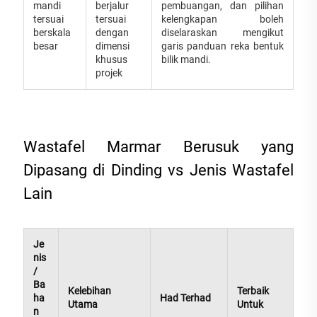
mandi
berjalur
pembuangan, dan pilihan
tersuai
tersuai
kelengkapan boleh
berskala
dengan
diselaraskan mengikut
besar
dimensi
garis panduan reka bentuk
khusus
bilik mandi.
projek
Wastafel Marmar Berusuk yang
Dipasang di Dinding vs Jenis Wastafel
Lain
Je
nis
/
Ba
Kelebihan
Terbaik
ha
Had Terhad
Utama
Untuk
n