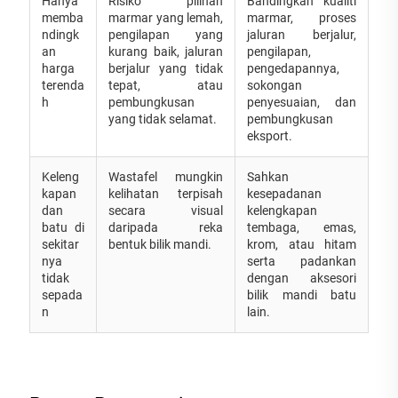
Hanya
Risiko pilihan
Bandingkan kualiti
memba
marmar yang lemah,
marmar, proses
ndingk
pengilapan yang
jaluran berjalur,
an
kurang baik, jaluran
pengilapan,
harga
berjalur yang tidak
pengedapannya,
terenda
tepat, atau
sokongan
h
pembungkusan
penyesuaian, dan
yang tidak selamat.
pembungkusan
eksport.
Keleng
Wastafel mungkin
Sahkan
kapan
kelihatan terpisah
kesepadanan
dan
secara visual
kelengkapan
batu di
daripada reka
tembaga, emas,
sekitar
bentuk bilik mandi.
krom, atau hitam
nya
serta padankan
tidak
dengan aksesori
sepada
bilik mandi batu
n
lain.