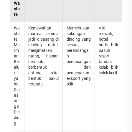
Wa
sta
fel
Wa
Kemewahan
Memerlukan
Vila
sta
marmar semula
sokongan
mewah,
fel
jadi, dipasang di
dinding yang
hotel
Ma
dinding untuk
sesuai,
butik, bilik
rm
menjimatkan
perancanga
basuh
ar
ruang, hiasan
n
resort,
Ber
berusuk
pemasangan
tandas
alu
berbentuk
, dan
kelab, bilik
r
patung, reka
pengepakan
solek kecil
ya
bentuk bakul
eksport yang
ng
terpadu
teliti
Dip
as
an
g di
Din
din
g