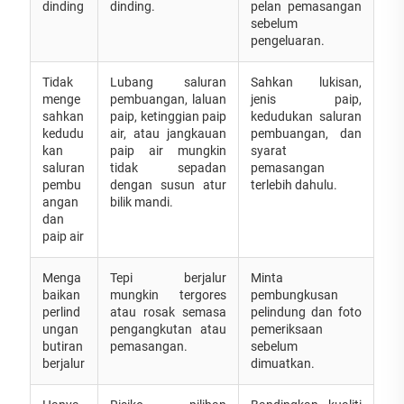
dinding
dinding.
pelan pemasangan
sebelum
pengeluaran.
Tidak
Lubang saluran
Sahkan lukisan,
menge
pembuangan, laluan
jenis paip,
sahkan
paip, ketinggian paip
kedudukan saluran
kedudu
air, atau jangkauan
pembuangan, dan
kan
paip air mungkin
syarat
saluran
tidak sepadan
pemasangan
pembu
dengan susun atur
terlebih dahulu.
angan
bilik mandi.
dan
paip air
Menga
Tepi berjalur
Minta
baikan
mungkin tergores
pembungkusan
perlind
atau rosak semasa
pelindung dan foto
ungan
pengangkutan atau
pemeriksaan
butiran
pemasangan.
sebelum
berjalur
dimuatkan.