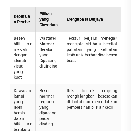
Pilihan
Keperlua
yang
Mengapa Ia Berjaya
n Pembeli
Disyorkan
Besen
Wastafel
Tekstur berjalur menegak
bilik air
Marmar
mencipta ciri batu bersifat
mewah
Beralur
pahatan yang kelihatan
dengan
yang
lebih unik berbanding besen
identiti
Dipasang
biasa.
visual
di Dinding
yang
kuat
Kawasan
Besen
Reka bentuk terapung
lantai
marmar
menghilangkan kesesakan
yang
terpadu
di lantai dan memudahkan
lebih
yang
pembersihan bilik air kecil.
bersih
dipasang
dalam
pada
bilik air
dinding
berukura