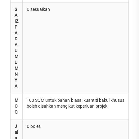
S
Disesuaikan
A
IZ
P
A
D
A
U
M
U
M
N
Y
A
M
100 SQM untuk bahan biasa; kuantiti bakul khusus
O
boleh disahkan mengikut keperluan projek
Q
J
Dipoles
al
a