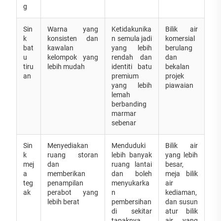
g
Sin
Warna yang
Ketidakunika
Bilik air
k
konsisten dan
n semula jadi
komersial
bat
kawalan
yang lebih
berulang
u
kelompok yang
rendah dan
dan
tiru
lebih mudah
identiti batu
bekalan
an
premium
projek
yang lebih
piawaian
lemah
berbanding
marmar
sebenar
Sin
Menyediakan
Menduduki
Bilik air
k
ruang storan
lebih banyak
yang lebih
mej
dan
ruang lantai
besar,
a
memberikan
dan boleh
meja bilik
teg
penampilan
menyukarka
air
ak
perabot yang
n
kediaman,
lebih berat
pembersihan
dan susun
di sekitar
atur bilik
tapaknya
air yang