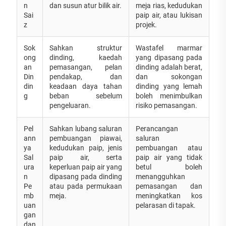
n
dan susun atur bilik air.
meja rias, kedudukan
Sai
paip air, atau lukisan
z
projek.
Sok
Sahkan struktur
Wastafel marmar
ong
dinding, kaedah
yang dipasang pada
an
pemasangan, pelan
dinding adalah berat,
Din
pendakap, dan
dan sokongan
din
keadaan daya tahan
dinding yang lemah
g
beban sebelum
boleh menimbulkan
pengeluaran.
risiko pemasangan.
Pel
Sahkan lubang saluran
Perancangan
ann
pembuangan piawai,
saluran
ya
kedudukan paip, jenis
pembuangan atau
Sal
paip air, serta
paip air yang tidak
ura
keperluan paip air yang
betul boleh
n
dipasang pada dinding
menangguhkan
Pe
atau pada permukaan
pemasangan dan
mb
meja.
meningkatkan kos
uan
pelarasan di tapak.
gan
dan