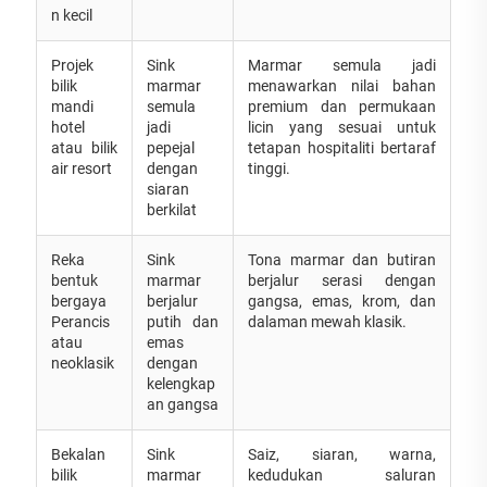
n kecil
Projek
Sink
Marmar semula jadi
bilik
marmar
menawarkan nilai bahan
mandi
semula
premium dan permukaan
hotel
jadi
licin yang sesuai untuk
atau bilik
pepejal
tetapan hospitaliti bertaraf
air resort
dengan
tinggi.
siaran
berkilat
Reka
Sink
Tona marmar dan butiran
bentuk
marmar
berjalur serasi dengan
bergaya
berjalur
gangsa, emas, krom, dan
Perancis
putih dan
dalaman mewah klasik.
atau
emas
neoklasik
dengan
kelengkap
an gangsa
Bekalan
Sink
Saiz, siaran, warna,
bilik
marmar
kedudukan saluran