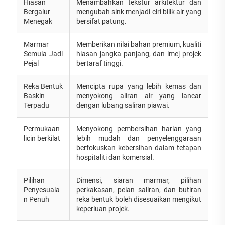
Hiasan
Menambahkan tekstur arkitektur dan
Bergalur
mengubah sink menjadi ciri bilik air yang
Menegak
bersifat patung.
Marmar
Memberikan nilai bahan premium, kualiti
Semula Jadi
hiasan jangka panjang, dan imej projek
Pejal
bertaraf tinggi.
Reka Bentuk
Mencipta rupa yang lebih kemas dan
Baskin
menyokong aliran air yang lancar
Terpadu
dengan lubang saliran piawai.
Permukaan
Menyokong pembersihan harian yang
licin berkilat
lebih mudah dan penyelenggaraan
berfokuskan kebersihan dalam tetapan
hospitaliti dan komersial.
Pilihan
Dimensi, siaran marmar, pilihan
Penyesuaia
perkakasan, pelan saliran, dan butiran
n Penuh
reka bentuk boleh disesuaikan mengikut
keperluan projek.