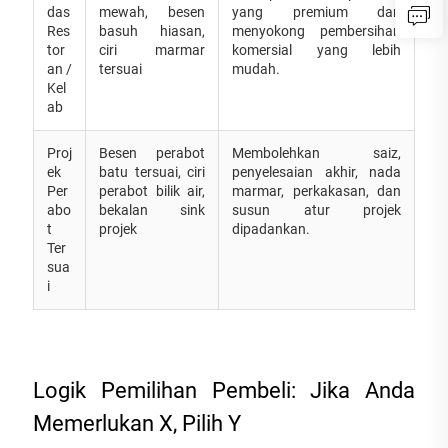
das
mewah, besen
yang premium dan
Res
basuh hiasan,
menyokong pembersihan
tor
ciri marmar
komersial yang lebih
an /
tersuai
mudah.
Kel
ab
Proj
Besen perabot
Membolehkan saiz,
ek
batu tersuai, ciri
penyelesaian akhir, nada
Per
perabot bilik air,
marmar, perkakasan, dan
abo
bekalan sink
susun atur projek
t
projek
dipadankan.
Ter
sua
i
Logik Pemilihan Pembeli: Jika Anda
Memerlukan X, Pilih Y