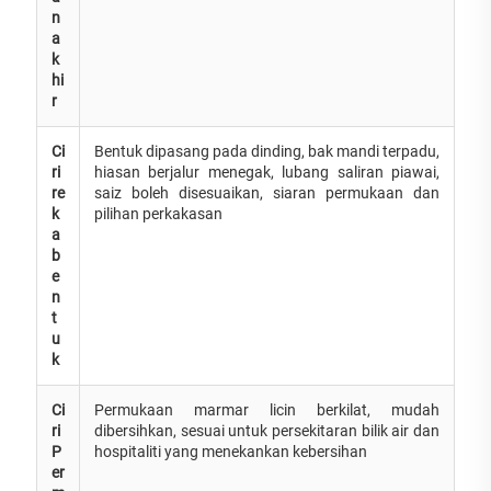
n
a
k
hi
r
Ci
Bentuk dipasang pada dinding, bak mandi terpadu,
ri
hiasan berjalur menegak, lubang saliran piawai,
re
saiz boleh disesuaikan, siaran permukaan dan
k
pilihan perkakasan
a
b
e
n
t
u
k
Ci
Permukaan marmar licin berkilat, mudah
ri
dibersihkan, sesuai untuk persekitaran bilik air dan
P
hospitaliti yang menekankan kebersihan
er