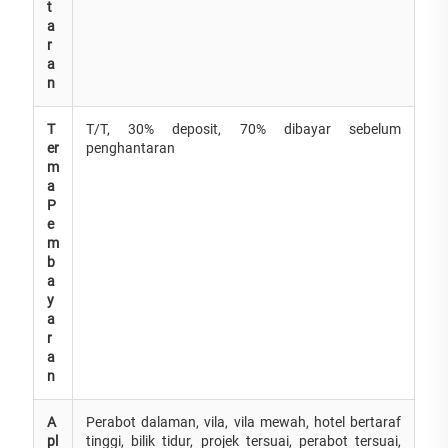
t
a
r
a
n
T
T/T, 30% deposit, 70% dibayar sebelum
er
penghantaran
m
a
P
e
m
b
a
y
a
r
a
n
A
Perabot dalaman, vila, vila mewah, hotel bertaraf
pl
tinggi, bilik tidur, projek tersuai, perabot tersuai,