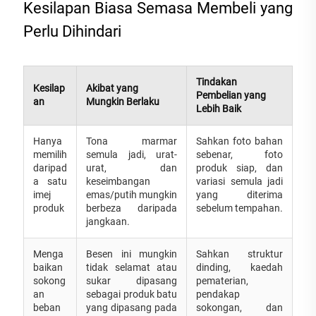
Kesilapan Biasa Semasa Membeli yang
Perlu Dihindari
Tindakan
Kesilap
Akibat yang
Pembelian yang
an
Mungkin Berlaku
Lebih Baik
Hanya
Tona marmar
Sahkan foto bahan
memilih
semula jadi, urat-
sebenar, foto
daripad
urat, dan
produk siap, dan
a satu
keseimbangan
variasi semula jadi
imej
emas/putih mungkin
yang diterima
produk
berbeza daripada
sebelum tempahan.
jangkaan.
Menga
Besen ini mungkin
Sahkan struktur
baikan
tidak selamat atau
dinding, kaedah
sokong
sukar dipasang
pematerian,
an
sebagai produk batu
pendakap
beban
yang dipasang pada
sokongan, dan