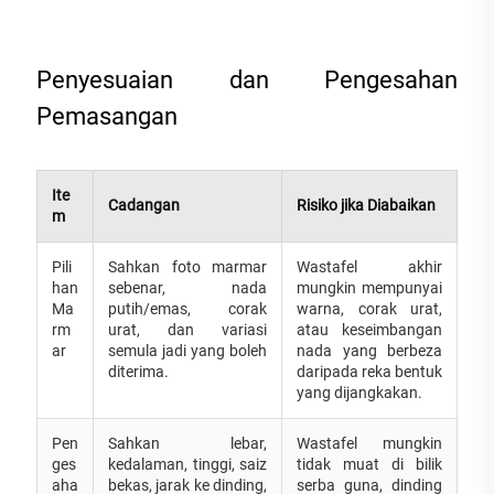
Penyesuaian dan Pengesahan
Pemasangan
Ite
Cadangan
Risiko jika Diabaikan
m
Pili
Sahkan foto marmar
Wastafel akhir
han
sebenar, nada
mungkin mempunyai
Ma
putih/emas, corak
warna, corak urat,
rm
urat, dan variasi
atau keseimbangan
ar
semula jadi yang boleh
nada yang berbeza
diterima.
daripada reka bentuk
yang dijangkakan.
Pen
Sahkan lebar,
Wastafel mungkin
ges
kedalaman, tinggi, saiz
tidak muat di bilik
aha
bekas, jarak ke dinding,
serba guna, dinding