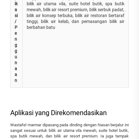
ik
bilik air utama vila, suite hotel butik, spa butik
a
mewah, bilik air resort premium, bilik serbuk padat,
si
bilik air konsep terbuka, bilik air restoran bertaraf
/
tinggi, bilik air kelab, dan pemasangan bilik air
P
berbahan batu
e
n
g
g
u
n
a
a
n
Aplikasi yang Direkomendasikan
Wastafel marmar dipasang pada dinding dengan hiasan berjalur ini
sangat sesuai untuk bilik air utama vila mewah, suite hotel butik,
spa butik mewah, dan bilik air resort premium. Ia juga tampak