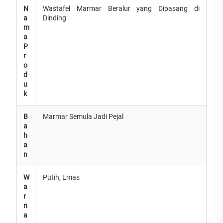
N
Wastafel Marmar Beralur yang Dipasang di
a
Dinding
m
a
P
r
o
d
u
k
B
Marmar Semula Jadi Pejal
a
h
a
n
W
Putih, Emas
a
r
n
a