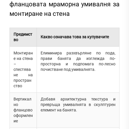
фланцовата мраморна умивалня за
монтиране на стена
Предимст
Какво означава това за купувачите
во
Монтиран
Елиминира разхвърляне по пода,
е на стена
прави банята да изглежда по-
–
просторна и подпомага по-лесно
спестява
почистване под умивалнята.
не на
простран
ство
Вертикал
Добавя архитектурна текстура и
но
превръща умивалнята в скулптурен
фланцово
елемент на банята.
оформлен
ие