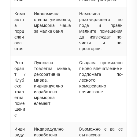
Комп
Икономична
Намалява
актн
стенна умивалня,
разхвърлянето по
а
мраморна чаша
пода и прави
порц
за малка баня
малките помещения
елан
да изглеждат по-
ова
чисти и по-
стая
просторни.
Рест
Луксозна
Създава премиално
оран
тоалетна мивка,
първо впечатление и
т /
декоративна
подпомага по-
Клуб
мивка,
лесното
ско
индивидуално
комерсиално
тоал
изработена
почистване.
етна
мраморна
поме
елемент
щени
е
Инди
Индивидуално
Възможно е да се
виду
изработена
съгласуват