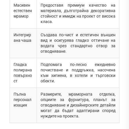
Масивен
Предоставя премиум качество на
естествен
материала, дълготрайна декоративна
мрамор
стойност и имидж на проект от висока
класа.
Интегрир
Създава по-чист и естетичен външен
ана чаша
вид и осигурява гладко оттичане на
водата чрез стандартно отвор за
отводняване.
Гладка
Подпомага по-лесно ежедневно
полирана
почистване и поддръжка, насочена
повърхно
към хигиена, в хотели и търговски
ст
обекти.
Пълна
Размерите, мраморната отделка,
персонал
опциите за фурнитура, планът за
изация
отводняване и дизайнерските детайли
могат да бъдат адаптирани според
нуждите на проекта.