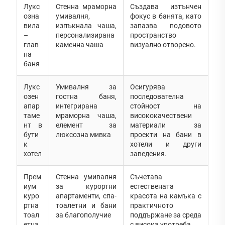
Лукс
Стенна мраморна
Създава изтънчен
озна
умивалня,
фокус в банята, като
вила
изпъкнала чаша,
запазва подовото
–
персонализирана
пространство
глав
каменна чаша
визуално отворено.
на
баня
Лукс
Умивалня за
Осигурява
озен
гостна баня,
последователна
апар
интегрирана
стойност на
таме
мраморна чаша,
висококачествени
нт в
елемент за
материали за
бути
люксозна мивка
проекти на бани в
к
хотели и други
хотел
заведения.
Прем
Стенна умивалня
Съчетава
иум
за курортни
естествената
куро
апартаменти, спа-
красота на камъка с
ртна
тоалетни и бани
практичното
тоал
за благополучие
поддържане за среда
етна
с висока употреба.