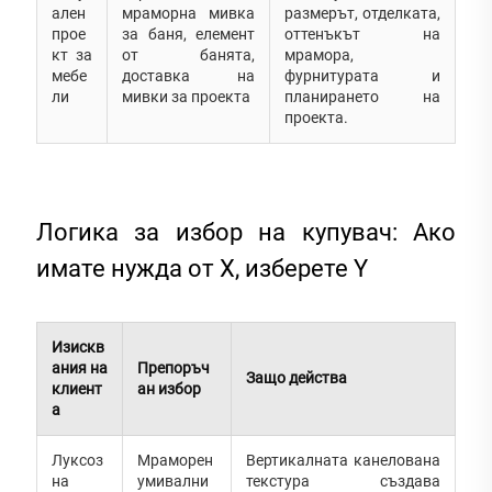
ален
мраморна мивка
размерът, отделката,
прое
за баня, елемент
оттенъкът на
кт за
от банята,
мрамора,
мебе
доставка на
фурнитурата и
ли
мивки за проекта
планирането на
проекта.
Логика за избор на купувач: Ако
имате нужда от X, изберете Y
Изискв
ания на
Препоръч
Защо действа
клиент
ан избор
а
Луксоз
Мраморен
Вертикалната канелована
на
умивални
текстура създава