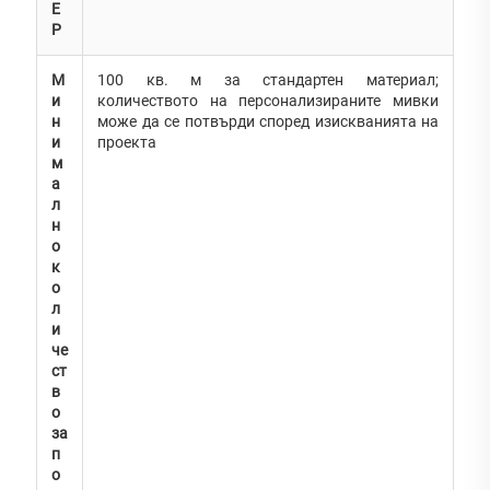
Е
Р
М
100 кв. м за стандартен материал;
и
количеството на персонализираните мивки
н
може да се потвърди според изискванията на
и
проекта
м
а
л
н
о
к
о
л
и
че
ст
в
о
за
п
о