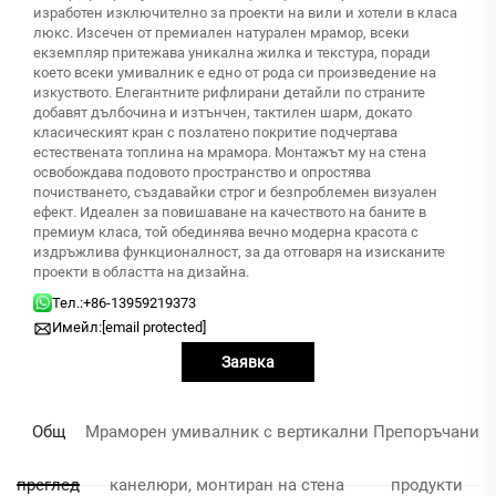
изработен изключително за проекти на вили и хотели в класа
люкс. Изсечен от премиален натурален мрамор, всеки
екземпляр притежава уникална жилка и текстура, поради
което всеки умивалник е едно от рода си произведение на
изкуството. Елегантните рифлирани детайли по страните
добавят дълбочина и изтънчен, тактилен шарм, докато
класическият кран с позлатено покритие подчертава
естествената топлина на мрамора. Монтажът му на стена
освобождава подовото пространство и опростява
почистването, създавайки строг и безпроблемен визуален
ефект. Идеален за повишаване на качеството на баните в
премиум класа, той обединява вечно модерна красота с
издръжлива функционалност, за да отговаря на изисканите
проекти в областта на дизайна.
Тел.:
+86-13959219373
Имейл:
[email protected]
Заявка
Общ
Мраморен умивалник с вертикални
Препоръчани
преглед
канелюри, монтиран на стена
продукти