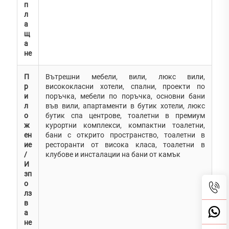
п
л
а
щ
а
не
П
Вътрешни мебели, вили, люкс вили,
р
висококласни хотели, спални, проекти по
и
поръчка, мебели по поръчка, основни бани
л
във вили, апартаменти в бутик хотели, люкс
о
бутик спа центрове, тоалетни в премиум
ж
курортни комплекси, компактни тоалетни,
ен
бани с открито пространство, тоалетни в
ие
ресторанти от висока класа, тоалетни в
/
клубове и инсталации на бани от камък
И
зп
о
лз
в
а
не