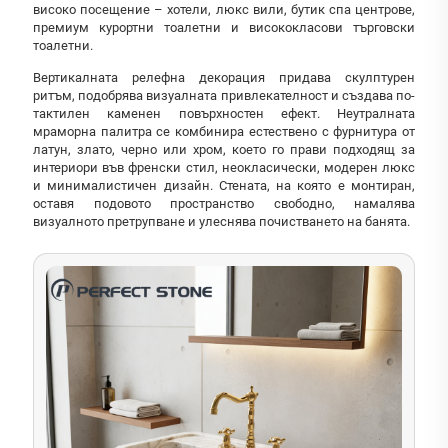
високо посещение – хотели, люкс вили, бутик спа центрове,
премиум курортни тоалетни и висококласови търговски
тоалетни.
Вертикалната релефна декорация придава скулптурен
ритъм, подобрява визуалната привлекателност и създава по-
тактилен каменен повърхностен ефект. Неутралната
мраморна палитра се комбинира естествено с фурнитура от
латун, злато, черно или хром, което го прави подходящ за
интериори във френски стил, неокласически, модерен люкс
и минималистичен дизайн. Стената, на която е монтиран,
оставя подовото пространство свободно, намалява
визуалното претрупване и улеснява почистването на банята.