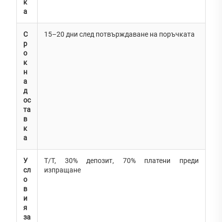
к
а
С
15–20 дни след потвърждаване на поръчката
р
о
к
н
а
д
ос
та
в
к
а
У
T/T, 30% депозит, 70% платени преди
сл
изпращане
о
в
и
я
за