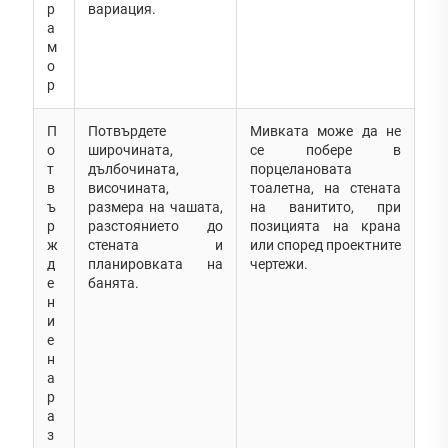
р
вариация.
а
м
о
р
П
Потвърдете
Мивката може да не
о
широчината,
се побере в
т
дълбочината,
порцелановата
в
височината,
тоалетна, на стената
ъ
размера на чашата,
на ванитито, при
р
разстоянието до
позицията на крана
ж
стената и
или според проектните
д
планировката на
чертежи.
е
банята.
н
и
е
н
а
р
а
з