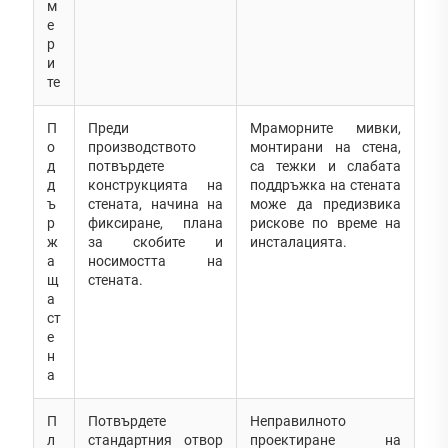
м
е
р
и
те
П
Преди
Мраморните мивки,
о
производството
монтирани на стена,
д
потвърдете
са тежки и слабата
д
конструкцията на
поддръжка на стената
ъ
стената, начина на
може да предизвика
р
фиксиране, плана
рискове по време на
ж
за скобите и
инсталацията.
а
носимостта на
щ
стената.
а
ст
е
н
а
П
Потвърдете
Неправилното
л
стандартния отвор
проектиране на