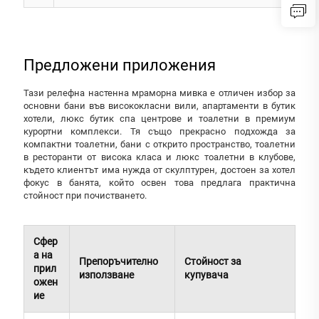
Предложени приложения
Тази релефна настенна мраморна мивка е отличен избор за
основни бани във висококласни вили, апартаменти в бутик
хотели, люкс бутик спа центрове и тоалетни в премиум
курортни комплекси. Тя също прекрасно подхожда за
компактни тоалетни, бани с открито пространство, тоалетни
в ресторанти от висока класа и люкс тоалетни в клубове,
където клиентът има нужда от скулптурен, достоен за хотел
фокус в банята, който освен това предлага практична
стойност при почистването.
Сфер
а на
Препоръчително
Стойност за
прил
използване
купувача
ожен
ие