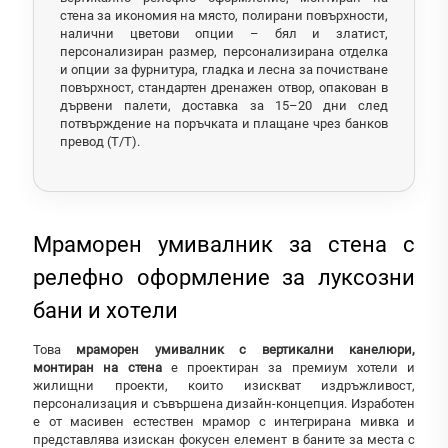
стена за икономия на място, полирани повърхности,
налични цветови опции – бял и златист,
персонализиран размер, персонализирана отделка
и опции за фурнитура, гладка и лесна за почистване
повърхност, стандартен дренажен отвор, опакован в
дървени палети, доставка за 15–20 дни след
потвърждение на поръчката и плащане чрез банков
превод (T/T).
Мраморен умивалник за стена с
релефно оформление за луксозни
бани и хотели
Това
мраморен умивалник с вертикални канелюри,
монтиран на стена
е проектиран за премиум хотели и
жилищни проекти, които изискват издръжливост,
персонализация и съвършена дизайн-концепция. Изработен
е от масивен естествен мрамор с интегрирана мивка и
представлява изискан фокусен елемент в баните за места с