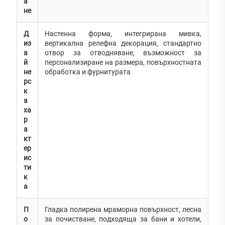
а
не
Д
Настенна форма, интегрирана мивка,
из
вертикална релефна декорация, стандартно
а
отвор за отводняване, възможност за
й
персонализиране на размера, повърхностната
не
обработка и фурнитурата
рс
к
а
ха
р
а
кт
ер
ис
ти
к
а
П
Гладка полирена мраморна повърхност, лесна
о
за почистване, подходяща за бани и хотели,