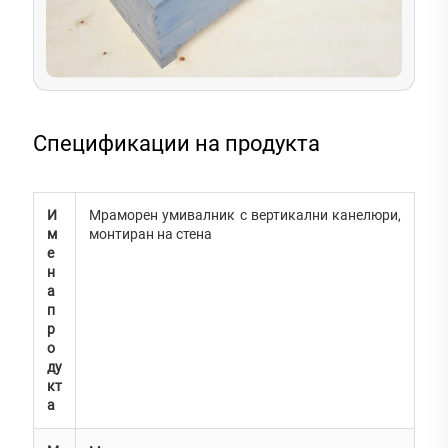
Спецификации на продукта
И
Мраморен умивалник с вертикални канелюри,
м
монтиран на стена
е
н
а
п
р
о
ду
кт
а