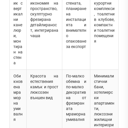
ик с
икономия на
стената,
курортни
верт
пространство,
планиране
комплекси
икал
скулптурно
на
, тоалетни
ни
фрезирана
инсталаци
в клубове,
кане
детайлиранос
ята и
компактн
люр
т, интегрирана
внимателн
и тоалетни
и,
чаша
о
помещени
мон
опаковане
я
тира
за експорт
н на
стен
а
Оби
Красота на
По-малко
Минимали
кнов
естествения
обемна и
стични
ена
камък и прост
по-малко
бани,
мра
люксозен
декоратив
хотелиерс
мор
външен вид
на от
ки
на
фрезиран
апартамен
уми
ата
ти,
валн
мраморна
люксозни
я
умивалня
жилищни
интериори