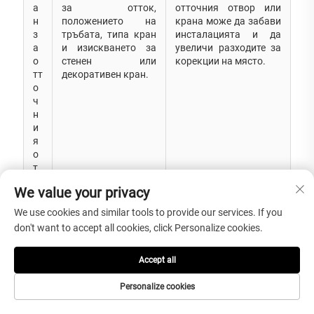
а
за отток,
отточния отвор или
н
положението на
крана може да забави
з
тръбата, типа кран
инсталацията и да
а
и изискването за
увеличи разходите за
о
стенен или
корекции на място.
тт
декоративен кран.
о
ч
н
и
я
о
т
в
We value your privacy
о
р
We use cookies and similar tools to provide our services. If you
и
don't want to accept all cookies, click Personalize cookies.
к
р
а
Accept all
н
а
Personalize cookies