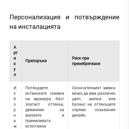
Персонализация и потвърждение
на инсталацията
А
рт
и
Риск при
Препоръки
к
пренебрегване
у
л
И
Потвърдете
Окончателният мивка
з
истинските снимки
може да има различен
б
на мрамора, бял/
цвят, жилки или
о
златист оттенък,
баланс на оттенъците
р
движение на
спрямо очаквания
н
жилките и
дизайн.
а
приемливата
м
естествена