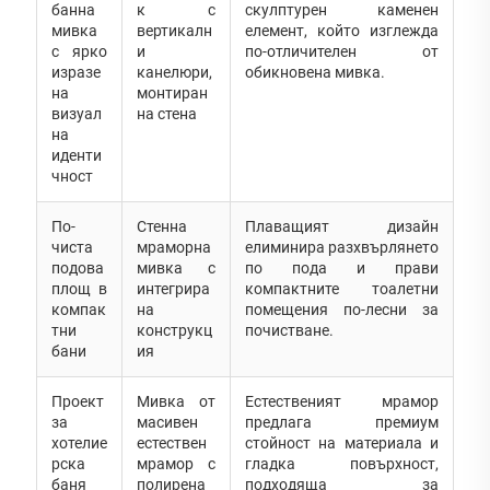
банна
к с
скулптурен каменен
мивка
вертикалн
елемент, който изглежда
с ярко
и
по-отличителен от
изразе
канелюри,
обикновена мивка.
на
монтиран
визуал
на стена
на
иденти
чност
По-
Стенна
Плаващият дизайн
чиста
мраморна
елиминира разхвърлянето
подова
мивка с
по пода и прави
площ в
интегрира
компактните тоалетни
компак
на
помещения по-лесни за
тни
конструкц
почистване.
бани
ия
Проект
Мивка от
Естественият мрамор
за
масивен
предлага премиум
хотелие
естествен
стойност на материала и
рска
мрамор с
гладка повърхност,
баня
полирена
подходяща за