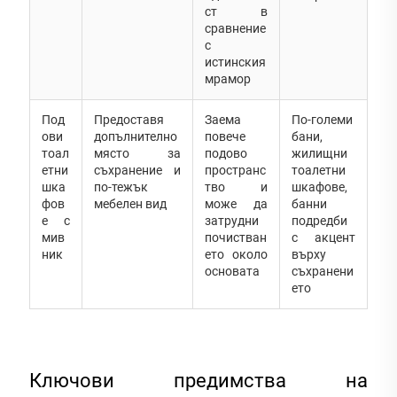
ст в
сравнение
с
истинския
мрамор
Под
Предоставя
Заема
По-големи
ови
допълнително
повече
бани,
тоал
място за
подово
жилищни
етни
съхранение и
пространс
тоалетни
шка
по-тежък
тво и
шкафове,
фов
мебелен вид
може да
банни
е с
затрудни
подредби
мив
почистван
с акцент
ник
ето около
върху
основата
съхранени
ето
Ключови предимства на