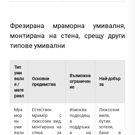
Фрезирана мраморна умивалня,
монтирана на стена, срещу други
типове умивални
Тип
уми
Възможна
валн
Основни
Най-добър
ограничен
я /
предимства
за
ие
мате
риал
Мра
Естествен
Изисква
Люксозни
мор
мрамор с
подходящ
вили,
ен
люксозен вид,
а
бутик
уми
монтирана на
поддръжк
хотели,
валн
стена за
а на
баня в