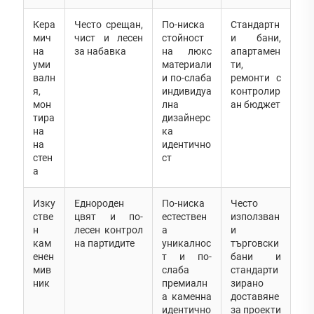
Кера
Често срещан,
По-ниска
Стандартн
мич
чист и лесен
стойност
и бани,
на
за набавка
на люкс
апартамен
уми
материали
ти,
валн
и по-слаба
ремонти с
я,
индивидуа
контролир
мон
лна
ан бюджет
тира
дизайнерс
на
ка
на
идентично
стен
ст
а
Изку
Еднороден
По-ниска
Често
стве
цвят и по-
естествен
използван
н
лесен контрол
а
и
кам
на партидите
уникалнос
търговски
енен
т и по-
бани и
мив
слаба
стандарти
ник
премиалн
зирано
а каменна
доставяне
идентично
за проекти