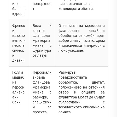
или
повърхнос
висококачествени
баня в
т
хотелиерски обекти.
курорт
Френск
Бяла и
Оттенъкът на мрамора и
и
златна
фланцовата детайлна
вдъхно
фланцова
обработка се комбинират
вен или
мраморна
добре с латун, злато, хром
неокла
мивка с
и класически интериори с
сическ
фурнитура
люкс усещане.
и
от латун
дизайн
Голям
Персонали
Размерът,
мащаб
зирана
повърхностната
на
фланцова
обработка, цветът,
персон
мраморна
положението на отточния
ализир
мивка с
отвор и опциите за
ани
размери,
фурнитура могат да бъдат
бани
специфичн
съгласувани с
и за
техническото описание на
проекта
банята.