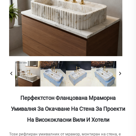
Перфектстон Фланцована Мраморна
Умивалня За Окачване На Стена За Проекти
На Висококласни Вили И Хотели
Този рифлиран умивалник от мрамор, монтиран на стена, е