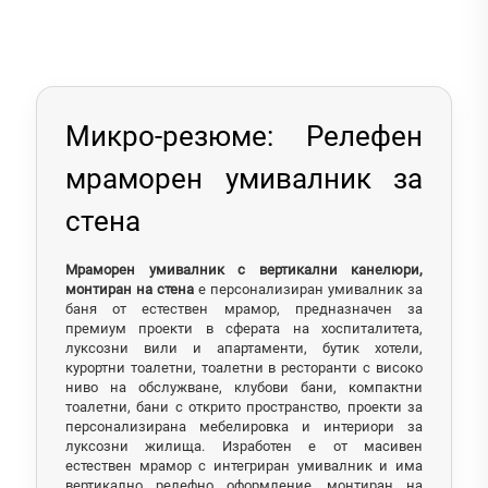
Микро-резюме: Релефен
мраморен умивалник за
стена
Мраморен умивалник с вертикални канелюри,
монтиран на стена
е персонализиран умивалник за
баня от естествен мрамор, предназначен за
премиум проекти в сферата на хоспиталитета,
луксозни вили и апартаменти, бутик хотели,
курортни тоалетни, тоалетни в ресторанти с високо
ниво на обслужване, клубови бани, компактни
тоалетни, бани с открито пространство, проекти за
персонализирана мебелировка и интериори за
луксозни жилища. Изработен е от масивен
естествен мрамор с интегриран умивалник и има
вертикално релефно оформление, монтиран на