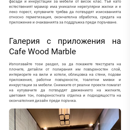
фасади и инкрустации за мебели от висок клас. Тъй като
естественият мрамор има уникални нерегулярни жилки и е
леко порест, купувачите трябва да потвърдят изискванията
относно герметизация, окончателна обработка, средата на
приложение и очакванията за поддръжка преди поръчване.
Галерия с приложения на
Cafe Wood Marble
Използвайте този раздел, за да покажете текстурата на
плочите, детайли от полирания им повърхностен слой,
интериорите на вили и хотели, облицовка на стени, подови
приложения, работни повърхности, тоалетни мивки и
инкрустации за мебели. Снимките от реални проекти помагат
на купувачите да потвърдят движението на жилките,
цветовия тон, повърхностната отделка и подходящостта на
окончателния дизайн преди поръчка.