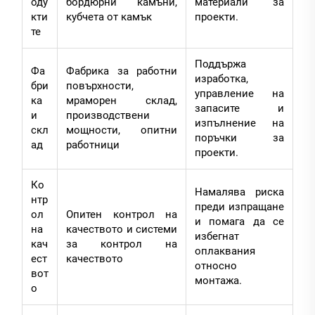
оду
бордюрни камъни,
материали за
кти
кубчета от камък
проекти.
те
Поддържа
Фа
Фабрика за работни
изработка,
бри
повърхности,
управление на
ка
мраморен склад,
запасите и
и
производствени
изпълнение на
скл
мощности, опитни
поръчки за
ад
работници
проекти.
Ко
Намалява риска
нтр
преди изпращане
ол
Опитен контрол на
и помага да се
на
качеството и системи
избегнат
кач
за контрол на
оплаквания
ест
качеството
относно
вот
монтажа.
о