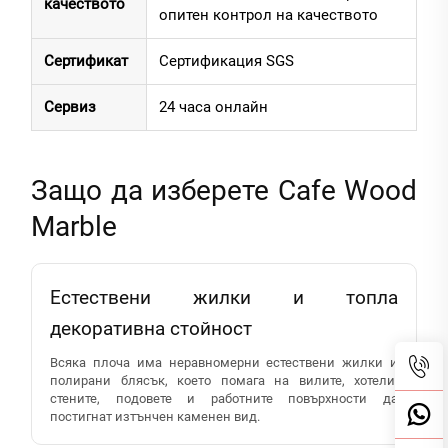
качеството
опитен контрол на качеството
Сертификат
Сертификация SGS
Сервиз
24 часа онлайн
Защо да изберете Cafe Wood
Marble
Естествени жилки и топла
декоративна стойност
Всяка плоча има неравномерни естествени жилки и
полирани блясък, което помага на вилите, хотели,
стените, подовете и работните повърхности да
постигнат изтънчен каменен вид.