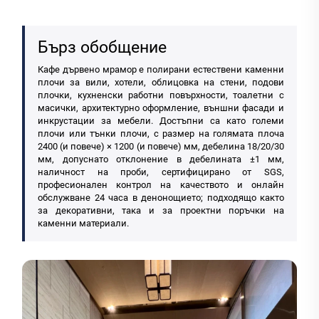
Бърз обобщение
Кафе дървено мрамор е полирани естествени каменни
плочи за вили, хотели, облицовка на стени, подови
плочки, кухненски работни повърхности, тоалетни с
масички, архитектурно оформление, външни фасади и
инкрустации за мебели. Достъпни са като големи
плочи или тънки плочи, с размер на голямата плоча
2400 (и повече) × 1200 (и повече) мм, дебелина 18/20/30
мм, допуснато отклонение в дебелината ±1 мм,
наличност на проби, сертифицирано от SGS,
професионален контрол на качеството и онлайн
обслужване 24 часа в денонощието; подходящо както
за декоративни, така и за проектни поръчки на
каменни материали.