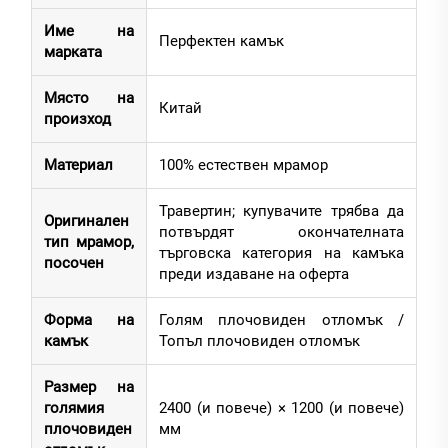
Име на
Перфектен камък
марката
Място на
Китай
произход
Материал
100% естествен мрамор
Травертин; купувачите трябва да
Оригинален
потвърдят окончателната
тип мрамор,
търговска категория на камъка
посочен
преди издаване на оферта
Форма на
Голям плочовиден отломък /
камък
Топъл плочовиден отломък
Размер на
голямия
2400 (и повече) × 1200 (и повече)
плочовиден
мм