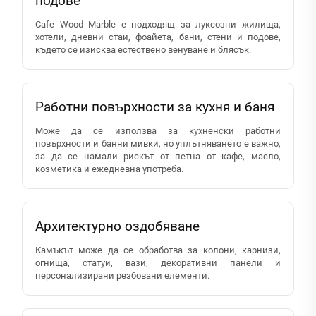
подове
Cafe Wood Marble е подходящ за луксозни жилища,
хотели, дневни стаи, фоайета, бани, стени и подове,
където се изисква естествено венуване и блясък.
Работни повърхности за кухня и баня
Може да се използва за кухненски работни
повърхности и банни мивки, но уплътняването е важно,
за да се намали рискът от петна от кафе, масло,
козметика и ежедневна употреба.
Архитектурно оздобяване
Камъкът може да се обработва за колони, карнизи,
огнища, статуи, вази, декоративни панели и
персонализирани резбовани елементи.