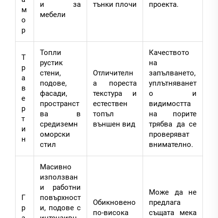
и за
тънки плочи
проекта.
м
мебели
о
р
Топли
Качеството
Т
рустик
на
р
стени,
Отличителн
запълването,
а
подове,
а пореста
уплътняванет
в
фасади,
текстура и
о и
е
пространст
естествен
видимостта
р
ва в
топъл
на порите
т
средиземн
външен вид
трябва да се
и
оморски
проверяват
н
стил
внимателно.
Масивно
използван
и работни
Може да не
Г
повърхност
Обикновено
предлага
р
и, подове с
по-висока
същата мека
а
интензивн