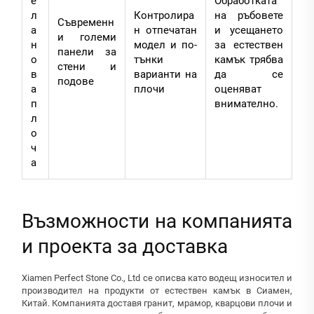
е
Обработката
л
Контролира
на ръбовете
Съвременн
а
н отпечатан
и усещането
и големи
н
модел и по-
за естествен
панели за
о
тънки
камък трябва
стени и
в
варианти на
да се
подове
а
плочи
оценяват
п
внимателно.
л
о
ч
а
Възможности на компанията
и проекта за доставка
Xiamen Perfect Stone Co., Ltd се описва като водещ износител и
производител на продукти от естествен камък в Сиамен,
Китай. Компанията доставя гранит, мрамор, кварцови плочи и