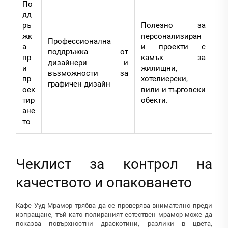
По
дд
ръ
Полезно за
жк
персонализиран
Профессионална
а
и проекти с
поддръжка от
пр
камък за
дизайнери и
и
жилищни,
възможности за
пр
хотелиерски,
графичен дизайн
оек
вили и търговски
тир
обекти.
ане
то
Чеклист за контрол на
качеството и опаковането
Кафе Ууд Мрамор трябва да се проверява внимателно преди
изпращане, тъй като полираният естествен мрамор може да
показва повърхностни драскотини, разлики в цвета,