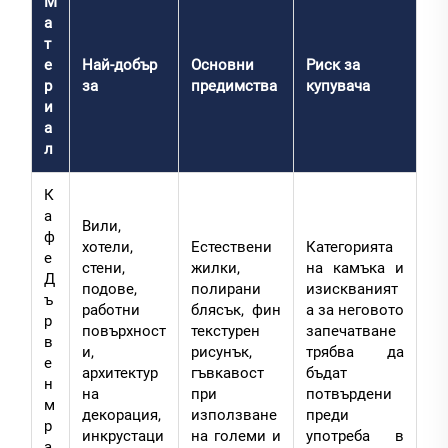
М
а
т
е
Най-добър
Основни
Риск за
р
за
предимства
купувача
и
а
л
К
а
Вили,
ф
хотели,
Естествени
Категорията
е
стени,
жилки,
на камъка и
Д
подове,
полирани
изискваният
ъ
работни
блясък, фин
а за неговото
р
повърхност
текстурен
запечатване
в
и,
рисунък,
трябва да
е
архитектур
гъвкавост
бъдат
н
на
при
потвърдени
м
декорация,
използване
преди
р
инкрустаци
на големи и
употреба в
а