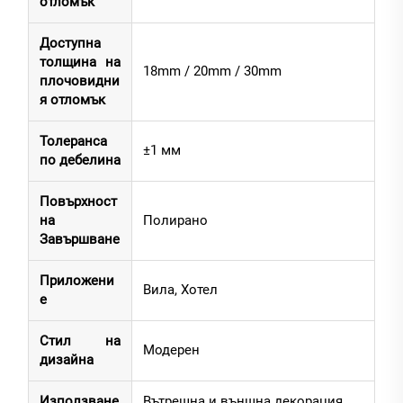
отломък
Доступна
толщина на
18mm / 20mm / 30mm
плочовидни
я отломък
Толеранса
±1 мм
по дебелина
Повърхност
на
Полирано
Завършване
Приложени
Вилa, Хотел
е
Стил на
Модерен
дизайна
Използване
Вътрешна и външна декорация