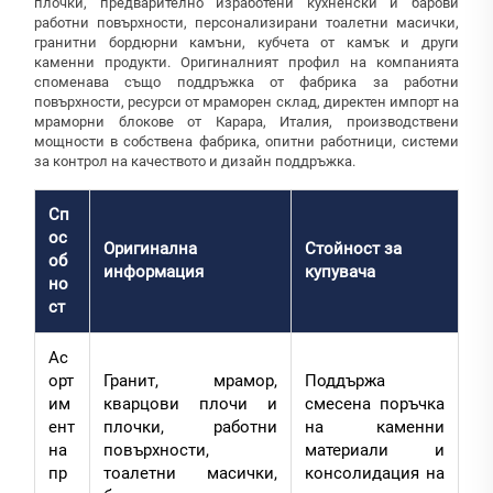
плочки, предварително изработени кухненски и барови
работни повърхности, персонализирани тоалетни масички,
гранитни бордюрни камъни, кубчета от камък и други
каменни продукти. Оригиналният профил на компанията
споменава също поддръжка от фабрика за работни
повърхности, ресурси от мраморен склад, директен импорт на
мраморни блокове от Карара, Италия, производствени
мощности в собствена фабрика, опитни работници, системи
за контрол на качеството и дизайн поддръжка.
Сп
ос
Оригинална
Стойност за
об
информация
купувача
но
ст
Ас
орт
Гранит, мрамор,
Поддържа
им
кварцови плочи и
смесена поръчка
ент
плочки, работни
на каменни
на
повърхности,
материали и
пр
тоалетни масички,
консолидация на