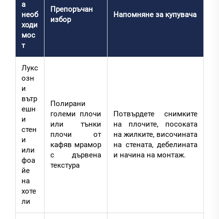
а
Препоръчан
необ
Напомняне за купувача
избор
ходи
мос
т
Лукс
озн
и
вътр
Полирани
ешн
големи плочи
Потвърдете снимките
и
или тънки
на плочите, посоката
стен
плочи от
на жилките, височината
и
кафяв мрамор
на стената, дебелината
или
с дървена
и начина на монтаж.
фоа
текстура
йе
на
хоте
ли