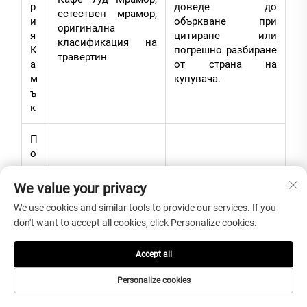
р
доведе до
естествен мрамор,
и
объркване при
оригинална
я
цитиране или
класификация на
К
погрешно разбиране
травертин
а
от страна на
м
купувача.
ъ
к
П
о
в
ъ
We value your privacy
рх
We use cookies and similar tools to provide our services. If you
н
Качество на
Забележимите
don't want to accept all cookies, click Personalize cookies.
о
полирания
дефекти по
ст
повърхностен слой,
завършената
н
драскотини, петна,
повърхност
Accept all
а
ремонтирани
намаляват
Personalize cookies
о
участъци,
качеството на
б
последователност
приемане на