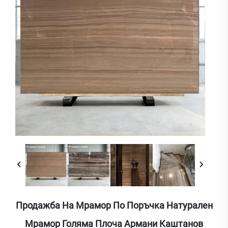
Продажба На Мрамор По Поръчка Натурален
Мрамор Голяма Плоча Армани Каштанов