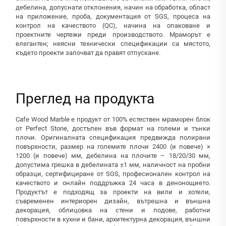
дебелина, допуснати отклонения, начин на обработка, област
на приложение, проба, документация от SGS, процеса на
контрол на качеството (QC), начина на опаковане и
проектните чертежи преди производството. Мраморът е
елегантен; неясни технически спецификации са мястото,
където проекти започват да правят отпускане.
Преглед на продукта
Cafe Wood Marble е продукт от 100% естествен мраморен блок
от Perfect Stone, достъпен във формат на големи и тънки
плочи. Оригиналната спецификация предвижда полирани
повърхности, размер на големите плочи 2400 (и повече) ×
1200 (и повече) мм, дебелина на плочите – 18/20/30 мм,
допустима грешка в дебелината ±1 мм, наличност на пробни
образци, сертифициране от SGS, професионален контрол на
качеството и онлайн поддръжка 24 часа в денонощието.
Продуктът е подходящ за проекти на вили и хотели,
съвременен интериорен дизайн, вътрешна и външна
декорация, облицовка на стени и подове, работни
повърхности в кухни и бани, архитектурна декорация, външни