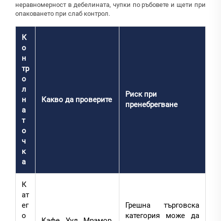
неравномерност в дебелината, чупки по ръбовете и щети при
опаковането при слаб контрол.
К
о
н
тр
о
л
Риск при
н
Какво да проверите
пренебрегване
а
т
о
ч
к
а
К
ат
ег
Грешна търговска
о
категория може да
Кафе Ууд Мрамор,