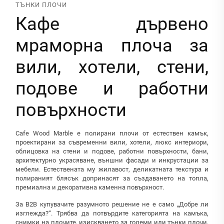
ТЪНКИ ПЛОЧИ
Кафе дървено
мраморна плоча за
вили, хотели, стени,
подове и работни
повърхности
Cafe Wood Marble е полирани плочи от естествен камък,
проектирани за съвременни вили, хотели, люкс интериори,
облицовка на стени и подове, работни повърхности, бани,
архитектурно украсяване, външни фасади и инкрустации за
мебели. Естествената му жилавост, деликатната текстура и
полираният блясък допринасят за създаването на топла,
премиална и декоративна каменна повърхност.
За B2B купувачите разумното решение не е само „Добре ли
изглежда?“. Трябва да потвърдите категорията на камъка,
снимки на плочите, изискването за големи или тънки плочи,