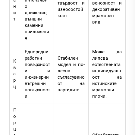
твърдост и
венозност и
н
о
износостой
декоративен
и
движение,
кост
мраморен
т
външни
вид.
каменни
приложени
я
Еднородни
Може да
работни
Стабилен
липсва
К
повърхност
модел и по-
естествената
в
и и
лесна
индивидуалн
а
инженерни
съгласувано
ост на
р
вътрешни
ст на
истинските
ц
повърхност
партидите
мраморни
и
плочи.
П
о
р
ц