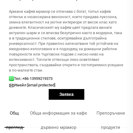
Армани кафяв мрамор се отличава с богат, топъл кафяв
оттенък и нюансирана венозност, което придава луксозна,
земна елегантност на уютни интериори от висок клас като
дневните. Класическият му кафяв цвят предлага винаги
актуален шарм и се вписва безупречно както в модерни, така
и в традиционни стилове, осигурявайки дълготрайна
универсалност. При правилно запечатване той устойчив на
ежедневно използване и е подходящ за домашни работни
повърхности или търговски подове с ниско ниво на
интензивност. Топлите оттенъци леко осветляват
пространствата, създавайки открито и гостоприемно усещане
в по-малките стаи.
Тел.:
+86-13959219373
Имейл:
[email protected]
Заявка
Общ
Обща информация за кафе
Препоръчани
преглед
дървено мрамор
продукти