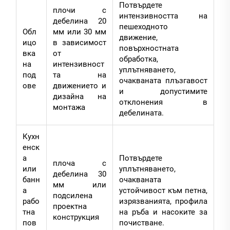
Потвърдете
плочи с
интензивността на
дебелина 20
пешеходното
Обл
мм или 30 мм
движение,
ицо
в зависимост
повърхностната
вка
от
обработка,
на
интензивност
уплътняването,
под
та на
очакваната плъзгавост
ове
движението и
и допустимите
дизайна на
отклонения в
монтажа
дебелината.
Кухн
енск
а
Потвърдете
плоча с
или
уплътняването,
дебелина 30
банн
очакваната
мм или
а
устойчивост към петна,
подсилена
рабо
изрязванията, профила
проектна
тна
на ръба и насоките за
конструкция
пов
почистване.