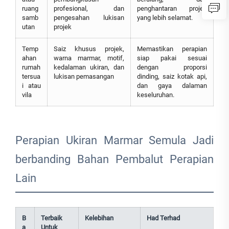
ruang
profesional, dan
penghantaran projek
samb
pengesahan lukisan
yang lebih selamat.
utan
projek
Temp
Saiz khusus projek,
Memastikan perapian
ahan
warna marmar, motif,
siap pakai sesuai
rumah
kedalaman ukiran, dan
dengan proporsi
tersua
lukisan pemasangan
dinding, saiz kotak api,
i atau
dan gaya dalaman
vila
keseluruhan.
Perapian Ukiran Marmar Semula Jadi
berbanding Bahan Pembalut Perapian
Lain
B
Terbaik
Kelebihan
Had Terhad
a
Untuk