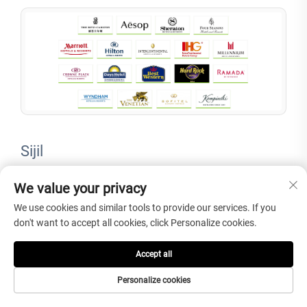
Sijil
We value your privacy
Sijil dan dokumentasi projek boleh disediakan untuk menyokong
semakan pembeli, kelayakan pembekal, kelulusan projek, dan
We use cookies and similar tools to provide our services. If you
dokumentasi penghantaran apabila diperlukan.
don't want to accept all cookies, click Personalize cookies.
Accept all
Personalize cookies