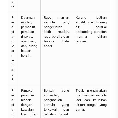
a
di
P
Dalaman
Rupa marmar
Kurang butiran
er
moden,
semula jadi,
artistik dan kurang
a
pembalut
pengeluaran
ciri tersuai
pi
perapian
lebih mudah,
berbanding perapian
a
ringkas,
rupa bersih, dan
marmar ukiran
n
apartmen,
tekstur batu
tangan.
M
dan ruang
abadi.
ar
hiasan
m
bersih.
ar
Bi
a
s
a
P
Rangka
Bentuk yang
Tidak menawarkan
er
perapian
konsisten,
urat marmer semula
a
hiasan
penghasilan
jadi dan keunikan
pi
dengan
semula yang
ukiran tangan yang
a
kawalan
terkawal, dan
sama.
n
kos dan
bekalan projek