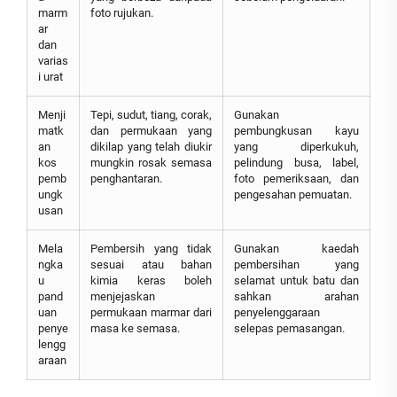
marm
foto rujukan.
ar
dan
varias
i urat
Menji
Tepi, sudut, tiang, corak,
Gunakan
matk
dan permukaan yang
pembungkusan kayu
an
dikilap yang telah diukir
yang diperkukuh,
kos
mungkin rosak semasa
pelindung busa, label,
pemb
penghantaran.
foto pemeriksaan, dan
ungk
pengesahan pemuatan.
usan
Mela
Pembersih yang tidak
Gunakan kaedah
ngka
sesuai atau bahan
pembersihan yang
u
kimia keras boleh
selamat untuk batu dan
pand
menjejaskan
sahkan arahan
uan
permukaan marmar dari
penyelenggaraan
penye
masa ke semasa.
selepas pemasangan.
lengg
araan