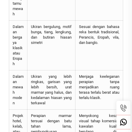
tamu
mewa
h
Dalam
Ukiran bergulung, motif
Sesuai dengan bahasa
an
bunga, tiang, lengkung,
reka bentuk tradisional,
berga
dan butiran hiasan
Perancis, Eropah, vila,
ya
simetri
dan banglo.
klasik
atau
Eropa
h
Dalam
Ukiran yang lebih
Menjaga keeleganan
an
ringkas, garisan yang
perapian tanpa
mewa
lebih bersih, urat
menjadikan ruang
h
marmar yang halus, dan
terasa terlalu berat atau
mode
kedalaman hiasan yang
terlalu klasik.
n
terkawal
Projek
Perapian marmar
Menyokong kesan
hotel,
tersuai dengan batu
visual tahap komersial,
kelab,
tahan lama,
kawalan kualiti
atau
pembungkusan
berulang, dan