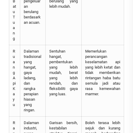
B
pengeluar
berulang yang
at
an
lebih mudah.
u
berulang
T
berdasark
u
an acuan.
a
n
g
R
Dalaman
Sentuhan
Memerlukan
u
tradisional
hangat,
perancangan
a
yang
pembentukan
keselamatan api
n
hangat,
yang lebih
yang lebih ketat dan
g
gaya
mudah, berat
tidak memberikan
A
ladang,
yang lebih
rintangan haba batu
pi
dan
rendah, dan
semula jadi atau
K
rangka
fleksibiliti gaya
rasa kemewahan
a
perapian
yang luas.
marmer.
y
hiasan
u
yang
ringan.
R
Dalaman
Garisan bersih,
Boleh terasa lebih
a
industri,
kestabilan
sejuk dan kurang