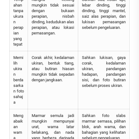
ahan
mungkin tidak sesuai
lebar dinding, tinggi
tanpa
dengan bukaan
dinding, tinggi mantel,
ukura
perapian, nisbah
saiz alas perapian, dan
n
dinding, kedudukan alas
lukisan pemasangan
perap
perapian, atau lokasi
sebelum pengeluaran.
ian
pemasangan.
yang
tepat
Memi
Corak akhir, kedalaman
Sahkan lukisan, gaya
lih
ukiran, bentuk tiang,
corak, kedalaman
ukira
atau butiran hiasan
ukiran, pandangan
n
mungkin tidak sepadan
hadapan, pandangan
berda
dengan jangkaan.
sisi, dan foto butiran
sarka
sebelum proses ukiran.
n foto
sahaj
a
Meng
Marmar semula jadi
Sahkan foto slabs
abaik
mungkin mempunyai
marmar semasa, pilihan
an
urat, warna latar
blok, arah warna, dan
warn
belakang, dan nada
bahagian yang kelihatan
a
yang berbeza daripada
sebelum pengeluaran.