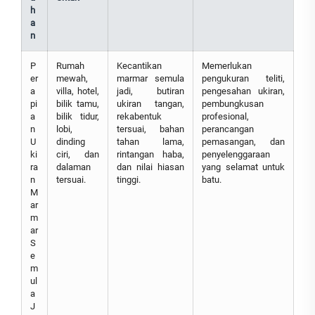
h
a
n
P
Rumah
Kecantikan
Memerlukan
er
mewah,
marmar semula
pengukuran teliti,
a
villa, hotel,
jadi, butiran
pengesahan ukiran,
pi
bilik tamu,
ukiran tangan,
pembungkusan
a
bilik tidur,
rekabentuk
profesional,
n
lobi,
tersuai, bahan
perancangan
U
dinding
tahan lama,
pemasangan, dan
ki
ciri, dan
rintangan haba,
penyelenggaraan
ra
dalaman
dan nilai hiasan
yang selamat untuk
n
tersuai.
tinggi.
batu.
M
ar
m
ar
S
e
m
ul
a
J