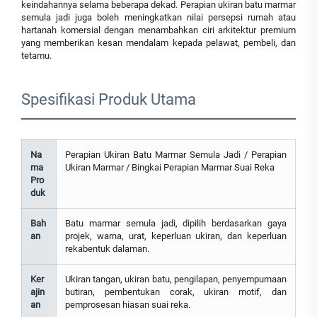
keindahannya selama beberapa dekad. Perapian ukiran batu marmar
semula jadi juga boleh meningkatkan nilai persepsi rumah atau
hartanah komersial dengan menambahkan ciri arkitektur premium
yang memberikan kesan mendalam kepada pelawat, pembeli, dan
tetamu.
Spesifikasi Produk Utama
Na
Perapian Ukiran Batu Marmar Semula Jadi / Perapian
ma
Ukiran Marmar / Bingkai Perapian Marmar Suai Reka
Pro
duk
Bah
Batu marmar semula jadi, dipilih berdasarkan gaya
an
projek, warna, urat, keperluan ukiran, dan keperluan
rekabentuk dalaman.
Ker
Ukiran tangan, ukiran batu, pengilapan, penyempurnaan
ajin
butiran, pembentukan corak, ukiran motif, dan
an
pemprosesan hiasan suai reka.