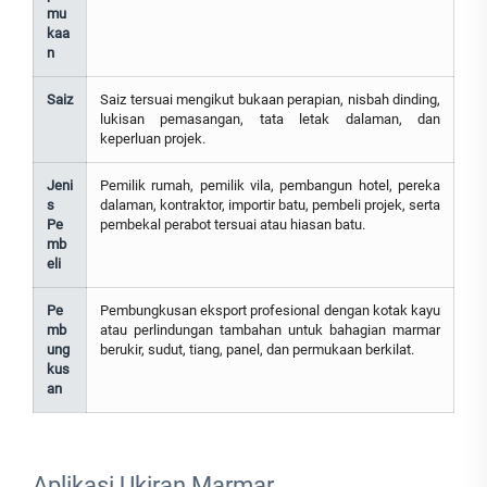
mu
kaa
n
Saiz
Saiz tersuai mengikut bukaan perapian, nisbah dinding,
lukisan pemasangan, tata letak dalaman, dan
keperluan projek.
Jeni
Pemilik rumah, pemilik vila, pembangun hotel, pereka
s
dalaman, kontraktor, importir batu, pembeli projek, serta
Pe
pembekal perabot tersuai atau hiasan batu.
mb
eli
Pe
Pembungkusan eksport profesional dengan kotak kayu
mb
atau perlindungan tambahan untuk bahagian marmar
ung
berukir, sudut, tiang, panel, dan permukaan berkilat.
kus
an
Aplikasi Ukiran Marmar