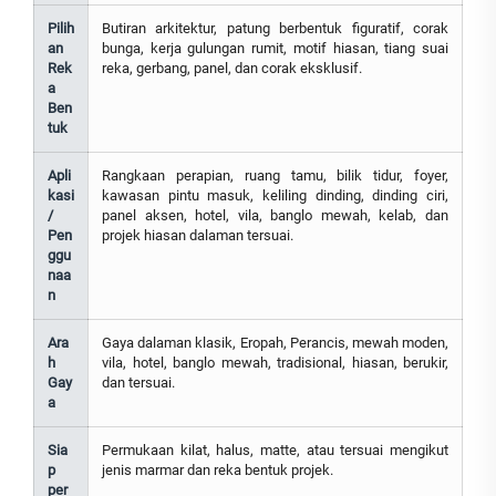
Pilih
Butiran arkitektur, patung berbentuk figuratif, corak
an
bunga, kerja gulungan rumit, motif hiasan, tiang suai
Rek
reka, gerbang, panel, dan corak eksklusif.
a
Ben
tuk
Apli
Rangkaan perapian, ruang tamu, bilik tidur, foyer,
kasi
kawasan pintu masuk, keliling dinding, dinding ciri,
/
panel aksen, hotel, vila, banglo mewah, kelab, dan
Pen
projek hiasan dalaman tersuai.
ggu
naa
n
Ara
Gaya dalaman klasik, Eropah, Perancis, mewah moden,
h
vila, hotel, banglo mewah, tradisional, hiasan, berukir,
Gay
dan tersuai.
a
Sia
Permukaan kilat, halus, matte, atau tersuai mengikut
p
jenis marmar dan reka bentuk projek.
per