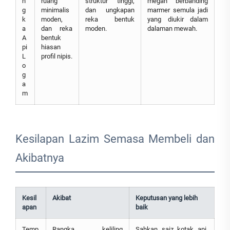
n
ruang
struktur tinggi,
megah berbanding
g
minimalis
dan ungkapan
marmer semula jadi
k
moden,
reka bentuk
yang diukir dalam
a
dan reka
moden.
dalaman mewah.
A
bentuk
pi
hiasan
L
profil nipis.
o
g
a
m
Kesilapan Lazim Semasa Membeli dan
Akibatnya
Kesil
Akibat
Keputusan yang lebih
apan
baik
Temp
Rangka keliling
Sahkan saiz kotak api,