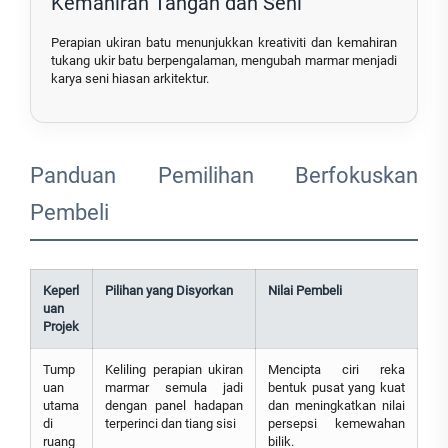
Kemahiran Tangan dan Seni
Perapian ukiran batu menunjukkan kreativiti dan kemahiran
tukang ukir batu berpengalaman, mengubah marmar menjadi
karya seni hiasan arkitektur.
Panduan Pemilihan Berfokuskan
Pembeli
Keperl
Pilihan yang Disyorkan
Nilai Pembeli
uan
Projek
Tump
Keliling perapian ukiran
Mencipta ciri reka
uan
marmar semula jadi
bentuk pusat yang kuat
utama
dengan panel hadapan
dan meningkatkan nilai
di
terperinci dan tiang sisi
persepsi kemewahan
ruang
bilik.