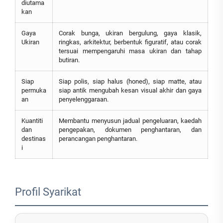
diutama
kan
Gaya
Corak bunga, ukiran bergulung, gaya klasik,
Ukiran
ringkas, arkitektur, berbentuk figuratif, atau corak
tersuai mempengaruhi masa ukiran dan tahap
butiran.
Siap
Siap polis, siap halus (honed), siap matte, atau
permuka
siap antik mengubah kesan visual akhir dan gaya
an
penyelenggaraan.
Kuantiti
Membantu menyusun jadual pengeluaran, kaedah
dan
pengepakan, dokumen penghantaran, dan
destinas
perancangan penghantaran.
i
Profil Syarikat