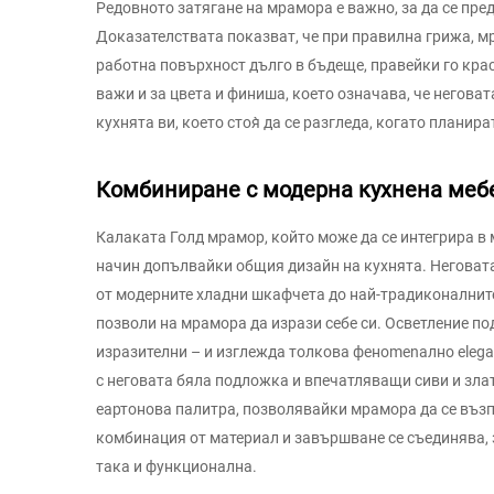
Редовното затягане на мрамора е важно, за да се пре
Доказателствата показват, че при правилна грижа, м
работна повърхност дълго в бъдеще, правейки го крас
важи и за цвета и финиша, което означава, че неговат
кухнята ви, което стоя̀ да се разгледа, когато плани
Комбиниране с модерна кухнена меб
Калаката Голд мрамор, който може да се интегрира в
начин допълвайки общия дизайн на кухнята. Неговат
от модерните хладни шкафчета до най-традиконалните
позволи на мрамора да изрази себе си. Осветление п
изразителни – и изглежда толкова фенomenално elegа
с неговата бяла подложка и впечатляващи сиви и златн
еартонова палитра, позволявайки мрамора да се възпо
комбинация от материал и завършване се съединява, за
така и функционална.