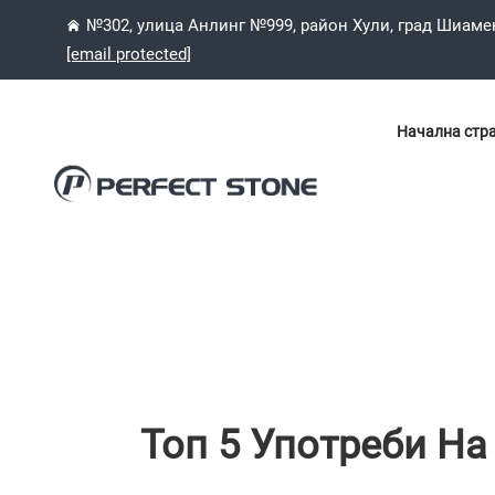
№302, улица Анлинг №999, район Хули, град Шиаме
[email protected]
Начална стр
Топ 5 Употреби На