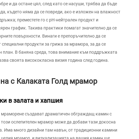
бре и да остане цял, след като се насуши, трябва да бъде
да, където няма да се повреди, ако е изложен на влажност
ръжка; преместете го с pH-нейтрален продукт и
лярен график. Такива практики помагат значително да се
рните повърхности. Винаги е препоръчително да се
 специални продукти за грижа за мрамора, за да се
н план. В баняна среда, това внимание към поддръжката
азва своята висококласна визия година след година.
на с Калаката Голд мрамор
ки в залата и хапшия
о мраморене създават драматичен обграждащ камин с
, този ослепителен мрамор може да добави тази докосна
ка. Има много дизайни там навън, от традиционни камини
т целия мрамор, и визуализацията на вашия камин ще