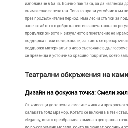
използване в баня. Всичко пак така, за да изглежда до
внимателно запечатан. Това го прави устойчив към во
през продължителен период. Има лесни стъпки за подд
запечатайте го с добро качество запечаталка по регу
продължи живота и визуалното впечатление на мрамо
поддържат тези повърхности, за което се препоръчват
поддържа материалът в ново състояние в дългосроче
се превежда в устойчиво красиво покритие, което зап
Театрални обкръжения на ками
Дизайн на фокусна точка: Смели жил
От живеещи до хапсали, смелите жилки и прекраснот
калаката голд мрамор. Когато се включва в тези стаи
elegancy, която преобразява камина в централна точ
до по-современи модели, които включват околнини о