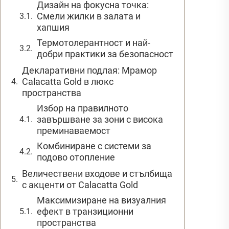
Дизайн на фокусна точка:
Смели жилки в залата и
хапшия
Термотолерантност и най-
добри практики за безопасност
Декларативни подлая: Мрамор
Calacatta Gold в люкс
пространства
Избор на правилното
завършване за зони с висока
преминаваемост
Комбиниране с системи за
подово отопление
Величествени входове и стълбища
с акценти от Calacatta Gold
Максимизиране на визуалния
ефект в транзиционни
пространства