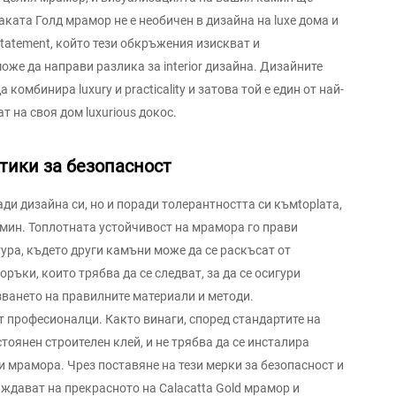
аката Голд мрамор не е необичен в дизайна на luxe дома и
tatement, който тези обкръжения изискват и
же да направи разлика за interior дизайна. Дизайните
комбинира luxury и practicality и затова той е един от най-
т на своя дом luxurious докос.
тики за безопасност
ади дизайна си, но и поради толерантността си къмtoplата,
мин. Топлотната устойчивост на мрамора го прави
тура, където други камъни може да се раскъсат от
ръки, които трябва да се следват, за да се осигури
ването на правилните материали и методи.
 професионалци. Както винаги, според стандартите на
тоянен строителен клей, и не трябва да се инсталира
 мрамора. Чрез поставяне на тези мерки за безопасност и
аждават на прекрасното на Calacatta Gold мрамор и