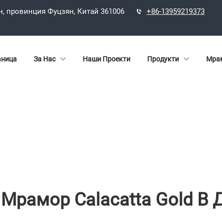
н, провинция Фуцзян, Китай 361006
+86-13959219373
аница
За Нас
Наши Проекти
Продукти
Мрам
 Мрамор Calacatta Gold 