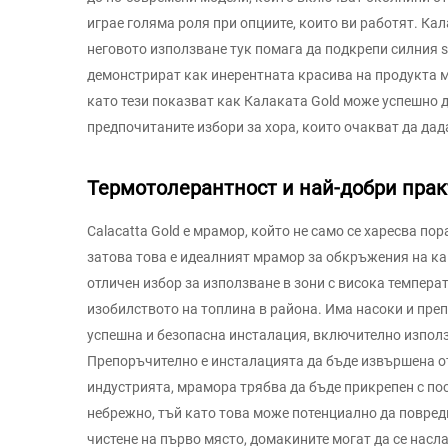
играе голяма роля при опциите, които ви работят. Кал
неговото използване тук помага да подкрепи силния s
демонстрират как инерентната красива на продукта мо
като тези показват как Калаката Gold може успешно да 
предпочитаните избори за хора, които очакват да дада
Термотолерантност и най-добри прак
Calacatta Gold е мрамор, който не само се харесва пор
затова това е идеалният мрамор за обкръжения на ка
отличен избор за използване в зони с висока темпера
изобилството на топлина в района. Има насоки и препо
успешна и безопасна инсталация, включително използ
Препоръчително е инсталацията да бъде извършена от
индустрията, мрамора трябва да бъде прикрепен с пос
небрежно, тъй като това може потенциално да повреди
чистене на първо място, домакините могат да се насл