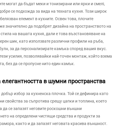
те могат да бъдат меки и тонизирани или ярки и смелi,
добре се подхожда за вида на техната кухня. Този широк
белязван елемент в кухните. Освен това, плочите
же значително да подобрят дизайна на пространството на
стила на вашата кухня, дали е това възстановяване на
ерен шик, като използвате различни профили на ръба,
булн, за да персонализирате камъка според вашия вкус.
ези усилия, позволявайки най-точен монтаж, който взема
а, без да се пропусне нито един камък.
а елегантността в шумни пространства
а добър избор за кухненска плочка. Той се дефинира като
чни свойства за съпротива срещу цапки и топлина, което
За да се запазят неговите роскошни външни
нето на определени чистящи средства и продукти за
амора, както и да запазят неговата красива външност.