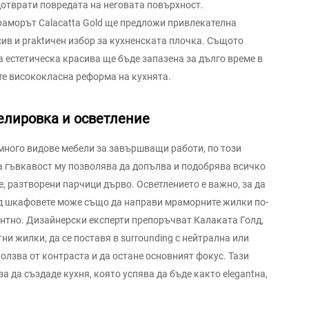
дотврати повредата на неговата повърхност.
раморът Calacatta Gold ще предложи привлекателна
ив и praktичен избор за кухненската плочка. Същото
а естетическа красива ще бъде запазена за дълго време в
рате висококласна реформа на кухнята.
елировка и осветление
 много видове мебели за завършващи работи, по този
а гъвкавост му позволява да допълва и подобрява всичко
, разтворени парчици дърво. Осветлението е важно, за да
од шкафовете може също да направи мраморните жилки по-
нтно. Дизайнерски експерти препоръчват Калаката Голд,
и жилки, да се поставя в surrounding с нейтрална или
лзва от контраста и да остане основният фокус. Тази
 да създаде кухня, която успява да бъде както elegantна,