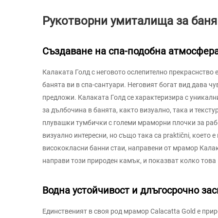
Рукотворни умиталища за баня 
Създаване на спа-подобна атмосфер
Калаката Голд с неговото ослепително прекраснство 
банята ви в спа-сантуари. Неговият богат вид дава чу
предложи. Калаката Голд се характеризира с уникални
за дълбочина в банята, както визуално, така и тексту
плувашки тумбички с големи мраморни плочки за рабо
визуално интересни, но също така са praktični, което
висококласни банни стаи, направени от мрамор Калак
направи този природен камък, и показват колко това
Водна устойчивост и длъгосрочно зас
Единственият в своя род мрамор Calacatta Gold е при