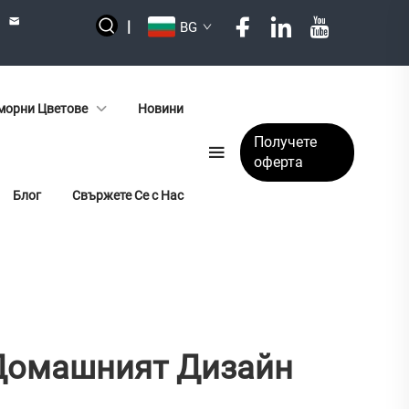
|
BG
орни Цветове
Новини
Получете
оферта
Блог
Свържете Се с Нас
В Домашният Дизайн