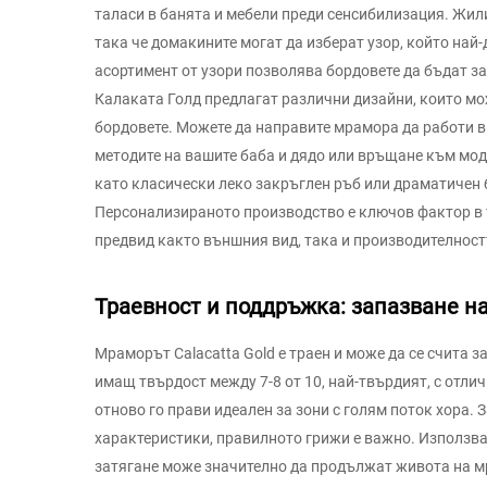
таласи в банята и мебели преди сенсибилизация. Жили
така че домакините могат да изберат узор, който най-
асортимент от узори позволява бордовете да бъдат за
Калаката Голд предлагат различни дизайни, които мо
бордовете. Можете да направите мрамора да работи в 
методите на вашите баба и дядо или връщане към мод
като класически леко закръглен ръб или драматичен 
Персонализираното производство е ключов фактор в т
предвид както външния вид, така и производителностт
Траевност и поддръжка: запазване н
Мраморът Calacatta Gold е траен и може да се счита з
имащ твърдост между 7-8 от 10, най-твърдият, с отли
отново го прави идеален за зони с голям поток хора. 
характеристики, правилното грижи е важно. Използва
затягане може значително да продължат живота на мр