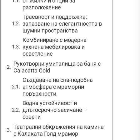
от жилки и опции за
разположение
Траевност и поддръжка:
запазване на елегантността в
шумни пространства
Комбиниране с модерна
кухнена мебелировка и
осветление
Рукотворни умиталища за баня с
Calacatta Gold
Създаване на спа-подобна
атмосфера с мраморни
повърхности
Водна устойчивост и
длъгосрочно засичане –
совети
Театрални обкръжения на камина
с Калаката Голд мрамор