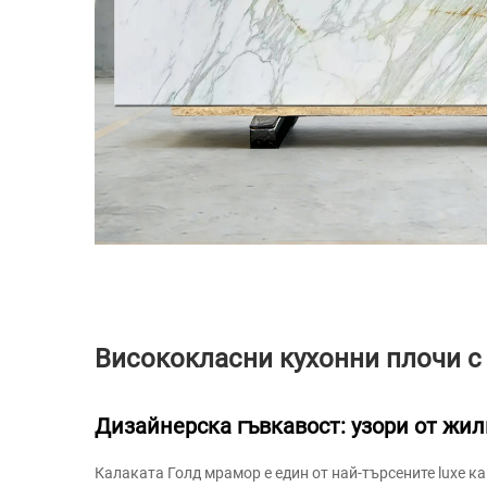
Висококласни кухонни плочи с
Дизайнерска гъвкавост: узори от жи
Калаката Голд мрамор е един от най-търсените luxe ка