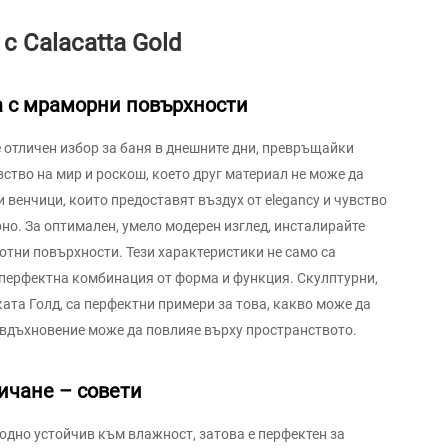
с Calacatta Gold
а с мраморни повърхности
е отличен избор за баня в днешните дни, превръщайки
вство на мир и роскош, което друг материал не може да
 венчици, които предоставят въздух от elegancy и чувство
рно. За оптимален, умело модерен изглед, инсталирайте
тни повърхности. Тези характеристики не само са
 е перфектна комбинация от форма и функция. Скулптурни,
ата Голд, са перфектни примери за това, какво може да
 вдъхновение може да повлияе върху пространството.
ичане – совети
родно устойчив към влажност, затова е перфектен за