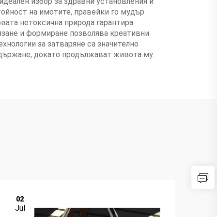
идеален избор за здравни установления и
тойност на имотите, правейки го мудър
овата нетоксична природа гарантира
язане и формиране позволява креативни
хнологии за затваряне са значително
ддържане, докато продължават живота му.
02
0
Jul
Ju