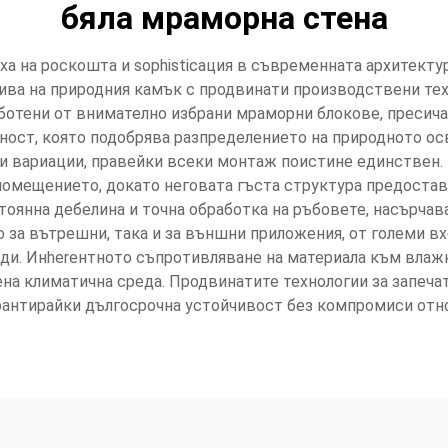
бяла мраморна стена
 на роскошта и sophisticaция в съвременната архитектур
ва на природния камък с продвинати производствени техн
ботени от внимателно избрани мраморни блокове, пресича
хност, която подобрява разпределението на природното ос
ви вариации, правейки всеки монтаж поистине единствен
помещението, докато неговата гъста структура предоста
оянна дебелина и точна обработка на ръбовете, насърча
 за вътрешни, така и за външни приложения, от големи в
ди. Инherентното съпротивляване на материала към влаж
на климатична среда. Продвинатите технологии за запеча
рантирайки дългосрочна устойчивост без компромиси отн