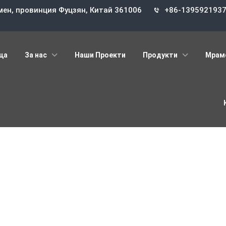
мен, провинция Фуцзян, Китай 361006
+86-139592193
ца
За нас
Наши Проекти
Продукти
Мрам