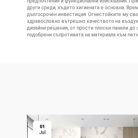
предпочтения и функционални изисквания. При
други среди, където хигиената е основна. Вре
дългосрочен инвестиция. Огнестойките му сво
здравословно вътрешно качеството на въздуха
дизайни решения, от прости плоски панели до 
подобрени съпротивата на материала към петн
01
Jul