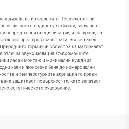
а и дизайн на интериорите. Тези елегантни
ологии, което води до устойчиви, визуално
ни според точни спецификации, и полирани, за
ветление през пространствата. Всеки панел
. Природните термични свойства на материалът
вя отлична звукоизолация. Съвременните
вайки лесен монтаж и минимални нужди за
ходни хали и люксозни баня до комерсиални
ността и температурните вариации го прави
тване защитават повърхността, като запазват
осно естетическото очарование.