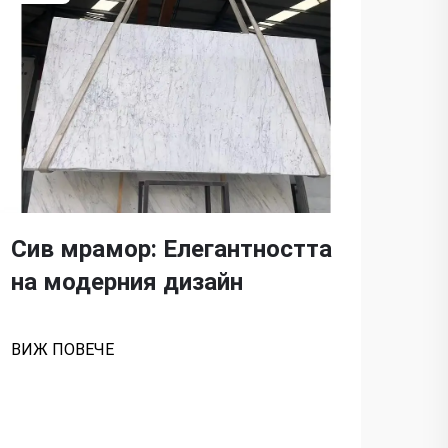
Ръ
Сив мрамор: Елегантността
си
на модерния дизайн
пр
ВИЖ ПОВЕЧЕ
ВИЖ