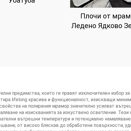
Убатуба
Плочи от мрам
Ледено Ядково З
елни предимства, които ги правят изключителен избор за
тира lifelong красива и функционалност, изискващи мини
свойства на полирания мрамор значително усилват вътреш
аляване на изискванията за изкуствено осветление. Тези
вателни вътрешни температури и потенциално намаляване 
ршване, от високо бляскав до обработени повърхности, у