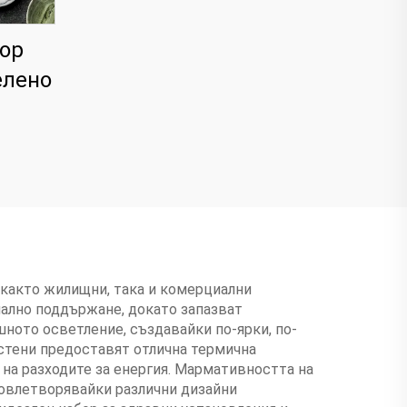
ор
елено
 както жилищни, така и комерциални
мално поддържане, докато запазват
ното осветление, създавайки по-ярки, по-
 стени предоставят отлична термична
на разходите за енергия. Мармативността на
довлетворявайки различни дизайни