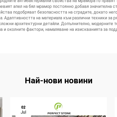
родните антибактериални свойства на мрамора го правят 
мевият апел на бял мрамор постоянно добавя значителна с
йства подобряват безопасността на сградите, докато нег
. Адаптивността на материала към различни техники за р
сложни архитектурни детайли. Допълнително, модерните те
а и околните фактори, намаляване на изискванията за по
Най-нови новини
02
Jul