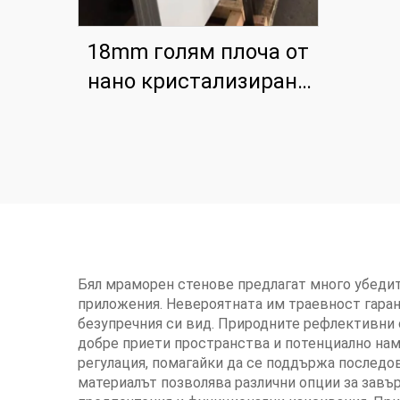
18mm голям плоча от
нано кристализирано
стъкло за плот
Бял мраморен стенове предлагат много убедит
приложения. Невероятната им траевност гаран
безупречния си вид. Природните рефлективни 
добре приети пространства и потенциално нам
регулация, помагайки да се поддържа последо
материалът позволява различни опции за завъ