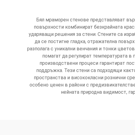
Бял мраморен стенове представляват върха
повърхности комбинират безкрайната краси
ударяващи решения за стени. Стените са изра
да се постигне гладка, отражателна повър
разполага с уникални венчания и тонки цвето
помагат да регулират температурата в 
производствени процеси гарантират пост
поддръжка. Тези стени са подходящи както
пространства и висококласни рознични сре
особено ценен в райони с предизвикателстве
нейната природна видимост, га