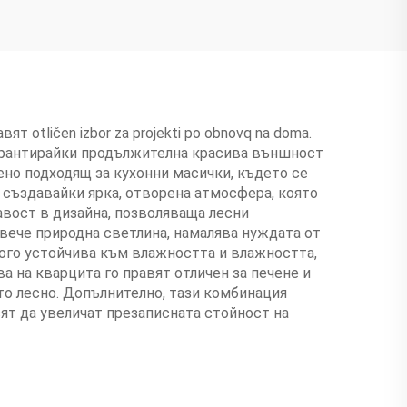
т otličen izbor za projekti po obnovq na doma.
гарантирайки продължителна красива външност
но подходящ за кухонни масички, където се
 създавайки ярка, отворена атмосфера, която
авост в дизайна, позволяваща лесни
овече природна светлина, намалява нуждата от
ного устойчива към влажността и влажността,
а на кварцита го правят отличен за печене и
то лесно. Допълнително, тази комбинация
ят да увеличат презаписната стойност на