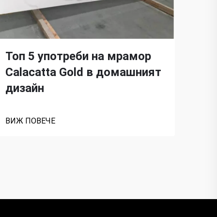
Топ 5 употреби на мрамор
Пр
Calacatta Gold в домашният
си
дизайн
Cal
ВИЖ ПОВЕЧЕ
ВИЖ