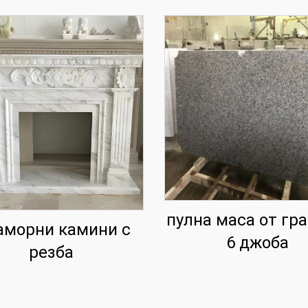
пулна маса от гра
морни камини с
6 джоба
резба