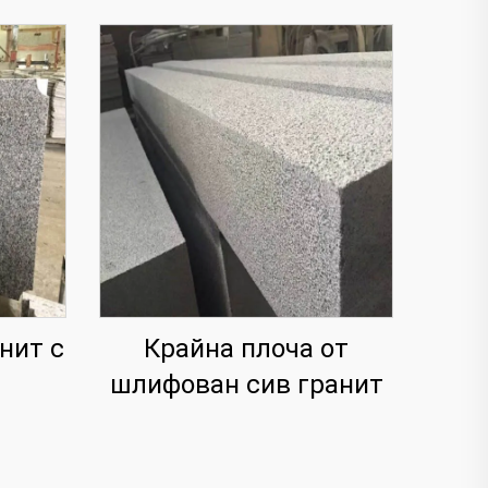
нит с
Крайна плоча от
шлифован сив гранит