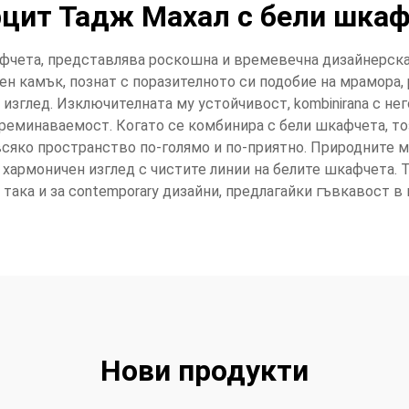
цит Тадж Махал с бели шка
фчета, представлява роскошна и времевечна дизайнерска 
ден камък, познат с поразителното си подобие на мрамора,
d изглед. Изключителната му устойчивост, kombinirana с не
 преминаваемост. Когато се комбинира с бели шкафчета, т
сяко пространство по-голямо и по-приятно. Природните м
 хармоничен изглед с чистите линии на белите шкафчета.
 така и за contemporary дизайни, предлагайки гъвкавост в
Нови продукти