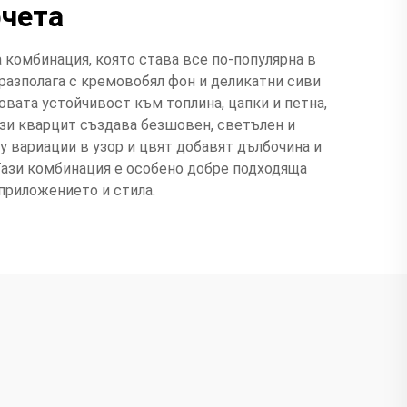
фчета
комбинация, която става все по-популярна в
 разполага с кремовобял фон и деликатни сиви
говата устойчивост към топлина, цапки и петна,
ози кварцит създава безшовен, светълен и
у вариации в узор и цвят добавят дълбочина и
 Тази комбинация е особено добре подходяща
 приложението и стила.