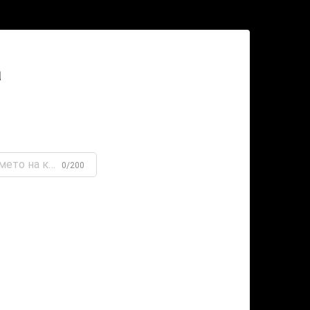
а
0/200