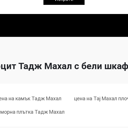
цит Тадж Махал с бели шка
ена на камък Тадж Махал
цена на Тај Махал пло
морна плътка Тадж Махал