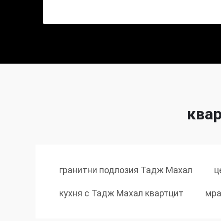
квар
гранитни подлозия Тадж Махал
ц
кухня с Тадж Махал квартцит
мра