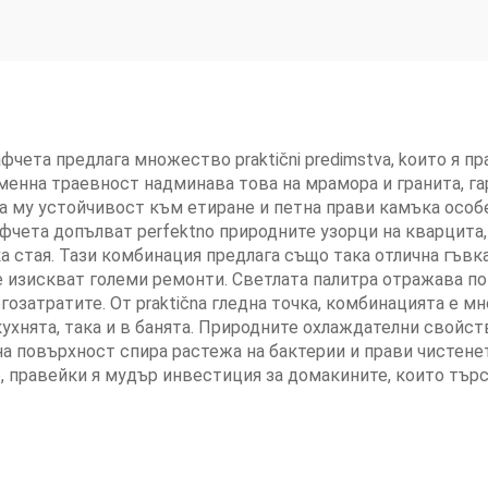
чета предлага множество praktični predimstva, koитo я правя
менна траевност надминава това на мрамора и гранита, 
 му устойчивост към етиране и петна прави камъка особе
фчета допълват perfektno природните узорци на кварцита,
 стая. Тази комбинация предлага също така отлична гъвк
е изискват големи ремонти. Светлата палитра отражава п
озатратите. От praktična гледна точка, комбинацията е м
ухнята, така и в банята. Природните охлаждателни свойств
на повърхност спира растежа на бактерии и прави чистене
, правейки я мудър инвестиция за домакините, които търс