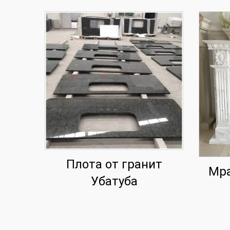
Плота от гранит
Мра
Убатуба