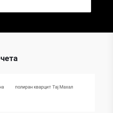
фчета
ча
полиран кварцит Тај Махал