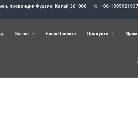
мен, провинция Фуцзян, Китай 361006
+86-139592193
ца
За нас
Наши Проекти
Продукти
Мрам