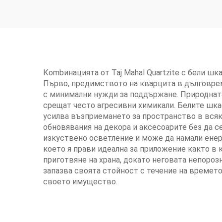
Кombинaцията от Taj Mahal Quartzite с бели шкаф
Първо, предимството на кварцитa в дълговре
с минимални нужди за поддържане. Природната
срещат често агресивни химикали. Белите шка
усилва възприемането за пространство в всяка
обновявания на декора и аксесоарите без да с
изкуствено осветление и може да намали енерг
което я прави идеална за приложение както в к
приготвяне на храна, докато неговата непороз
запазва своята стойност с течение на времето
своето имущество.