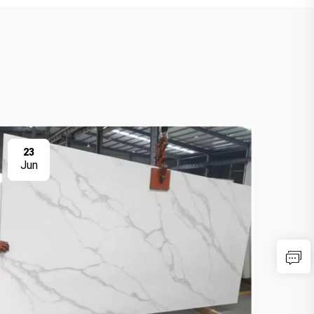
23
2
Jun
Ju