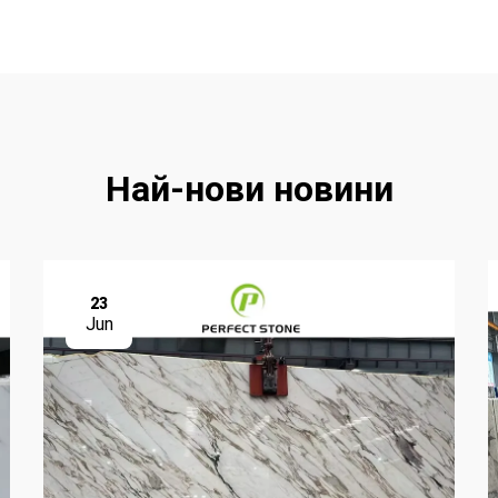
Най-нови новини
23
Jun