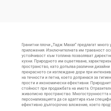
Гранитни плочи „Тадж Махал“ предлагат много 
приложения. Изключителната им траевност ос
устойчивост към топлина позволяват директно 
кухни. Природното им оцветяване, характериз
пространство, като допълва различни дизайни
прекрасното си изглеждане дори при интензив
на течности и петна, което допринася за гиги
прости и икономически ефективни. Природните 
стойност при продажбата на имота. Отразителн
живописно пространство. Многострунността на
персонализацията да се адаптира към специфи
ефективно дългосрочно вложение, което продъ