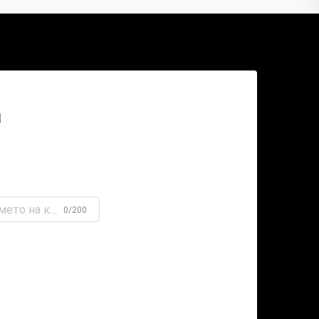
а
0/200