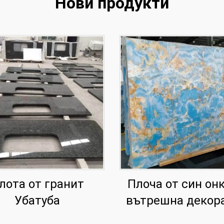
Нови продукти
лота от гранит
Плоча от син онк
Убатуба
вътрешна декор