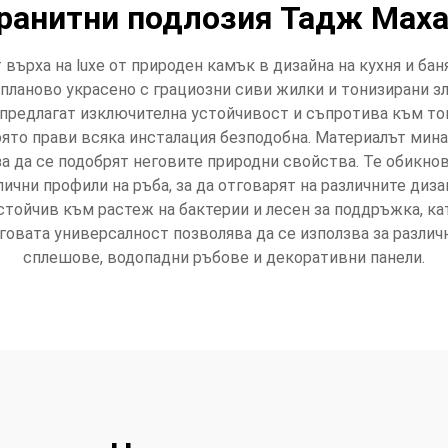
ранитни подлозия Тадж Мах
ърха на luxe от природен камък в дизайна на кухня и баня
 планово украсено с грациозни сиви жилки и тонизирани з
предлагат изключителна устойчивост и съпротива към топли
оято прави всяка инсталация безподобна. Материалът мина
за да се подобрят неговите природни свойства. Те обикно
лични профили на ръба, за да отговарят на различните диз
тойчив към растеж на бактерии и лесен за поддръжка, ка
говата универсалност позволява да се използва за различ
сплешове, водопадни ръбове и декоративни панели.