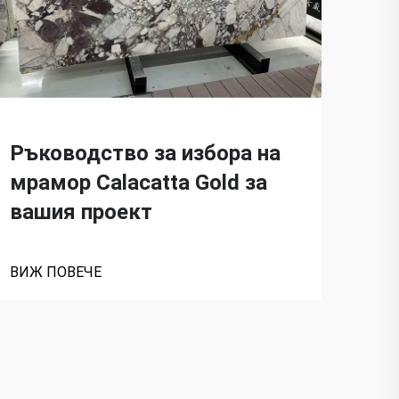
Ръководство за избора на
То
мрамор Calacatta Gold за
Ca
вашия проект
ди
ВИЖ ПОВЕЧЕ
ВИЖ