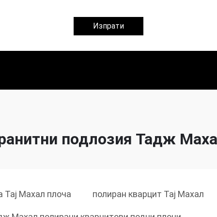
Изпрати
ранитни подлозия Тадж Мах
а Тај Махал плоча
полиран кварцит Тај Махал
дж Махал полирани кварцитови подни плочи