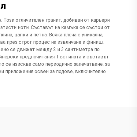
ал
. Този отличителен гранит, добиван от карьери
латисти ноти. Съставът на камъка се състои от
на, цапки и петна. Всяка плоча е уникална,
ва през строг процес на извличане и финиш,
вено се движат между 2 и 3 сантиметра по
айнерски предпочитания. Гъстината и съставът
то се изисква само периодично запечатване, за
ни приложения освен за подове, включително