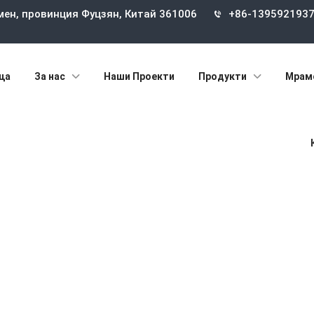
мен, провинция Фуцзян, Китай 361006
+86-139592193
ца
За нас
Наши Проекти
Продукти
Мрам