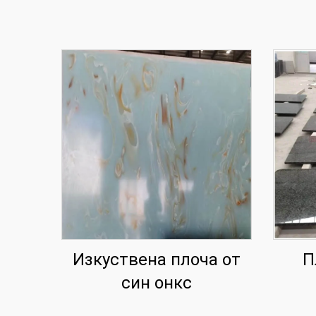
Изкуствена плоча от
П
син онкс