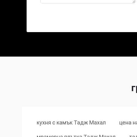
г
кухня с камък Тадж Махал
цена н
мраморна плътка Тадж Махал
та