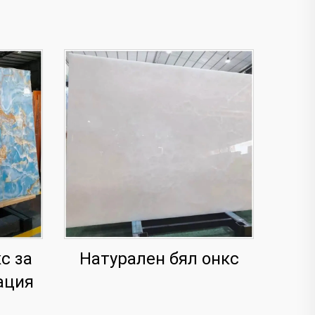
с за
Натурален бял онкс
ация