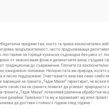
убедителни предимства, което ги прави изключителен избо
игурява продължителност, често продължаваща десетилет
поставяне на гореща кухенска съдоводка без риск от пов
ирано от нежносивия фона и деликатните вени, създава с
 от традиционни до съвременни. Плочите са изключително
но ежедневно ползване. Непористата им природа, когато 
ена и лесно поддържане. Очистването изисква само слабо 
вариации на гранита „Тадж Махал“ гарантират, че всеки 
ите свойства на гранита помагат да усилват природното 
 гранита „Тадж Махал“ позволява различни обработки на р
чни дизайни. Траевността му и времевият му апел правят
лжава да доставя стойност година след година.