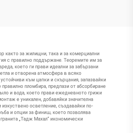
р както за жилищни, така и за комерциални
ия с правилно поддържане. Теоремите им за
реда, което ги прави идеални за забързани
ветла и отворена атмосфера в всяко
 устойчиви към цапки и скърцания, запазвайки
е правилно пломбира, предпази от абсорбиране
мыло и вода, което прави ежедневното грижи
монтаж е уникален, добавяйки значителна
и изкуствено осветление, създавайки по-
ъба и опции за финиш, което позволява
 гранита „Тадж Махал“ икономически