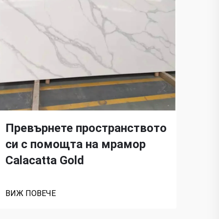
Превърнете пространството
Ръ
си с помощта на мрамор
мра
Calacatta Gold
ва
ВИЖ ПОВЕЧЕ
ВИЖ