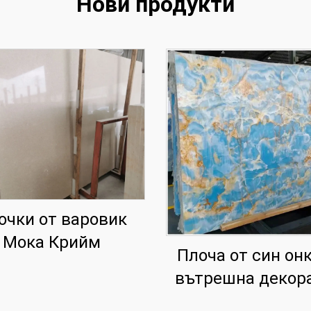
Нови продукти
очки от варовик
Мока Крийм
Плоча от син онк
вътрешна декор