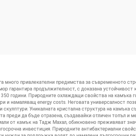
га много привлекателни предимства за съвременното стр
ор гарантира продължителност, с доказана устойчивост 
 350 години. Природните охлаждащи свойства на камъка г
и намаляващ energy costs. Неговата универсалност позв
и скулптури. Уникалната кристална структура на камъка 
а преди да бъде отразена, създавайки отличен топъл и мек
иали от камък на Тадж Махал, обикновено преживяват знач
ългосрочна инвестиция. Природните антибактериални свой
и нужди за поддръжка водят до намалени дългосрочни раз