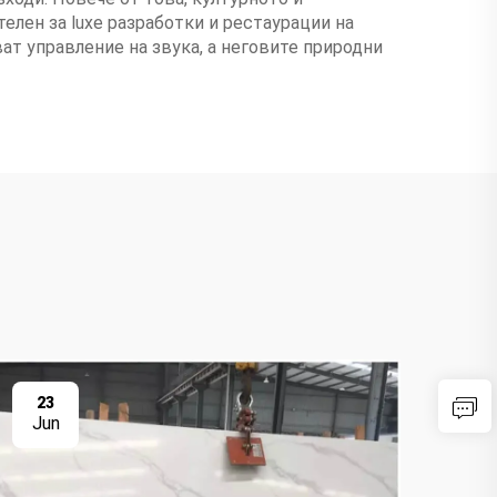
елен за luxe разработки и рестаурации на
ат управление на звука, а неговите природни
23
0
Jun
Ju