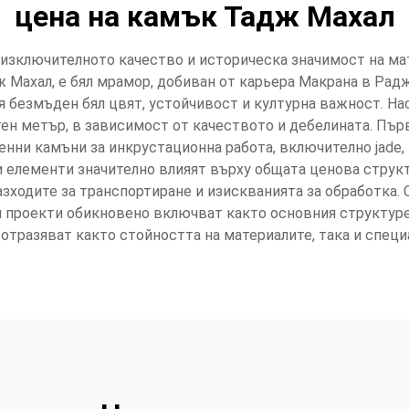
цена на камък Тадж Махал
 изключителното качество и историческа значимост на мат
 Махал, е бял мрамор, добиван от карьера Макрана в Рад
я безмъден бял цвят, устойчивост и културна важност. Н
тен метър, в зависимост от качеството и дебелината. Пър
нни камъни за инкрустационна работа, включително jade, к
 елементи значително влияят върху общата ценова структ
разходите за транспортиране и изискванията за обработка
и проекти обикновено включват както основния структуре
 отразяват както стойността на материалите, така и спец