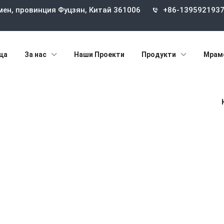
мен, провинция Фуцзян, Китай 361006
+86-139592193
ца
За нас
Наши Проекти
Продукти
Мрам