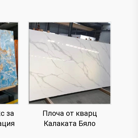
с за
Плоча от кварц
ация
Калаката Бяло