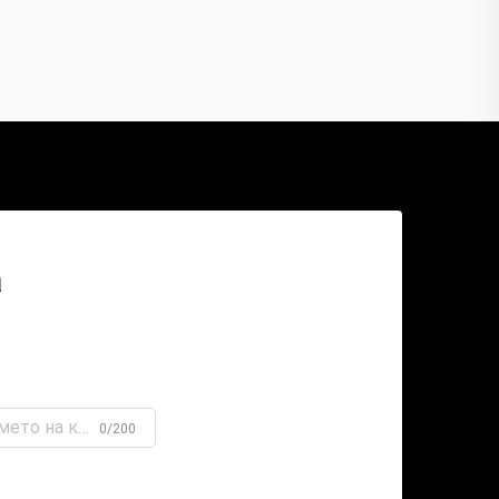
а
0/200