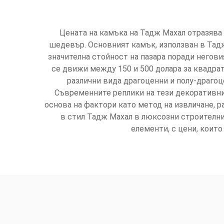
Цената на камъка на Тадж Махал отразява
шедевър. Основният камък, използван в Тадж
значителна стойност на пазара поради негови
се движи между 150 и 500 долара за квадра
различни вида драгоценни и полу-драгоце
Съвременните реплики на тези декоративни
основа на фактори като метод на извличане, 
в стил Тадж Махал в люксозни строителн
елементи, с цени, които