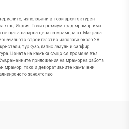
ериалите, използвани в този архитектурен
жастан, Индия. Този премиум град мрамор има
астоящата пазарна цена за мрамора от Макрана
воначалното строителство използва около 28
ристали, туркуаз, лапис лазули и сапфир.
ура. Цената на камъка също се променя въз
. Съвременните приложения на мраморна работа
н мрамор, така и декоративните камъчени
иализираното занаятство.