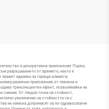
оителство и декоративни приложения. Първо,
към разрушаването от времето, както е
о правят идеален за горещи климати,
олява различни приложения, от плачени и
създава транслюцентен ефект, позволявайки на
 сияние. От гледна точка на стойност,
ително увеличение на стойността си с
ства на камъка допринасят за по-здравословни
ходи. Повече от това, културното и