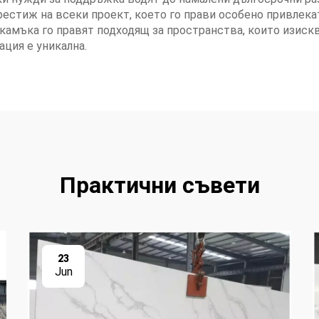
естиж на всеки проект, което го прави особено привлекат
камъка го правят подходящ за пространства, които изискв
ация е уникална.
Практични съвети
23
Jun