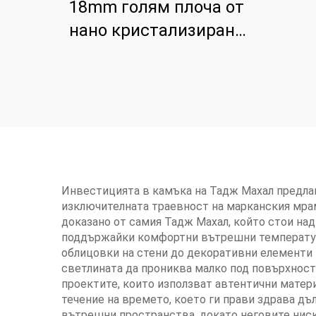
18mm голям плоча от
нано кристализирано
стъкло за плот
Инвестицията в камъка на Тадж Махал предла
изключителната траевност на марканския мрам
доказано от самия Тадж Махал, който стои над
поддържайки комфортни вътрешни температури 
облицовки на стени до декоративни елементи 
светлината да прониква малко под повърхностт
проектите, които използват автентични матер
течение на времето, което ги прави здрава д
вътрешни пространства, докато неговите ниск