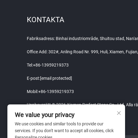
KONTAKTA
Fabriksadress: Binhai industriområde, Shuitou stad, Nan'
Office Add: 302#, Anling Road Nr. 999, Huli, Xiamen, Fujia
Tel:
+86-13959219373
E-post:
[email protected]
Mobil:
+86-13959219373
Upphovsrätt © 2026 Xiamen Perfect Stone Co., Ltd. Alla rä
We value your privacy
We use cookies and similar tools to provide our
services. If you don't want to accept all cookies, click
Personalize cookies.