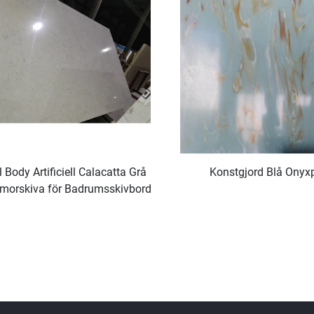
l Body Artificiell Calacatta Grå
Konstgjord Blå Onyxp
morskiva för Badrumsskivbord
och Köksbänk