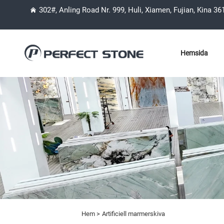
302#, Anling Road Nr. 999, Huli, Xiamen, Fujian, Kina 3
Hemsida
Hem >
Artificiell marmerskiva