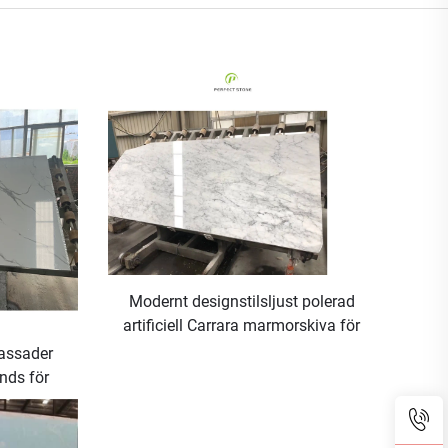
Modernt designstilsljust polerad
artificiell Carrara marmorskiva för
arbetsyta i stenapplikation
Fassader
nds för
sytor