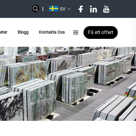
|
SV
Få ett offert
eter
Blogg
Kontakta Oss