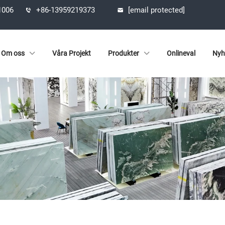
61006
+86-13959219373
[email protected]
Om oss
Våra Projekt
Produkter
Onlineval
Nyh