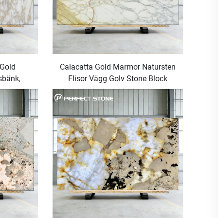
 Gold
Calacatta Gold Marmor Natursten
sbänk,
Flisor Vägg Golv Stone Block
g
Gyllene Marmortopp Italiensk
Ursprung Siena Gold Marmorplatta