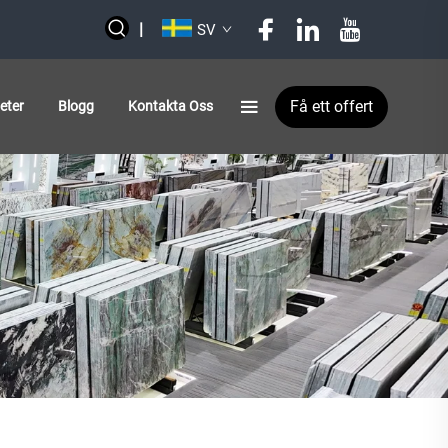
|
SV
Få ett offert
eter
Blogg
Kontakta Oss