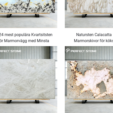
24 mest populära Kvartsitsten
Natursten Calacatta
ör Marmorvägg med Minsta
Marmorskivor för kök
tällningskvantitet (MOQ) 1 St
toalett, golv, väg