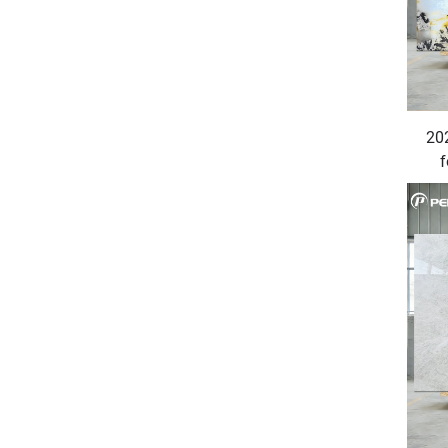
20
f
Bes