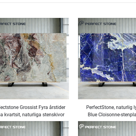
ectstone Grossist Fyra årstider
PerfectStone, naturlig 
a kvartsit, naturliga stenskivor
Blue Cloisonne-stenpla
för väggklädnad och
högklassiga villor och
diskbänkskonstruktion