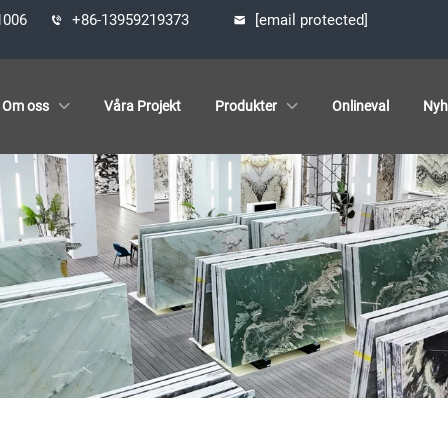
61006
+86-13959219373
[email protected]
Om oss
Våra Projekt
Produkter
Onlineval
Nyh