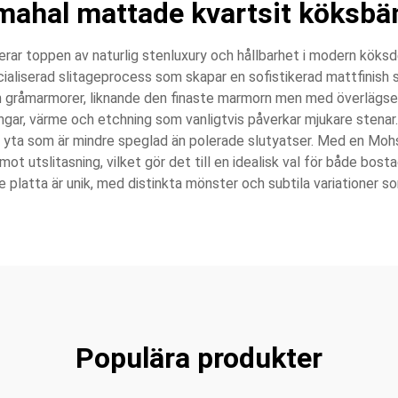
 mahal mattade kvartsit köksbä
rar toppen av naturlig stenluxury och hållbarhet i modern köksde
ialiserad slitageprocess som skapar en sofistikerad mattfinish 
h gråmarmorer, liknande den finaste marmorn men med överlägsen
ingar, värme och etchning som vanligtvis påverkar mjukare stenar
g yta som är mindre speglad än polerade slutyatser. Med en Moh
 utslitasning, vilket gör det till en idealisk val för både bost
 platta är unik, med distinkta mönster och subtila variationer som
Populära produkter