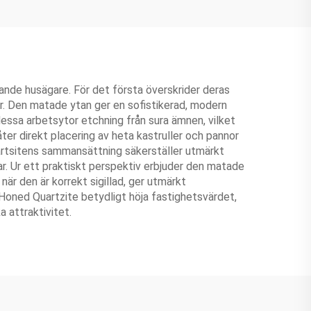
ande husägare. För det första överskrider deras
er. Den matade ytan ger en sofistikerad, modern
essa arbetsytor etchning från sura ämnen, vilket
ter direkt placering av heta kastruller och pannor
vartsitens sammansättning säkerställer utmärkt
r. Ur ett praktiskt perspektiv erbjuder den matade
är den är korrekt sigillad, ger utmärkt
Honed Quartzite betydligt höja fastighetsvärdet,
a attraktivitet.