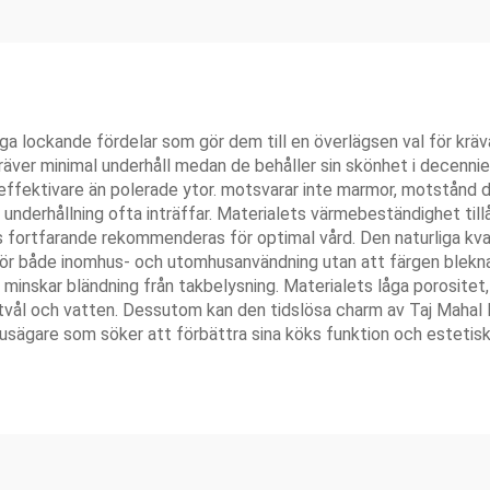
a lockande fördelar som gör dem till en överlägsen val för kräv
kräver minimal underhåll medan de behåller sin skönhet i decenni
ffektivare än polerade ytor. motsvarar inte marmor, motstånd d
nderhållning ofta inträffar. Materialets värmebeständighet tillå
ts fortfarande rekommenderas för optimal vård. Den naturliga k
för både inomhus- och utomhusanvändning utan att färgen blekna
inskar bländning från takbelysning. Materialets låga porositet, n
tvål och vatten. Dessutom kan den tidslösa charm av Taj Mahal 
r husägare som söker att förbättra sina köks funktion och estetisk