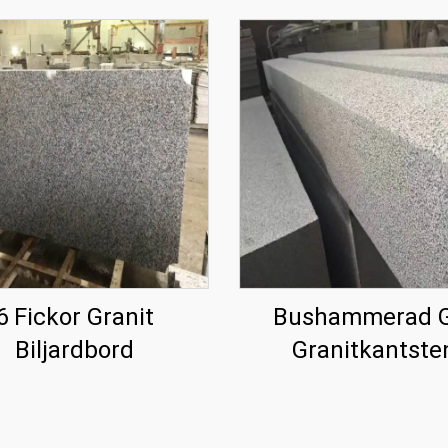
6 Fickor Granit
Bushammerad 
Biljardbord
Granitkantste