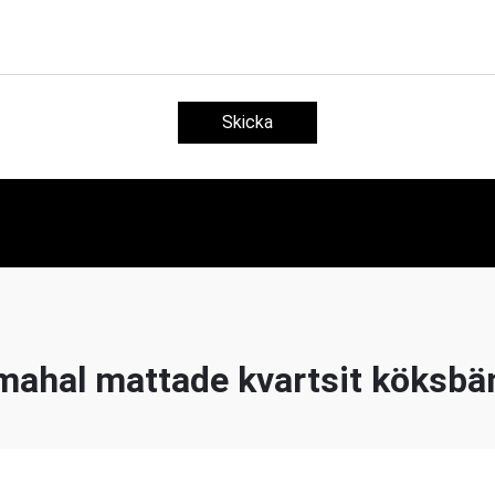
Skicka
 mahal mattade kvartsit köksbä