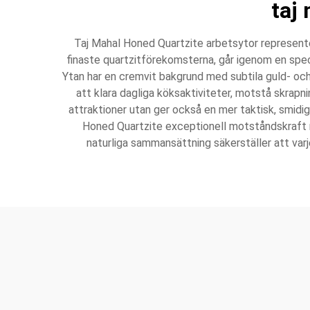
taj
Taj Mahal Honed Quartzite arbetsytor represente
finaste quartzitförekomsterna, går igenom en spec
Ytan har en cremvit bakgrund med subtila guld- oc
att klara dagliga köksaktiviteter, motstå skrapn
attraktioner utan ger också en mer taktisk, smidi
Honed Quartzite exceptionell motståndskraft mot
naturliga sammansättning säkerställer att varje