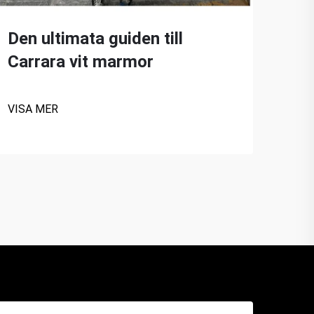
mar
Den ultimata guiden till
VISA
Carrara vit marmor
VISA MER