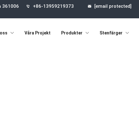
na 361006
+86-13959219373
[email protected]
oss
Våra Projekt
Produkter
Stenfärger