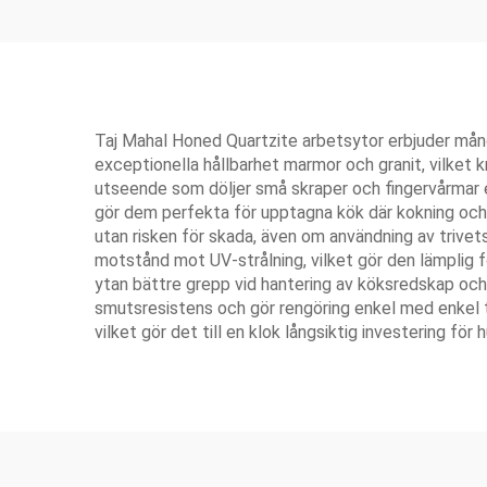
Taj Mahal Honed Quartzite arbetsytor erbjuder mång
exceptionella hållbarhet marmor och granit, vilket 
utseende som döljer små skraper och fingervårmar e
gör dem perfekta för upptagna kök där kokning och u
utan risken för skada, även om användning av trive
motstånd mot UV-strålning, vilket gör den lämplig 
ytan bättre grepp vid hantering av köksredskap och m
smutsresistens och gör rengöring enkel med enkel 
vilket gör det till en klok långsiktig investering fö