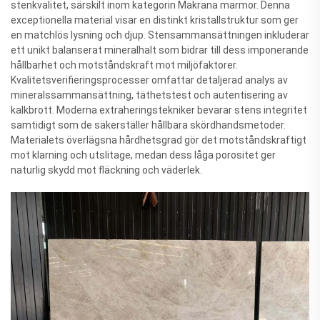
stenkvalitet, särskilt inom kategorin Makrana marmor. Denna
exceptionella material visar en distinkt kristallstruktur som ger
en matchlös lysning och djup. Stensammansättningen inkluderar
ett unikt balanserat mineralhalt som bidrar till dess imponerande
hållbarhet och motståndskraft mot miljöfaktorer.
Kvalitetsverifieringsprocesser omfattar detaljerad analys av
mineralssammansättning, täthetstest och autentisering av
kalkbrott. Moderna extraheringstekniker bevarar stens integritet
samtidigt som de säkerställer hållbara skördhandsmetoder.
Materialets överlägsna hårdhetsgrad gör det motståndskraftigt
mot klarning och utslitage, medan dess låga porositet ger
naturlig skydd mot fläckning och väderlek.