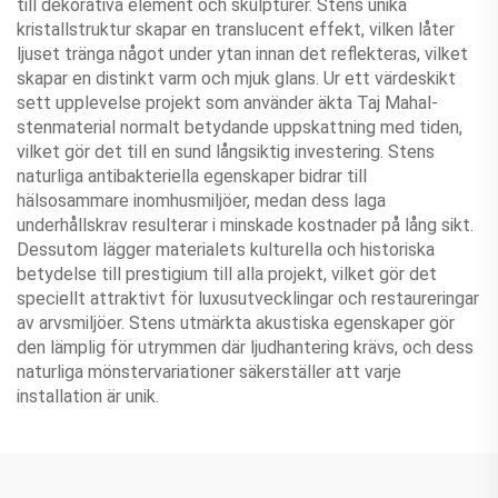
till dekorativa element och skulpturer. Stens unika
kristallstruktur skapar en translucent effekt, vilken låter
ljuset tränga något under ytan innan det reflekteras, vilket
skapar en distinkt varm och mjuk glans. Ur ett värdeskikt
sett upplevelse projekt som använder äkta Taj Mahal-
stenmaterial normalt betydande uppskattning med tiden,
vilket gör det till en sund långsiktig investering. Stens
naturliga antibakteriella egenskaper bidrar till
hälsosammare inomhusmiljöer, medan dess laga
underhållskrav resulterar i minskade kostnader på lång sikt.
Dessutom lägger materialets kulturella och historiska
betydelse till prestigium till alla projekt, vilket gör det
speciellt attraktivt för luxusutvecklingar och restaureringar
av arvsmiljöer. Stens utmärkta akustiska egenskaper gör
den lämplig för utrymmen där ljudhantering krävs, och dess
naturliga mönstervariationer säkerställer att varje
installation är unik.