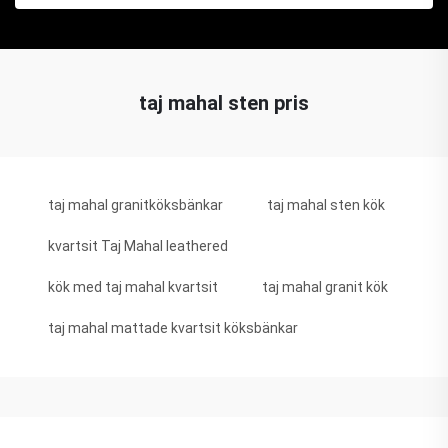
taj mahal sten pris
taj mahal granitköksbänkar
taj mahal sten kök
kvartsit Taj Mahal leathered
kök med taj mahal kvartsit
taj mahal granit kök
taj mahal mattade kvartsit köksbänkar