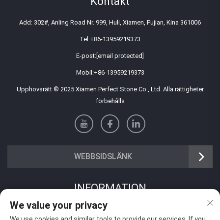
Kontakt
Add: 302#, Anling Road Nr. 999, Huli, Xiamen, Fujian, Kina 361006
Tel:
+86-13959219373
E-post:
[email protected]
Mobil:
+86-13959219373
Upphovsrätt © 2025 Xiamen Perfect Stone Co., Ltd. Alla rättigheter
förbehålls
WEBBSIDSLÄNK
INFORMATION
We value your privacy
Registrera dig för att ta emot vårt veckovisa nyhetsbrev
We use cookies and similar tools to provide our services. If you