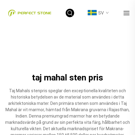
SV
taj mahal sten pris
Taj Mahals stenpris speglar den exceptionella kvaliteten och
historiska betydelsen av de material som användes i detta
arkitektoniska mater. Den primära stenen som användes i Taj
Mahal är vit marmor, hämtad från Makrana gruvarna i Rajasthan,
Indien. Denna premiumgrad marmor har en betydande
marknadsvärde på grund av sin perfekta vita färg, hållbarhet och
kulturella vikten. Det aktuella marknadspriset för Makrana-
marmor varierar mellan 150 till 500 dollar per kvadratmeter,