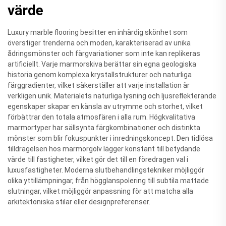
värde
Luxury marble flooring besitter en inhärdig skönhet som
överstiger trenderna och moden, karakteriserad av unika
ådringsmönster och färgvariationer som inte kan replikeras
artificiellt. Varje marmorskiva berättar sin egna geologiska
historia genom komplexa krystallstrukturer och naturliga
färggradienter, vilket säkerställer att varje installation är
verkligen unik. Materialets naturliga lysning och ljusreflekterande
egenskaper skapar en känsla av utrymme och storhet, vilket
förbättrar den totala atmosfären i alla rum. Högkvalitativa
marmortyper har sällsynta färgkombinationer och distinkta
mönster som blir fokuspunkter i inredningskoncept. Den tidlösa
tilldragelsen hos marmorgolv lägger konstant till betydande
värde till fastigheter, vilket gör det till en föredragen val i
luxusfastigheter. Moderna slutbehandlingstekniker möjliggör
olika yttillämpningar, från högglanspolering till subtila mattade
slutningar, vilket möjliggör anpassning för att matcha alla
arkitektoniska stilar eller designpreferenser.