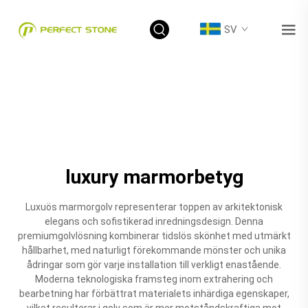
SV
luxury marmorbetyg
Luxuös marmorgolv representerar toppen av arkitektonisk
elegans och sofistikerad inredningsdesign. Denna
premiumgolvlösning kombinerar tidslös skönhet med utmärkt
hållbarhet, med naturligt förekommande mönster och unika
ådringar som gör varje installation till verkligt enastående.
Moderna teknologiska framsteg inom extrahering och
bearbetning har förbättrat materialets inhärdiga egenskaper,
vilket resulterar i golv som är mer motståndskraftiga mot