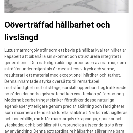
Oöverträffad hållbarhet och
livslängd
Luxusmarmorgolv står som ett bevis på hållbar kvalitet, vilket är
kapabelt att bibehålla sin skönhet och strukturella integritet i
generationer. Den naturliga bildningsprocessen av marmor, som
inträffar under miljontals år med intensiv tryck och värme,
resulterar i ett material med exceptionell hårdhet och täthet.
Denna inhämtade styrka översätts till remarkabel
motståndighet mot utslitage, särskilt uppenbar i högtrafikerade
områden där andra golvmaterial kan visa tecken på försämring.
Moderna bearbetningstekniker förstärker dessa naturliga
egenskaper ytterligare genom precist skärning och färdigheter
som maximera stens strukturella stabilitet. När korrekt sigilleras
och underhålls, motstår marmorgolv skrapningar, sprickor och
yteskador, och bibehåller sitt ursprungliga utseende trots åren
av användning. Denna extraordinaire hållbarhet säkrar inte bara