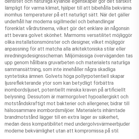
densitet och naturliga kylande egenskaper gör det särskilt
lämpligt för varma klimat, hjälper till att bibehålla bekväma
inomhus temperaturer på ett naturligt sätt. När det gäller
underhåll har moderna sigillmedel och behandlingar
förenklat vårdrutinerna, vilket gör det enklare än någonsin
att bevara golvet skönhet. Marmorns versatilitet möjliggör
olika installationsmönster och designer, vilket möjliggör
anpassning för att matcha alla arkitektoniska stilar eller
inredningsdesignsscheman. Miljömässiga överväganden tas
upp genom hållbara gruvarbeten och materialets naturliga
sammansättning, som inte innehåller några skadliga
syntetiska ämnen. Golvets höga pollyrpotentiell skapar
ljusreflekterande ytor som kan betydligt förbättra
inombordsljuset, potentiellt minska kraven på artificiellt
belysning. Dessutom är marmorgolvet hypoallergiskt och
motståndskraftigt mot bakterier och allergener, bidrar till
hälsosammare inombordsmiljöer. Materialets inhämtade
brandmotstånd lägger till en extra lager av säkerhet,
medan dess kompatibilitet med undergolvsvärmeerbjuder
moderne bekvämlighet utan att kompromissa på stil.