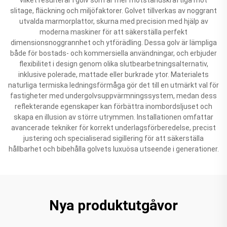
slitage, fläckning och miljöfaktorer. Golvet tillverkas av noggrant
utvalda marmorplattor, skurna med precision med hjälp av
moderna maskiner för att säkerställa perfekt
dimensionsnoggrannhet och ytförädling. Dessa golv är lämpliga
både för bostads- och kommersiella användningar, och erbjuder
flexibilitet i design genom olika slutbearbetningsalternativ,
inklusive polerade, mattade eller burkrade ytor. Materialets
naturliga termiska ledningsförmåga gör det till en utmärkt val för
fastigheter med undergolvsuppvärmningssystem, medan dess
reflekterande egenskaper kan förbättra inombordsljuset och
skapa en illusion av större utrymmen. Installationen omfattar
avancerade tekniker för korrekt underlagsförberedelse, precist
justering och specialiserad sigillering för att säkerställa
hållbarhet och bibehålla golvets luxuösa utseende i generationer.
Nya produktutgåvor