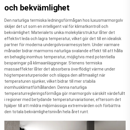
och bekvämlighet
Den naturliga termiska ledningsförmågan hos luxusmarmorgolv
skiljer det ut som en intelligent val för klimatkontroll och
bekvämlighet. Materialets unika molekylärstruktur låter det
effektivt leda och lagra temperatur, vilket gör det till en idealisk
partner för moderna undergolvsvarmesystem. Under varmare
månader bidrar marmorns naturliga svalande effekt till att hålla
en behaglig inomhus temperatur, möjligtvis med potentiella
besparingar på klimaanläggningar. Stenens termiska
massaeffekter låter det absorbera överflödigt värme under
högtemperaturperioder och släppa den alltmaaligt när
temperaturen sjunker, vilket bidrar till mer stabila
inomhusklimatförhållanden. Denna naturliga
temperaturregleringsförmåga gör marmorgolv särskilt värdefullt
i regioner med betydande temperaturvariationer, eftersom det
hjälper till att mildra miljömässiga extremvärden och förbättra
den totala bekvämlighetsnivån hela året runt.