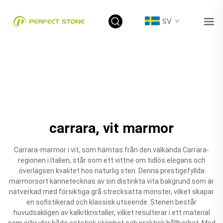
SV
carrara, vit marmor
Carrara-marmor i vit, som hämtas från den välkända Carrara-
regionen i Italien, står som ett vittne om tidlös elegans och
överlägsen kvalitet hos naturlig sten. Denna prestigefyllda
marmorsort kännetecknas av sin distinkta vita bakgrund som är
nätverkad med försiktiga grå strecksatta mönster, vilket skapar
en sofistikerad och klassisk utseende. Stenen består
huvudsakligen av kalkitkristaller, vilket resulterar i ett material
som erbjuder både estetisk skönhet och praktisk hållbarhet. Med