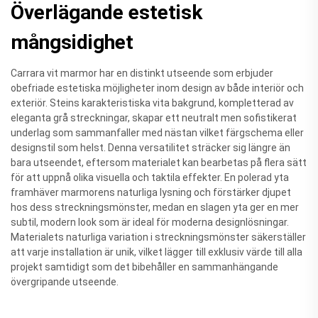
Överlägande estetisk
mångsidighet
Carrara vit marmor har en distinkt utseende som erbjuder
obefriade estetiska möjligheter inom design av både interiör och
exteriör. Steins karakteristiska vita bakgrund, kompletterad av
eleganta grå streckningar, skapar ett neutralt men sofistikerat
underlag som sammanfaller med nästan vilket färgschema eller
designstil som helst. Denna versatilitet sträcker sig längre än
bara utseendet, eftersom materialet kan bearbetas på flera sätt
för att uppnå olika visuella och taktila effekter. En polerad yta
framhäver marmorens naturliga lysning och förstärker djupet
hos dess streckningsmönster, medan en slagen yta ger en mer
subtil, modern look som är ideal för moderna designlösningar.
Materialets naturliga variation i streckningsmönster säkerställer
att varje installation är unik, vilket lägger till exklusiv värde till alla
projekt samtidigt som det bibehåller en sammanhängande
övergripande utseende.