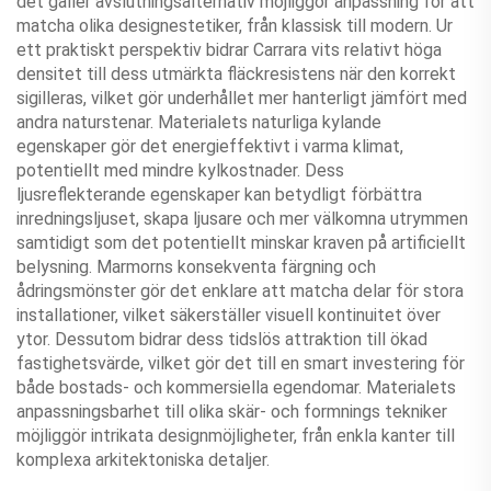
det gäller avslutningsalternativ möjliggör anpassning för att
matcha olika designestetiker, från klassisk till modern. Ur
ett praktiskt perspektiv bidrar Carrara vits relativt höga
densitet till dess utmärkta fläckresistens när den korrekt
sigilleras, vilket gör underhållet mer hanterligt jämfört med
andra naturstenar. Materialets naturliga kylande
egenskaper gör det energieffektivt i varma klimat,
potentiellt med mindre kylkostnader. Dess
ljusreflekterande egenskaper kan betydligt förbättra
inredningsljuset, skapa ljusare och mer välkomna utrymmen
samtidigt som det potentiellt minskar kraven på artificiellt
belysning. Marmorns konsekventa färgning och
ådringsmönster gör det enklare att matcha delar för stora
installationer, vilket säkerställer visuell kontinuitet över
ytor. Dessutom bidrar dess tidslös attraktion till ökad
fastighetsvärde, vilket gör det till en smart investering för
både bostads- och kommersiella egendomar. Materialets
anpassningsbarhet till olika skär- och formnings tekniker
möjliggör intrikata designmöjligheter, från enkla kanter till
komplexa arkitektoniska detaljer.