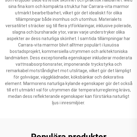
sina fina korn och kompakta struktur har Carrara-vita marmor
utmärkt bearbetbarhet, vilket gör det idealiskt för olika
tillämpningar både inomhus och utomhus. Materialets
versatilitet sträcker sig till flera ytförklaringar, inklusive polerade,
slagna och bursharade ytor, varav varje understryker olika
aspekter av dess naturliga skönhet. I samtida tillämpningar har
Carrara-vita marmor blivit alltmer populärt i luxuösa
bostadsprojekt, kommersiella utrymmen och arkitektoniska
landmärken. Dess exceptionella egenskaper inkluderar moderata
vattnsabsorptionsrater, imponerande tryckstyrka och
remarkabel motståndighet mot utslitage, vilket gör det lämpligt
för golvvägar, väggklädnader, köksbänkar och dekorativa
element. Marmorens naturliga kylande egenskaper gör det också
till ett utmärkt val för utrymmen där temperaturreglering krävs,
medan dess reflekterande egenskaper kan förstärka naturligt
ljus i inresmiljöer.
Populära produkter