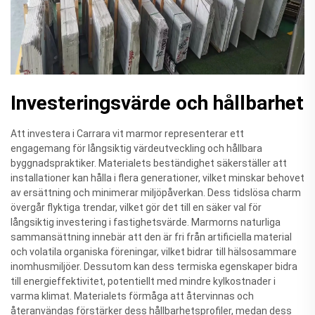
Investeringsvärde och hållbarhet
Att investera i Carrara vit marmor representerar ett
engagemang för långsiktig värdeutveckling och hållbara
byggnadspraktiker. Materialets beständighet säkerställer att
installationer kan hålla i flera generationer, vilket minskar behovet
av ersättning och minimerar miljöpåverkan. Dess tidslösa charm
övergår flyktiga trendar, vilket gör det till en säker val för
långsiktig investering i fastighetsvärde. Marmorns naturliga
sammansättning innebär att den är fri från artificiella material
och volatila organiska föreningar, vilket bidrar till hälsosammare
inomhusmiljöer. Dessutom kan dess termiska egenskaper bidra
till energieffektivitet, potentiellt med mindre kylkostnader i
varma klimat. Materialets förmåga att återvinnas och
återanvändas förstärker dess hållbarhetsprofiler, medan dess