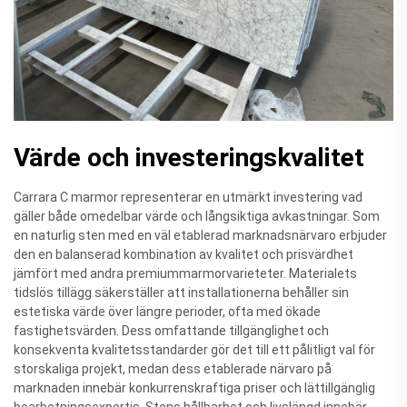
Värde och investeringskvalitet
Carrara C marmor representerar en utmärkt investering vad
gäller både omedelbar värde och långsiktiga avkastningar. Som
en naturlig sten med en väl etablerad marknadsnärvaro erbjuder
den en balanserad kombination av kvalitet och prisvärdhet
jämfört med andra premiummarmorvarieteter. Materialets
tidslös tillägg säkerställer att installationerna behåller sin
estetiska värde över längre perioder, ofta med ökade
fastighetsvärden. Dess omfattande tillgänglighet och
konsekventa kvalitetsstandarder gör det till ett pålitligt val för
storskaliga projekt, medan dess etablerade närvaro på
marknaden innebär konkurrenskraftiga priser och lättillgänglig
bearbetningsexpertis. Stens hållbarhet och livslängd innebär