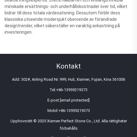
minskade ersättnings- och underhållskostnader över tid, vilket
bidrar till dess totala värdesatsning. Dessutom förblir dess
klassiska utseende modersjukt oberoende av förändrade
designtrender, vilket säkerställer en varaktig avkastning på
investeringen.
Kontakt
Add: 302#, Anling Road Nr. 999, Huli, Xiamen, Fujian, Kina 361006
Tel:
+86-13959219373
E-post:
[email protected]
Mobil:
+86-13959219373
Upphovsrätt © 2025 Xiamen Perfect Stone Co., Ltd. Alla rättigheter
förbehålls