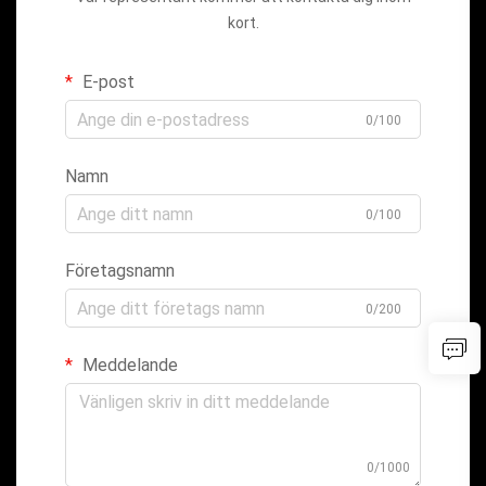
kort.
E-post
0/100
Namn
0/100
Företagsnamn
0/200
Meddelande
0/1000