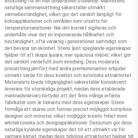
avslutning för en mer underdriven utseende. Marmorens
naturliga sammansättning säkerställer utmärkt
värmebeständighet, vilket gör det särskilt lämpligt för
köksapplikationer och områden som utsätts för
temperaturvariationer. När det korrekt sigilleras och
underhålls visar det en imponerande hållbarhet och
beständighet, ofta varaktig i generationer samtidigt som
det bevarar sin skönhet. Stens ljust speglande egenskaper
hjälper till att skapa ljusare, mer spaciösa miljöer, vilket gör
det särskilt värdefullt inom inredning. Dess moderata
prissättning jämfört med andra premiummarmor erbjuder
utmärkt värde för dess kvalitet och estetiska attraktivitet.
Materialets breda tillgänglighet säkerställer konsekvent
leverans för storskaliga projekt, medan dess etablerade
marknadsnärvaro betyder att det finns många erfarna
fabrikäter som är bekanta med dess egenskaper. Stens
förmåga att skäras och formas precist möjliggör komplexa
designer och mönster, vilket möjliggör kreativ frihet inom
arkitektoniska och designapplikationer. Dessutom gör dess
naturliga kylande egenskaper det till ett utmärkt val för
varmare klimat, medan dess tidslösa attraktivitet hjälper till