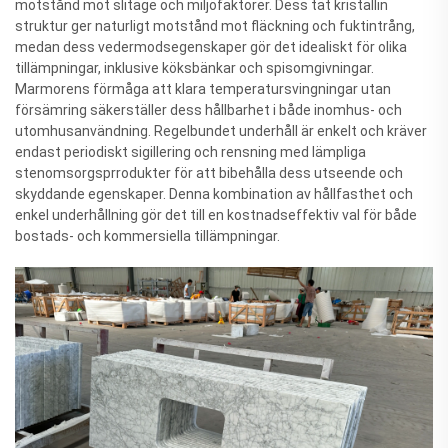
motstånd mot slitage och miljöfaktorer. Dess tät kristallin
struktur ger naturligt motstånd mot fläckning och fuktintrång,
medan dess vedermodsegenskaper gör det idealiskt för olika
tillämpningar, inklusive köksbänkar och spisomgivningar.
Marmorens förmåga att klara temperatursvingningar utan
försämring säkerställer dess hållbarhet i både inomhus- och
utomhusanvändning. Regelbundet underhåll är enkelt och kräver
endast periodiskt sigillering och rensning med lämpliga
stenomsorgsprrodukter för att bibehålla dess utseende och
skyddande egenskaper. Denna kombination av hållfasthet och
enkel underhållning gör det till en kostnadseffektiv val för både
bostads- och kommersiella tillämpningar.