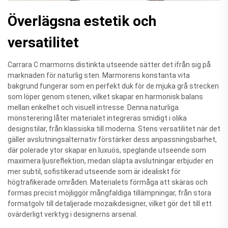
Överlägsna estetik och
versatilitet
Carrara C marmorns distinkta utseende sätter det ifrån sig på
marknaden för naturlig sten. Marmorens konstanta vita
bakgrund fungerar som en perfekt duk för de mjuka grå strecken
som löper genom stenen, vilket skapar en harmonisk balans
mellan enkelhet och visuell intresse. Denna naturliga
mönsterering låter materialet integreras smidigt i olika
designstilar, från klassiska till moderna. Stens versatilitet när det
gäller avslutningsalternativ förstärker dess anpassningsbarhet,
där polerade ytor skapar en luxuös, speglande utseende som
maximera ljusreflektion, medan släpta avslutningar erbjuder en
mer subtil, sofistikerad utseende som är idealiskt för
högtrafikerade områden. Materialets förmåga att skäras och
formas precist möjliggör mångfaldiga tillämpningar, från stora
formatgolv till detaljerade mozaikdesigner, vilket gör det till ett
ovärderligt verktyg i designerns arsenal.