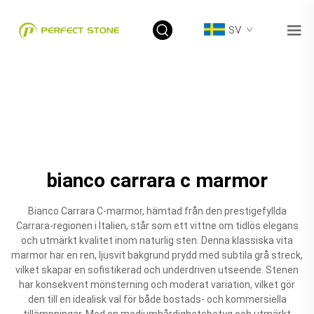
SV
bianco carrara c marmor
Bianco Carrara C-marmor, hämtad från den prestigefyllda
Carrara-regionen i Italien, står som ett vittne om tidlös elegans
och utmärkt kvalitet inom naturlig sten. Denna klassiska vita
marmor har en ren, ljusvit bakgrund prydd med subtila grå streck,
vilket skapar en sofistikerad och underdriven utseende. Stenen
har konsekvent mönsterning och moderat variation, vilket gör
den till en idealisk val för både bostads- och kommersiella
tillämpningar. Med en mediumhårdighetsbetyg och utmärkt