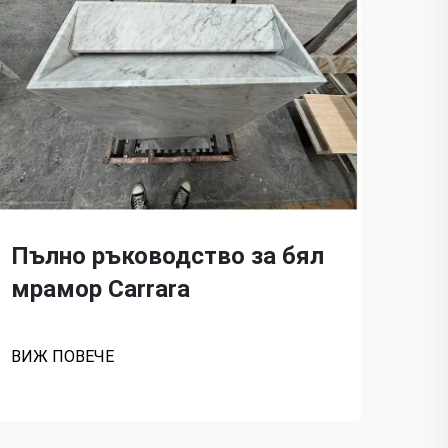
Си
на
Пълно ръководство за бял
мрамор Carrara
ВИЖ
ВИЖ ПОВЕЧЕ