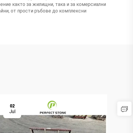
ениe както за жилищни, така и за комерсиални
айни, от прости ръбове до комплексни
02
0
Jul
Ju