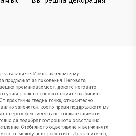
камък
вътрешна декорация
през вековете. Изключителната му
а продължат за поколения. Неговата
човешка преминаваемост, докато неговите
ого универсален относно опциите за финиш,
От практична гледна точка, относително
авилно запечатан, което прави поддръжката му
вят енергоефективен в по-топлите климати,
телно да подобрят вътрешното осветление,
ветление. Стабилното оцветяване и венчанията
итетност между повърхностите. Допълнително,