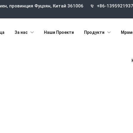
мен, провинция Фуцзян, Китай 361006
+86-139592193
ца
За нас
Наши Проекти
Продукти
Мрам