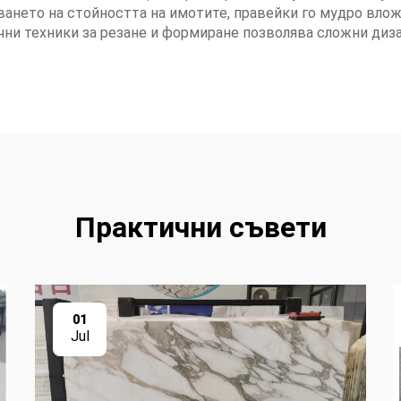
ането на стойността на имотите, правейки го мудро влож
чни техники за резане и формиране позволява сложни диз
Практични съвети
01
Jul