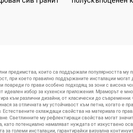
фован сив гранит
полускъпоценен 
лни предимства, които са поддържали популярността му 
ст, при което правилно поддържаните инсталации могат д
и повреди го прави особено подходящ за зони с висока 
ят идеален избор за кухенски приложения. Мраморът е мн
ира към различни дизайни, от класически до съвременни. 
нася за отличната му устойчивост към петна, когато е пр
и. Естествените охлаждащи свойства на материала го пра
ане. Светлинните му рефлектиращи свойства могат значи
а, като потенциално намаляват нуждата от изкуствено ос
ета за големи инсталации, гарантирайки визуална контину