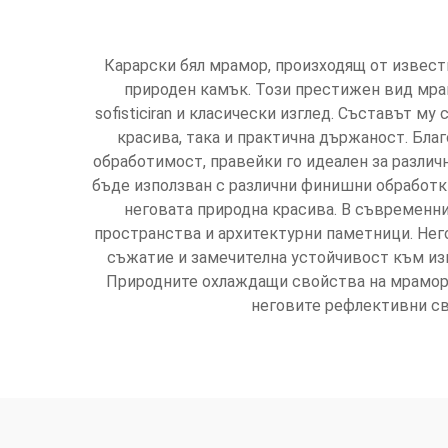
Карарски бял мрамор, произходящ от извест
природен камък. Този престижен вид мрам
sofisticiran и класически изглед. Съставът м
красива, така и практична държаност. Бла
обработимост, правейки го идеален за разли
бъде използван с различни финишни обработки
неговата природна красива. В съвременни
пространства и архитектурни паметници. Нег
съжатие и замечителна устойчивост към изн
Природните охлаждащи свойства на мрамора 
неговите рефлективни св