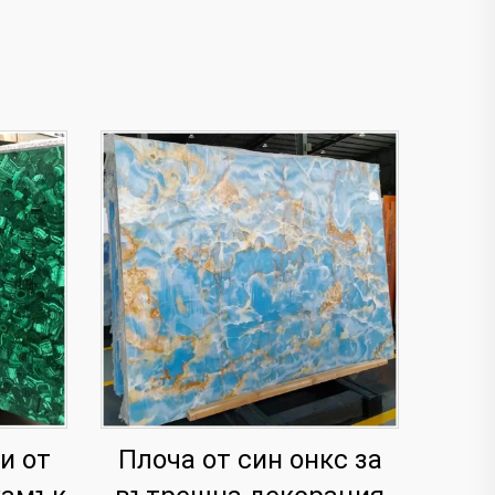
и от
Плоча от син онкс за