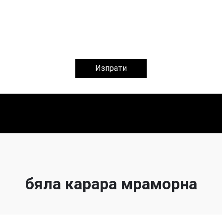
Изпрати
бяла карара мраморна