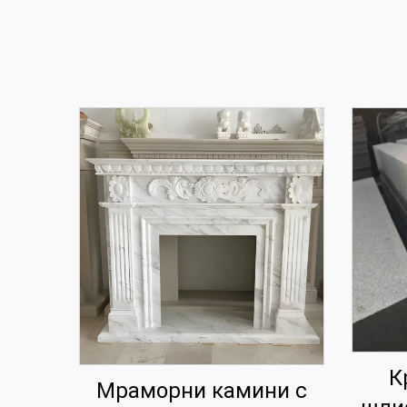
К
Мраморни камини с