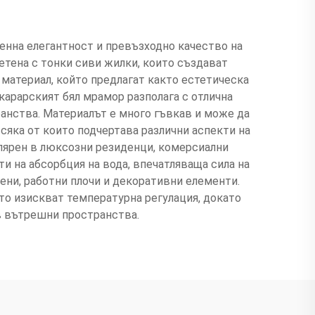
енна елегантност и превъзходно качество на
етена с тонки сиви жилки, които създават
о материал, който предлагат както естетическа
карарският бял мрамор разполага с отлична
анства. Материалът е много гъвкав и може да
сяка от които подчертава различни аспекти на
улярен в люксозни резиденци, комерсиални
 на абсорбция на вода, впечатляваща сила на
ени, работни плочи и декоративни елементи.
то изискват температурна регулация, докато
в вътрешни пространства.