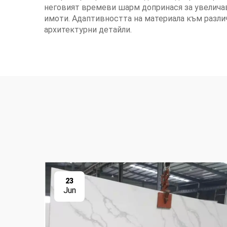
неговият времеви шарм допринася за увеличав
имоти. Адаптивността на материала към разли
архитектурни детайли.
23
Jun