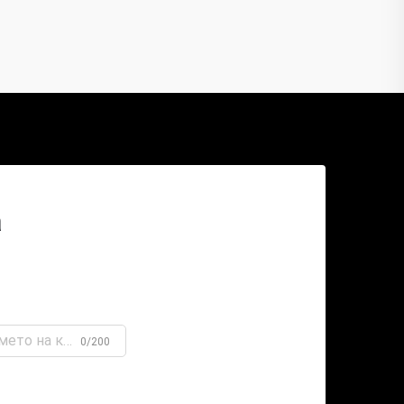
а
0/200