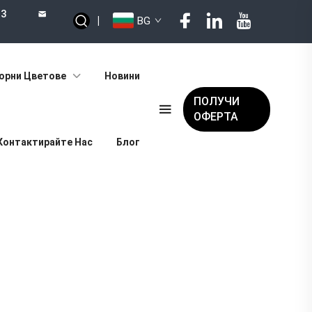
73
|
BG
орни Цветове
Новини
ПОЛУЧИ
ОФЕРТА
Контактирайте Нас
Блог