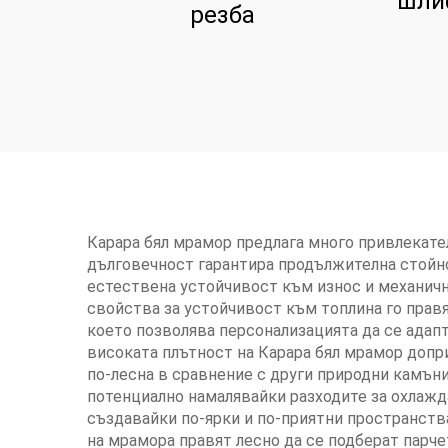
шли
резба
Карара бял мрамор предлага много привлекате
дълговечност гарантира продължителна стойно
естествена устойчивост към износ и механичн
свойства за устойчивост към топлина го прав
което позволява персонализацията да се адапт
високата плътност на Карара бял мрамор допри
по-лесна в сравнение с други природни камън
потенциално намалявайки разходите за охлажд
създавайки по-ярки и по-приятни пространств
на мрамора правят лесно да се подберат парч