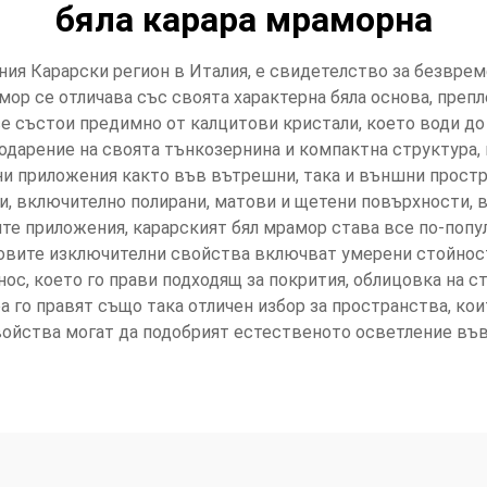
бяла карара мраморна
ния Карарски регион в Италия, е свидетелство за безврем
ор се отличава със своята характерна бяла основа, препл
у се състои предимно от калцитови кристали, което води д
годарение на своята тънкозернина и компактна структура, 
чни приложения както във вътрешни, така и външни простр
, включително полирани, матови и щетени повърхности, в
те приложения, карарският бял мрамор става все по-поп
овите изключителни свойства включват умерени стойности
ос, което го прави подходящ за покрития, облицовка на ст
го правят също така отличен избор за пространства, кои
ойства могат да подобрият естественото осветление въ