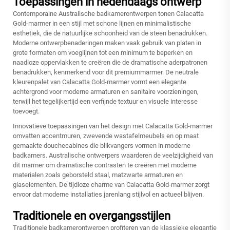
Toepassingen in hedendaags ontwerp
Contemporaine Australische badkamerontwerpen tonen Calacatta
Gold-marmer in een stijl met schone lijnen en minimalistische
esthetiek, die de natuurlijke schoonheid van de steen benadrukken.
Moderne ontwerpbenaderingen maken vaak gebruik van platen in
grote formaten om voeglijnen tot een minimum te beperken en
naadloze oppervlakken te creëren die de dramatische aderpatronen
benadrukken, kenmerkend voor dit premiummarmer. De neutrale
kleurenpalet van Calacatta Gold-marmer vormt een elegante
achtergrond voor moderne armaturen en sanitaire voorzieningen,
terwijl het tegelijkertijd een verfijnde textuur en visuele interesse
toevoegt.
Innovatieve toepassingen van het design met Calacatta Gold-marmer
omvatten accentmuren, zwevende wastafelmeubels en op maat
gemaakte douchecabines die blikvangers vormen in moderne
badkamers. Australische ontwerpers waarderen de veelzijdigheid van
dit marmer om dramatische contrasten te creëren met moderne
materialen zoals geborsteld staal, matzwarte armaturen en
glaselementen. De tijdloze charme van Calacatta Gold-marmer zorgt
ervoor dat moderne installaties jarenlang stijlvol en actueel blijven.
Traditionele en overgangsstijlen
Traditionele badkamerontwerpen profiteren van de klassieke elegantie