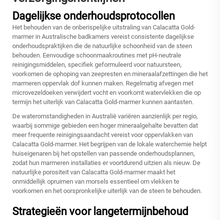
Dagelijkse onderhoudsprotocollen
Het behouden van de onberispelijke uitstraling van Calacatta Gold-
marmer in Australische badkamers vereist consistente dagelijkse
onderhoudspraktijken die de natuurlijke schoonheid van de steen
behouden. Eenvoudige schoonmaakroutines met pH-neutrale
reinigingsmiddelen, specifiek geformuleerd voor natuursteen,
voorkomen de ophoping van zeepresten en mineraalafzettingen die het
marmeren oppervlak dof kunnen maken. Regelmatig afvegen met
microvezeldoeken verwijdert vocht en voorkomt watervlekken die op
termijn het uiterlijk van Calacatta Gold-marmer kunnen aantasten.
De wateromstandigheden in Australië variëren aanzienlijk per regio,
waarbij sommige gebieden een hoger mineraalgehalte bevatten dat
meer frequente reinigingsaandacht vereist voor oppervlakken van
Calacatta Gold-marmer. Het begrijpen van de lokale waterchemie helpt
huiseigenaren bij het opstellen van passende onderhoudsplannen,
zodat hun marmeren installaties er voortdurend uitzien als nieuw. De
natuurlijke porositeit van Calacatta Gold-marmer maakt het
onmiddellijk opruimen van morsels essentieel om vlekken te
voorkomen en het oorspronkelijke uiterlijk van de steen te behouden.
Strategieën voor langetermijnbehoud