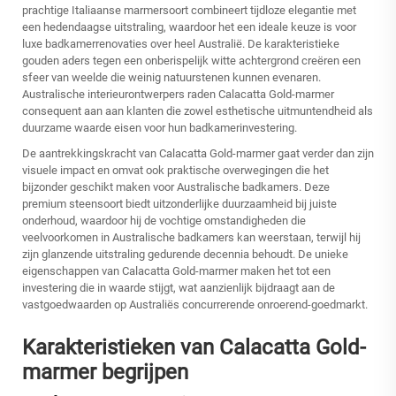
prachtige Italiaanse marmersoort combineert tijdloze elegantie met
een hedendaagse uitstraling, waardoor het een ideale keuze is voor
luxe badkamerrenovaties over heel Australië. De karakteristieke
gouden aders tegen een onberispelijk witte achtergrond creëren een
sfeer van weelde die weinig natuurstenen kunnen evenaren.
Australische interieurontwerpers raden Calacatta Gold-marmer
consequent aan aan klanten die zowel esthetische uitmuntendheid als
duurzame waarde eisen voor hun badkamerinvestering.
De aantrekkingskracht van Calacatta Gold-marmer gaat verder dan zijn
visuele impact en omvat ook praktische overwegingen die het
bijzonder geschikt maken voor Australische badkamers. Deze
premium steensoort biedt uitzonderlijke duurzaamheid bij juiste
onderhoud, waardoor hij de vochtige omstandigheden die
veelvoorkomen in Australische badkamers kan weerstaan, terwijl hij
zijn glanzende uitstraling gedurende decennia behoudt. De unieke
eigenschappen van Calacatta Gold-marmer maken het tot een
investering die in waarde stijgt, wat aanzienlijk bijdraagt aan de
vastgoedwaarden op Australiës concurrerende onroerend-goedmarkt.
Karakteristieken van Calacatta Gold-
marmer begrijpen