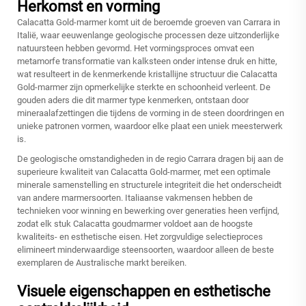
Herkomst en vorming
Calacatta Gold-marmer komt uit de beroemde groeven van Carrara in
Italië, waar eeuwenlange geologische processen deze uitzonderlijke
natuursteen hebben gevormd. Het vormingsproces omvat een
metamorfe transformatie van kalksteen onder intense druk en hitte,
wat resulteert in de kenmerkende kristallijne structuur die Calacatta
Gold-marmer zijn opmerkelijke sterkte en schoonheid verleent. De
gouden aders die dit marmer type kenmerken, ontstaan door
mineraalafzettingen die tijdens de vorming in de steen doordringen en
unieke patronen vormen, waardoor elke plaat een uniek meesterwerk
is.
De geologische omstandigheden in de regio Carrara dragen bij aan de
superieure kwaliteit van Calacatta Gold-marmer, met een optimale
minerale samenstelling en structurele integriteit die het onderscheidt
van andere marmersoorten. Italiaanse vakmensen hebben de
technieken voor winning en bewerking over generaties heen verfijnd,
zodat elk stuk
Calacatta goudmarmer
voldoet aan de hoogste
kwaliteits- en esthetische eisen. Het zorgvuldige selectieproces
elimineert minderwaardige steensoorten, waardoor alleen de beste
exemplaren de Australische markt bereiken.
Visuele eigenschappen en esthetische