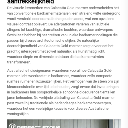
aantrekkelijkheid
De visuele kenmerken van Calacatta Gold-marmer onderscheiden het
van conventionele badkamermaterialen: een stralend witte ondergrond
wordt versterkt door dramatische gouden aders, wat een opvallend
visueel contrast oplevert. De aderpatronen variëren van subtiele
slingers tot krachtige, dramatische bochten, waardoor ontwerpers
flexibiliteit hebben bij het creëren van unieke badkamerindelingen die
passen bij diverse architectonische stijlen. De natuurlijke
doorschijnendheid van Calacatta Gold-marmer zorgt ervoor dat het
prachtig interageert met zowel natuurlijk als kunstmatig licht,
waardoor diepte en dimensie ontstaan die badkamerruimtes
transformeren.
Australische huiseigenaren waarderen vooral hoe Calacatta Gold-
marmer licht weerkaatst in badkamers, waardoor zelfs compacte
ruimtes ruimer en luxueuzer lijken. Het vermogen van de steen om zijn
kleurconsistentie over tijd te behouden, zorgt ervoor dat investeringen
in badkamers hun oorspronkelijke schoonheid gedurende tientallen
jaren behouden. De verfijnde uitstraling van Calacatta Gold-marmer
past zowel bij traditionele als hedendaagse badkamerontwerpen,
waardoor het een veelzijdige keuze is voor diverse Australische
woningstijlen.