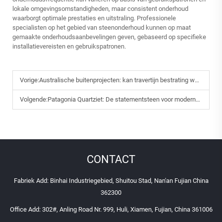
lokale omgevingsomstandigheden, maar consistent onderhoud
waarborgt optimale prestaties en uitstraling. Professionele
specialisten op het gebied van steenonderhoud kunnen op maat
gemaakte onderhoudsaanbevelingen geven, gebaseerd op specifieke
installatievereisten en gebruikspatronen.
Vorige:
Australische buitenprojecten: kan travertijn bestrating weerstand bieden aan zon en zeewind?
Volgende:
Patagonia Quartziet: De statementsteen voor moderne Amerikaanse interieurdesign
CONTACT
Fabriek Add: Binhai Industriegebied, Shuitou Stad, Nan'an Fujian China
362300
Office Add: 302#, Anling Road Nr. 999, Huli, Xiamen, Fujian, China 361006