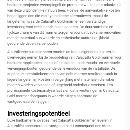
badkamerprojecten weerspiegelt de premiumkwaliteit en exclusiviteit
van deze uitzonderlijke natuursteen. Hoewel de aanvankelijke kosten
hoger liggen dan die van synthetische alternatieven, maakt de
langetermijnwaarde Calacatta Gold-marmer een verstandige
investering voor veeleisende huiseigenaren. De duurzaamheid en
tijdloze charme van dit marmer zorgen ervoor dat badkamerrenovaties
met dit materiaal hun waarde en esthetische aantrekkelijkheid
gedurende decennia behouden.
Australische huiseigenaren moeten de totale eigendomskosten in
overweging nemen bij de beoordeling van Calacatta Gold-marmer voor
badkamerapplicaties, inclusief installatie-, onderhouds- en eventuele
vervangingskosten gedurende de levensduur van de installatie. De
superieure prestatiekenmerken van echt marmer resulteren vaak in
lagere langetermijnkosten in vergelijking met materialen die vaker
moeten worden vervangen of uitgebreid onderhoud vereisen. Een
professionele kostenanalyse laat zien dat investeringen in Calacatta
Gold-marmer doorgaans in waarde stijgen naarmate de
vastgoedwaarden stijgen.
Investeringspotentieel
Luxe badkamerrenovaties met Calacatta Gold-marmer leveren in
Australiës concurrerende vastgoedmarkt consequent een sterke