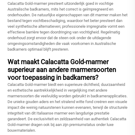
Calacatta Gold-marmer presteert uitzonderlijk goed in vochtige
Australische badkamers, mits het correct is geïmpregneerd en
onderhouden. De natuurlijke eigenschappen van dit marmer maken het
bestand tegen vochtbeschadiging, waardoor het beter presteert dan
veel synthetische alternatieven; professionele impregnatie vormt een
effectieve barrière tegen doordringing van vochtigheid. Regelmatig
onderhoud zorgt ervoor dat de steen ook onder de uitdagende
omgevingsomstandigheden die vaak voorkomen in Australische
badkamers optimaal blijft presteren.
Wat maakt Calacatta Gold-marmer
superieur aan andere marmersoorten
voor toepassing in badkamers?
Calacatta Gold-marmer biedt een superieure dichtheid, duurzaamheid
en esthetische aantrekkelijkheid in vergelijking met andere
marmersoorten die veelvuldig worden gebruikt in badkamerapplicaties.
De unieke gouden aders en het stralend witte fond creëren een visuele
impact die weinig natuurstenen kunnen evenaren, terwijl de structurele
integriteit van dit Italiaanse marmer een langdurige prestatie
garandeert. De exclusiviteit en zeldzaamheid van authentiek Calacatta
Gold-marmer dragen ook bij aan zijn premiumstatus onder luxe
bouwmaterialen.