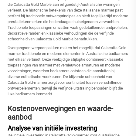
die Calacatta Gold Marble aan erfgoedstijl-Australische woningen
verleent. De historische betekenis van deze Italiaanse marmer past
perfect bij traditionele ontwerpprincipes en biedt tegelijkertijd moderne
prestatiekenmerken die hedendaagse huiseigenaren verwachten.
Traditionele toepassingen omvatten vaak gedetailleerde randprofielen,
decoratieve randen en klassieke verhoudingen die de verfijnde
schoonheid van Calacatta Gold Marble benadrukken.
Overgangsontwerpaanpakken maken het mogelijk dat Calacatta Gold-
marmer traditionele en moderne elementen in Australische badkamers
met elkaar verbindt. Deze veelzijdige stijloptie combineert klassieke
toepassingen van marmer met vernieuwde armaturen en moderne
voorzieningen, waardoor badkamers ontstaan die aansluiten bij
diverse esthetische voorkeuren. De blijvende schoonheid van
Calacatta Gold-marmer zorgt voor continuïteit tussen verschillende
ontwerpelementen, terwijl de verfijnde uitstraling behouden blijft die
luxe badkamers kenmerkt.
Kostenoverwegingen en waarde-
aanbod
Analyse van initiële investering
De initiële investering in Calacatta Gold-marmer voor Australische