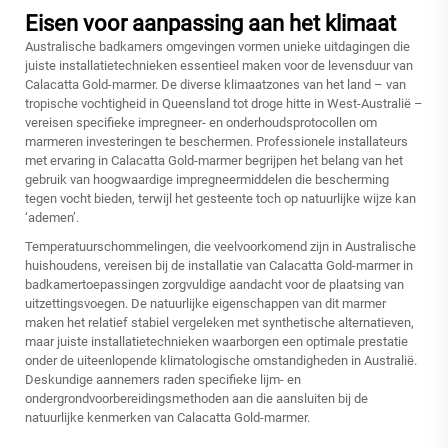
Eisen voor aanpassing aan het klimaat
Australische badkamers omgevingen vormen unieke uitdagingen die
juiste installatietechnieken essentieel maken voor de levensduur van
Calacatta Gold-marmer. De diverse klimaatzones van het land – van
tropische vochtigheid in Queensland tot droge hitte in West-Australië –
vereisen specifieke impregneer- en onderhoudsprotocollen om
marmeren investeringen te beschermen. Professionele installateurs
met ervaring in Calacatta Gold-marmer begrijpen het belang van het
gebruik van hoogwaardige impregneermiddelen die bescherming
tegen vocht bieden, terwijl het gesteente toch op natuurlijke wijze kan
‘ademen’.
Temperatuurschommelingen, die veelvoorkomend zijn in Australische
huishoudens, vereisen bij de installatie van Calacatta Gold-marmer in
badkamertoepassingen zorgvuldige aandacht voor de plaatsing van
uitzettingsvoegen. De natuurlijke eigenschappen van dit marmer
maken het relatief stabiel vergeleken met synthetische alternatieven,
maar juiste installatietechnieken waarborgen een optimale prestatie
onder de uiteenlopende klimatologische omstandigheden in Australië.
Deskundige aannemers raden specifieke lijm- en
ondergrondvoorbereidingsmethoden aan die aansluiten bij de
natuurlijke kenmerken van Calacatta Gold-marmer.