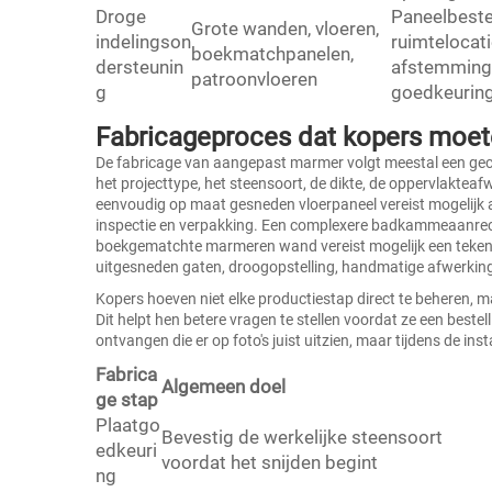
Droge
Paneelbestel
Grote wanden, vloeren,
indelingson
ruimtelocati
boekmatchpanelen,
dersteunin
afstemming
patroonvloeren
g
goedkeuring
Fabricageproces dat kopers moet
De fabricage van aangepast marmer volgt meestal een gec
het projecttype, het steensoort, de dikte, de oppervlakteafw
eenvoudig op maat gesneden vloerpaneel vereist mogelijk a
inspectie en verpakking. Een complexere badkammeaanrechtpl
boekgematchte marmeren wand vereist mogelijk een tekeni
uitgesneden gaten, droogopstelling, handmatige afwerking e
Kopers hoeven niet elke productiestap direct te beheren, m
Dit helpt hen betere vragen te stellen voordat ze een bestel
ontvangen die er op foto's juist uitzien, maar tijdens de inst
Fabrica
Algemeen doel
ge stap
Plaatgo
Bevestig de werkelijke steensoort
edkeuri
voordat het snijden begint
ng