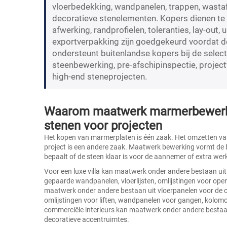
vloerbedekking, wandpanelen, trappen, wastaf
decoratieve stenelementen. Kopers dienen te 
afwerking, randprofielen, toleranties, lay-out, 
exportverpakking zijn goedgekeurd voordat d
ondersteunt buitenlandse kopers bij de selec
steenbewerking, pre-afschipinspectie, project
high-end steneprojecten.
Waarom maatwerk marmerbewerking
stenen voor projecten
Het kopen van marmerplaten is één zaak. Het omzetten van 
project is een andere zaak. Maatwerk bewerking vormt de b
bepaalt of de steen klaar is voor de aannemer of extra wer
Voor een luxe villa kan maatwerk onder andere bestaan u
gepaarde wandpanelen, vloerlijsten, omlijstingen voor ope
maatwerk onder andere bestaan uit vloerpanelen voor de o
omlijstingen voor liften, wandpanelen voor gangen, kolo
commerciële interieurs kan maatwerk onder andere bestaan
decoratieve accentruimtes.