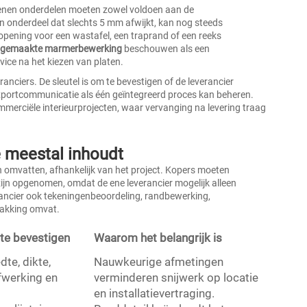
tenen onderdelen moeten zowel voldoen aan de
 onderdeel dat slechts 5 mm afwijkt, kan nog steeds
pening voor een wastafel, een traprand of een reeks
 gemaakte marmerbewerking
beschouwen als een
vice na het kiezen van platen.
ranciers. De sleutel is om te bevestigen of de leverancier
exportcommunicatie als één geïntegreerd proces kan beheren.
 commerciële interieurprojecten, waar vervanging na levering traag
 meestal inhoudt
omvatten, afhankelijk van het project. Kopers moeten
 zijn opgenomen, omdat de ene leverancier mogelijk alleen
erancier ook tekeningenbeoordeling, randbewerking,
pakking omvat.
 te bevestigen
Waarom het belangrijk is
dte, dikte,
Nauwkeurige afmetingen
afwerking en
verminderen snijwerk op locatie
en installatievertraging.