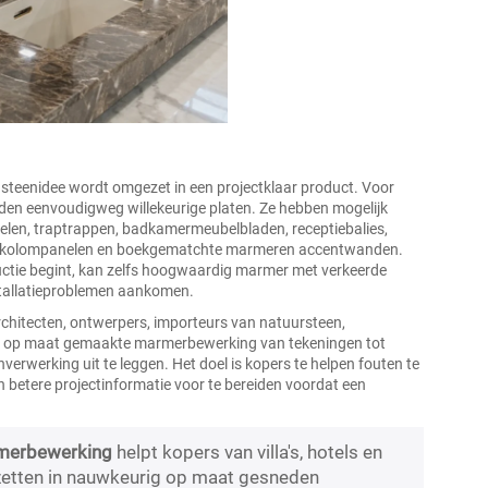
teenidee wordt omgezet in een projectklaar product. Voor
zelden eenvoudigweg willekeurige platen. Ze hebben mogelijk
len, traptrappen, badkamermeubelbladen, receptiebalies,
pels, kolompanelen en boekgematchte marmeren accentwanden.
oductie begint, kan zelfs hoogwaardig marmer met verkeerde
nstallatieproblemen aankomen.
rchitecten, ontwerpers, importeurs van natuursteen,
ze op maat gemaakte marmerbewerking van tekeningen tot
verwerking uit te leggen. Het doel is kopers te helpen fouten te
en betere projectinformatie voor te bereiden voordat een
merbewerking
helpt kopers van villa's, hotels en
etten in nauwkeurig op maat gesneden