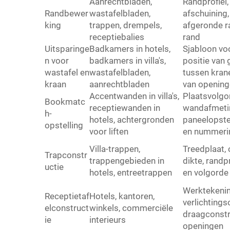
Aanrechtbladen,
Randprofiel, 
Randbewer
wastafelbladen,
afschuining,
king
trappen, drempels,
afgeronde r
receptiebalies
rand
Uitsparinge
Badkamers in hotels,
Sjabloon voo
n voor
badkamers in villa's,
positie van 
wastafel en
wastafelbladen,
tussen kran
kraan
aanrechtbladen
van openin
Accentwanden in villa's,
Plaatsvolgor
Bookmatc
receptiewanden in
wandafmeti
h-
hotels, achtergronden
paneelopstel
opstelling
voor liften
en nummeri
Villa-trappen,
Treedplaat, 
Trapconstr
trappengebieden in
dikte, randp
uctie
hotels, entree­trappen
en volgorde
Werktekenin
Receptietaf
Hotels, kantoren,
verlichtings
elconstruct
winkels, commerciële
draagconstr
ie
interieurs
openingen