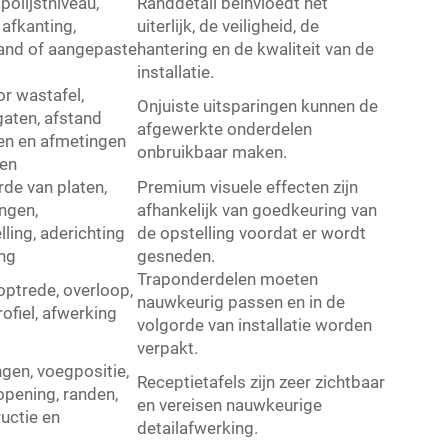
polijstniveau,
Randdetail beïnvloedt het
 afkanting,
uiterlijk, de veiligheid, de
and of aangepaste
hantering en de kwaliteit van de
installatie.
r wastafel,
Onjuiste uitsparingen kunnen de
gaten, afstand
afgewerkte onderdelen
en en afmetingen
onbruikbaar maken.
gen
de van platen,
Premium visuele effecten zijn
ngen,
afhankelijk van goedkeuring van
ling, aderichting
de opstelling voordat er wordt
ng
gesneden.
Traponderdelen moeten
optrede, overloop,
nauwkeurig passen en in de
rofiel, afwerking
volgorde van installatie worden
verpakt.
gen, voegpositie,
Receptietafels zijn zeer zichtbaar
opening, randen,
en vereisen nauwkeurige
uctie en
detailafwerking.