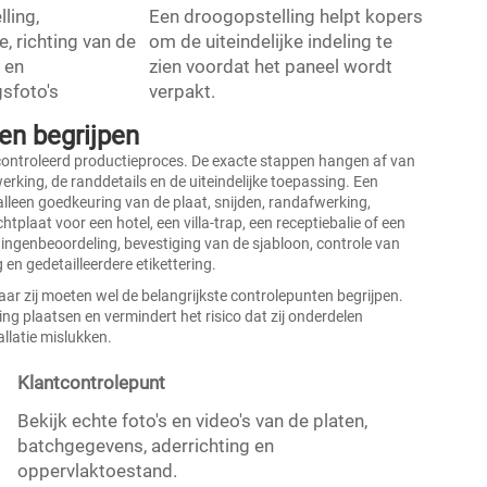
ling,
Een droogopstelling helpt kopers
e, richting van de
om de uiteindelijke indeling te
 en
zien voordat het paneel wordt
sfoto's
verpakt.
en begrijpen
ontroleerd productieproces. De exacte stappen hangen af van
erking, de randdetails en de uiteindelijke toepassing. Een
lleen goedkeuring van de plaat, snijden, randafwerking,
aat voor een hotel, een villa-trap, een receptiebalie of een
ngenbeoordeling, bevestiging van de sjabloon, controle van
n gedetailleerdere etikettering.
aar zij moeten wel de belangrijkste controlepunten begrijpen.
ling plaatsen en vermindert het risico dat zij onderdelen
allatie mislukken.
Klantcontrolepunt
Bekijk echte foto's en video's van de platen,
batchgegevens, aderrichting en
oppervlaktoestand.