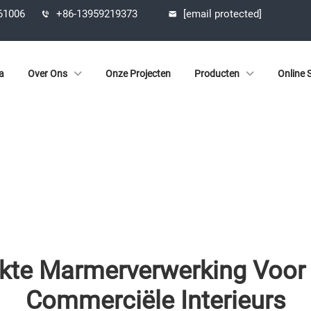
361006
+86-13959219373
[email protected]
a
Over Ons
Onze Projecten
Producten
Online S
e Marmerverwerking Voor Vi
Commerciële Interieurs