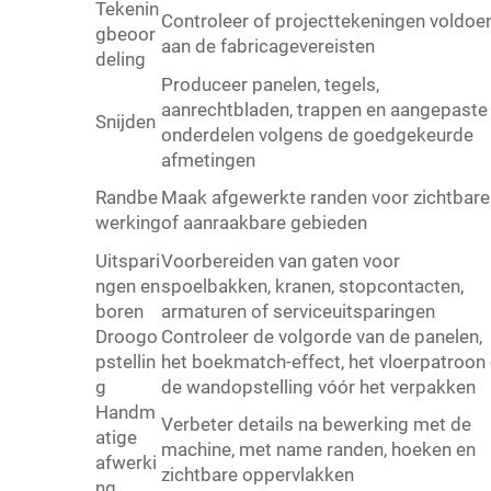
Tekenin
Controleer of projecttekeningen voldoe
gbeoor
aan de fabricagevereisten
deling
Produceer panelen, tegels,
aanrechtbladen, trappen en aangepaste
Snijden
onderdelen volgens de goedgekeurde
afmetingen
Randbe
Maak afgewerkte randen voor zichtbare
werking
of aanraakbare gebieden
Uitspari
Voorbereiden van gaten voor
ngen en
spoelbakken, kranen, stopcontacten,
boren
armaturen of serviceuitsparingen
Droogo
Controleer de volgorde van de panelen,
pstellin
het boekmatch-effect, het vloerpatroon 
g
de wandopstelling vóór het verpakken
Handm
Verbeter details na bewerking met de
atige
machine, met name randen, hoeken en
afwerki
zichtbare oppervlakken
ng