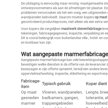
De uitdaging is eenvoudig maar ernstig: maatgemaakte s
ontwerpvoornemens als aan de afmetingen ter plaatse. Een
problemen veroorzaken als het een voeg, een uitgesneden o
wandpanelen beïnvloedt. Daarom moeten kopers
op maat
gecontroleerd productieproces, niet alleen als een extra ser
Voor kopers die vergelijken
maatwerk stenenfabricage
leve
tekeningen, fabricagegegevens, inspectie, verpakking en 
Dit is vooral belangrijk voor buitenlandse villa-, hotel- en
en kostbaar kan zijn.
Wat aangepaste marmerfabricage
Aangepaste marmerfabricage kan vele bewerkingsstappen 
bevestigen welke diensten in de offerte van de leverancier
basiszagen in zijn offerte opneemt, terwijl een andere lev
oppervlakteafwerking, inspectie, etikettering en exportver
Fabricage-
Typisch gebruik
Koper dient
item
Op maat
Vloeren, wandpanelen,
Lengte, bree
gesneden
badkamers, gangen,
tolerantie, 
marmer
trappengebieden
hoeveelheid