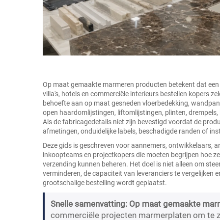
Op maat gemaakte marmeren producten betekent dat een s
villa's, hotels en commerciële interieurs bestellen kopers 
behoefte aan op maat gesneden vloerbedekking, wandpane
open haardomlijstingen, liftomlijstingen, plinten, drem
Als de fabricagedetails niet zijn bevestigd voordat de pr
afmetingen, onduidelijke labels, beschadigde randen of i
Deze gids is geschreven voor aannemers, ontwikkelaars, a
inkoopteams en projectkopers die moeten begrijpen hoe 
verzending kunnen beheren. Het doel is niet alleen om steen
verminderen, de capaciteit van leveranciers te vergelijken 
grootschalige bestelling wordt geplaatst.
Snelle samenvatting:
Op maat gemaakte mar
commerciële projecten marmerplaten om te z