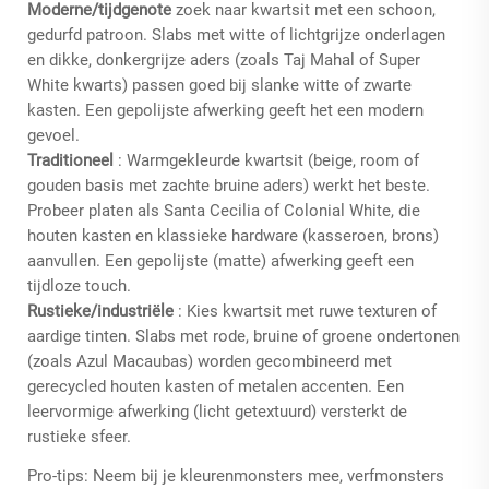
Moderne/tijdgenote
zoek naar kwartsit met een schoon,
gedurfd patroon. Slabs met witte of lichtgrijze onderlagen
en dikke, donkergrijze aders (zoals Taj Mahal of Super
White kwarts) passen goed bij slanke witte of zwarte
kasten. Een gepolijste afwerking geeft het een modern
gevoel.
Traditioneel
: Warmgekleurde kwartsit (beige, room of
gouden basis met zachte bruine aders) werkt het beste.
Probeer platen als Santa Cecilia of Colonial White, die
houten kasten en klassieke hardware (kasseroen, brons)
aanvullen. Een gepolijste (matte) afwerking geeft een
tijdloze touch.
Rustieke/industriële
: Kies kwartsit met ruwe texturen of
aardige tinten. Slabs met rode, bruine of groene ondertonen
(zoals Azul Macaubas) worden gecombineerd met
gerecycled houten kasten of metalen accenten. Een
leervormige afwerking (licht getextuurd) versterkt de
rustieke sfeer.
Pro-tips: Neem bij je kleurenmonsters mee, verfmonsters