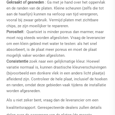
Gekraakt of gesneden
: Ga met je hand over het oppervlak
en de randen van de platen. Kleine scheuren (zelfs die tot
aan de haarlijn) kunnen na verloop van tijd verergeren,
vooral bij zwaar gebruik. Vermijd platen met zichtbare
chips, ze zijn moeilijker te repareren.
Porositeit
: Quartsiet is minder poreus dan marmer, maar
moet nog steeds worden afgesloten. Vraag de leverancier
om een klein gebied met water te testen: als het snel
absorbeert, is de plaat meer poreus en moet de plaat
mogelijk vaker worden afgesloten.
Consistentie
zoek naar een gelijkmatige kleur. Hoewel
variatie normaal is, kunnen drastische kleurverschuivingen
(bijvoorbeeld een donkere vlek in een anders licht plaatje)
afleidend zijn. Controleer de hele plaat, inclusief de hoeken
en randen, omdat deze gebieden vaak tijdens de installatie
worden afgesneden.
Als u niet zeker bent, vraag dan de leverancier om een
kwaliteitsrapport. Gerespecteerde dealers zullen details
delen over de oorsprong van de platen (de meeste