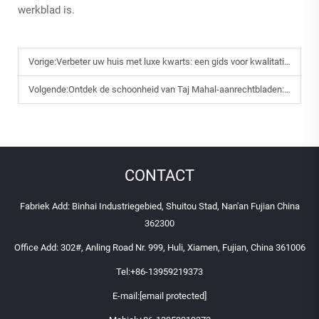
werkblad is.
Vorige:
Verbeter uw huis met luxe kwarts: een gids voor kwalitatief hoogwaardige materialen
Volgende:
Ontdek de schoonheid van Taj Mahal-aanrechtbladen: een praktische gids voor woningeigenaren
CONTACT
Fabriek Add: Binhai Industriegebied, Shuitou Stad, Nan'an Fujian China
362300
Office Add: 302#, Anling Road Nr. 999, Huli, Xiamen, Fujian, China 361006
Tel:
+86-13959219373
E-mail:
[email protected]