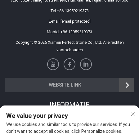
Add: 302#, Anling Road Nr. 999, Huli, Xiamen, Fujian, China 361006
Tel:
+86-13959219373
E-mail:
[email protected]
Mobiel:
+86-13959219373
Copyright © 2025 Xiamen Perfect Stone Co., Ltd. Alle rechten
voorbehouden
WEBSITE LINK
INFORMATIE
We value your privacy
Meld je aan om onze wekelijkse nieuwsbrief te ontvangen
We use cookies and similar tools to provide our services. If you
don't want to accept all cookies, click Personalize cookies.