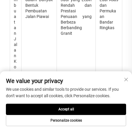
b
Bentuk
Rendah dan
dan
u
Pembuatan
Prestasi
Permuka
a
Jalan Piawai
Penuaan yang
an
t
Berbeza
Bandar
a
Berbanding
Ringkas
n
Granit
J
al
a
n
K
o
n
kr
We value your privacy
it
We use cookies and similar tools to provide our services. If you
don't want to accept all cookies, click Personalize cookies.
Accept all
Kelebihan Utama Granit G603
Personalize cookies