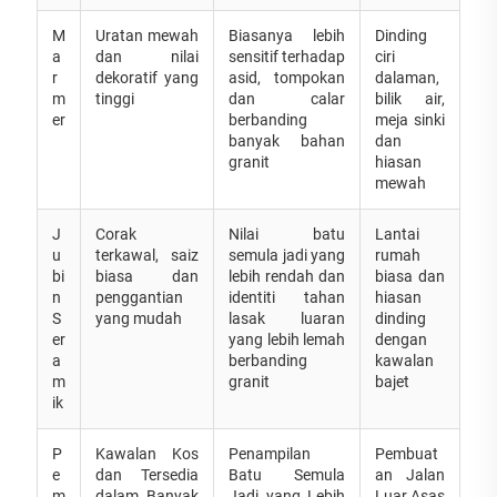
M
Uratan mewah
Biasanya lebih
Dinding
a
dan nilai
sensitif terhadap
ciri
r
dekoratif yang
asid, tompokan
dalaman,
m
tinggi
dan calar
bilik air,
er
berbanding
meja sinki
banyak bahan
dan
granit
hiasan
mewah
J
Corak
Nilai batu
Lantai
u
terkawal, saiz
semula jadi yang
rumah
bi
biasa dan
lebih rendah dan
biasa dan
n
penggantian
identiti tahan
hiasan
S
yang mudah
lasak luaran
dinding
er
yang lebih lemah
dengan
a
berbanding
kawalan
m
granit
bajet
ik
P
Kawalan Kos
Penampilan
Pembuat
e
dan Tersedia
Batu Semula
an Jalan
m
dalam Banyak
Jadi yang Lebih
Luar Asas