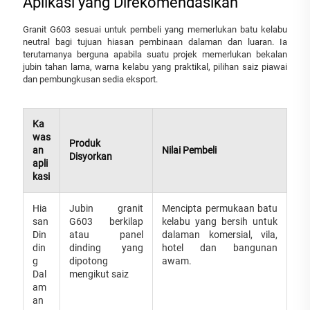
Aplikasi yang Direkomendasikan
Granit G603 sesuai untuk pembeli yang memerlukan batu kelabu
neutral bagi tujuan hiasan pembinaan dalaman dan luaran. Ia
terutamanya berguna apabila suatu projek memerlukan bekalan
jubin tahan lama, warna kelabu yang praktikal, pilihan saiz piawai
dan pembungkusan sedia eksport.
Ka
was
Produk
an
Nilai Pembeli
Disyorkan
apli
kasi
Hia
Jubin granit
Mencipta permukaan batu
san
G603 berkilap
kelabu yang bersih untuk
Din
atau panel
dalaman komersial, vila,
din
dinding yang
hotel dan bangunan
g
dipotong
awam.
Dal
mengikut saiz
am
an