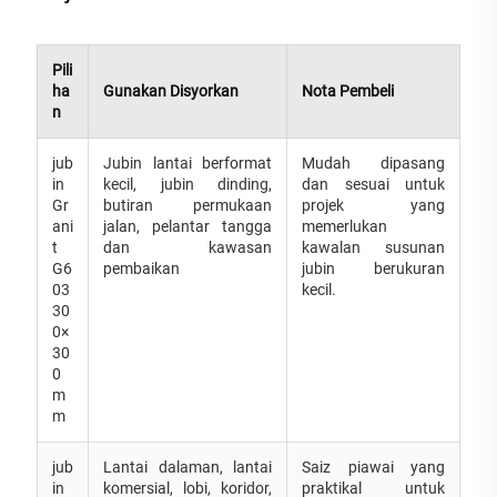
Pili
ha
Gunakan Disyorkan
Nota Pembeli
n
jub
Jubin lantai berformat
Mudah dipasang
in
kecil, jubin dinding,
dan sesuai untuk
Gr
butiran permukaan
projek yang
ani
jalan, pelantar tangga
memerlukan
t
dan kawasan
kawalan susunan
G6
pembaikan
jubin berukuran
03
kecil.
30
0×
30
0
m
m
jub
Lantai dalaman, lantai
Saiz piawai yang
in
komersial, lobi, koridor,
praktikal untuk