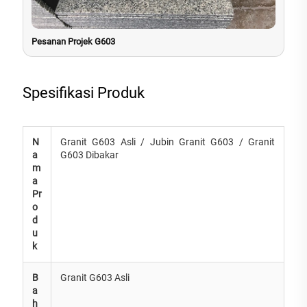
Pesanan Projek G603
Spesifikasi Produk
N
Granit G603 Asli / Jubin Granit G603 / Granit
a
G603 Dibakar
m
a
Pr
o
d
u
k
B
Granit G603 Asli
a
h