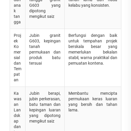
ana
G603 yang
kelabu yang konsisten.
k
dipotong
tan
mengikut saiz
gga
Proj
Jubin granit
Berfungsi dengan baik
ek
G603, kepingan
untuk tempahan projek
Ko
tanah
berskala besar yang
mer
permukaan dan
memerlukan bekalan
sial
produk batu
stabil, warna praktikal dan
dan
tersuai
pemuatan kontena.
Tem
pat
an
Ka
Jubin berapi,
Membantu mencipta
was
jubin perkerasan,
permukaan keras luaran
an
batu taman dan
yang bersih dan tahan
Lan
kepingan luaran
lama.
dsk
yang dipotong
ap
mengikut saiz
dan