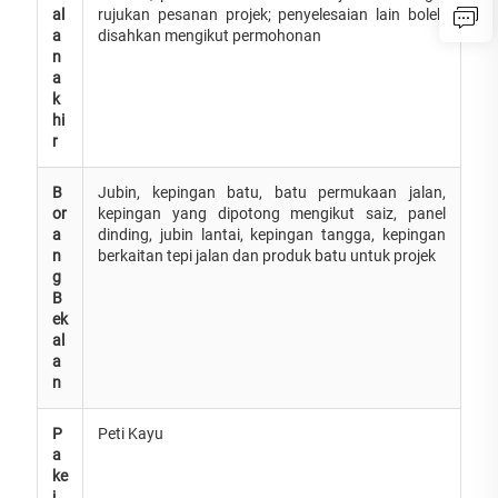
al
rujukan pesanan projek; penyelesaian lain boleh
a
disahkan mengikut permohonan
n
a
k
hi
r
B
Jubin, kepingan batu, batu permukaan jalan,
or
kepingan yang dipotong mengikut saiz, panel
a
dinding, jubin lantai, kepingan tangga, kepingan
n
berkaitan tepi jalan dan produk batu untuk projek
g
B
ek
al
a
n
P
Peti Kayu
a
ke
j