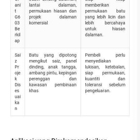
ani
lantai dalaman,
memberikan
t
permukaan hiasan dan
permukaan batu
G6
projek dalaman
yang lebih licin dan
03
komersial
lebih bercahaya
Be
untuk hiasan
rkil
dalaman.
ap
Sai
Batu yang dipotong
Pembeli perlu
z
mengikut saiz, panel
menyediakan
Pr
dinding, anak tangga,
lukisan, ketebalan,
oje
ambang pintu, kepingan
siap permukaan,
k
perenggan dan
kuantiti dan
Dis
kawasan pembinaan
toleransi sebelum
es
khas
pengeluaran.
uai
ka
n