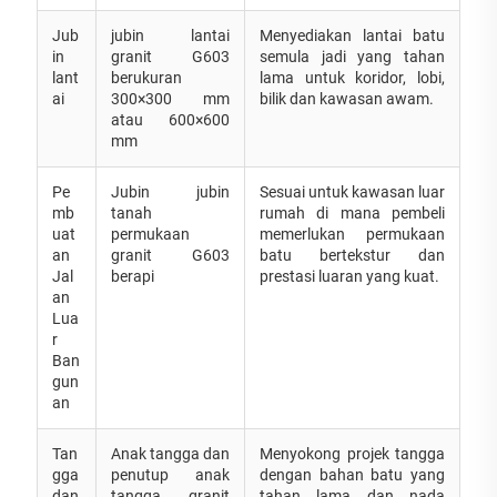
Jub
jubin lantai
Menyediakan lantai batu
in
granit G603
semula jadi yang tahan
lant
berukuran
lama untuk koridor, lobi,
ai
300×300 mm
bilik dan kawasan awam.
atau 600×600
mm
Pe
Jubin jubin
Sesuai untuk kawasan luar
mb
tanah
rumah di mana pembeli
uat
permukaan
memerlukan permukaan
an
granit G603
batu bertekstur dan
Jal
berapi
prestasi luaran yang kuat.
an
Lua
r
Ban
gun
an
Tan
Anak tangga dan
Menyokong projek tangga
gga
penutup anak
dengan bahan batu yang
dan
tangga granit
tahan lama dan nada