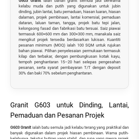
G603 Granit
ialah bahan granit semula jadi berwarna
kelabu muda dan putih yang digunakan untuk jubin
dinding, jubin lantai, batu pemaduan, hiasan luaran, hiasan
dalaman, projek pembinaan, lantai komersial, pemaduan
dataran, laluan taman, tangga, projek batu tepi jalan,
kelongsong fasad dan fabrikasi batu tersuai. Saiz piawai
termasuk 600×600 mm dan 300×300 mm, manakala saiz
mengikut projek tersedia berdasarkan lukisan. Kuantiti
pesanan minimum (MOQ) ialah 100 SQM untuk rujukan
bahan piawai. Pilihan penyelesaian permukaan termasuk
kilap dan terbakar, dengan pembungkusan kotak kayu,
tempoh penghantaran 15–20 hari selepas pengesahan
pesanan, serta syarat pembayaran T/T dengan deposit
30% dan baki 70% sebelum penghantaran.
Granit G603 untuk Dinding, Lantai,
Pemaduan dan Pesanan Projek
G603 Granit
ialah batu semula jadi kelabu terang yang praktikal dan
banyak digunakan dalam projek hiasan pembinaan. Warna putih-
kelabunya, tekstur butiran yang stabil, dan rupa yang mesra projek