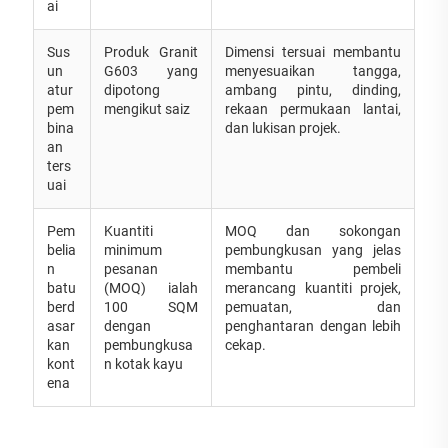
ai
Sus
Produk Granit
Dimensi tersuai membantu
un
G603 yang
menyesuaikan tangga,
atur
dipotong
ambang pintu, dinding,
pem
mengikut saiz
rekaan permukaan lantai,
bina
dan lukisan projek.
an
ters
uai
Pem
Kuantiti
MOQ dan sokongan
belia
minimum
pembungkusan yang jelas
n
pesanan
membantu pembeli
batu
(MOQ) ialah
merancang kuantiti projek,
berd
100 SQM
pemuatan, dan
asar
dengan
penghantaran dengan lebih
kan
pembungkusa
cekap.
kont
n kotak kayu
ena