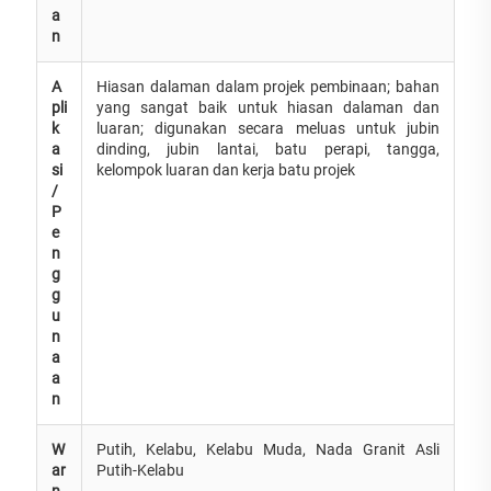
a
n
A
Hiasan dalaman dalam projek pembinaan; bahan
pli
yang sangat baik untuk hiasan dalaman dan
k
luaran; digunakan secara meluas untuk jubin
a
dinding, jubin lantai, batu perapi, tangga,
si
kelompok luaran dan kerja batu projek
/
P
e
n
g
g
u
n
a
a
n
W
Putih, Kelabu, Kelabu Muda, Nada Granit Asli
ar
Putih-Kelabu
n