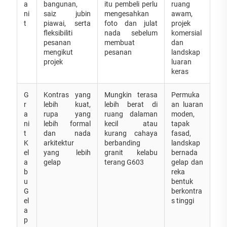
a
bangunan,
itu pembeli perlu
ruang
ni
saiz jubin
mengesahkan
awam,
t
piawai, serta
foto dan julat
projek
fleksibiliti
nada sebelum
komersial
pesanan
membuat
dan
mengikut
pesanan
landskap
projek
luaran
keras
G
Kontras yang
Mungkin terasa
Permuka
r
lebih kuat,
lebih berat di
an luaran
a
rupa yang
ruang dalaman
moden,
ni
lebih formal
kecil atau
tapak
t
dan nada
kurang cahaya
fasad,
K
arkitektur
berbanding
landskap
el
yang lebih
granit kelabu
bernada
a
gelap
terang G603
gelap dan
b
reka
u
bentuk
G
berkontra
el
s tinggi
a
p