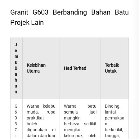
Granit G603 Berbanding Bahan Batu
Projek Lain
J
e
ni
s
Kelebihan
Terbaik
B
Had Terhad
Utama
Untuk
a
h
a
n
G
Warna kelabu
Warna batu
Dinding,
6
muda, rupa
semula jadi
lantai,
0
praktikal,
mungkin
permukaa
3
boleh
berbeza sedikit
n
G
digunakan di
mengikut
berkerikil,
r
dalam dan luar
kelompok, oleh
tangga,