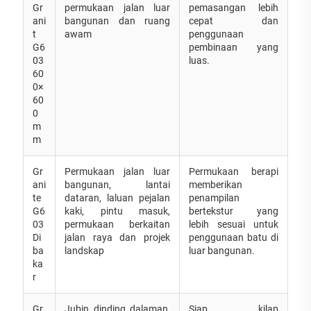
Gr
permukaan jalan luar
pemasangan lebih
ani
bangunan dan ruang
cepat dan
t
awam
penggunaan
G6
pembinaan yang
03
luas.
60
0×
60
0
m
m
Gr
Permukaan jalan luar
Permukaan berapi
ani
bangunan, lantai
memberikan
te
dataran, laluan pejalan
penampilan
G6
kaki, pintu masuk,
bertekstur yang
03
permukaan berkaitan
lebih sesuai untuk
Di
jalan raya dan projek
penggunaan batu di
ba
landskap
luar bangunan.
ka
r
Gr
Jubin dinding dalaman,
Siap kilap