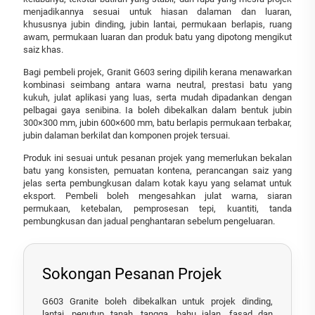
menjadikannya sesuai untuk hiasan dalaman dan luaran,
khususnya jubin dinding, jubin lantai, permukaan berlapis, ruang
awam, permukaan luaran dan produk batu yang dipotong mengikut
saiz khas.
Bagi pembeli projek, Granit G603 sering dipilih kerana menawarkan
kombinasi seimbang antara warna neutral, prestasi batu yang
kukuh, julat aplikasi yang luas, serta mudah dipadankan dengan
pelbagai gaya senibina. Ia boleh dibekalkan dalam bentuk jubin
300×300 mm, jubin 600×600 mm, batu berlapis permukaan terbakar,
jubin dalaman berkilat dan komponen projek tersuai.
Produk ini sesuai untuk pesanan projek yang memerlukan bekalan
batu yang konsisten, pemuatan kontena, perancangan saiz yang
jelas serta pembungkusan dalam kotak kayu yang selamat untuk
eksport. Pembeli boleh mengesahkan julat warna, siaran
permukaan, ketebalan, pemprosesan tepi, kuantiti, tanda
pembungkusan dan jadual penghantaran sebelum pengeluaran.
Sokongan Pesanan Projek
G603 Granite boleh dibekalkan untuk projek dinding,
lantai, penutup tanah, tangga, bahu jalan, fasad dan