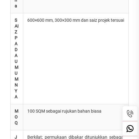
a
S
600×600 mm, 300×300 mm dan saiz projek tersuai
AI
Z
P
A
D
A
U
M
U
M
N
Y
A
M
100 SQM sebagai rujukan bahan biasa
O
Q
J
Berkilat; permukaan dibakar ditunjukkan sebagai