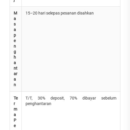
M
15–20 hari selepas pesanan disahkan
a
s
a
p
e
n
g
h
a
nt
ar
a
n
Te
T/T, 30% deposit, 70% dibayar sebelum
r
penghantaran
m
a
P
e