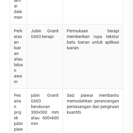
lant
ai
dala
man
Perk
Jubin Granit
Permukaan berapi
eras
G603 berapi
memberikan rupa tekstur
an
batu luaran untuk aplikasi
luar
luaran.
an
atau
lalua
n
awa
m
Pes
jubin Granit
Saiz piawai membantu
ana
G603
memudahkan perancangan
n
berukuran
pemasangan dan pengiraan
proj
300×300 mm
kuantiti.
ek
atau 600×600
jubin
mm
piaw