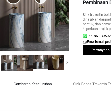
Pembinaan 
Sink travertin bol
dihasilkan daripada
bentuk, dan penye
keperluan projek
Tel:
+86-13959
Emel:
[email pro
Pertanyaan
Gambaran Keseluruhan
Sink Bebas Travertin T