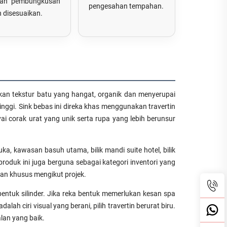
dah pembungkusan
pengesahan tempahan.
h disesuaikan.
rikan tekstur batu yang hangat, organik dan menyerupai
tinggi. Sink bebas ini direka khas menggunakan travertin
i corak urat yang unik serta rupa yang lebih berunsur
uka, kawasan basuh utama, bilik mandi suite hotel, bilik
roduk ini juga berguna sebagai kategori inventori yang
ian khusus mengikut projek.
bentuk silinder. Jika reka bentuk memerlukan kesan spa
lah ciri visual yang berani, pilih travertin berurat biru.
alan yang baik.