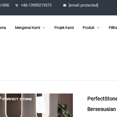
361006
+86-13959219373
[email protected]
ama
Mengenai Kami
Projek Kami
Produk
Pilih
PerfectStone
Bersesuaian 