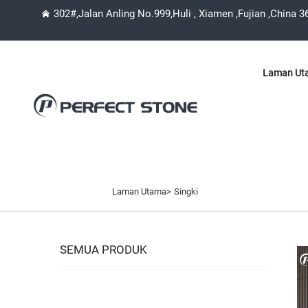
302#,Jalan Anling No.999,Huli , Xiamen ,Fujian ,China 
Laman Ut
Laman Utama>
Singki
SEMUA PRODUK