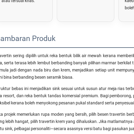
atau tersuai khas.
kae
bole
ambaran Produk
avertin sering dipilih untuk reka bentuk bilik air mewah kerana membe
a, serta terasa lebih lembut berbanding banyak pilihan marmar berkilat 
mula jadi dengan nada biru dan krem, menjadikan setiap unit mempunya
ni bina berbanding besen seramik biasa.
ruktur bebas ini menjadikan sink sesuai untuk susun atur meja rias terb
a resort, dan reka bentuk tandas komersial premium. Bagi pemborong, p
eksibel kerana boleh menyokong pesanan pukal standard serta penyesua
ka projek memerlukan rupa moden yang bersih, pilih besen travertin ber
ng lebih hangat, pilih travertin krem yang dihaluskan. Jika matlamatnya ada
tu sink, pelbagai personaliti—secara asasnya versi batu bagi pasukan ju