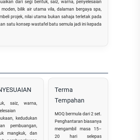
uaikan dari segi bentuk, saiz, warna, penyelesaian
 moden, bilik air utama vila, dalaman bergaya spa,
beli projek, nilai utama bukan sahaja terletak pada
n satu konsep wastafel batu semula jadi ini kepada
NYESUAIAN
Terma
Tempahan
uk, saiz, warna,
elesaian
MOQ bermula dari 2 set.
ukaan, kedudukan
Penghantaran biasanya
uran pembuangan,
mengambil masa 15–
tuk mangkuk, dan
20 hari selepas