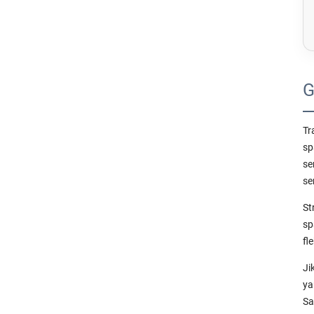
G
Tr
sp
se
se
St
sp
fl
Ji
ya
Sa