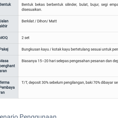
Bentuk
Bentuk bekas berbentuk silinder, bulat, bujur, segi em
disesuaikan.
Jalan
Berkilat / Dihon/ Matt
akhir
MOQ
2 set
Pakej
Bungkusan kayu / kotak kayu bertetulang sesuai untuk pe
Masa
Biasanya 15–20 hari selepas pengesahan pesanan dan dep
penghant
aran
Terma
T/T, deposit 30% sebelum pengilangan, baki 70% dibayar 
Pembaya
ran
enario Penggunaan