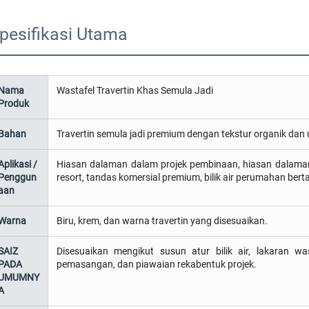
pesifikasi Utama
Nama
Wastafel Travertin Khas Semula Jadi
Produk
Bahan
Travertin semula jadi premium dengan tekstur organik dan 
Aplikasi /
Hiasan dalaman dalam projek pembinaan, hiasan dalaman da
Penggun
resort, tandas komersial premium, bilik air perumahan berta
aan
Warna
Biru, krem, dan warna travertin yang disesuaikan.
SAIZ
Disesuaikan mengikut susun atur bilik air, lakaran w
PADA
pemasangan, dan piawaian rekabentuk projek.
UMUMNY
A