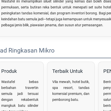
Wastafel ini menampilkan siluet silinder yang kemas dan boleh dises
permukaan, serta butiran reka bentuk untuk menepati set suite hotel
peningkatan tandas komersial, dan program inventori borong. Bagi pem
keindahan batu semula jadi—tetapi juga kemampuan untuk menyesuaika
pelbagai jenis bilik, piawaian jenama, dan susun atur pemasangan.
ad Ringkasan Mikro
Produk
Terbaik Untuk
PE
Wastafel bebas
Vila mewah, hotel butik,
Bent
berbahan travertin
spa resort, tandas
peny
semula jadi tersuai
komersial premium, dan
perm
dengan rekabentuk
pemborong batu.
sal
mangkuk batu silinder
ben