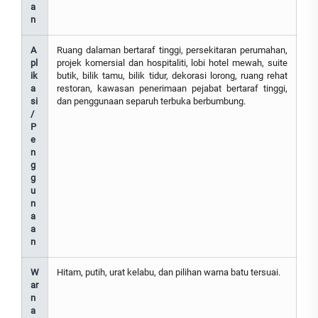
a
n
A
Ruang dalaman bertaraf tinggi, persekitaran perumahan,
pl
projek komersial dan hospitaliti, lobi hotel mewah, suite
ik
butik, bilik tamu, bilik tidur, dekorasi lorong, ruang rehat
a
restoran, kawasan penerimaan pejabat bertaraf tinggi,
si
dan penggunaan separuh terbuka berbumbung.
/
P
e
n
g
g
u
n
a
a
n
W
Hitam, putih, urat kelabu, dan pilihan warna batu tersuai.
ar
n
a