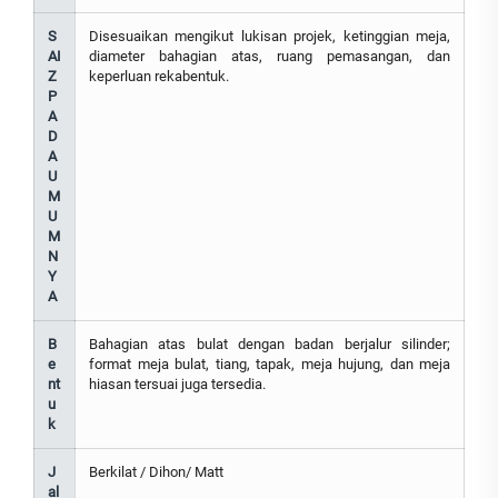
S
Disesuaikan mengikut lukisan projek, ketinggian meja,
AI
diameter bahagian atas, ruang pemasangan, dan
Z
keperluan rekabentuk.
P
A
D
A
U
M
U
M
N
Y
A
B
Bahagian atas bulat dengan badan berjalur silinder;
e
format meja bulat, tiang, tapak, meja hujung, dan meja
nt
hiasan tersuai juga tersedia.
u
k
J
Berkilat / Dihon/ Matt
al