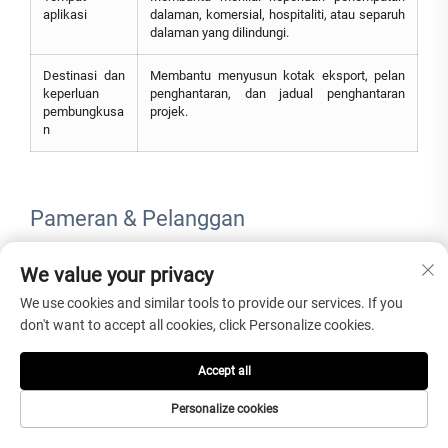
aplikasi
dalaman, komersial, hospitaliti, atau separuh
dalaman yang dilindungi.
Destinasi dan
Membantu menyusun kotak eksport, pelan
keperluan
penghantaran, dan jadual penghantaran
pembungkusa
projek.
n
Pameran & Pelanggan
Pembeli projek, pereka, peruncit perabot, dan kontraktor hospitaliti
We value your privacy
boleh menilai pengalaman kilang, kerjasama dengan pelanggan, dan
We use cookies and similar tools to provide our services. If you
rekod komunikasi terdahulu apabila menilai pembekal meja sisi
marmar tersuai.
don't want to accept all cookies, click Personalize cookies.
Accept all
Personalize cookies