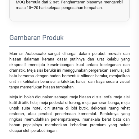
MOQ bermula dari 2 set. Penghantaran biasanya mengambil
masa 15–20 hari selepas pengesahan tempahan.
Gambaran Produk
Marmar Arabescato sangat dihargai dalam perabot mewah dan
hiasan dalaman kerana dasar putihnya dan urat kelabu yang
ekspresif mencipta keseimbangan kuat antara keeleganan dan
dramatik. Meja sisi berukir ini menggunakan pergerakan semula jadi
batu bersama dengan badan berbentuk silinder beralur, menjadikan
unit ini kelihatan berunsur arkitektur, halus, dan kaya secara visual
tanpa memerlukan hiasan tambahan.
Meja ini boleh digunakan sebagai meja hiasan di sisi sofa, meja sisi
katil di bilik tidur, meja pedestal di lorong, meja pameran bunga, meja
untuk suite hotel, ciri utama di lobi butik, dekorasi ruang rehat
restoran, atau perabot penerimaan komersial. Bentuknya yang
ringkas memudahkan penempatannya, manakala berat batu dan
bahan pepejalnya memberikan kehadiran premium yang sukar
dicapai oleh perabot ringan.