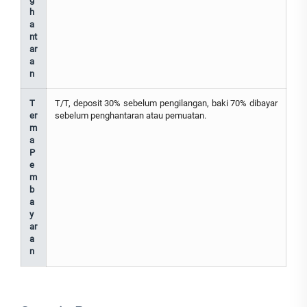
h
a
nt
ar
a
n
T
T/T, deposit 30% sebelum pengilangan, baki 70% dibayar
er
sebelum penghantaran atau pemuatan.
m
a
P
e
m
b
a
y
ar
a
n