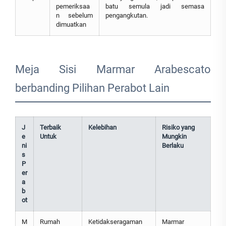
pemeriksaa
batu semula jadi semasa
n sebelum
pengangkutan.
dimuatkan
Meja Sisi Marmar Arabescato
berbanding Pilihan Perabot Lain
J
Terbaik
Kelebihan
Risiko yang
e
Untuk
Mungkin
ni
Berlaku
s
P
er
a
b
ot
M
Rumah
Ketidakseragaman
Marmar