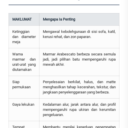
MAKLUMAT
Mengapa Ia Penting
Ketinggian
Mengawal kebolehgunaan di sisi sofa, katil,
dan diameter
kerusi rehat, dan zon paparan.
meja
Warna
Marmar Arabescato berbeza secara semula
marmar dan
jadi, jadi pilihan batu mempengaruhi rupa
urat-urat yang
mewah akhir.
diutamakan
Siap
Penyelesaian berkilat, halus, dan matte
permukaan
menghasilkan tahap kecerahan, tekstur, dan
jangkaan penyelenggaraan yang berbeza.
Gaya lekukan
Kedalaman alur, jarak antara alur, dan profil
mempengaruhi rupa ukiran dan kerumitan
pengeluaran.
Tempat
Membantu menilai keperluan penempatan