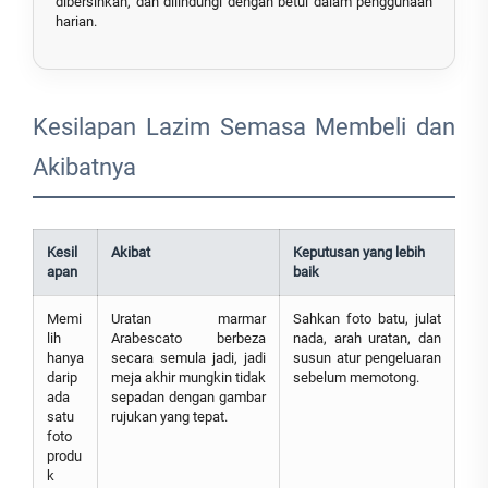
dibersihkan, dan dilindungi dengan betul dalam penggunaan
harian.
Kesilapan Lazim Semasa Membeli dan
Akibatnya
Kesil
Akibat
Keputusan yang lebih
apan
baik
Memi
Uratan marmar
Sahkan foto batu, julat
lih
Arabescato berbeza
nada, arah uratan, dan
hanya
secara semula jadi, jadi
susun atur pengeluaran
darip
meja akhir mungkin tidak
sebelum memotong.
ada
sepadan dengan gambar
satu
rujukan yang tepat.
foto
produ
k