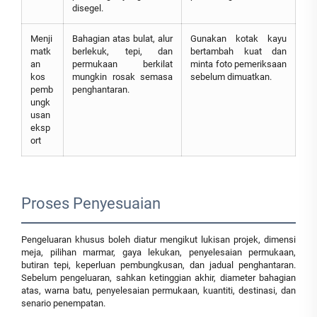
disegel.
Menji
Bahagian atas bulat, alur
Gunakan kotak kayu
matk
berlekuk, tepi, dan
bertambah kuat dan
an
permukaan berkilat
minta foto pemeriksaan
kos
mungkin rosak semasa
sebelum dimuatkan.
pemb
penghantaran.
ungk
usan
eksp
ort
Proses Penyesuaian
Pengeluaran khusus boleh diatur mengikut lukisan projek, dimensi
meja, pilihan marmar, gaya lekukan, penyelesaian permukaan,
butiran tepi, keperluan pembungkusan, dan jadual penghantaran.
Sebelum pengeluaran, sahkan ketinggian akhir, diameter bahagian
atas, warna batu, penyelesaian permukaan, kuantiti, destinasi, dan
senario penempatan.