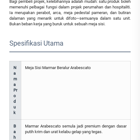
Bagi pembeli projek, kelebihannya adalah mudah: satu produk boleh
memenuhi pelbagai fungsi dalam projek perumahan dan hospitaliti.
Ia merupakan perabot, arca, meja pedestal pameran, dan butiran
dalaman yang menarik untuk difoto—semuanya dalam satu unit.
Bukan beban kerja yang buruk untuk sebuah meja sisi.
Spesifikasi Utama
N
Meja Sisi Marmar Beralur Arabescato
a
m
a
Pr
o
d
u
k
B
Marmar Arabescato semula jadi premium dengan dasar
a
putih krim dan urat kelabu gelap yang tegas.
h