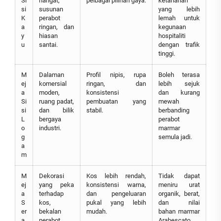
Si
hangat,
pelbagai pilihan gaya.
ketahanan
si
susunan
yang lebih
K
perabot
lemah untuk
a
ringan, dan
kegunaan
y
hiasan
hospitaliti
u
santai.
dengan trafik
tinggi.
M
Dalaman
Profil nipis, rupa
Boleh terasa
ej
komersial
ringan, dan
lebih sejuk
a
moden,
konsistensi
dan kurang
Si
ruang padat,
pembuatan yang
mewah
si
dan bilik
stabil.
berbanding
L
bergaya
perabot
o
industri.
marmar
g
semula jadi.
a
m
M
Dekorasi
Kos lebih rendah,
Tidak dapat
ej
yang peka
konsistensi warna,
meniru urat
a
terhadap
dan pengeluaran
organik, berat,
S
kos,
pukal yang lebih
dan nilai
er
bekalan
mudah.
bahan marmar
a
perabot
Arabescato