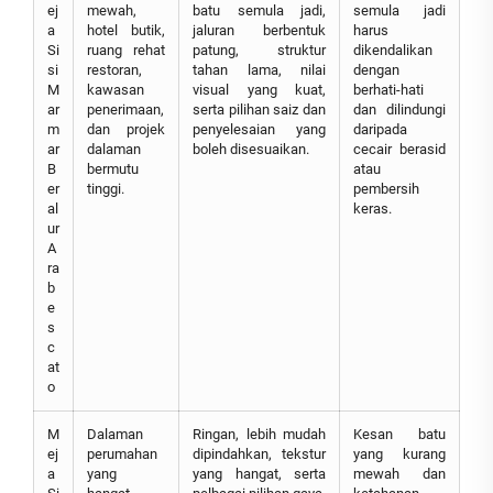
ej
mewah,
batu semula jadi,
semula jadi
a
hotel butik,
jaluran berbentuk
harus
Si
ruang rehat
patung, struktur
dikendalikan
si
restoran,
tahan lama, nilai
dengan
M
kawasan
visual yang kuat,
berhati-hati
ar
penerimaan,
serta pilihan saiz dan
dan dilindungi
m
dan projek
penyelesaian yang
daripada
ar
dalaman
boleh disesuaikan.
cecair berasid
B
bermutu
atau
er
tinggi.
pembersih
al
keras.
ur
A
ra
b
e
s
c
at
o
M
Dalaman
Ringan, lebih mudah
Kesan batu
ej
perumahan
dipindahkan, tekstur
yang kurang
a
yang
yang hangat, serta
mewah dan