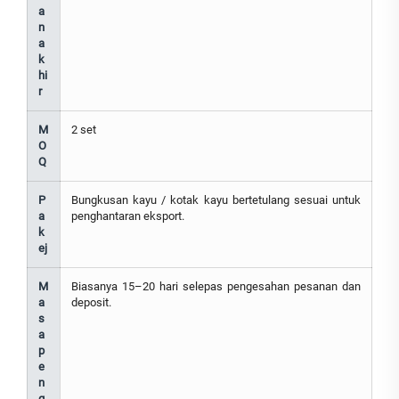
a
n
a
k
hi
r
M
2 set
O
Q
P
Bungkusan kayu / kotak kayu bertetulang sesuai untuk
a
penghantaran eksport.
k
ej
M
Biasanya 15–20 hari selepas pengesahan pesanan dan
a
deposit.
s
a
p
e
n
g