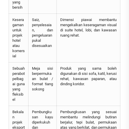
yang
bersih
Kesera
Saiz,
Dimensi piawai membantu
gaman
penyelesaia
mengekalkan keseragaman visual
untuk
n, dan
di suite hotel, lobi, dan kawasan
projek
pengeluaran
ruang rehat.
hotel
pukal
atau
disesuaikan
komers
ial
Sebuah
Meja sisi
Produk yang sama boleh
perabot
berpermuka
digunakan di sisi sofa, katil, kerusi
pelbag
an bulat /
rehat, kawasan paparan, atau
ai guna
format tiang
dinding koridor.
yang
sokong
fleksib
el
Bekala
Pembungku
Pembungkusan yang sesuai
n
san kayu
membantu melindungi butiran
projek
diperkukuh
berjalur, tepi bulat, permukaan
eksport
dan
atas yang berkilat, dan permukaan