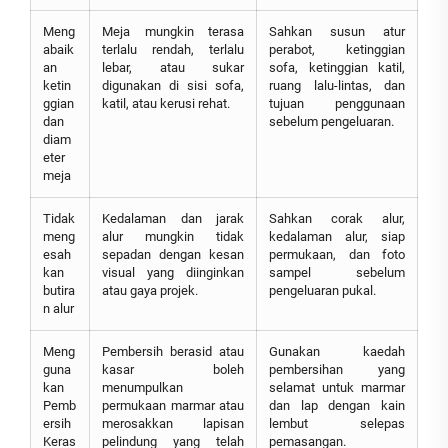
Meng
Meja mungkin terasa
Sahkan susun atur
abaik
terlalu rendah, terlalu
perabot, ketinggian
an
lebar, atau sukar
sofa, ketinggian katil,
ketin
digunakan di sisi sofa,
ruang lalu-lintas, dan
ggian
katil, atau kerusi rehat.
tujuan penggunaan
dan
sebelum pengeluaran.
diam
eter
meja
Tidak
Kedalaman dan jarak
Sahkan corak alur,
meng
alur mungkin tidak
kedalaman alur, siap
esah
sepadan dengan kesan
permukaan, dan foto
kan
visual yang diinginkan
sampel sebelum
butira
atau gaya projek.
pengeluaran pukal.
n alur
Meng
Pembersih berasid atau
Gunakan kaedah
guna
kasar boleh
pembersihan yang
kan
menumpulkan
selamat untuk marmar
Pemb
permukaan marmar atau
dan lap dengan kain
ersih
merosakkan lapisan
lembut selepas
Keras
pelindung yang telah
pemasangan.