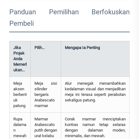
Panduan Pemilihan Berfokuskan
Pembeli
Jika
Pilih...
Mengapa Ia Penting
Projek
Anda
Memerl
ukan...
Meja
Meja sisi
Alur menegak menambahkan
aksen
silinder
kedalaman visual dan menjadikan
berbent
bergaris
meja ini terasa seperti perabotan
uk
Arabescato
sekaligus patung.
patung
marmar
Rupa
Marmar
Corak marmar menciptakan
dalama
Arabescato
kontras namun tetap selaras
n
putih dengan
dengan dalaman moden,
mewah
urat kelabu
minimalis, dan mewah.