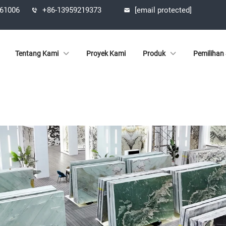
361006
+86-13959219373
[email protected]
Tentang Kami
Proyek Kami
Produk
Pemilihan