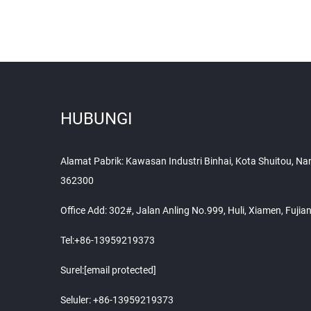
HUBUNGI
Alamat Pabrik: Kawasan Industri Binhai, Kota Shuitou, Na
362300
Office Add: 302#, Jalan Anling No.999, Huli, Xiamen, Fuji
Tel:
+86-13959219373
Surel:
[email protected]
Seluler:
+86-13959219373