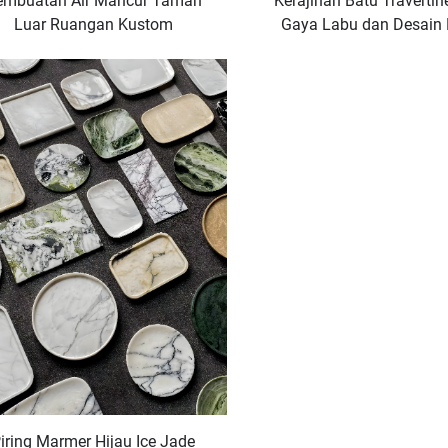
embuatan Air Mancur Taman
Kerajinan Batu Traverti
Luar Ruangan Kustom
Gaya Labu dan Desain
Lainnya
iring Marmer Hijau Ice Jade