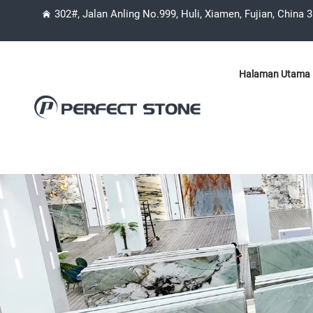
302#, Jalan Anling No.999, Huli, Xiamen, Fujian, China 
Halaman Utama