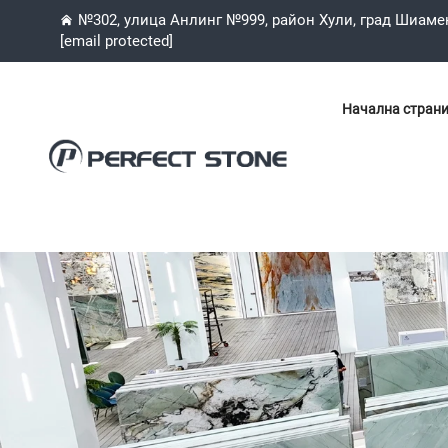
№302, улица Анлинг №999, район Хули, град Шиаме
[email protected]
Начална стран