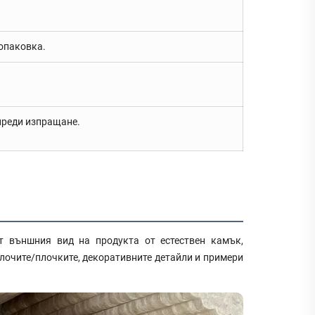
опаковка.
 преди изпращане.
т външния вид на продукта от естествен камък,
плочите/плочките, декоративните детайли и примери