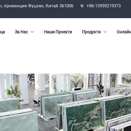
н, провинция Фуцзян, Китай 361006
+86-13959219373
ица
За Нас
Наши Проекти
Продукти
Онлайн