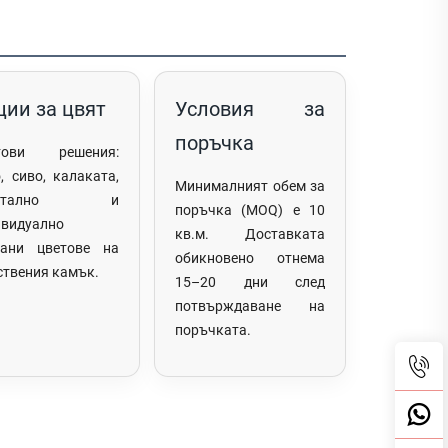
ции за цвят
Условия за
поръчка
тови решения:
, сиво, калаката,
Минималният обем за
истално и
поръчка (MOQ) е 10
ивидуално
кв.м. Доставката
рани цветове на
обикновено отнема
ствения камък.
15–20 дни след
потвърждаване на
поръчката.