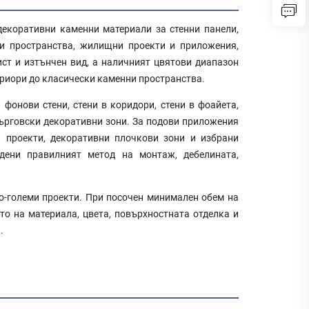
 декоративни каменни материали за стенни панели,
ки пространства, жилищни проекти и приложения,
ст и изтънчен вид, а наличният цвятови диапазон
ериори до класически каменни пространства.
 фонови стени, стени в коридори, стени в фоайета,
ърговски декоративни зони. За подови приложения
 проекти, декоративни плочкови зони и избрани
дени правилният метод на монтаж, дебелината,
о-големи проекти. При посочен минимален обем на
то на материала, цвета, повърхностната отделка и
.