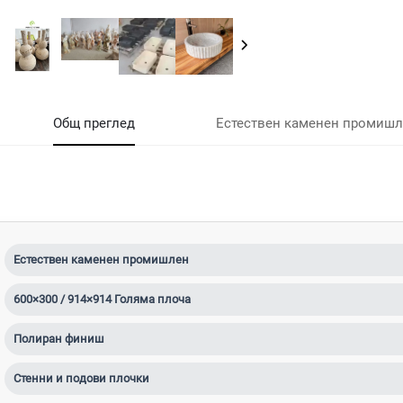
Общ преглед
Естествен каменен промишл
Естествен каменен промишлен
600×300 / 914×914 Голяма плоча
Полиран финиш
Стенни и подови плочки