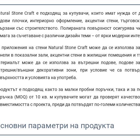
tural Stone Craft е подходящ за купувачи, които имат нужда от
дови плочки, интериорно оформление, акцентни стени, търговс
ързани със строителството. Полираната повърхност осигурява чи
мага за съчетаване с различни дизайн теми – от ярки модерни инт
 приложения на стени Natural Stone Craft може да се използва за
нели в показални зали, акцентни стени в жилищни помещения и т
териалът може да се използва за вътрешни подове, подове за
трешни/външни декоративни зони, при условие че са потвър
върхността и условията на употреба.
одуктът е подходящ както за малки пробни поръчки, така и за п
ръчка (MOQ) от 10 кв. м купувачите могат да проверят качество
вместимостта с проекта, преди да потвърдят по-големи количества
сновни параметри на продукта