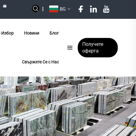
|
BG
 Избор
Новини
Блог
Получете
оферта
Свържете Се с Нас