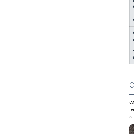
С
Сл
те
за