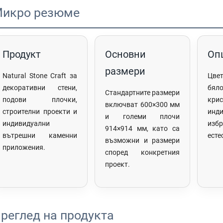
икро резюме
Продукт
Основни
Оп
размери
Natural Stone Craft за
Цве
декоративни стени,
бяло
Стандартните размери
подови плочки,
кр
включват 600×300 мм
строителни проекти и
инд
и големи плочи
индивидуални
изб
914×914 мм, като са
вътрешни каменни
есте
възможни и размери
приложения.
според конкретния
проект.
реглед на продукта