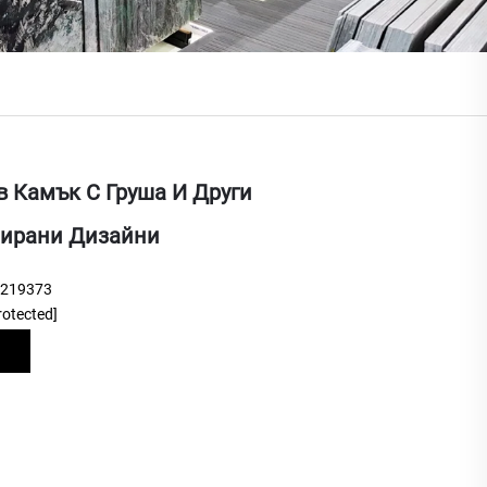
в Камък С Груша И Други
ирани Дизайни
9219373
rotected]