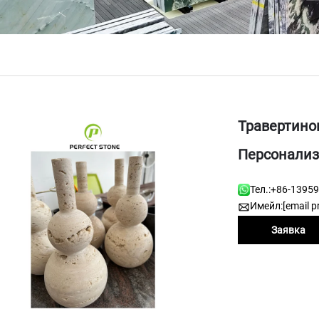
Травертино
Персонализ
Тел.:
+86-1395
Имейл:
[email p
Заявка