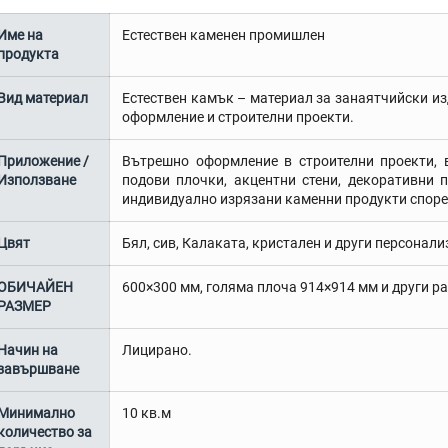
Име на
Естествен каменен промишлен
продукта
Вид материал
Естествен камък – материал за занаятчийски из
оформление и строителни проекти.
Приложение /
Вътрешно оформление в строителни проекти, 
Използване
подови плочки, акцентни стени, декоративни 
индивидуално изрязани каменни продукти споре
Цвят
Бял, сив, Калаката, кристален и други персонал
ОБИЧАЙЕН
600×300 мм, голяма плоча 914×914 мм и други ра
РАЗМЕР
Начин на
Лицирано.
завършване
Минимално
10 кв.м
количество за