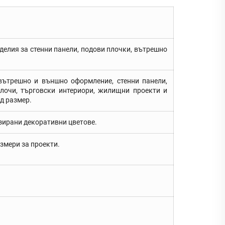
делия за стенни панели, подови плочки, вътрешно
вътрешно и външно оформление, стенни панели,
плочи, търговски интериори, жилищни проекти и
д размер.
изирани декоративни цветове.
змери за проекти.