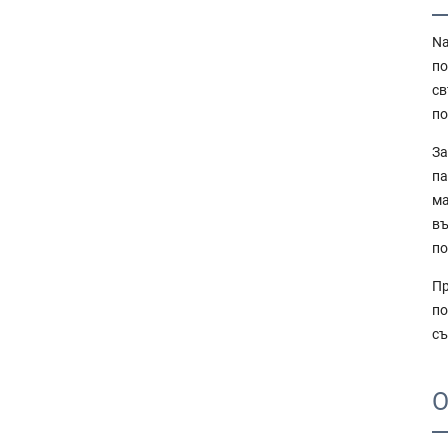
Na
по
св
по
За
па
ма
въ
по
Пр
по
съ
О