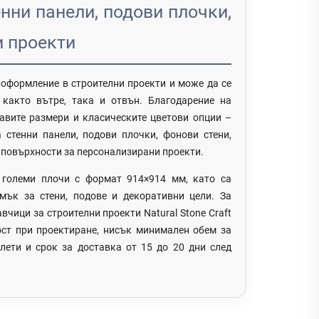
нни панели, подови плочки,
и проекти
 оформление в строителни проекти и може да се
както вътре, така и отвън. Благодарение на
кавите размери и класическите цветови опции –
 стенни панели, подови плочки, фонови стени,
 повърхности за персонализирани проекти.
 големи плочи с формат 914×914 мм, като са
ък за стени, подове и декоративни цели. За
вчици за строителни проекти Natural Stone Craft
ост при проектиране, нисък минимален обем за
лети и срок за доставка от 15 до 20 дни след