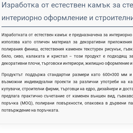
Изработка от естествен камък за сте
интериорно оформление и строителн
Изработката от естествен камък е предназначена за интериорно
използва като отличен материал за декоративни приложения 
полирания финиш, естествения каменен текстурен рисунък, гъв
бяло, сиво, калаката и кристал – този продукт е подходящ за
декоративни плочи, търговски интериори, жилищно оформление и
Продуктът поддържа стандартни размери като 600×300 мм и
възможни индивидуални проекти за различни употреби на кам
купувачи, строителни фирми, търговци на едро, дизайнери и доста
предлага практично съчетание от каменен външен вид, гъвкав
поръчка (MOQ), полирани повърхности, опаковка в дървени па
потвърждение на поръчката.