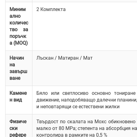
Миним
2 Комплекта
ално
количес
тво за
поръчк
а (MOQ)
Начин
Лъскан / Матиран / Мат
на
завърш
ване
Камене
Бяло или светлосиво основно тониране 
н вид
движение, наподобяващо далечни планини,
и неповтарящи се естествени жилки
Физиче
Твърдост по скалата на Мохс обикновено 
ски
малко от 80 MPa; степента на абсорбция н
рефере
контролира в рамките на 0,5 %