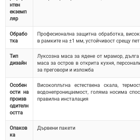
нтен
екземп
ляр
Обрабо
Професионална защитна обработка, висок
тка
в рамките на ±1 мм, устойчивост срещу пет
Тип
Луксозна маса за ядене от мрамор, дълга 
дизайн
маса за остров в открита кухня, персона
за преговори и изложба
Особен
Високоплътна естествена скала, термос
ости на
водонепроницаемост, голяма носима спос
произв
правилна инсталация
одителн
остта
Опаков
Дървени пакети
ка