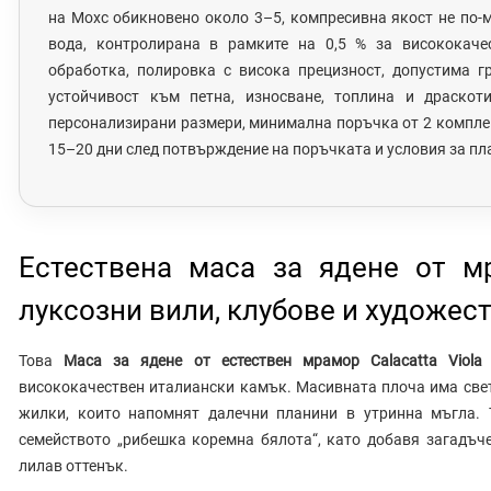
на Мохс обикновено около 3–5, компресивна якост не по-м
вода, контролирана в рамките на 0,5 % за висококаче
обработка, полировка с висока прецизност, допустима г
устойчивост към петна, износване, топлина и драскот
персонализирани размери, минимална поръчка от 2 комплек
15–20 дни след потвърждение на поръчката и условия за пла
Естествена маса за ядене от мр
луксозни вили, клубове и художес
Това
Маса за ядене от естествен мрамор Calacatta Viol
висококачествен италиански камък. Масивната плоча има све
жилки, които напомнят далечни планини в утринна мъгла. 
семейството „рибешка коремна бялота“, като добавя загадъч
лилав оттенък.