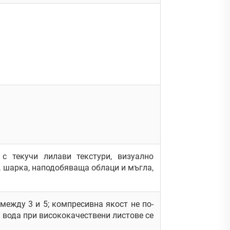
с текучи лилави текстури, визуално
 шарка, наподобяваща облаци и мъгла,
между 3 и 5; компресивна якост не по-
а вода при висококачествени листове се