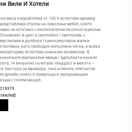
ни Вили И Хотели
ка маса е изработена от 100 % естествен мрамор
и представлява еталон на люксозна мебел, която
 ниво на естетика с изключителни експлоатационни
Основният ѝ цвят е светлобял / светлосив, с
ви лилави и дълбоки тъмносивочерни жилки.
естествено, като свободно изпълнена четка, а всяка
неповторим, естествен уникален екземпляр. В
асическите вертикални ивици / вдлъбнати канали
сата, тя визуално съчетава твърдост и мекота –
а текстура на мрамора, така и леките, елегантни
ия дизайн, което я превръща в завършващия
 къщи с голям мащаб.
9219373
rotected]