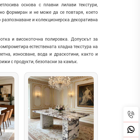
етлосива основа с плавни лилави текстури,
но формиран и не може да се повтаря, което
о разпознаване и колекционерска декоративна
отка и високоточна полировка. Допускът за
 компрометира естествената хладна текстура на
етна, износване, вода и драскотини, както и
рижи с продукти, безопасни за камък.