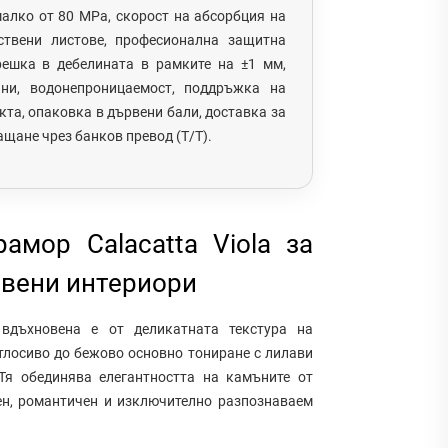
алко от 80 MPa, скорост на абсорбция на
ствени листове, професионална защитна
решка в дебелината в рамките на ±1 мм,
ини, водонепроницаемост, поддръжка на
та, опаковка в дървени бали, доставка за
щане чрез банков превод (T/T).
амор Calacatta Viola за
твени интериори
a
вдъхновена е от деликатната текстура на
тлосиво до бежово основно тониране с лилави
Тя обединява елегантността на камъните от
ен, романтичен и изключително разпознаваем