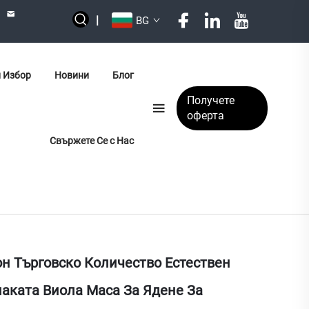
|
BG
 Избор
Новини
Блог
Получете
оферта
Свържете Се с Нас
н Търговско Количество Естествен
аката Виола Маса За Ядене За