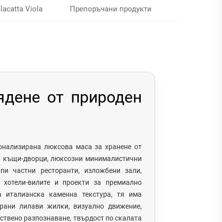
acatta Viola
Препоръчани продукти
ядене от природен
онализирана люксова маса за хранене от
 в къщи-дворци, люксозни минималистични
ъпи частни ресторанти, изложбени зали,
 хотели-вилите и проекти за премиално
а италианска каменна текстура, тя има
рани лилави жилки, визуално движение,
ствено разпознаване, твърдост по скалата