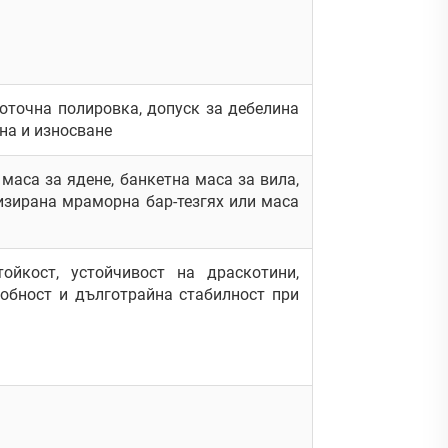
оточна полировка, допуск за дебелина
на и износване
маса за ядене, банкетна маса за вила,
лизирана мраморна бар-тезгях или маса
тойкост, устойчивост на драскотини,
обност и дълготрайна стабилност при