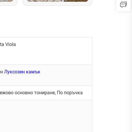
a Viola
ен
Луксозен камък
-бежово основно тониране, По поръчка