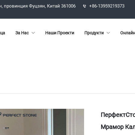
н, провинция Фуцзян, Китай 361006
+86-13959219373
ица
За Нас
Наши Проекти
Продукти
Онлайн
ПерфектСто
Мрамор Кал