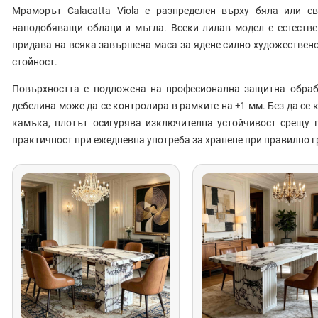
Мраморът Calacatta Viola е разпределен върху бяла или св
наподобяващи облаци и мъгла. Всеки лилав модел е естестве
придава на всяка завършена маса за ядене силно художествен
стойност.
Повърхността е подложена на професионална защитна обраб
дебелина може да се контролира в рамките на ±1 мм. Без да се
камъка, плотът осигурява изключителна устойчивост срещу п
практичност при ежедневна употреба за хранене при правилно г