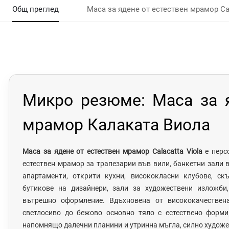
Общ преглед
Маса за ядене от естествен мрамор Cal
Микро резюме: Маса за 
мрамор Калаката Виола
Маса за ядене от естествен мрамор Calacatta Viola
е перс
естествен мрамор за трапезарии във вили, банкетни зали
апартаменти, открити кухни, висококласни клубове, ск
бутикове на дизайнери, зали за художествени изложби,
вътрешно оформление. Вдъхновена от висококачествен
светлосиво до бежово основно тяло с естествено форми
напомнящо далечни планини и утринна мъгла, силно художе