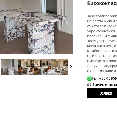
Висококлас
Тази трапезарийс
Calacatta Viola 
съчетава високо
характеристики. 
преливащи сънли
Текстурата тече 
масична плоча е 
комбинация с кл
по краката на ма
има както тежкат
линии на модерн
акцент за вили и
Тел.:
+86-1395
Имейл:
[email p
Заявка