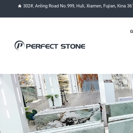
302#, Anling Road No.999, Huli, Xiamen, Fujian, Kina 3
G