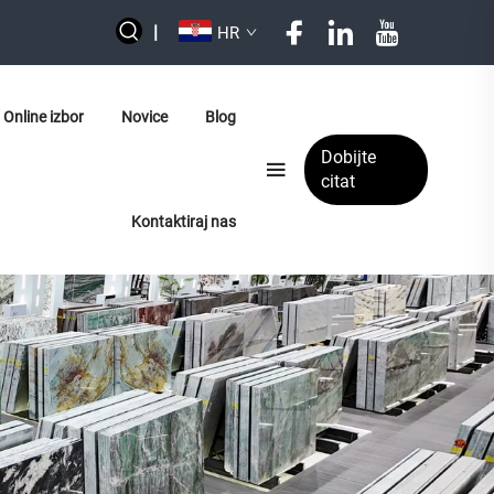
|
HR
Online izbor
Novice
Blog
Dobijte
citat
Kontaktiraj nas