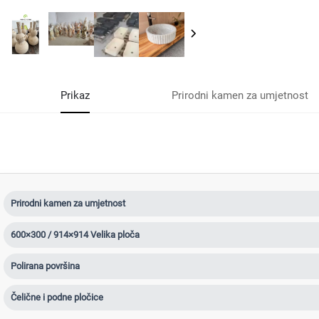
Prikaz
Prirodni kamen za umjetnost
Prirodni kamen za umjetnost
600×300 / 914×914 Velika ploča
Polirana površina
Čelične i podne pločice