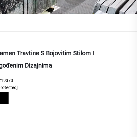
amen Travtine S Bojovitim Stilom I
agođenim Dizajnima
219373
protected]