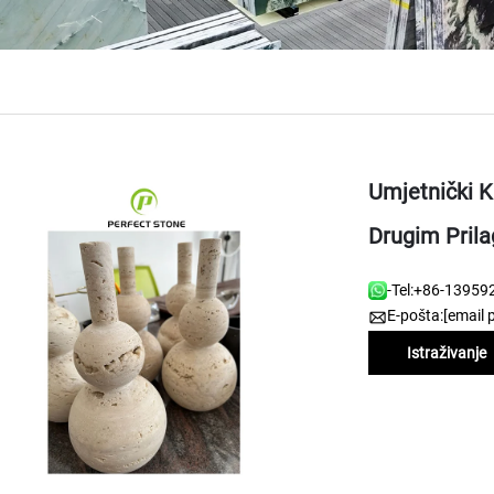
Umjetnički K
Drugim Pril
-Tel:
+86-13959
E-pošta:
[email 
Istraživanje