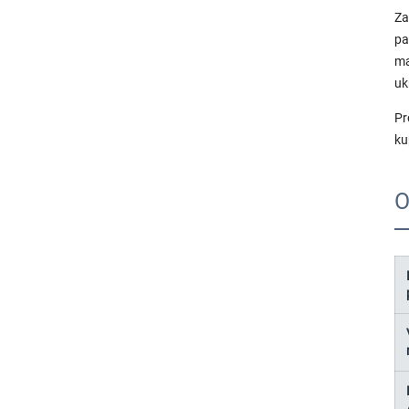
Za
pa
ma
uk
Pr
ku
O