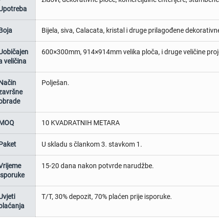
Upotreba
Boja
Bijela, siva, Calacata, kristal i druge prilagođene dekorativn
Uobičajen
600×300mm, 914×914mm velika ploča, i druge veličine proj
a veličina
Način
Polješan.
završne
obrade
MOQ
10 KVADRATNIH METARA
Paket
U skladu s člankom 3. stavkom 1.
Vrijeme
15-20 dana nakon potvrde narudžbe.
isporuke
Uvjeti
T/T, 30% depozit, 70% plaćen prije isporuke.
plaćanja