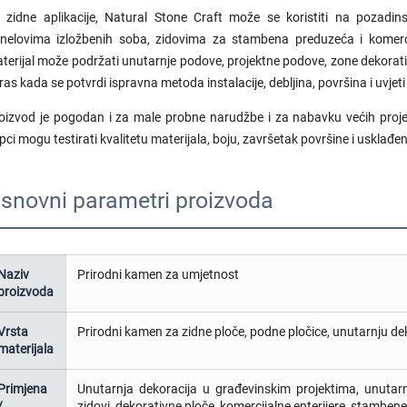
 zidne aplikacije, Natural Stone Craft može se koristiti na pozadin
nelovima izložbenih soba, zidovima za stambena preduzeća i komerci
terijal može podržati unutarnje podove, projektne podove, zone dekorati
ras kada se potvrdi ispravna metoda instalacije, debljina, površina i uvjet
oizvod je pogodan i za male probne narudžbe i za nabavku većih pro
pci mogu testirati kvalitetu materijala, boju, završetak površine i usklađen
snovni parametri proizvoda
Naziv
Prirodni kamen za umjetnost
proizvoda
Vrsta
Prirodni kamen za zidne ploče, podne pločice, unutarnju dek
materijala
Primjena
Unutarnja dekoracija u građevinskim projektima, unutarnj
/
zidovi, dekorativne ploče, komercijalne enterijere, stambene