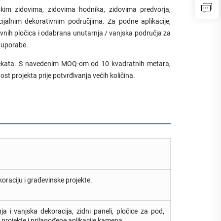
skim zidovima, zidovima hodnika, zidovima predvorja,
jalnim dekorativnim područjima. Za podne aplikacije,
vnih pločica i odabrana unutarnja / vanjska područja za
i uporabe.
jekata. S navedenim MOQ-om od 10 kvadratnih metara,
ost projekta prije potvrđivanja većih količina.
oraciju i građevinske projekte.
a i vanjska dekoracija, zidni paneli, pločice za pod,
 projekte i prilagođene aplikacije kamena.