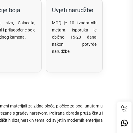
ije boja
Uvjeti narudžbe
la, siva, Calacata,
MOQ je 10 kvadratnih
al i prilagođene boje
metara. Isporuka je
odnog kamena.
obično 15-20 dana
nakon potvrde
narudžbe.
eni materijali za zidne ploče, pločice za pod, unutarnju
ovezane s građevinarstvom. Polirana obrada pruža čistu i
čitih dizajnerskih tema, od svijetlih modernih enterijera