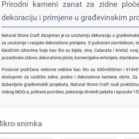
Prirodni kameni zanat za zidne ploče
dekoraciju i primjene u građevinskim pr
Natural Stone Craft dizajniran je za unutarnju dekoraciju u građevinskim
za unutarnje i vanjske dekorativne primjene. S poliranim završetkom, t
klasičnim izborima boja kao što su bijela, siva, Calacata i kristal, ov
pozadinske zidove, dekorativne ploče, komercijalne enterijere, stambene
Proizvod podržava redovne veličine kao što su 600×300mm i 914×914
dostupnim za različite zidne, podne i dekorativne kamene obrte. Za 
dobavljače građevinskih projekata, Natural Stone Craft nudi praktičnu 
niskog MOQ-a, polirane površine, pakiranja drvenih paketa i isporuke 
ikro-snimka