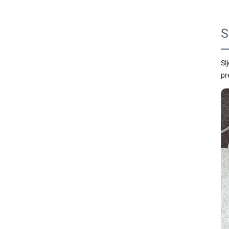
S
Sl
pr