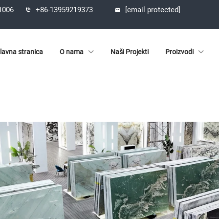
61006
+86-13959219373
[email protected]
lavna stranica
O nama
Naši Projekti
Proizvodi