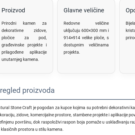
Proizvod
Glavne veličine
Opc
Prirodni kamen za
Redovne veličine
Bije
dekorativne zidove,
uključuju 600×300 mm i
krist
pločice za pod,
914×914 velike ploče, s
prir
građevinske projekte i
dostupnim veličinama
prilagođene aplikacije
projekta.
unutarnjeg kamena.
regled proizvoda
tural Stone Craft je pogodan za kupce kojima su potrebni dekorativni kam
koraciju, zidove, komercijalne prostore, stambene projekte i aplikacije p
efinjenu površinu, dok raspoloživi raspon boja pomaže u usklađivanju razli
 klasičnih prostora u stilu kamena.