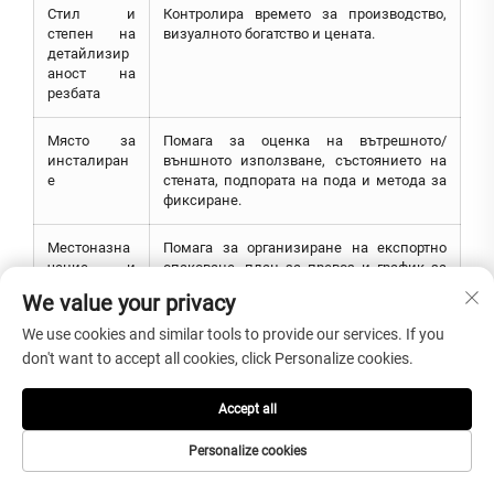
Стил и
Контролира времето за производство,
степен на
визуалното богатство и цената.
детайлизир
аност на
резбата
Място за
Помага за оценка на вътрешното/
инсталиран
външното използване, състоянието на
е
стената, подпората на пода и метода за
фиксиране.
Местоназна
Помага за организиране на експортно
чение и
опаковане, план за превоз и график за
срокове за
инсталация на проекта.
We value your privacy
доставка
We use cookies and similar tools to provide our services. If you
don't want to accept all cookies, click Personalize cookies.
Изложби и клиенти
Accept all
Personalize cookies
Закупчиците по проект могат да прегледат производствения
опит, сътрудничеството с клиенти и предишните