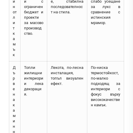
и
и с
е, стабилна
слабо усещане
н
ограничен
последователнос
за лукс в
от
бюджет и
т на стила.
сравнение с
л
проекти
истинския
и
за масово
мрамор.
т
производ
к
ство.
а
м
ъ
к
Д
Топли
Лекота, по-лесна
По-ниска
ъ
жилищни
инсталация,
термостойкост,
р
интериори
топъл визуален
по-малко
в
и лека
ефект.
подходящ за
е
декораци
интериори с
н
я.
фокус върху
а
висококачестве
к
н камък.
а
м
и
н
н