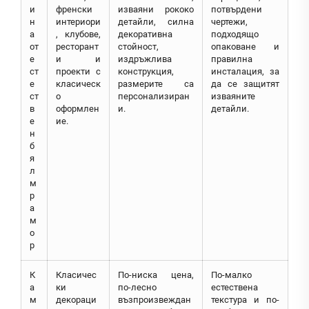
и
френски
изваяни рококо
потвърдени
н
интериори
детайли, силна
чертежи,
а
, клубове,
декоративна
подходящо
от
ресторант
стойност,
опаковане и
е
и и
издръжлива
правилна
ст
проекти с
конструкция,
инсталация, за
е
класическ
размерите са
да се защитят
ст
о
персонализиран
изваяните
в
оформлен
и.
детайли.
е
ие.
н
б
я
л
м
р
а
м
о
р
К
Класичес
По-ниска цена,
По-малко
а
ки
по-лесно
естествена
м
декораци
възпроизвеждан
текстура и по-