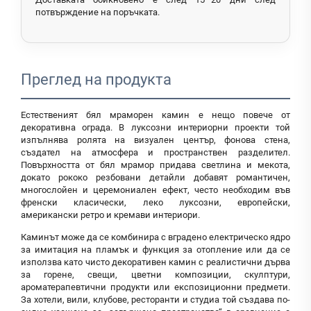
потвърждение на поръчката.
Преглед на продукта
Естественият бял мраморен камин е нещо повече от
декоративна ограда. В луксозни интериорни проекти той
изпълнява ролята на визуален център, фонова стена,
създател на атмосфера и пространствен разделител.
Повърхността от бял мрамор придава светлина и мекота,
докато рококо резбовани детайли добавят романтичен,
многослойен и церемониален ефект, често необходим във
френски класически, леко луксозни, европейски,
американски ретро и кремави интериори.
Каминът може да се комбинира с вградено електрическо ядро
за имитация на пламък и функция за отопление или да се
използва като чисто декоративен камин с реалистични дърва
за горене, свещи, цветни композиции, скулптури,
ароматерапевтични продукти или експозиционни предмети.
За хотели, вили, клубове, ресторанти и студиа той създава по-