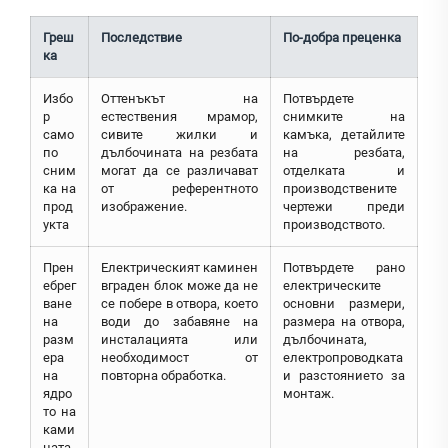
Греш
Последствие
По-добра преценка
ка
Избо
Оттенъкът на
Потвърдете
р
естествения мрамор,
снимките на
само
сивите жилки и
камъка, детайлите
по
дълбочината на резбата
на резбата,
сним
могат да се различават
отделката и
ка на
от референтното
производствените
прод
изображение.
чертежи преди
укта
производството.
Прен
Електрическият каминен
Потвърдете рано
ебрег
вграден блок може да не
електрическите
ване
се побере в отвора, което
основни размери,
на
води до забавяне на
размера на отвора,
разм
инсталацията или
дълбочината,
ера
необходимост от
електропроводката
на
повторна обработка.
и разстоянието за
ядро
монтаж.
то на
ками
ната