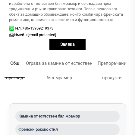
изработена от естествен бял мрамор и се създава чрез
традиционни ръчни гравирани техники. Това е люксов арт-
обект за домашно обзавеждане, който комбинира френската
романтика, класическата естетика и функционалността.
Тел.:
+86-13959219373
Имейл:
[email protected]
Заявка
Общ
Ограда за камина от естествен
Препоръчани
преглед
бял мрамор
продукти
Камина от естествен бял мрамор
Френски рококо стил