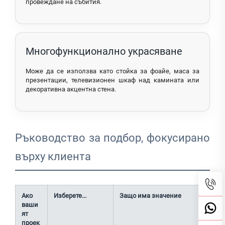
провеждане на събития.
Многофункционално украсяване
Може да се използва като стойка за фоайе, маса за
презентации, телевизионен шкаф над камината или
декоративна акцентна стена.
Ръководство за подбор, фокусирано
върху клиента
Ако
Изберете...
Защо има значение
ваши
ят
проек