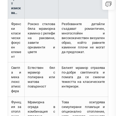
т
изиск
ва...
Френс
Рококо стилова
Резбованите детайли
ки
бяла мраморна
създават романтичен,
класи
камина с релефи
многослойен и
чески
на раковини,
висококачествен визуален
фокус
завити
образ, който равните
ен
орнаменти и
каменни плочи не могат
елеме
цветя
да предложат.
нт
Светл
Естествен бял
Белият мрамор отразява
а и
мрамор с
по-добре светлината и
мека
полирана или
помага да се смекчи
люкс
матова
тежестта на класическите
атмос
повърхност
интериори.
фера
Функц
Мраморна
Това осигурява
ия за
ограда в
симулирани пламъци и
отопл
комбинация с
опционално отопление,