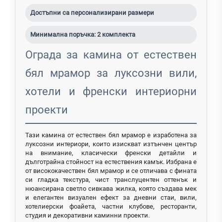
Достъпни са персонализирани размери
Минимална поръчка: 2 комплекта
Ограда за камина от естествен
бял мрамор за луксозни вили,
хотели и френски интериорни
проекти
Тази камина от естествен бял мрамор е изработена за
луксозни интериори, които изискват изтънчен център
на внимание, класически френски детайли и
дълготрайна стойност на естествения камък. Избрана е
от висококачествен бял мрамор и се отличава с фината
си гладка текстура, чист транслуцентен оттенък и
нюансирана светло сивкава жилка, която създава мек
и елегантен визуален ефект за дневни стаи, вили,
хотелиерски фоайета, частни клубове, ресторанти,
студия и декоративни каминни проекти.