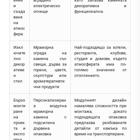
ение
вградено
като запазва камината
и
електрическо
декоративна и
създа
огнище
функционална.
ване
на
атмос
фера
Изкл
Мраморна
Най-подходящо за хотели,
ючите
ограда на
ресторанти, клубове,
лно
камина със
студия и домове, където
декор
свещи, дърва за
атмосферата има по-
ативе
горене, цветя,
голямо значение от
н
скулптури или
отоплението.
стил
ароматерапевти
чни продукти
Бързо
Персонализиран
Модулният дизайн
монти
а модулна
намалява сложността при
ране
мраморна
монтажа, докато
на
камина с
подходящата опаковка
проек
подсилена
предпазва резбованите
та и
дървена
детайли от камъка по
експо
опаковка
време на транспортиране.
ртна