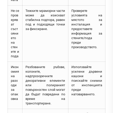
Не се
Тежките мраморни части
Проверете
пров
може да изискват
условията на
еряв
стабилна подпора, равен
мястото за
ат
под и подходящи точки
инсталация и
съст
за фиксиране.
предоставете
ояни
информация за
ето
стените/пода
на
преди
стен
производството.
ите и
пода
Икон
Резбованите ръбове,
Използвайте
омия
колоните,
усилени дървени
на
надпрозоречните
кашони и
разх
декоративни елементи
поискайте снимки
оди
или полираният
от инспекцията
за
повърхностен слой могат
преди
опак
да бъдат повредени по
натоварването.
овка
време на
транспортиране.