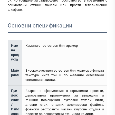
силно усещане за „завършено пространство“ в сравнение с
обикновени стенни панели или прости телевизионни
шкафове.
Основни спецификации
Име
Камина от естествен бял мрамор
на
прод
укта
Мате
Висококачествен естествен бял мрамор с фината
риал
текстура, чист тон и по желание естествени
светлосиви жилки.
При
Вътрешно оформление в строителни проекти,
лож
декоративни приложения за вътрешни и
ение
външни помещения, луксозни хотели, вили,
/
дневни стаи, спални, хотелиерски фоайета,
Изпо
френски ресторанти, частни клубове, студия и
лзва
проекти за декоративни стени зад камини.