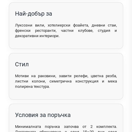
Най-добър за
Луксозни вили, хотелиерски фоайета, дневни стаи,
френски ресторанти, частни клубове, студия и
декоративни интериори.
Стил
Мотиви на раковини, завити релефи, цветна резба,
листни колони, симетрична конструкция и мека
полирена текстура.
Условия за поръчка
Минималната поръчка започва от 2 комплекта.
Доставката обикновено е след 15–20 дни след