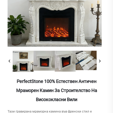
PerfectStone 100% Естествен Античен
Мраморен Камин За Строителство На
Висококласни Вили
Тази гравирана мраморна камина във френски стил е