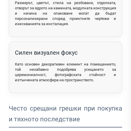
Размерът, цветът, стила на резбоване, отделката,
отворът за ядрото на камината, модулната конструкция
и начина на опаковане могат да бъдат
персонализирани според проектните чертежи и
изискванията за инсталация.
Силен визуален фокус
Като основен декоративен елемент на помещението,
той незабавно подобрява усещането за
церемониалност, фотографската стойност и
изтънчената атмосфера на пространството.
Често срещани грешки при покупка
и тяхното последствие