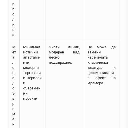
а
п
о
л
и
ц
а
М
Минимал
Чисти линии,
Не може да
ет
истични
модерен вид,
замени
а
апартаме
лесно
изсечената
л
нти,
поддържане.
класическа
о
модерни
текстура и
в
търговски
церемониални
а
интериори
я ефект на
/
и
мрамора.
с
съвремен
ъ
ни
в
проекти.
р
е
м
е
н