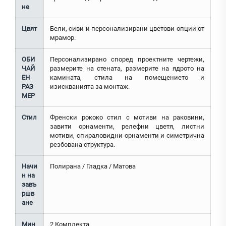
не
Цвят
Бели, сиви и персонализирани цветови опции от
мрамор.
ОБИ
Персонализирано според проектните чертежи,
ЧАЙ
размерите на стената, размерите на ядрото на
ЕН
камината, стила на помещението и
РАЗ
изискванията за монтаж.
МЕР
Стил
Френски рококо стил с мотиви на раковини,
завити орнаменти, релефни цветя, листни
мотиви, спираловидни орнаменти и симетрична
резбована структура.
Начи
Полирана / Гладка / Матова
н на
завъ
ршв
ане
Мин
2 Комплекта