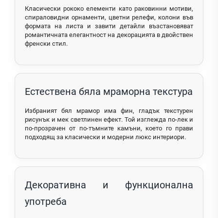
Класически рококо елементи като раковинни мотиви,
спираловидни орнаменти, цветни релефи, колони във
формата на листа и завити детайли възстановяват
романтичната елегантност на декорацията в двойствен
френски стил.
Естествена бяла мраморна текстура
Избраният бял мрамор има фин, гладък текстурен
рисунък и мек светлинен ефект. Той изглежда по-лек и
по-прозрачен от по-тъмните камъни, което го прави
подходящ за класически и модерни люкс интериори.
Декоративна и функционална
употреба