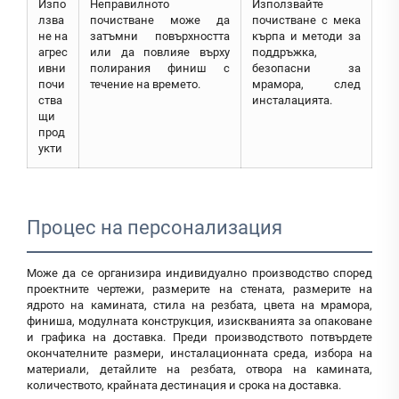
Изпо
Неправилното
Използвайте
лзва
почистване може да
почистване с мека
не на
затъмни повърхността
кърпа и методи за
агрес
или да повлияе върху
поддръжка,
ивни
полирания финиш с
безопасни за
почи
течение на времето.
мрамора, след
ства
инсталацията.
щи
прод
укти
Процес на персонализация
Може да се организира индивидуално производство според
проектните чертежи, размерите на стената, размерите на
ядрото на камината, стила на резбата, цвета на мрамора,
финиша, модулната конструкция, изискванията за опаковане
и графика на доставка. Преди производството потвърдете
окончателните размери, инсталационната среда, избора на
материали, детайлите на резбата, отвора на камината,
количеството, крайната дестинация и срока на доставка.