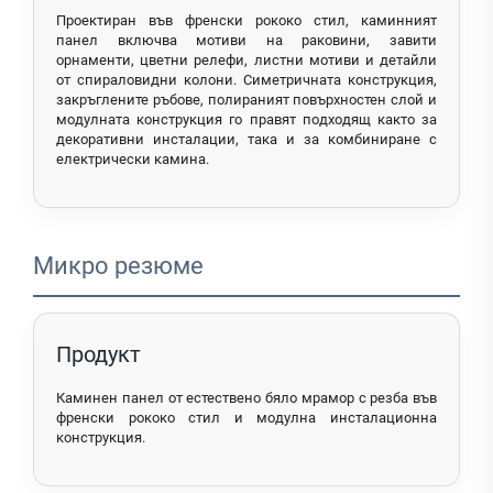
Проектиран във френски рококо стил, каминният
панел включва мотиви на раковини, завити
орнаменти, цветни релефи, листни мотиви и детайли
от спираловидни колони. Симетричната конструкция,
закръглените ръбове, полираният повърхностен слой и
модулната конструкция го правят подходящ както за
декоративни инсталации, така и за комбиниране с
електрически камина.
Микро резюме
Продукт
Каминен панел от естествено бяло мрамор с резба във
френски рококо стил и модулна инсталационна
конструкция.