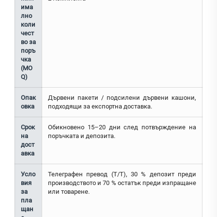
има
лно
коли
чест
во за
поръ
чка
(MO
Q)
Опак
Дървени пакети / подсилени дървени кашони,
овка
подходящи за експортна доставка.
Срок
Обикновено 15–20 дни след потвърждение на
на
поръчката и депозита.
дост
авка
Усло
Телеграфен превод (T/T), 30 % депозит преди
вия
производството и 70 % остатък преди изпращане
за
или товарене.
пла
щан