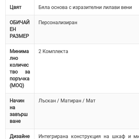
Цвят
Бяла основа с изразителни лилави вени
ОБИЧАЙ
Персонализиран
ЕН
РАЗМЕР
Минима
2 Комплекта
лно
количес
тво за
поръчка
(MOQ)
Начин
Лъскан / Матиран / Мат
на
завърш
ване
Дизайне
Интегрирана конструкция на шкаф и ми