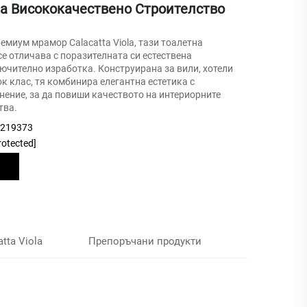
За Висококачествено Строителство
емиум мрамор Calacatta Viola, тази тоалетна
е отличава с поразителната си естествена
ючително изработка. Конструирана за вили, хотели
ок клас, тя комбинира елегантна естетика с
нение, за да повиши качеството на интериорните
тва.
9219373
rotected]
tta Viola
Препоръчани продукти