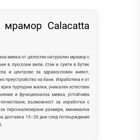
 мрамор Calacatta
ана мивка от цялостен натурален мрамор с
ни в луксозни вили, стаи и суити в бутик
спа и центрове за здравословен живот,
о преустройство на бани. Изработена е от
, ярки пурпурни жилки, уникален естествен
анение и функционална мивка, устойчива
 почистване, възможност за изработка с
 за персонализирани размери, минимална
 за доставка 15–20 дни след потвърждение
).