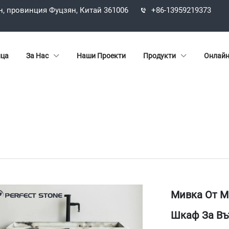
н, провинция Фуцзян, Китай 361006
+86-13959219373
ица
За Нас
Наши Проекти
Продукти
Онлайн
Мивка От Мр
Шкаф За Въ