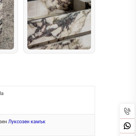
la
твен
Луксозен камък