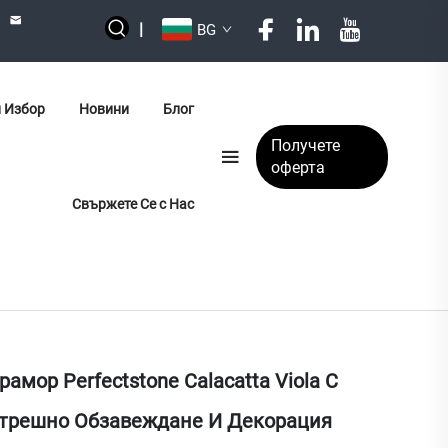
|
BG
 Избор
Новини
Блог
Получете
оферта
Свържете Се с Нас
амор Perfectstone Calacatta Viola С
трешно Обзавеждане И Декорация