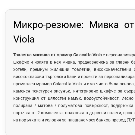
Микро-резюме: Мивка от
Viola
Тоалетна масичка от мрамор Calacatta Viola
е персонализир
шкафче и излята в нея мивка, предназначена за главни ба
хотели, премиум жилищни тоалетни, висококачествени 
висококласови търговски бани и проекти за персонализиран
премиален мрамор Calacatta Viola и има чисто бяла основа
каменен текстурен рисунък, интегрирано шкафче за съхр
конструкция от цялостен камък, водоустойчивост, лесно
полирана / матова / полуматова повърхност, поддръжка
поръчка от 2 комплекта, опаковка в дървени палети, срок
на поръчката и условия за плащане чрез банков превод (T/T