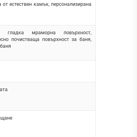
 от естествен камък, персонализирана
, гладка мраморна повърхност,
есно почистваща повърхност за баня,
 баня
ата
ащане