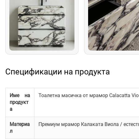
Спецификации на продукта
Име на
Тоалетна масичка от мрамор Calacatta Vio
продукт
а
Материа
Премиум мрамор Калаката Виола / естес
л