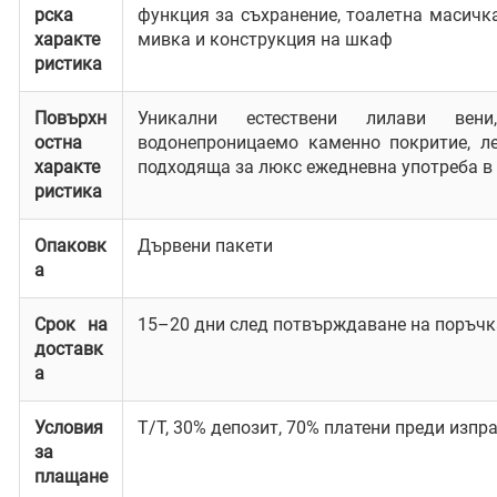
рска
функция за съхранение, тоалетна масичка
характе
мивка и конструкция на шкаф
ристика
Повърхн
Уникални естествени лилави вени
остна
водонепроницаемо каменно покритие, л
характе
подходяща за люкс ежедневна употреба в
ристика
Опаковк
Дървени пакети
а
Срок на
15–20 дни след потвърждаване на поръчк
доставк
а
Условия
T/T, 30% депозит, 70% платени преди изпр
за
плащане