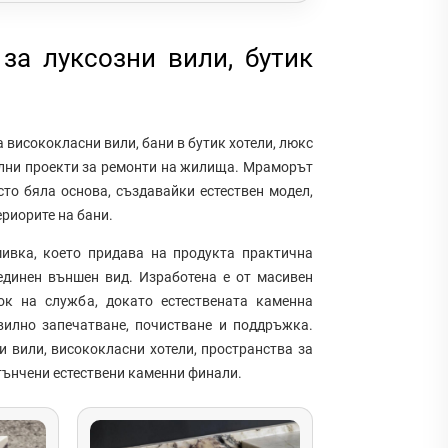
 за луксозни вили, бутик
а висококласни вили, бани в бутик хотели, люкс
ални проекти за ремонти на жилища. Мраморът
то бяла основа, създавайки естествен модел,
риорите на бани.
ивка, което придава на продукта практична
единен външен вид. Изработена е от масивен
ок на служба, докато естествената каменна
илно запечатване, почистване и поддръжка.
 вили, висококласни хотели, пространства за
тънчени естествени каменни финали.