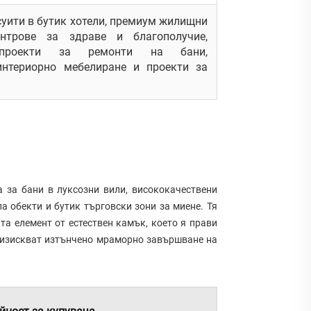
суити в бутик хотели, премиум жилищни
ентрове за здраве и благополучие,
и проекти за ремонти на бани,
 интериорно мебелиране и проекти за
а за бани в луксозни вили, висококачествени
а обекти и бутик търговски зони за миене. Тя
а елемент от естествен камък, което я прави
о изискват изтънчено мраморно завършване на