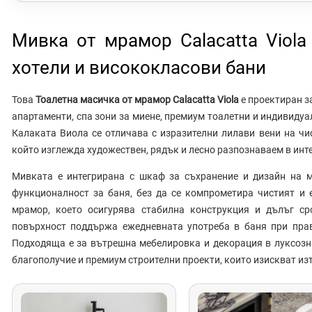
Мивка от мрамор Calacatta Viola
хотели и висококласови бани
Това
Тоалетна масичка от мрамор Calacatta Viola
е проектиран з
апартаменти, спа зони за миене, премиум тоалетни и индивиду
Калаката Виола се отличава с изразителни лилави вени на чис
който изглежда художествен, рядък и лесно разпознаваем в инте
Мивката е интегрирана с шкаф за съхранение и дизайн на м
функционалност за баня, без да се компрометира чистият и 
мрамор, което осигурява стабилна конструкция и дълъг ср
повърхност поддържа ежедневната употреба в баня при прав
Подходяща е за вътрешна мебелировка и декорация в луксозни
благополучие и премиум строителни проекти, които изискват из