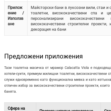
Прилож
Майсторски бани в луксозни вили, стаи и 
ение /
тоалетни, висококачествени спа и ц
Използв
персонализирани висококачествен
ане
висококачествени строителни проекти,
декорация на бани
Предложени приложения
Тази тоалетна масичка от мрамор Calacatta Viola е подходящ
хотели-суити, премиум жилищни тоалетни, висококачествени сп
служи едновременно като функционална мивка и като изтъкнат
отличен избор за висококачествени строителни проекти, коит
банята.
Сфера на