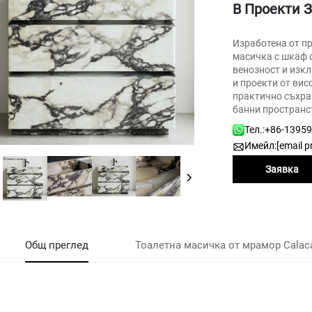
В Проекти 
Изработена от пр
масичка с шкаф с
венозност и изкл
и проекти от вис
практично съхра
банни пространс
Тел.:
+86-1395
Имейл:
[email p
Заявка
Общ преглед
Тоалетна масичка от мрамор Calaca