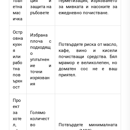
тоал
ция и
герметизация, изрязването
етна
защита на
за мивката и насоките за
мас
ръбовете
ежедневно почистване.
ичка
Остр
Избрана
овна
плоча с
кухн
Потвърдете риска от масло,
подходящ
я
кафе, вино и кисели
о
или
почистващи средства. Бял
уплътнен
рабо
мрамор е великолепен, но
ие и
тна
доматен сос не е ваш
точни
пов
приятел.
изрязван
ърхн
ия
ост
Про
ект
за
Голямо
хоте
количест
л,
во
Потвърдете минималната