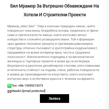
Бял Мрамор За Вътрешно Обзавеждане На
Хотели И Строителни Проекти
Мрамор „Аякс Бял“: Това е изискан природен камък, чиято
повърхност има мека, бледобяла основа, прорязана от фини
сиви и светлозлатисти ивици, които излъчват вечно
изящество и спокойно усъвършенстване. Той е формиран
чрез древни геоложки процеси и притежава равномерна
структура, отлично лъскавост и дълготрайна издръжливост,
придавайки на всеки интериор ярка, чиста и сдържана
люксозност. Изключително подходящ е за висококласни
жилищни и търговски проекти и може да се интегрира
безупречно в различни дизайнерски стилове, като повишава
естетичната стойност на подове, стени, работни повърхности
и мивки до произведения на изкуството, които излъчват
изтънчен вкус и естествена красота с течение на времето.
Тел.:
+86-13959219373
Имейл:
[email protected]
Заявка