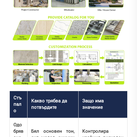
Стъ
Какво трябва да
Защо има
пал
потвърдите
значение
о
Одо
бряв
Бял основен тон,
Контролира