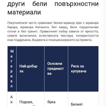
други бели повърхностни
материали
Покупателите често сравняват белия мрамор Ajax с мрамора
Карара, мрамора Калаката, бял кварц, бели порцеланови
плочи и бял гранит. Правилният избор зависи от яркостта,
сивите включения, естествената текстура, толерантността
към поддръжка, бюджета и позиционирането на проекта.
М
а
т
Основни
е
Най-добър
Риск за
предимст
р
за
купувача
ва
и
а
л
А
я
Подове,
Ярка
Белият