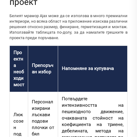
проект
Белият мрамор Ajax може да се използва в много премиални
интериори, но всяка област на приложение изисква различни
решения относно размер, финиране, герметизация и монтаж.
Използвайте таблицата по-долу, за да намалите грешките в
проекта преди поръчване.
Про
ектн
а
Препоръч
Напомняне за купувача
необ
ан избор
ходи
мост
Потвърдете
Персонал
интензивността на
изирани
пешеходното движение,
Люк
лъскави
очакваната стойност на
созе
подови
коефициента на триене,
н
плочки от
дебелината, метода на
под
бял