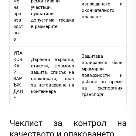
ме
ремонтирани
изпращането и
на
участъци,
окончателното
про
пукнатини,
плащане.
изв
допустима грешка
одст
в размерите
вот
о
УПА
Защитава
КОВ
Дървени вързопи,
полираните бели
КА
етикети, фоамова
мраморни
И
защита, списък на
повърхности и
ЗАР
опаковката, план
ръбове по време
ЪЖ
за натоварване на
на експортния
ДАН
контейнера
транспорт.
Е
Чеклист за контрол на
качеството и опаковането