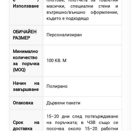
е /
плотове, плотчета за тоалетни
Използване
масички, специални стени и
вътрешно/външно оформление,
където е подходящо
ОБИЧАЙЕН
Персонализиран
РАЗМЕР
Минимално
количество
100 КВ. М
за поръчка
(MOQ)
Начин на
Полирано
завършване
Опаковка
Дървени пакети
15–20 дни след потвърждаване
Срок на
на поръчката; в ЧЗВ също се
доставка
посочва около 15–20 работни