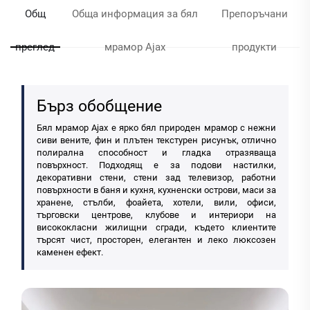
Общ
Обща информация за бял
Препоръчани
преглед
мрамор Ajax
продукти
Бърз обобщение
Бял мрамор Ajax е ярко бял природен мрамор с нежни
сиви вените, фин и плътен текстурен рисунък, отлично
полирална способност и гладка отразяваща
повърхност. Подходящ е за подови настилки,
декоративни стени, стени зад телевизор, работни
повърхности в баня и кухня, кухненски острови, маси за
хранене, стълби, фоайета, хотели, вили, офиси,
търговски центрове, клубове и интериори на
висококласни жилищни сгради, където клиентите
търсят чист, просторен, елегантен и леко люксозен
каменен ефект.