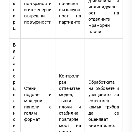
дълбочина и
к
повърхности
по-лесна
индивидуалн
в
и инженерни
съгласува
ост на
а
вътрешни
ност на
отделните
р
повърхности
партидите
мраморни
ц
плочи.
Б
я
л
а
п
о
Контроли
р
ран
Обработката
ц
Стени,
отпечатан
на ръбовете и
е
подове и
модел,
усещането за
л
модерни
тънки
естествен
а
панели с
плочи и
камък трябва
н
голям
стабилна
да се
о
формат
повтаряе
оценяват
в
мост на
внимателно.
а
цвета