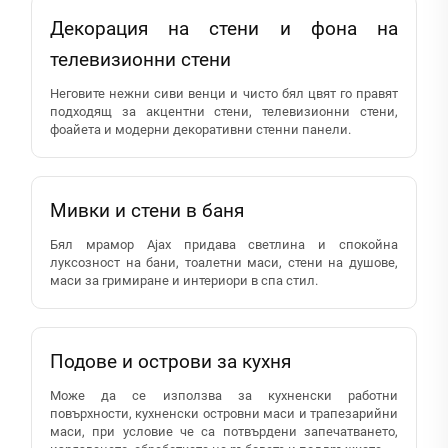
Декорация на стени и фона на
телевизионни стени
Неговите нежни сиви венци и чисто бял цвят го правят
подходящ за акцентни стени, телевизионни стени,
фоайета и модерни декоративни стенни панели.
Мивки и стени в баня
Бял мрамор Ajax придава светлина и спокойна
луксозност на бани, тоалетни маси, стени на душове,
маси за гримиране и интериори в спа стил.
Подове и острови за кухня
Може да се използва за кухненски работни
повърхности, кухненски островни маси и трапезарийни
маси, при условие че са потвърдени запечатването,