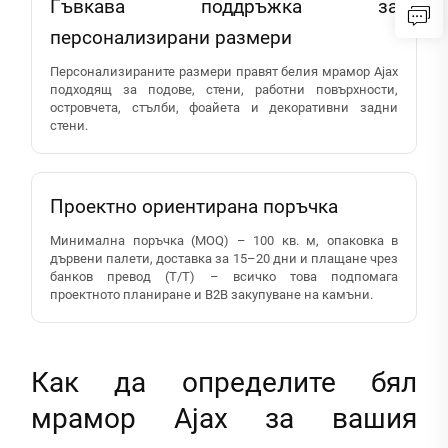
Гъвкава поддръжка за
персонализирани размери
Персонализираните размери правят белия мрамор Ajax
подходящ за подове, стени, работни повърхности,
островчета, стълби, фоайета и декоративни задни
стени.
Проектно ориентирана поръчка
Минимална поръчка (MOQ) – 100 кв. м, опаковка в
дървени палети, доставка за 15–20 дни и плащане чрез
банков превод (T/T) – всичко това подпомага
проектното планиране и B2B закупуване на камъни.
Как да определите бял
мрамор Ajax за вашия