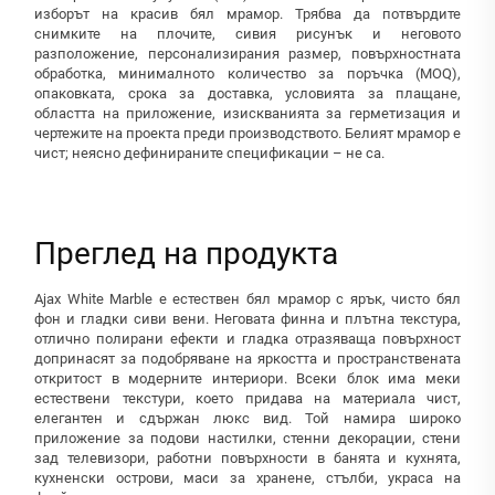
изборът на красив бял мрамор. Трябва да потвърдите
снимките на плочите, сивия рисунък и неговото
разположение, персонализирания размер, повърхностната
обработка, минималното количество за поръчка (MOQ),
опаковката, срока за доставка, условията за плащане,
областта на приложение, изискванията за герметизация и
чертежите на проекта преди производството. Белият мрамор е
чист; неясно дефинираните спецификации – не са.
Преглед на продукта
Ajax White Marble е естествен бял мрамор с ярък, чисто бял
фон и гладки сиви вени. Неговата финна и плътна текстура,
отлично полирани ефекти и гладка отразяваща повърхност
допринасят за подобряване на яркостта и пространствената
откритост в модерните интериори. Всеки блок има меки
естествени текстури, което придава на материала чист,
елегантен и сдържан люкс вид. Той намира широко
приложение за подови настилки, стенни декорации, стени
зад телевизори, работни повърхности в банята и кухнята,
кухненски острови, маси за хранене, стълби, украса на