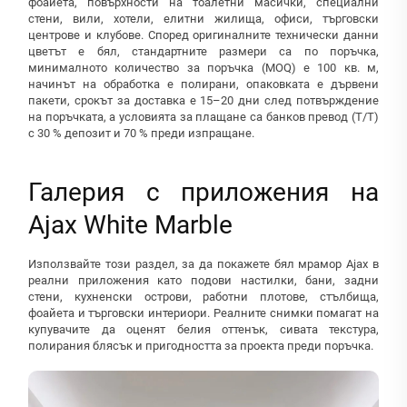
фоайета, повърхности на тоалетни масички, специални
стени, вили, хотели, елитни жилища, офиси, търговски
центрове и клубове. Според оригиналните технически данни
цветът е бял, стандартните размери са по поръчка,
минималното количество за поръчка (MOQ) е 100 кв. м,
начинът на обработка е полирани, опаковката е дървени
пакети, срокът за доставка е 15–20 дни след потвърждение
на поръчката, а условията за плащане са банков превод (T/T)
с 30 % депозит и 70 % преди изпращане.
Галерия с приложения на
Ajax White Marble
Използвайте този раздел, за да покажете бял мрамор Ajax в
реални приложения като подови настилки, бани, задни
стени, кухненски острови, работни плотове, стълбища,
фоайета и търговски интериори. Реалните снимки помагат на
купувачите да оценят белия оттенък, сивата текстура,
полирания блясък и пригодността за проекта преди поръчка.