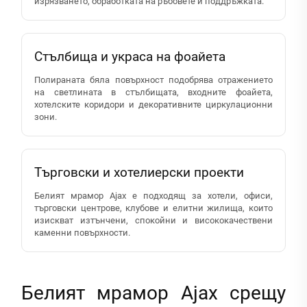
изрязването, обработката на ръбовете и поддръжката.
Стълбища и украса на фоайета
Полираната бяла повърхност подобрява отражението
на светлината в стълбищата, входните фоайета,
хотелските коридори и декоративните циркулационни
зони.
Търговски и хотелиерски проекти
Белият мрамор Ajax е подходящ за хотели, офиси,
търговски центрове, клубове и елитни жилища, които
изискват изтънчени, спокойни и висококачествени
каменни повърхности.
Белият мрамор Ajax срещу