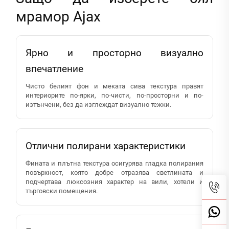
мрамор Ajax
Ярно и просторно визуално
впечатление
Чисто белият фон и меката сива текстура правят
интериорите по-ярки, по-чисти, по-просторни и по-
изтънчени, без да изглеждат визуално тежки.
Отлични полирани характеристики
Фината и плътна текстура осигурява гладка полирания
повърхност, която добре отразява светлината и
подчертава люксозния характер на вили, хотели и
търговски помещения.