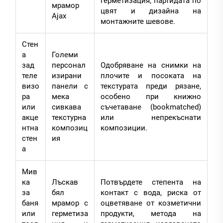
герметизация, партидата по
мрамор
цвят и дизайна на
Ajax
монтажните шевове.
Стен
а
Големи
зад
персонал
Одобряване на снимки на
теле
изирани
плочите и посоката на
визо
панели с
текстурата преди рязане,
ра
мека
особено при книжно
или
сивкава
съчетаване (bookmatched)
акце
текстурна
или непрекъснати
нтна
композиц
композиции.
стен
ия
а
Мив
ка
Лъскав
Потвърдете степента на
за
бял
контакт с вода, риска от
баня
мрамор с
оцветяване от козметични
или
герметиза
продукти, метода на