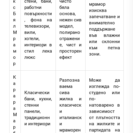
к
стени, бани,
чисто
мрамор
с
работни
бяла
изисква
Б
повърхности
основа,
запечатване и
я
, фона на
нежен сив
внимателно
л
телевизори,
модел,
поддържане
М
вили,
полирано
във влажни
р
хотели,
отражени
или склонни
а
интериори в
е, чист и
към петна
м
стил лека
просторен
зони.
о
люкс
ефект
р
К
Разпозна
Може да
а
ваема
изглежда по-
р
Класически
сива
студено или
а
бани, кухни,
жилка и
по-
р
стенни
класическ
натоварено в
а
панели,
и
зависимост
М
традиционн
италианск
от плътността
а
и интериори
и
на жилките и
р
мраморен
партидата на