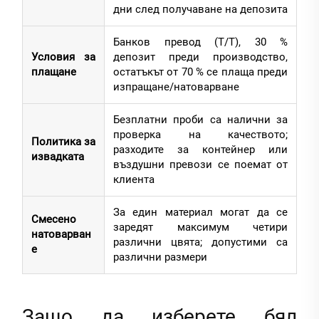
дни след получаване на депозита
Банков превод (T/T), 30 %
Условия за
депозит преди производство,
плащане
остатъкът от 70 % се плаща преди
изпращане/натоварване
Безплатни проби са налични за
проверка на качеството;
Политика за
разходите за контейнер или
извадката
въздушни превози се поемат от
клиента
За един материал могат да се
Смесено
заредят максимум четири
натоварван
различни цвята; допустими са
е
различни размери
Защо да изберете бял