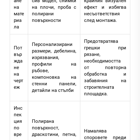
ане
сив модел, снимки
крайния визуален
на
на плочи, проба с
ефект и избягва
мате
полирани
несъответствия
риа
повърхности
след монтажа.
ла
Предотвратява
Персонализирани
Пот
грешки при
размери, дебелина,
вър
рязане,
изрязвания,
жда
необходимостта
профили на
не
от повторна
ръбове,
на
обработка и
компоновка на
черт
забавяния на
стенни панели,
еж
строителната
детайли на стълби
площадка.
Инс
пек
ция
Полирана
по
повърхност,
Намалява
вре
драскотини, петна,
споровете преди