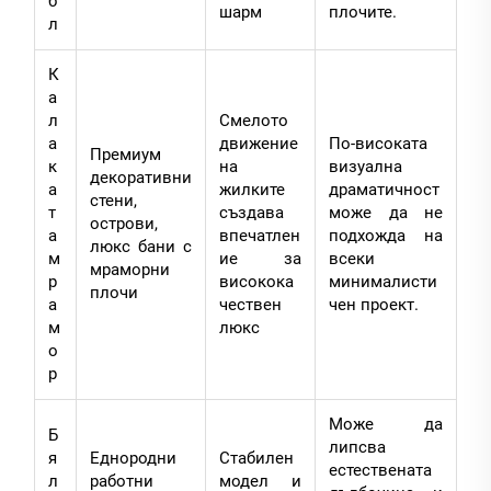
б
шарм
плочите.
л
К
а
л
Смелото
а
движение
По-високата
Премиум
к
на
визуална
декоративни
а
жилките
драматичност
стени,
т
създава
може да не
острови,
а
впечатлен
подхожда на
люкс бани с
м
ие за
всеки
мраморни
р
високока
минималисти
плочи
а
чествен
чен проект.
м
люкс
о
р
Може да
Б
липсва
я
Еднородни
Стабилен
естествената
л
работни
модел и