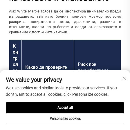
Ajax White Marble трябва да се инспектира внимателно преди
изпращането, тъй като белият полиран мрамор по-лесно
разкрива повърхностни петна, драскотини, разлики в
оттенъците, люспи по ръбовете и следи от опаковането в
сравнение с по-тъмните камъни.
К
он
тр
ол
Риск при
Какво да проверите
на
пренебрегване
то
We value your privacy
чк
We use cookies and similar tools to provide our services. If you
а
don't want to accept all cookies, click Personalize cookies.
Ц
Accept all
вя
Чисто бяла основа,
Смесеният цвят
т
сиви шарки,
може да изглежда
Personalize cookies
и
еднородност на
нееднороден след
те
оттенъците,
монтажа на пода