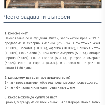
Често задавани въпроси
1. кой сме ние? 
Намеряваме се в Фуцзиян, Китай, започнахме през 2013 г., 
продаваме в Северна Америка (25.00%), Югоизточна Азия 
(15.00%), Оceания (10.00%), Африка (10.00%), Близкия изток 
(10.00%), Южна Азия (5.00%), Южна Америка (5.00%), Западна 
Европа (5.00%), Южна Европа (5.00%), Централна Америка 
(5.00%), Източна Европа (5.00%). В кancelariят ни работят 
около 11-50 души. 
2. как можем да гарантираме качеството? 
Винаги предварителен образец преди масово производство; 
Винаги финална инспекция преди изпращане; 
3. какво можете да купите от нас? 
Гранит/Мармур/Изкуствен камък, Бяла Карара Ванна Топки 