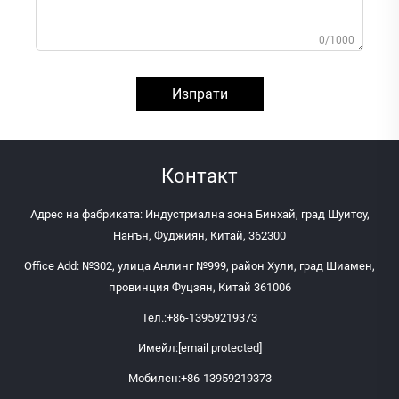
0/1000
Изпрати
Контакт
Адрес на фабриката: Индустриална зона Бинхай, град Шуитоу,
Нанън, Фуджиян, Китай, 362300
Office Add: №302, улица Анлинг №999, район Хули, град Шиамен,
провинция Фуцзян, Китай 361006
Тел.:
+86-13959219373
Имейл:
[email protected]
Мобилен:
+86-13959219373