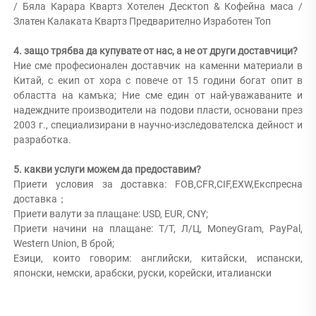
/ Бяла Карара Квартз Хотелен Десктоп & Кофейна маса / 
Златен Калаката Квартз Предварително Изработен Топ 
4. защо трябва да купувате от нас, а не от други доставчици? 
Ние сме професионален доставчик на каменни материали в 
Китай, с екип от хора с повече от 15 години богат опит в 
областта на камъка; Ние сме един от най-уважаваните и 
надеждните производители на подови пласти, основани през 
2003 г., специализирани в научно-изследователска дейност и 
разработка. 
5. какви услуги можем да предоставим? 
Приети условия за доставка: FOB,CFR,CIF,EXW,Експресна 
доставка； 
Приети валути за плащане: USD, EUR, CNY; 
Приети начини на плащане: Т/Т, Л/Ц, MoneyGram, PayPal, 
Western Union, В брой; 
Езици, които говорим: английски, китайски, испански, 
японски, немски, арабски, руски, корейски, италиански 