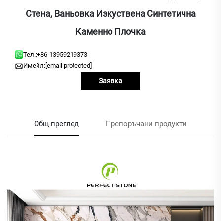
Стена, Ваньовка Изкуствена Синтетична
Каменно Плочка
Тел.:
+86-13959219373
Имейл:
[email protected]
Заявка
Общ преглед
Препоръчани продукти