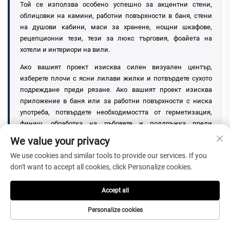
Той се използва особено успешно за акцентни стени,
облицовки на камини, работни повърхности в баня, стени
на душови кабини, маси за хранене, нощни шкафове,
рецепционни тези, тези за люкс търговия, фоайета на
хотели и интериори на вили.
Ако вашият проект изисква силен визуален център,
изберете плочи с ясни лилави жилки и потвърдете сухото
подреждане преди рязане. Ако вашият проект изисква
приложение в баня или за работни повърхности с ниска
употреба, потвърдете необходимостта от герметизация,
финиш, обработка на ръбовете и поддръжка преди
производството. Ако вашият проект изисква външни
We value your privacy
подове или подове с висока интензивност на движение,
We use cookies and similar tools to provide our services. If you
изберете по-издръжлив и по-малко изискващ поддръжка
don't want to accept all cookies, click Personalize cookies.
камък.
Най-безопасният начин за покупка е да потвърдите
Accept all
текущите снимки на плочите, цветовия диапазон,
плътността на лилавите жилки, списъка с размери,
Personalize cookies
финиша, дебелината, начина на опаковане, времето за