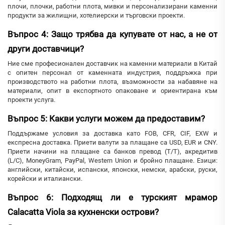
плочи, плочки, работни плота, мивки и персонализирани каменни
продукти за жилищни, хотелиерски и търговски проекти.
Въпрос 4: Защо трябва да купувате от нас, а не от
други доставчици?
Ние сме професионален доставчик на каменни материали в Китай
с опитен персонал от каменната индустрия, поддръжка при
производството на работни плота, възможности за набавяне на
материали, опит в експортното опаковане и ориентирана към
проекти услуга.
Въпрос 5: Какви услуги можем да предоставим?
Поддържаме условия за доставка като FOB, CFR, CIF, EXW и
експресна доставка. Приети валути за плащане са USD, EUR и CNY.
Приети начини на плащане са банков превод (T/T), акредитив
(L/C), MoneyGram, PayPal, Western Union и бройно плащане. Езици:
английски, китайски, испански, японски, немски, арабски, руски,
корейски и италиански.
Въпрос 6: Подходящ ли е турският мрамор
Calacatta Viola за кухненски острови?