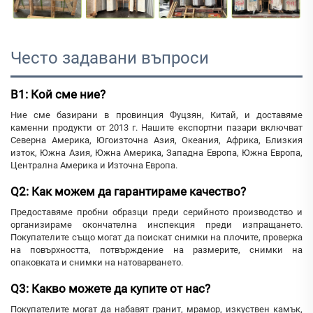
Често задавани въпроси
В1: Кой сме ние?
Ние сме базирани в провинция Фуцзян, Китай, и доставяме
каменни продукти от 2013 г. Нашите експортни пазари включват
Северна Америка, Югоизточна Азия, Океания, Африка, Близкия
изток, Южна Азия, Южна Америка, Западна Европа, Южна Европа,
Централна Америка и Източна Европа.
Q2: Как можем да гарантираме качество?
Предоставяме пробни образци преди серийното производство и
организираме окончателна инспекция преди изпращането.
Покупателите също могат да поискат снимки на плочите, проверка
на повърхността, потвърждение на размерите, снимки на
опаковката и снимки на натоварването.
Q3: Какво можете да купите от нас?
Покупателите могат да набавят гранит, мрамор, изкуствен камък,