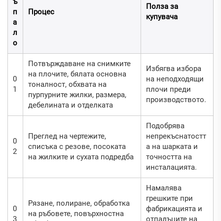
ъ
Полза за
п
Процес
купувача
а
л
о
Потвърждаване на снимките
Избягва избора
на плочите, бялата основна
0
на неподходящи
тоналност, обхвата на
1
плочи преди
пурпурните жилки, размера,
производството.
дебелината и отделката
Подобрява
Преглед на чертежите,
непрекъснатостт
0
списъка с резове, посоката
а на шарката и
2
на жилките и сухата подредба
точността на
инсталацията.
Намалява
грешките при
Рязане, полиране, обработка
0
фабрикацията и
на ръбовете, повърхностна
3
отпадъците на