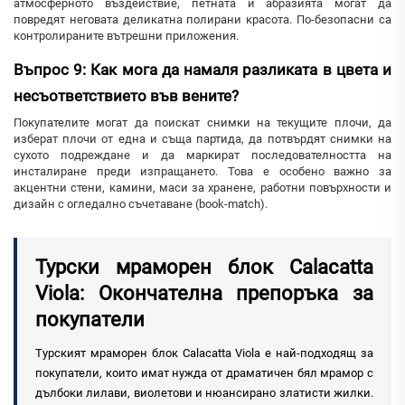
атмосферното въздействие, петната и абразията могат да
повредят неговата деликатна полирани красота. По-безопасни са
контролираните вътрешни приложения.
Въпрос 9: Как мога да намаля разликата в цвета и
несъответствието във вените?
Покупателите могат да поискат снимки на текущите плочи, да
изберат плочи от една и съща партида, да потвърдят снимки на
сухото подреждане и да маркират последователността на
инсталиране преди изпращането. Това е особено важно за
акцентни стени, камини, маси за хранене, работни повърхности и
дизайн с огледално съчетаване (book-match).
Турски мраморен блок Calacatta
Viola: Окончателна препоръка за
покупатели
Турският мраморен блок Calacatta Viola е най-подходящ за
покупатели, които имат нужда от драматичен бял мрамор с
дълбоки лилави, виолетови и нюансирано златисти жилки.