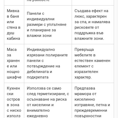
Мивка
Създава ефект на
Панели с
в баня
люкс, характерен
индивидуални
или
за спа, и намалява
размери с уплътняне
стена в
рисковете от
и планиране за
душ
поддръжка във
влажни зони
кабина
влажните зони.
Маса
Индивидуално
Превръща
за
изрязани полираните
мебелите в
хранен
панели с
естествен каменен
е или
потвърждение на
елемент с
нощно
дебелината и
изразителен
шкафче
подкрепата
характер.
Кухнен
Използва се само
Предпазва
ски
след герметизиране, с
мрамора от
остров
осъзнаване на риска
киселинно
в зона
от киселини и
изтравяне, петна и
с ниско
внимателно
преждевременни
използ
ежедневно
повърхностни