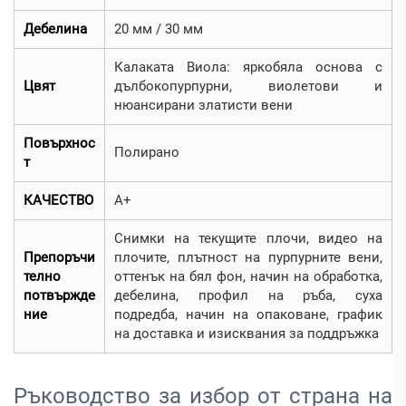
Дебелина
20 мм / 30 мм
Калаката Виола: яркобяла основа с
Цвят
дълбокопурпурни, виолетови и
нюансирани златисти вени
Повърхнос
Полирано
т
КАЧЕСТВО
А+
Снимки на текущите плочи, видео на
Препоръчи
плочите, плътност на пурпурните вени,
телно
оттенък на бял фон, начин на обработка,
потвържде
дебелина, профил на ръба, суха
ние
подредба, начин на опаковане, график
на доставка и изисквания за поддръжка
Ръководство за избор от страна на