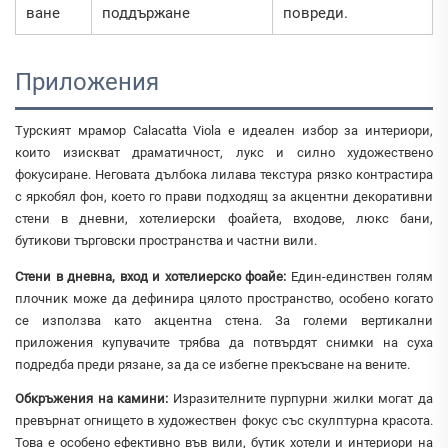
ване
поддържане
повреди.
Приложения
Турският мрамор Calacatta Viola е идеален избор за интериори,
които изискват драматичност, лукс и силно художествено
фокусиране. Неговата дълбока лилава текстура рязко контрастира
с яркобял фон, което го прави подходящ за акцентни декоративни
стени в дневни, хотелиерски фоайета, входове, люкс бани,
бутикови търговски пространства и частни вили.
Стени в дневна, вход и хотелиерско фоайе:
Един-единствен голям
плочник може да дефинира цялото пространство, особено когато
се използва като акцентна стена. За големи вертикални
приложения купувачите трябва да потвърдят снимки на суха
подредба преди рязане, за да се избегне прекъсване на вените.
Обкръжения на камини:
Изразителните пурпурни жилки могат да
превърнат огнището в художествен фокус със скулптурна красота.
Това е особено ефективно във вили, бутик хотели и интериори на