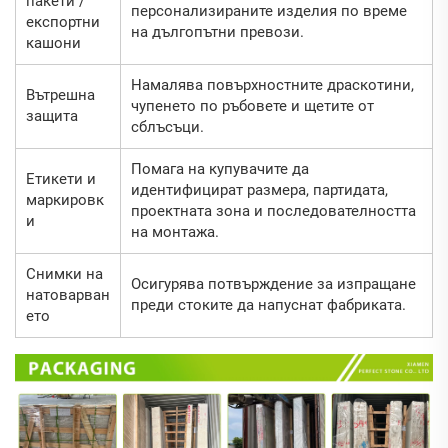
пакети /
персонализираните изделия по време
експортни
на дългопътни превози.
кашони
Намалява повърхностните драскотини,
Вътрешна
чупенето по ръбовете и щетите от
защита
сблъсъци.
Помага на купувачите да
Етикети и
идентифицират размера, партидата,
маркировк
проектната зона и последователността
и
на монтажа.
Снимки на
Осигурява потвърждение за изпращане
натоварван
преди стоките да напуснат фабриката.
ето