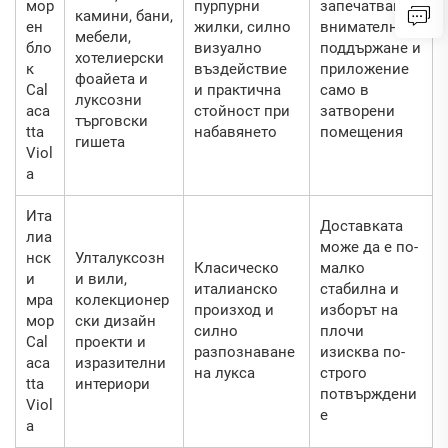
мор
пурпурни
запечатване,
камини, бани,
ен
жилки, силно
внимателно
мебели,
бло
визуално
поддържане и
хотелиерски
к
въздействие
приложение
фоайета и
Cal
и практична
само в
луксозни
aca
стойност при
затворени
търговски
tta
набавянето
помещения
гишета
Viol
a
Ита
Доставката
лиа
може да е по-
нск
Улталуксозн
Класическо
малко
и
и вили,
италианско
стабилна и
мра
колекционер
произход и
изборът на
мор
ски дизайн
силно
плочи
Cal
проекти и
разпознаване
изисква по-
aca
изразителни
на лукса
строго
tta
интериори
потвърждени
Viol
е
a