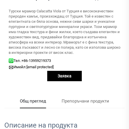
Турски мрамор Calacatta Viola от Турция е висококачествен
природен камък, произхождащ от Турция. Той е известен с
елегантната си бяла основа, нежни сиви шарки и уникални
пурпурни и светлопурпурни минерални украси. Този мрамор
има гладка текстура и фини жилки, което създава елегантен и
художествен вид, придавайки благородна и изтънчена
атмосфера на всеки интериор. Мраморът е с финa текстура,
висока лъскавост и лесно се полира, като се използва широко
в интериорни проекти от висок клас.
Тел.:
+86-13959219373
Имейл:
[email protected]
Заявка
Общ преглед
Препоръчани продукти
Описание на продукта