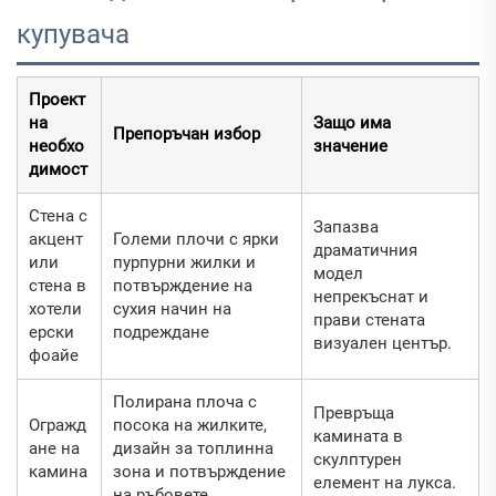
купувача
Проект
на
Защо има
Препоръчан избор
необхо
значение
димост
Стена с
Запазва
акцент
Големи плочи с ярки
драматичния
или
пурпурни жилки и
модел
стена в
потвърждение на
непрекъснат и
хотели
сухия начин на
прави стената
ерски
подреждане
визуален център.
фоайе
Полирана плоча с
Превръща
Огражд
посока на жилките,
камината в
ане на
дизайн за топлинна
скулптурен
камина
зона и потвърждение
елемент на лукса.
на ръбовете