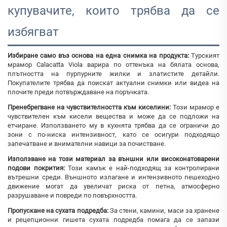
купувачите, които трябва да се
избягват
Избиране само въз основа на една снимка на продукта:
Турският
мрамор Calacatta Viola варира по оттенъка на бялата основа,
плътността на пурпурните жилки и златистите детайли.
Покупателите трябва да поискат актуални снимки или видеа на
плочите преди потвърждаване на поръчката.
Пренебрегване на чувствителността към киселини:
Този мрамор е
чувствителен към кисели вещества и може да се подложи на
етчиране. Използването му в кухнята трябва да се ограничи до
зони с по-ниска интензивност, като се осигури подходящо
запечатване и внимателни навици за почистване.
Използване на този материал за външни или високонатоварени
подови покрития:
Този камък е най-подходящ за контролирани
вътрешни среди. Външното излагане и интензивното пешеходно
движение могат да увеличат риска от петна, атмосферно
разрушаване и повреди по повърхността.
Пропускане на сухата подредба:
За стени, камини, маси за хранене
и рецепционни гишета сухата подредба помага да се запази