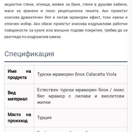
акцентни стени, огнища, мивки за баня, стени в душови кабини,
маси за хранене и люкс рецепционни гишета. Ако проектът
изисква драматичен бял и лилав мраморен ефект, този камък е
отличен избор. Ако обаче проектът изисква издръжливи работни
повърхности за кухня или външни подови покрития, трябва да се
разгледа по-издръжлив камък.
Спецификация
Име на
Турски мраморен блок Calacatta Viola
продукта
Естествен турски мраморен блок / люкс
Вид
бял мрамор с лилави и виолетови
материал
жилки
Място на
Турция
произход