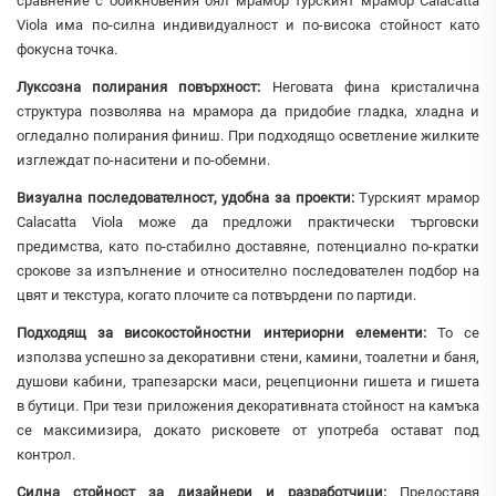
сравнение с обикновения бял мрамор турският мрамор Calacatta
Viola има по-силна индивидуалност и по-висока стойност като
фокусна точка.
Луксозна полирания повърхност:
Неговата финa кристалична
структура позволява на мрамора да придобие гладка, хладна и
огледално полирания финиш. При подходящо осветление жилките
изглеждат по-наситени и по-обемни.
Визуална последователност, удобна за проекти:
Турският мрамор
Calacatta Viola може да предложи практически търговски
предимства, като по-стабилно доставяне, потенциално по-кратки
срокове за изпълнение и относително последователен подбор на
цвят и текстура, когато плочите са потвърдени по партиди.
Подходящ за високостойностни интериорни елементи:
То се
използва успешно за декоративни стени, камини, тоалетни и баня,
душови кабини, трапезарски маси, рецепционни гишета и гишета
в бутици. При тези приложения декоративната стойност на камъка
се максимизира, докато рисковете от употреба остават под
контрол.
Силна стойност за дизайнери и разработчици:
Предоставя