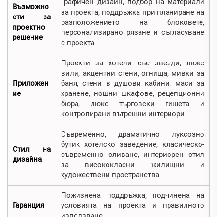
Графичен дизайн, подбор на материали
Възможно
за проекта, поддръжка при планиране на
сти за
разположението на блоковете,
проектно
персонализирано рязане и съгласуване
решение
с проекта
Проекти за хотели със звезди, люкс
вили, акцентни стени, огнища, мивки за
Приложен
баня, стени в душови кабини, маси за
ие
хранене, нощни шкафове, рецепционни
бюра, люкс търговски гишета и
контролирани вътрешни интериори
Съвременно, драматично луксозно
бутик хотелско заведение, класическо-
Стил на
съвременно сливане, интериорен стил
дизайна
за висококласни жилищни и
художествени пространства
Пожизнена поддръжка, подчинена на
Гаранция
условията на проекта и правилното
използване