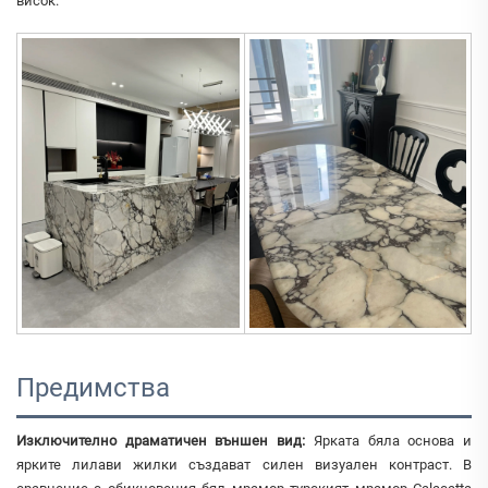
висок.
Предимства
Изключително драматичен външен вид:
Ярката бяла основа и
ярките лилави жилки създават силен визуален контраст. В