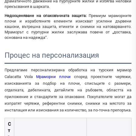
драматичното движение на пурпурните жилки и избягва неловки
прекъсвания в шарката.
Недооценяване на опаковъчната защита:
Премиум мраморните
плочи и изработените елементи изискват усилени дървени
кашони, вътрешна защита, етикети и снимки на натоварването.
Мраморът с пурпурни жилки заслужава повече от „доставка,
основана на надежда“.
Процес на персонализация
Предлагаме персонализирана обработка на турския мрамор
Calacatta Viola
Мраморни плочи
според проектните чертежи,
изискванията за подбор на плочи, списъците с размери,
отделката, дебелината, детайлите на ръбовете, областта на
приложение и стандартите за опаковане. Покупателите могат да
изпратят чертежи, референтни снимки, снимки на мястото за
инсталация или изисквания за количество, за по-точна препоръка.
С
т