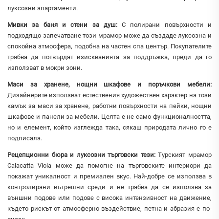
луксозни апартаменти.
Мивки за баня и стени за душ:
С полирани повърхности и
подходящо запечатване този мрамор може да създаде луксозна и
спокойна атмосфера, подобна на частен спа център. Покупателите
трябва да потвърдят изискванията за поддръжка, преди да го
използват в мокри зони.
Маси за хранене, нощни шкафове и поръчкови мебели:
Дизайнерите използват естествения художествен характер на този
камък за маси за хранене, работни повърхности на пейки, нощни
шкафове и панели за мебели. Целта е не само функционалността,
но и елемент, който изглежда така, сякаш природата лично го е
подписала.
Рецепционни бюра и луксозни търговски тези:
Турският мрамор
Calacatta Viola може да помогне на търговските интериори да
покажат уникалност и премиален вкус. Най-добре се използва в
контролирани вътрешни среди и не трябва да се използва за
външни подове или подове с висока интензивност на движение,
където рискът от атмосферно въздействие, петна и абразия е по-