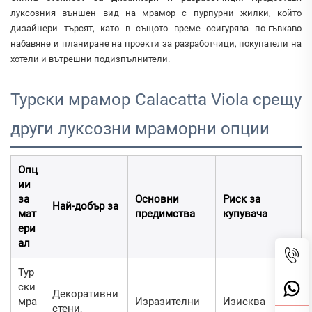
луксозния външен вид на мрамор с пурпурни жилки, който
дизайнери търсят, като в същото време осигурява по-гъвкаво
набавяне и планиране на проекти за разработчици, покупатели на
хотели и вътрешни подизпълнители.
Турски мрамор Calacatta Viola срещу
други луксозни мраморни опции
Опц
ии
за
Основни
Риск за
Най-добър за
мат
предимства
купувача
ери
ал
Тур
ски
Декоративни
мра
Изразителни
Изисква
стени,