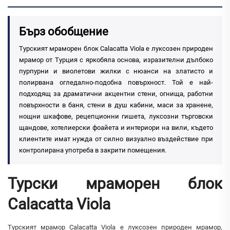
Бърз обобщение
Турският мраморен блок Calacatta Viola е луксозен природен
мрамор от Турция с яркобяла основа, изразителни дълбоко
пурпурни и виолетови жилки с нюанси на златисто и
полирвана огледално-подобна повърхност. Той е най-
подходящ за драматични акцентни стени, огнища, работни
повърхности в баня, стени в душ кабини, маси за хранене,
нощни шкафове, рецепционни гишета, луксозни търговски
щандове, хотелиерски фоайета и интериори на вили, където
клиентите имат нужда от силно визуално въздействие при
контролирана употреба в закрити помещения.
Турски мраморен блок
Calacatta Viola
Турският мрамор Calacatta Viola е луксозен природен мрамор,