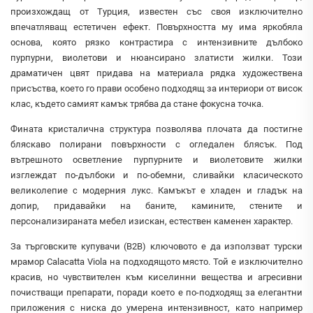
произхождащ от Турция, известен със своя изключително
впечатляващ естетичен ефект. Повърхността му има яркобяла
основа, която рязко контрастира с интензивните дълбоко
пурпурни, виолетови и нюансирано златисти жилки. Този
драматичен цвят придава на материала рядка художествена
присъства, което го прави особено подходящ за интериори от висок
клас, където самият камък трябва да стане фокусна точка.
Фината кристалична структура позволява плочата да постигне
бляскаво полирани повърхности с огледален блясък. Под
вътрешното осветление пурпурните и виолетовите жилки
изглеждат по-дълбоки и по-обемни, сливайки класическото
великолепие с модерния лукс. Камъкът е хладен и гладък на
допир, придавайки на баните, камините, стените и
персонализираната мебел изискан, естествен каменен характер.
За търговските купувачи (B2B) ключовото е да използват турски
мрамор Calacatta Viola на подходящото място. Той е изключително
красив, но чувствителен към киселинни вещества и агресивни
почистващи препарати, поради което е по-подходящ за елегантни
приложения с ниска до умерена интензивност, като например