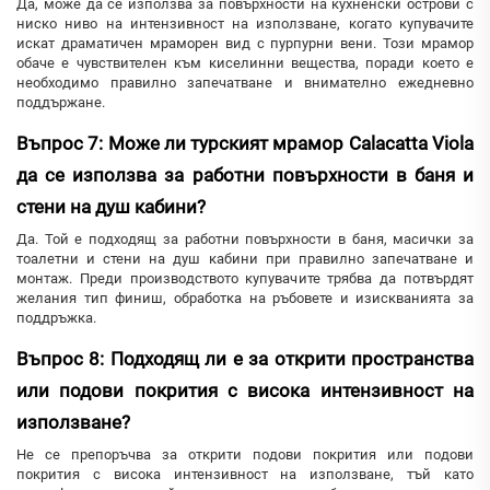
Да, може да се използва за повърхности на кухненски острови с
ниско ниво на интензивност на използване, когато купувачите
искат драматичен мраморен вид с пурпурни вени. Този мрамор
обаче е чувствителен към киселинни вещества, поради което е
необходимо правилно запечатване и внимателно ежедневно
поддържане.
Въпрос 7: Може ли турският мрамор Calacatta Viola
да се използва за работни повърхности в баня и
стени на душ кабини?
Да. Той е подходящ за работни повърхности в баня, масички за
тоалетни и стени на душ кабини при правилно запечатване и
монтаж. Преди производството купувачите трябва да потвърдят
желания тип финиш, обработка на ръбовете и изискванията за
поддръжка.
Въпрос 8: Подходящ ли е за открити пространства
или подови покрития с висока интензивност на
използване?
Не се препоръчва за открити подови покрития или подови
покрития с висока интензивност на използване, тъй като