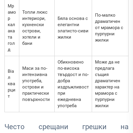
Мр
амо
Топли люкс
По-малко
р
интериори,
Бяла основа с
драматичен
кал
кухненски
елегантни
от мрамора с
ака
острови,
златисто-сиви
пурпурни
та
хотели и
жилки
жилки
гол
бани
д
Обикновено
Може да не
Маси за по-
по-висока
предлага
Bia
интензивна
твърдост и по-
същия
л
употреба,
добра
драматичен
ква
острови и
издръжливост
характер на
рци
практически
при
мрамора с
т
повърхности
ежедневна
пурпурни
употреба
жилки
Често срещани грешки на