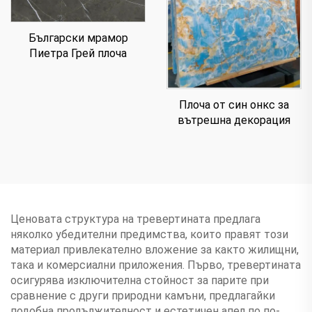
Български мрамор
Пиетра Грей плоча
Плоча от син онкс за
вътрешна декорация
Ценовата структура на тревертината предлага
няколко убедителни предимства, които правят този
материал привлекателно вложение за както жилищни,
така и комерсиални приложения. Първо, тревертината
осигурява изключителна стойност за парите при
сравнение с други природни камъни, предлагайки
подобна продължителност и естетичен апел по по-