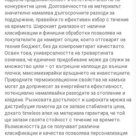
конкурентна цена. Долговечността на материалът
значително намалява дългосрочните разходи за
поддържане, правейки го ефективен избор с течение
на времето. Широкият диапазон от налични
класификации и финишни обработки позволява на
покупателите да намерят опции, които отговарят на
техния бюджет, без да компрометират качеството.
Освен това, универсалността на тревертината
означава, че единично придобиване може да служи за
множество цели – от вътрешни наплощи до външни
плочки, максимизирайки връщането на инвестициите.
Природните термоизолационни свойства на камъка
могат да допринесат за енергийната ефективност,
потенциално намалявайки разходите за отопление и
хладене. Рынковата достъпност и широката мрежа на
дистрибуция помогна да се запази стабилната цена,
докато timeless апел на материала гарантира, че той
ще запази своята стойност с течение на времето.
Възможността да се получават различни
класификации и качества позволява персонализация