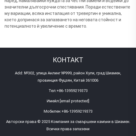
наред, намалявайки нуждата за честни замени и водейки до
значителни дългосрочни спестявания. Поради естествените
му вариации, всяка инсталация от тревертин е уникална,
което допринася за запазването на неговата стойност и
потенциалното ѝ увеличение с времето.
КОНТАКТ
Add: №302, улица Анлинг №999, район Хули, град Шиамен,
провинция Фуцзян, Китай 361006
Тел:
+86-13959219373
Имейл:
[email protected]
Мобилен:
+86-13959219373
Авторски права © 2025 Компания за съвършени камъни в Шиамен.
Всички права запазени