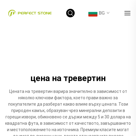
BG
цена на тревертин
Цената на тревертин варира значително в зависимост от
няколко ключови фактора, което прави важно за
покупателите да разберат какво влияе върху цената. Този
природен камък, образуван чрез минерални депозити в
горещи извори, обикновено се държи между 5 и 30 долара на
квадратна фута, в зависимост от качеството, завършването
и местоположението на източника. Премиум класите могат
да имат по-високи цени, докато стандартните видове