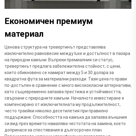
Економичен премиум
материал
Ценова структура на тревертинът представлява
изключително равновесие между luxe и достъпност в пазара
на природни камъни. Въпреки премиалния си статус,
тревертинът предлага забележителна стойност, с цени,
които обикновено се намират между 5 и 30 долара за
квадратна фута за материални разходи. Тази цена го прави
по-достъпен в сравнение с много висококласни алтернативи,
като същевременно запазва престижа и устойчивостта,
свързани с природните камъни. Началното инвестиране е
компенсирано от изключителната му продължителност,
често траейки няколко десетилетия при правилно
поддържане. Способността на камъка да запазва външния
си вид през времето намалява честотата на замяна, което
допринася за спестявания в дългосрочен план.