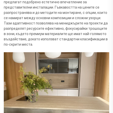
предлагат подобрено естетично впечатление за
представителни инсталации. Гъвкавостта на цените се
разпространява и до методите на монтиране, с опции, които
се намират между основни композиции и сложни узорци.
Тази адаптивност позволява на мениджърите на проекти да
разпределят ресурсите ефективно, фокусирайки трошоците
в зони, където премиум материалите ще имат най-голямото
въздействие, докато използват стандартни класификации в
по-скрити места.