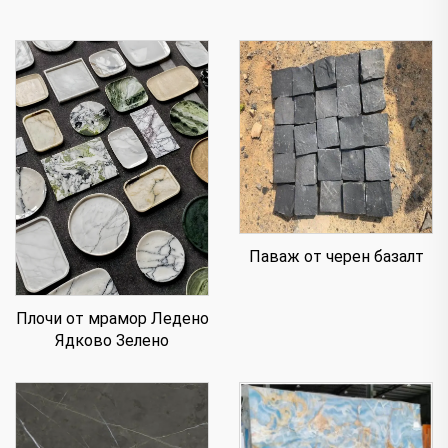
Паваж от черен базалт
Плочи от мрамор Ледено
Ядково Зелено