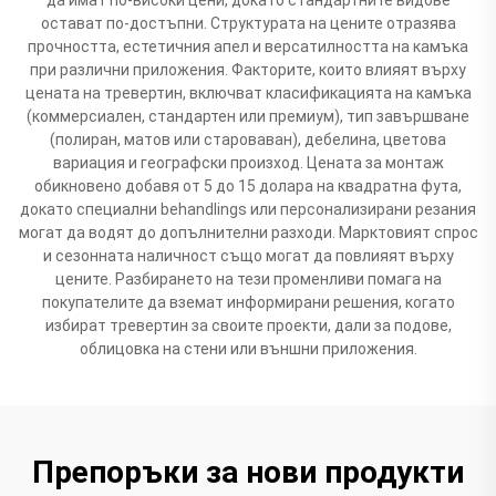
остават по-достъпни. Структурата на цените отразява
прочността, естетичния апел и версатилността на камъка
при различни приложения. Факторите, които влияят върху
цената на тревертин, включват класификацията на камъка
(коммерсиален, стандартен или премиум), тип завършване
(полиран, матов или староваван), дебелина, цветова
вариация и географски произход. Цената за монтаж
обикновено добавя от 5 до 15 долара на квадратна фута,
докато специални behandlings или персонализирани резания
могат да водят до допълнителни разходи. Марктовият спрос
и сезонната наличност също могат да повлияят върху
цените. Разбирането на тези променливи помага на
покупателите да вземат информирани решения, когато
избират тревертин за своите проекти, дали за подове,
облицовка на стени или външни приложения.
Препоръки за нови продукти