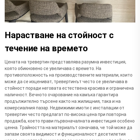
Нарастване на стойност с
течение на времето
Цената на тревертин представлява разумна инвестиция,
която обикновено се увеличава с времето. На
противоположность на производствените материали, които
може да се изцениват, тревертинът често се увеличава в
стойност поради неговата естествена красива и ограничена
наличност. Вечното очарование на камъка гарантира
продължително търсене както на жилищния, така и на
комерсиалния пазар. Недвижими имоти с инсталации от
тревертин често предлагат по-висока цена при повторна
продажба, което прави първоначалната инвестиция особено
ценна. Трайността на материалът означава, че той може да
запази своята видимост и функционалност десетилетия