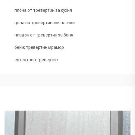
плоча от тревертин за кухня
цена на тревертинови плочки
пладон от тревертин за баня
бейж тревертин мрамор
естествен тревертин