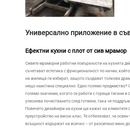
Универсално приложение в съ
Ефектни кухни с плот от сив мрамор
Сивите мраморни работни повърхности на кухнята дей
съчетават естетика с функционалност по начин, койт
на жилища ги избират, защото създават толкова дра
нещо наистина специално. Едно голямо предимство? С
голямо значение, когато се работи с горещи тигани и 
улеснява почистването след готвене, така че поддръ
Повечето дизайнери на кухни ще кажат на клиентите с
преустройство на висок клас. Те отбелязват, че осве
всъщност издържат на всичко – от разсипано вино до