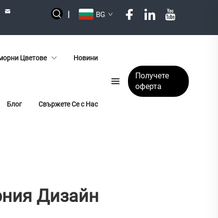
|
BG
орни Цветове
Новини
Получете
оферта
Блог
Свържете Се с Нас
рния Дизайн