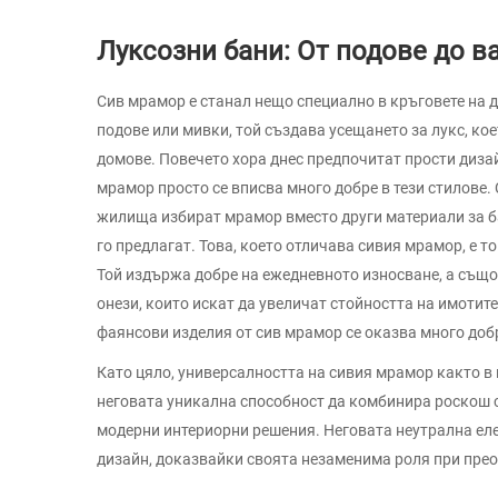
Луксозни бани: От подове до в
Сив мрамор е станал нещо специално в кръговете на д
подове или мивки, той създава усещането за лукс, ко
домове. Повечето хора днес предпочитат прости диза
мрамор просто се вписва много добре в тези стилове.
жилища избират мрамор вместо други материали за б
го предлагат. Това, което отличава сивия мрамор, е то
Той издържа добре на ежедневното износване, а също
онези, които искат да увеличат стойността на имотит
фаянсови изделия от сив мрамор се оказва много доб
Като цяло, универсалността на сивия мрамор както в 
неговата уникална способност да комбинира роскош с
модерни интериорни решения. Неговата неутрална еле
дизайн, доказвайки своята незаменима роля при пре