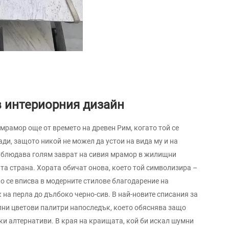
 интериорния дизайн
 мрамор още от времето на древен Рим, когато той се
ди, защото никой не можел да устои на вида му и на
аблюдава голям заврат на сивия мрамор в жилищни
ата страна. Хората обичат онова, което той символизира –
но се вписва в модерните стилове благодарение на
 на перла до дълбоко черно-сив. В най-новите списания за
ални цветови палитри напоследък, което обяснява защо
ки алтернативи. В края на краищата, кой би искал шумни