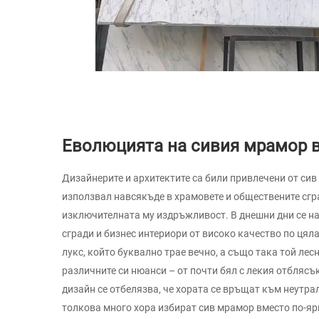
Еволюцията на сивия мрамор в
Дизайнерите и архитектите са били привлечени от сив
използвал навсякъде в храмовете и обществените сгра
изключителната му издръжливост. В днешни дни се н
сгради и бизнес интериори от високо качество по цял
лукс, който буквално трае вечно, а също така той лес
различните си нюанси – от почти бял с лекия отблясък
дизайн се отбелязва, че хората се връщат към неутр
толкова много хора избират сив мрамор вместо по-яр