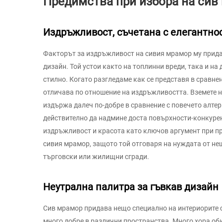
Предимства при избора на си
Издръжливост, съчетана с елегантно
Факторът за издръжливост на сивия мрамор му прида
дизайн. Той устои както на топлинни вреди, така и на
стилно. Когато разгледаме как се представя в сравне
отличава по отношение на издръжливостта. Вземете н
издържа далеч по-добре в сравнение с повечето алте
действително да надмине доста повърхности-конкурен
издръжливост и красота като ключов аргумент при пр
сивия мрамор, защото той отговаря на нуждата от не
търговски или жилищни сгради.
Неутрална палитра за гъвкав дизайн
Сив мрамор придава нещо специално на интериорите с 
много добре в различни пространства. Много хора оби