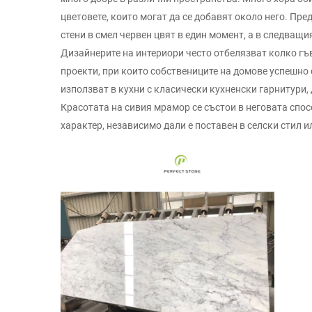
цветовете, които могат да се добавят около него. Пре
стени в смел червен цвят в един момент, а в следващ
Дизайнерите на интериори често отбелязват колко гъ
проекти, при които собствениците на домове успешно 
използват в кухни с класически кухненски гарнитури,
Красотата на сивия мрамор се състои в неговата спосо
характер, независимо дали е поставен в селски стил