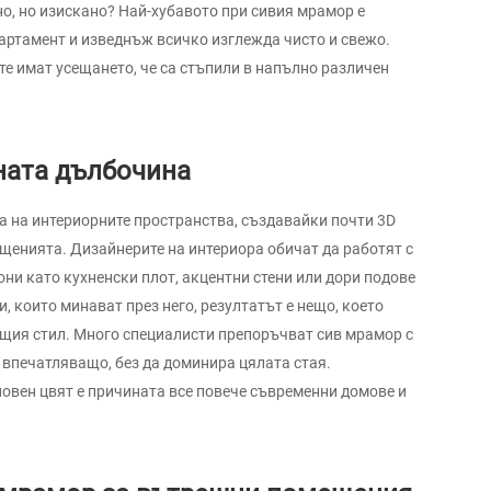
но, но изискано? Най-хубавото при сивия мрамор е
партамент и изведнъж всичко изглежда чисто и свежо.
ите имат усещането, че са стъпили в напълно различен
ната дълбочина
 на интериорните пространства, създавайки почти 3D
ещенията. Дизайнерите на интериора обичат да работят с
они като кухненски плот, акцентни стени или дори подове
, които минават през него, резултатът е нещо, което
общия стил. Много специалисти препоръчват сив мрамор с
впечатляващо, без да доминира цялата стая.
овен цвят е причината все повече съвременни домове и