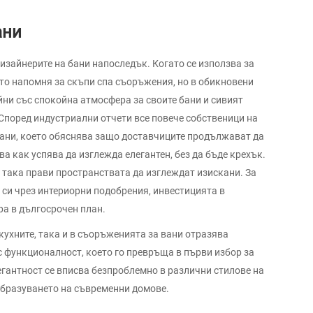
ани
изайнерите на бани напоследък. Когато се използва за
ето напомня за скъпи спа съоръжения, но в обикновени
йни със спокойна атмосфера за своите бани и сивият
 Според индустриални отчети все повече собственици на
ани, което обяснява защо доставчиците продължават да
ва как успява да изглежда елегантен, без да бъде крехък.
 така прави пространствата да изглеждат изискани. За
е си чрез интериорни подобрения, инвестицията в
ра в дългосрочен план.
кухните, така и в съоръженията за вани отразява
 функционалност, което го превръща в първи избор за
гантност се вписва безпроблемно в различни стилове на
образуването на съвременни домове.