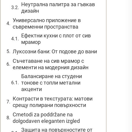
Неутрална палитра за гъвкав
дизайн
Универсално приложение в
съвременни пространства
Ефектни кухни с плот от сив
мрамор
Луксозни бани: От подове до вани
Съчетаване на сив мрамор с
елементи на модерния дизайн
Балансиране на студени
тонове с топли метални
акценти
Контрасти в текстурата: матови
срещу полирани повърхности
Сmetodi za poddržanе na
dolgodaven eleganten izgled
Защита на повърхностите от