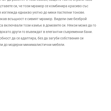
дставете си, че този мрамор се комбинира красиво със
ия изглежда еднакво уютно до меки пастелни тонове.
вкав всъщност е сивият мрамор. Видели сме безброй
са включвали този камък в домовете си. Някои може да го
 докато други го въвеждат в елегантни съвременни бани.
бност да се адаптира, без да загуби собствения си
 или до модерни минималистични мебели.