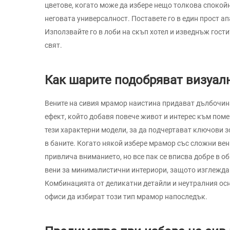
цветове, когато може да избере нещо толкова спокой
неговата универсалност. Поставете го в един прост а
Използвайте го в лоби на скъп хотел и изведнъж гост
свят.
Как шарите подобряват визуал
Вените на сивия мрамор наистина придават дълбочина
ефект, който добавя повече живот и интерес към пом
тези характерни модели, за да подчертават ключови з
в баните. Когато някой избере мрамор със сложни вени
привлича вниманието, но все пак се вписва добре в 
вени за минималистични интериори, защото изглежда 
Комбинацията от деликатни детайли и неутралния осн
офиси да избират този тип мрамор напоследък.