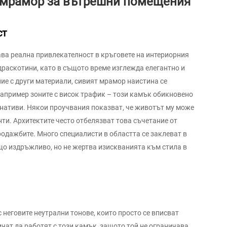
в мрамор за вътрешни помещения
ст
ва реална привлекателност в кръговете на интериорния
 драскотини, като в същото време изглежда елегантно и
ние с други материали, сивият мрамор наистина се
апример зоните с висок трафик – този камък обикновено
рнативи. Някои проучвания показват, че животът му може
ти. Архитектите често отбелязват това съчетание от
одажбите. Много специалисти в областта се заклеват в
що издръжливо, но не жертва изискванията към стила в
неговите неутрални тонове, които просто се вписват
чат да работят с този камък, защото той не ограничава