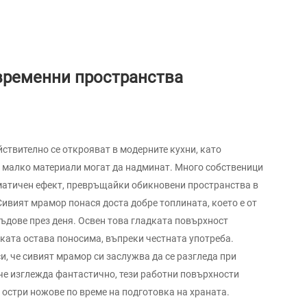
временни пространства
ствително се открояват в модерните кухни, като
о малко материали могат да надминат. Много собственици
матичен ефект, превръщайки обикновени пространства в
ивият мрамор понася доста добре топлината, което е от
съдове през деня. Освен това гладката повърхност
жката остава поносима, въпреки честната употреба.
и, че сивият мрамор си заслужва да се разгледа при
н че изглежда фантастично, тези работни повърхности
 остри ножове по време на подготовка на храната.