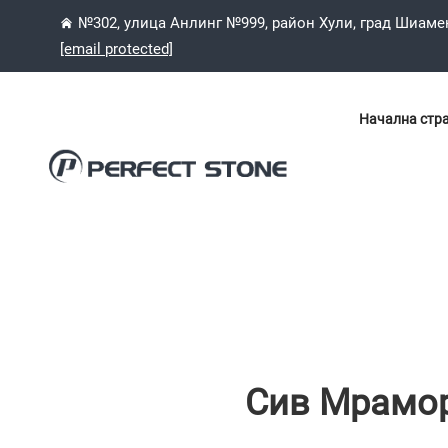
№302, улица Анлинг №999, район Хули, град Шиаме
[email protected]
Начална стр
Сив Мрамор