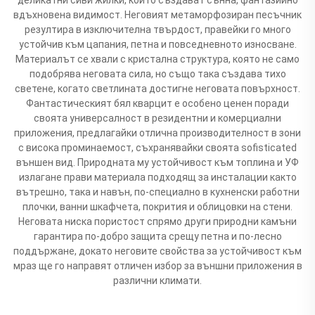
вдъхновена видимост. Неговият метаморфозиран песъчник
резултира в изключителна твърдост, правейки го много
устойчив към цапания, петна и повседневното износване.
Материалът се хвали с кристална структура, която не само
подобрява неговата сила, но също така създава тихо
светене, когато светлината достигне неговата повърхност.
Фантастическият бял кварцит е особено ценен поради
своята универсалност в резидентни и комерциални
приложения, предлагайки отлична производителност в зони
с висока проминаемост, съхранявайки своята sofisticated
външен вид. Природната му устойчивост към топлина и УФ
излагане прави материала подходящ за инсталации както
вътрешно, така и навън, по-специално в кухненски работни
плочки, ванни шкафчета, покрития и облицовки на стени.
Неговата ниска пористост спрямо други природни камъни
гарантира по-добро защита срещу петна и по-лесно
поддържане, докато неговите свойства за устойчивост към
мраз ще го направят отличен избор за външни приложения в
различни климати.