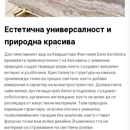
Естетична универсалност и
природна красива
Дистинктивният вид на Кварцитова Фантазия Бяло kombinira
времевата привлекателност на бял камък с уникални,
природно съществуващи узори, които създават визуален
интерес и дълбочина. Кристалната структура на камъка
произвежда тонко вътрешно светене, което добавя
измерение и характер на всеки пространство. Деликатните
сиви жилки, протичащи през бялата подложка, създават
sofisticirano, органично изглеждане, което не може да се
реплицира от изкуствени материали. Тази природна
вариация гарантира, че всяка плочка е уникална,
позволявайки инсталации без аналогии, които стават
фокусни точки във всяка дизайна. Възможността на
материал за отражаване на светлина усилва