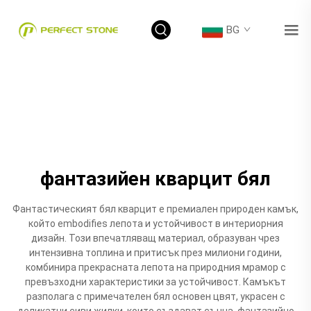
BG
фантазийен кварцит бял
Фантастическият бял кварцит е премиален природен камък,
който embodifies лепота и устойчивост в интериорния
дизайн. Този впечатляващ материал, образуван чрез
интензивна топлина и притисък през милиони години,
комбинира прекрасната лепота на природния мрамор с
превъзходни характеристики за устойчивост. Камъкът
разполага с примечателен бял основен цвят, украсен с
деликатни сиви жилки, които създават сънна, фантазийно