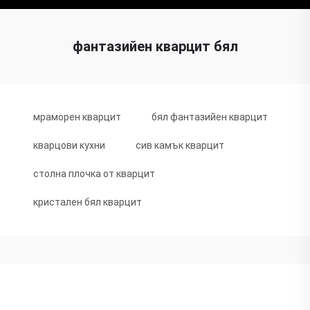
фантазийен кварцит бял
мраморен кварцит
бял фантазийен кварцит
кварцови кухни
сив камък кварцит
столна плочка от кварцит
кристален бял кварцит