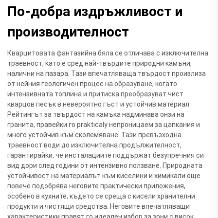
По-добра издръжливост и
производителност
Кварцитовата фантазийна бяла се отличава с изключителна
траевност, като е сред най-твърдите природни камъни,
налични на пазара. Тази впечатляваща твърдост произлиза
от нейния геологичен процес на образуване, когато
интензивната топлина и притиска преобразуват чист
кварцов песък в невероятно гъст и устойчив материал.
Рейтингът за твърдост на камъка надминава онзи на
гранита, правейки го prakticaly непроницаем за цапкания и
много устойчив към сколемяване. Тази превъзходна
траевност води до изключителна продължителност,
гарантирайки, че инсталациите поддържат безупречния си
вид дори след години от интензивно ползване. Природната
устойчивост на материалът към киселини и химикали още
повече подобрява неговите практически приложения,
особено в кухните, където се среща с кисели хранителни
продукти и чистящи средства. Неговите впечатляващи
характеристики правят го идеален избор за зони с висок