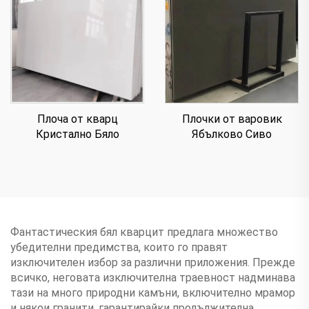
Плочки от варовик
Плоча от кварц
Ябълково Сиво
Кристално Бяло
Фантастическия бял кварцит предлага множество
убедителни предимства, които го правят
изключителен избор за различни приложения. Прежде
всичко, неговата изключителна траевност надминава
тази на много природни камъни, включително мрамор
и някои гранити, гарантирайки продължителна