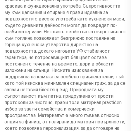
красива и функционална употреба. Съпротивността
му към цапкания и етиране я прави идеална за
повърхности с висока употреба като кухненски маси,
където дневните дейности могат да повредят по-
слаби материали. Неговите свойства за съпротивност
към топлина позволяват безгрижно поставяне на
гореща кухненска утварство директно на
повърхността, докато неговата УФ стабилност
гарантира, че потресаващият бял цвят остава
постоянен с течение на времето, дори в области
изложени на слънце. Ниските изисквания за
поддръжка на камъка са особено привлекателни, тъй
като той изисква минимален специален гриж, за да се
запази неговия блестящ вид. Природната му
съпротивност към петна, придружена от прости
протоколи за чистене, прави този материал praktičen
избор за заети семейства и комерчески
пространства. Материалът е много гъвкав относно
опции за финиш, от полирани до матови повърхности,
което позволява персонализация, за да отговаря на