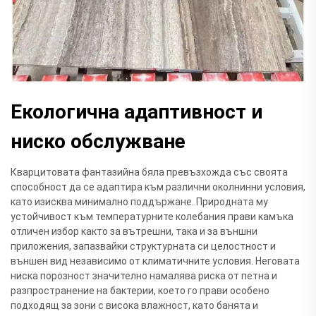
Екологична адаптивност и
ниско обслужване
Кварцитовата фантазийна бяла превъзхожда със своята
способност да се адаптира към различни околнинни условия,
като изисква минимално поддържане. Природната му
устойчивост към температурните колебания прави камъка
отличен избор както за вътрешни, така и за външни
приложения, запазвайки структурната си целостност и
външен вид независимо от климатичните условия. Неговата
ниска порозност значително намалява риска от петна и
разпространение на бактерии, което го прави особено
подходящ за зони с висока влажност, като банята и