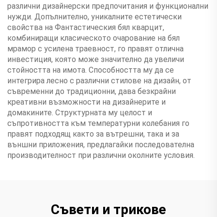
различни дизайнерски предпочитания и функционални
нужди. Допълнително, уникалните естетически
свойства на Фантастическия бял кварцит,
комбиниращи класическото очарование на бял
мрамор с усилена траевност, го правят отлична
инвестиция, която може значително да увеличи
стойността на имота. Способността му да се
интегрира лесно с различни стилове на дизайн, от
съвременни до традиционни, дава безкрайни
креативни възможности на дизайнерите и
домакините. Структурната му целост и
съпротивността към температурни колебания го
правят подходящ както за вътрешни, така и за
външни приложения, предлагайки последователна
производителност при различни околните условия.
Съвети и трикове