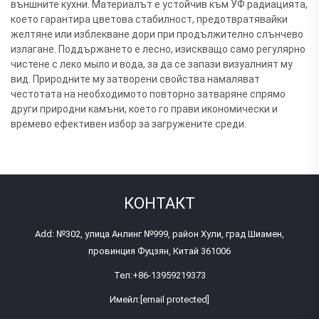
външните кухни. Материалът е устойчив към УФ радиацията,
което гарантира цветова стабилност, предотвратявайки
желтяне или изблекване дори при продължително слънчево
излагане. Поддържането е лесно, изискващо само регулярно
чистене с леко мыло и вода, за да се запази визуалният му
вид. Природните му затворени свойства намаляват
честотата на необходимото повторно затваряне спрямо
други природни камъни, което го прави икономически и
времево ефективен избор за загружените среди.
КОНТАКТ
Add: №302, улица Анлинг №999, район Хули, град Шиамен,
провинция Фуцзян, Китай 361006
Тел:
+86-13959219373
Имейл:
[email protected]