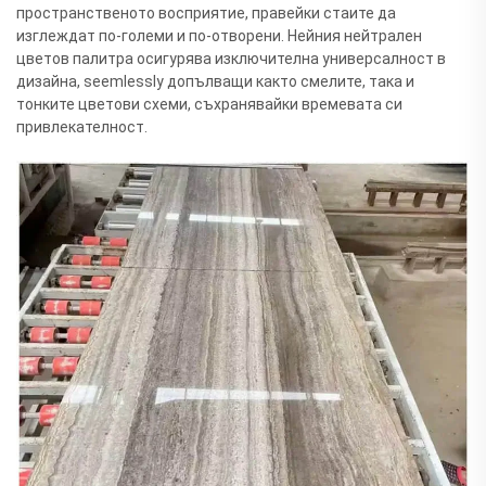
пространственото восприятие, правейки стаите да
изглеждат по-големи и по-отворени. Нейния нейтрален
цветов палитра осигурява изключителна универсалност в
дизайна, seemlessly допълващи както смелите, така и
тонките цветови схеми, съхранявайки времевата си
привлекателност.