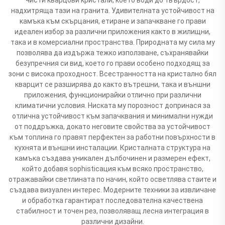
надхитряща тази на гранита. Удивителната устойчивост на
камъка към скърцания, етиране и запачкване го прави
идеален избор за различни приложения както в жилищни,
така и в комерсиални пространства. Природната му сила му
позволява да издържа тежко използване, съхранявайки
безупречния си вид, което го прави особено подходящ за
зони с висока проходност. Всестранността на кристално бял
кварцит се разширява до както вътрешни, така и външни
приложения, функционирайки отлично при различни
климатични условия. Ниската му порозност допринася за
отлична устойчивост към запачквания и минимални нужди
от поддръжка, докато неговите свойства за устойчивост
към топлина го правят перфектен за работни повърхности в
кухнята и външни инсталации. Кристалната структура на
камъка създава уникален дълбочинен и размерен ефект,
който добавя sophisticaция към всяко пространство,
отражавайки светлината по начин, който осветлява стаите и
създава визуален интерес. Модерните техники за извличане
и обработка гарантират последователна качествена
стабилност и точен рез, позволяващ лесна интеграция в
различни дизайни.