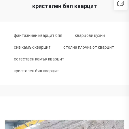
кристален бял кварцит
фантазийен кварцит бял
кварцови кухни
сив камък кварцит
столна плочка от кварцит
естествен камък кварцит
кристален бял кварцит