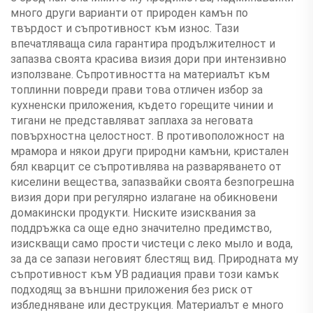
много други варианти от природен камън по
твърдост и съпротивност към износ. Тази
впечатляваща сила гарантира продължителност и
запазва своята красива визия дори при интензивно
използване. Съпротивността на материалът към
топлинни повреди прави това отличен избор за
кухненски приложения, където горещите чинии и
тигани не представляват заплаха за неговата
повърхностна целостност. В противоположност на
мрамора и някои други природни камъни, кристален
бял кварцит се съпротивлява на разваряването от
киселини вещества, запазвайки своята безпогрешна
визия дори при регулярно излагане на обикновени
домакински продукти. Ниските изисквания за
поддръжка са още едно значително предимство,
изискващи само прости чистеци с леко мыло и вода,
за да се запази неговият блестящ вид. Природната му
съпротивност към УВ радиация прави този камък
подходящ за външни приложения без риск от
избледняване или деструкция. Материалът е много