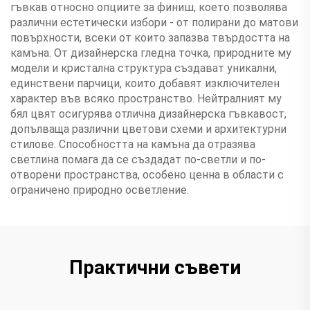
гъвкав относно опциите за финиш, което позволява
различни естетически избори - от полирани до матови
повърхности, всеки от които запазва твърдостта на
камъна. От дизайнерска гледна точка, природните му
модели и кристална структура създават уникални,
единствени парчици, които добавят изключителен
характер във всяко пространство. Нейтралният му
бял цвят осигурява отлична дизайнерска гъвкавост,
допълваща различни цветови схеми и архитектурни
стилове. Способността на камъна да отразява
светлина помага да се създадат по-светли и по-
отворени пространства, особено ценна в области с
ограничено природно осветление.
Практични съвети