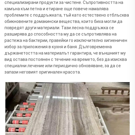
специализирани продукти за чистене. Съпротивността на
камъна към петна и етиране още повече намалява
проблемите с поддръжката, тъй като естествено отблъсква
обикновените домакински вещества, които биха могли да
повредят други материали. Тази лесна поддръжка се
разширява до способността му да се съпротивлява на
растежа на бактерии, правейки го изключително хигиеничен
избор за приложения в кухня и баня. Дълговременна
държанетостта на материалът гарантира, че външният му
вид остава постоянен с течение на времето, без да изисква
специални лечение или периодично обновяване, за да се
запази неговият оригинален красота.