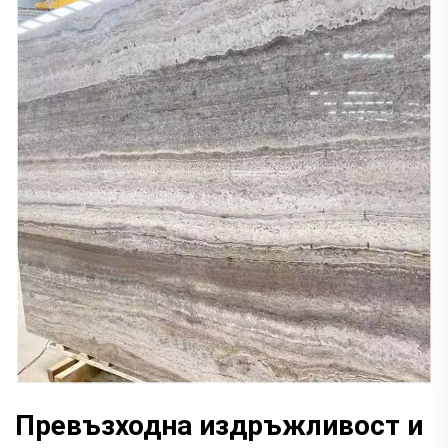
Превъзходна издръжливост и