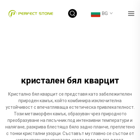
BG
кристален бял кварцит
Кристално бял кварцит се представя като забележителен
природен камък, който комбинира изключителна
устойчивост с впечатляваща естетическа привлекателност.
Този метаморфен камък, образуван чрез природното
преобразуване на пясъчник под интензивни температури и
налягане, разкрива блестящо бяло задно планче, преплетено
с тонки кристални узорци. Съставът му главно се състои от
чисти кварцови кристали, което води до твърдост,