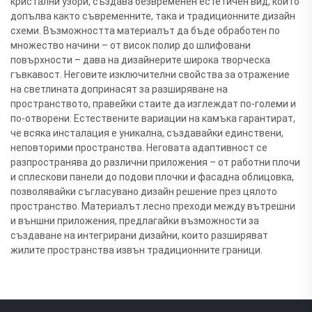
кристални узори, създава безвременен естетичен вид, който
допълва както съвременните, така и традиционните дизайн
схеми. Възможността материалът да бъде обработен по
множество начини – от висок полир до шлифовани
повърхности – дава на дизайнерите широка творческа
гъвкавост. Неговите изключителни свойства за отражение
на светлината допринасят за разширяване на
пространството, правейки стаите да изглеждат по-големи и
по-отворени. Естествените вариации на камъка гарантират,
че всяка инсталация е уникална, създавайки единствени,
неповторими пространства. Неговата адаптивност се
разпространява до различни приложения – от работни плочи
и сплескови панели до подови плочки и фасадна облицовка,
позволявайки съгласувано дизайн решение през цялото
пространство. Материалът лесно преходи между вътрешни
и външни приложения, предлагайки възможности за
създаване на интегрирани дизайни, които разширяват
жилите пространства извън традиционните граници.