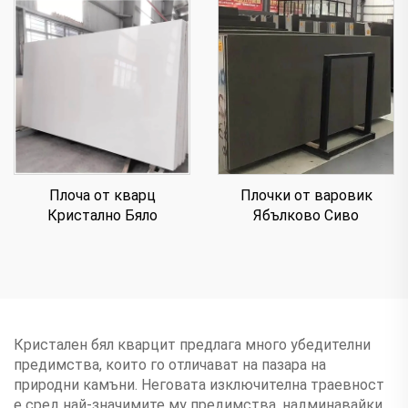
Плочки от варовик
Плоча от кварц
Ябълково Сиво
Кристално Бяло
Кристален бял кварцит предлага много убедителни
предимства, които го отличават на пазара на
природни камъни. Неговата изключителна траевност
е сред най-значимите му предимства, надминавайки