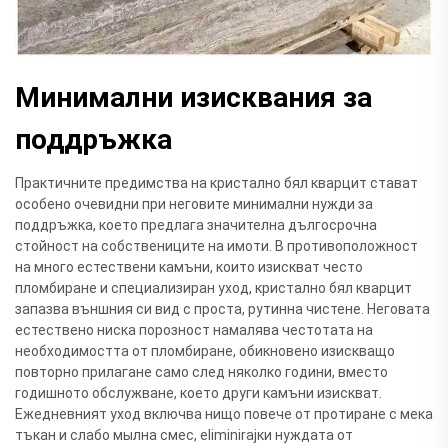
Минимални изисквания за
поддръжка
Практичните предимства на кристално бял кварцит стават
особено очевидни при неговите минимални нужди за
поддръжка, което предлага значителна дългосрочна
стойност на собствениците на имоти. В противоположност
на много естествени камъни, които изискват често
пломбиране и специализиран уход, кристално бял кварцит
запазва външния си вид с проста, рутинна чистене. Неговата
естествено ниска порозност намалява честотата на
необходимостта от пломбиране, обикновено изискващо
повторно прилагане само след няколко години, вместо
годишното обслужване, което други камъни изискват.
Ежедневният уход включва нищо повече от протиране с мека
тъкан и слабо мылна смес, eliminirajки нуждата от