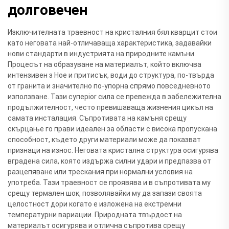
долговечен
Изключителната траевност на кристалния бял кварцит стои
като неговата най-отличаваща характеристика, задавайки
нови стандарти в индустрията на природните камъни.
Процесът на образуване на материалът, който включва
интензивен з Hoe и притисък, води до структура, по-твърда
от гранита и значително по-упорна спрямо повседневното
използване. Тази суперior сила се превежда в забележителна
продължителност, често превишаваща жизнения цикъл на
самата инсталация. Съпротивата на камъня срещу
скърцање го прави идеален за области с висока пропускана
способност, където други материали може да показват
признаци на износ. Неговата кристална структура осигурява
вградена сила, която издържа силни удари и предпазва от
разцепяване или трескания при нормални условия на
употреба. Тази траевност се проявява и в съпротивата му
срещу термален шок, позволявайки му да запази своята
целостност дори когато е изложена на екстремни
температурни вариации. Природната твърдост на
материалът осигурява и отлична съпротива срещу