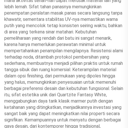
mana aktivitas sehari-hari dapat merusak material lain yang
lebih lemah. Sifat tahan panasnya memungkinkan
penempatan peralatan masak panas secara langsung tanpa
khawatir, sementara stabilitas UV-nya memastikan warna
putih yang mencolok tetap konsisten seiring waktu, bahkan
di area yang terkena sinar matahari. Kebutuhan
pemeliharaan yang rendah dari batu ini sangat menarik,
karena hanya memerlukan perawatan minimal untuk
mempertahankan penampilan mengilapnya. Resistensi alami
terhadap noda, ditambah protokol pembersihan yang
sederhana, membuatnya menjadi pilihan praktis untuk rumah
tangga sibuk dan ruang komersial. Keterampilan material
dalam opsi finishing, dari permukaan yang dipoles hingga
yang halus, memungkinkan penyesuaian untuk memenuhi
berbagai preferensi desain dan kebutuhan fungsional. Selain
itu, sifat estetika unik dari Quartzite Fantasy White,
menggabungkan daya tarik klasik marmer putih dengan
ketahanan yang ditingkatkan, menjadikannya investasi yang
sangat baik yang dapat meningkatkan nilai properti secara
signifikan. Kemampuannya untuk menyatu dengan berbagai
gaya desain, dari kontemporer hingga tradisional,