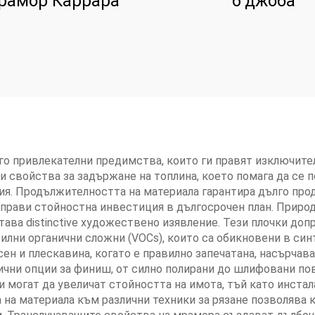
рамор Каррара
6 джоба
о привлекателни предимства, които ги правят изключител
и свойства за задържане на топлина, което помага да се
гия. Продължителността на материала гарантира дълго пр
 прави стойностна инвестиция в дългосрочен план. Приро
тава distinctive художествено изявление. Тези плочки доп
илни органични сложни (VOCs), които са обикновени в син
ен и плескавина, когато е правилно запечатана, насърчава
чни опции за финиш, от силно полирани до шлифовани по
и могат да увеличат стойността на имота, тъй като инста
на материала към различни техники за рязане позволява 