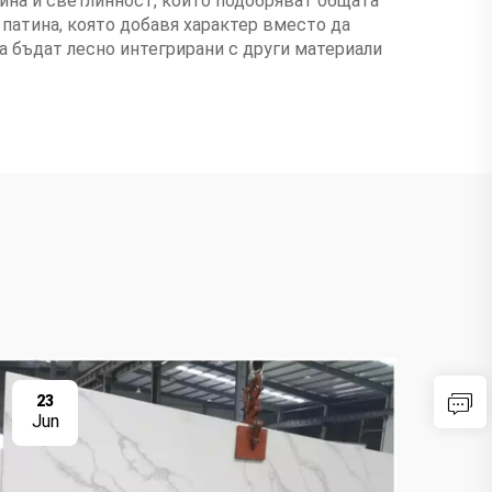
ина и светлинност, които подобряват общата
патина, която добавя характер вместо да
да бъдат лесно интегрирани с други материали
23
2
Jun
Ju