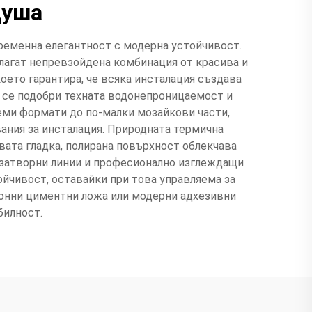
душа
ременна елегантност с модерна устойчивост.
лагат непревзойдена комбинация от красива и
оето гарантира, че всяка инсталация създава
а се подобри техната водонепроницаемост и
леми формати до по-малки мозайкови части,
ания за инсталация. Природната термична
вата гладка, полирана повърхност облекчава
и затворни линии и професионално изглеждащи
ойчивост, оставайки при това управляема за
ионни циментни ложа или модерни адхезивни
билност.