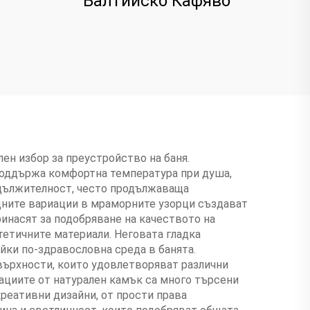
Балтийско Кафяво
ен избор за преустройство на баня.
 поддържа комфортна температура при душа,
одължителност, често продължаваща
дните вариации в мраморните узорци създават
ринасят за подобряване на качеството на
тетичните материали. Неговата гладка
йки по-здравословна среда в банята.
върхности, които удовлетворяват различни
лациите от натурален камък са много търсени
креативни дизайни, от прости права