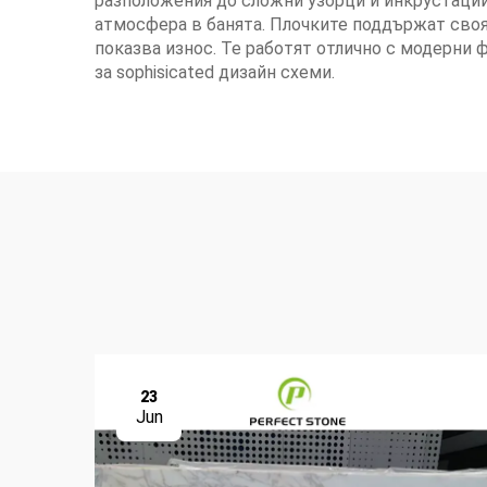
разположения до сложни узорци и инкрустации
атмосфера в банята. Плочките поддържат своя
показва износ. Те работят отлично с модерни ф
за sophisicated дизайн схеми.
23
Jun