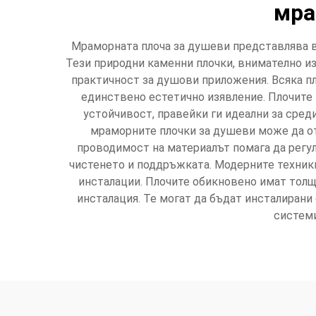
мра
Мраморната плоча за душеви представлява в
Тези природни каменни плочки, внимателно и
практичност за душови приложения. Всяка пл
единствено естетично изявление. Плочите 
устойчивост, правейки ги идеални за сред
мраморните плочки за душеви може да от
проводимост на материалът помага да регул
чистенето и поддръжката. Модерните техники
инсталации. Плочите обикновено имат толщи
инсталация. Те могат да бъдат инсталиран
системи