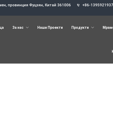
мен, провинция Фуцзян, Китай 361006
+86-139592193
ца
За нас
Наши Проекти
Продукти
Мрам