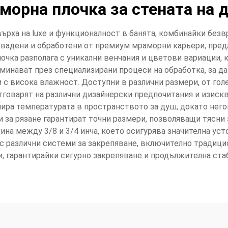
морна плочка за стената на 
ърха на luxe и функционалност в банята, комбинайки безв
звадени и обработени от премиум мраморни карьери, пред
очка разполага с уникални венчания и цветови вариации, к
минават през специализирани процеси на обработка, за д
и с висока влажност. Доступни в различни размери, от го
говарят на различни дизайнерски предпочитания и изискв
ира температурата в пространството за душ, докато него
 за рязане гарантират точни размери, позволяващи тясн
на между 3/8 и 3/4 инча, което осигурява значителна уст
и с различни системи за закрепяване, включително традиц
, гарантирайки сигурно закрепяване и продължителна ста