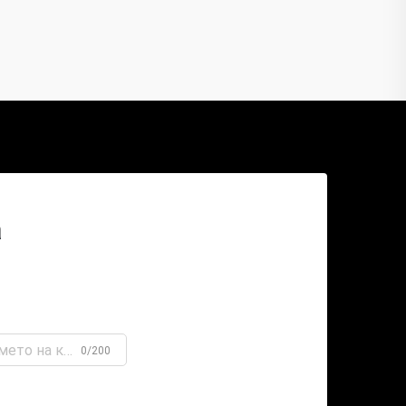
а
0/200