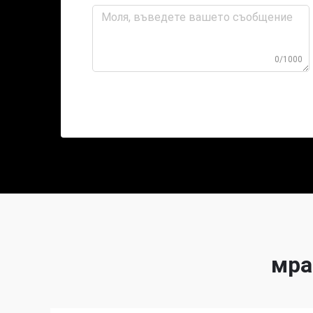
0/1000
мра