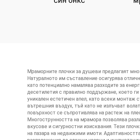
син онкс
м
Мраморните плочки за душеви предлагаят мног
Натуралното им съставление осигурява отличн
като потенциално намалява разходите за енер
десетилетия с правилно поддържане, което ги
уникален естетичен апел, като всеки монтаж с
вътрешния въздух, тъй като не излъчват волат
повърхност се съпротивлява на растеж на плес
Многострунността на мрамора позволява разли
вкусове и сигурностни изисквания. Тези плочк
на пазара на недвижими имоти. Адаптивността 