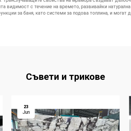
. Транслучаващите свойства на мрамора създават дълбоч
та видимост с течение на времето, развивайки натурална 
ункции за баня, като системи за подова топлина, и могат 
Съвети и трикове
23
Jun