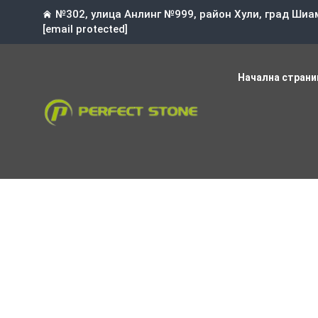
№302, улица Анлинг №999, район Хули, град Шиа
[email protected]
Начална страни