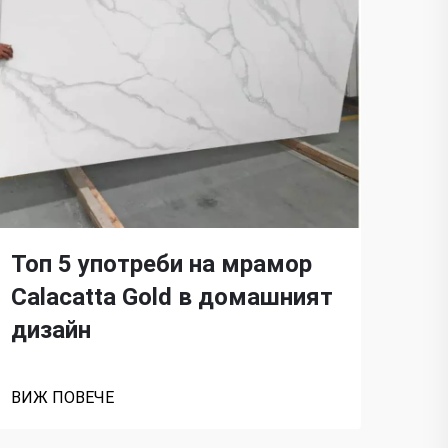
Топ 5 употреби на мрамор
Пр
Calacatta Gold в домашният
си
дизайн
Cal
ВИЖ ПОВЕЧЕ
ВИЖ